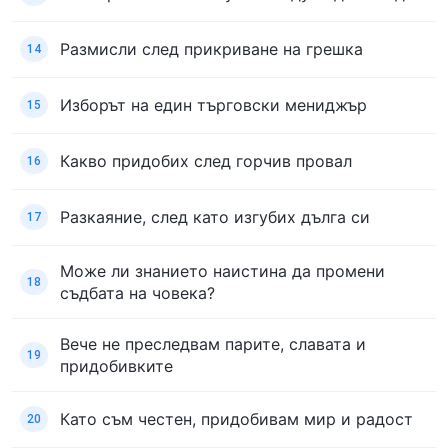
Размисли след прикриване на грешка
14
Изборът на един търговски мениджър
15
Какво придобих след горчив провал
16
Разкаяние, след като изгубих дълга си
17
Може ли знанието наистина да промени
18
съдбата на човека?
Вече не преследвам парите, славата и
19
придобивките
Като съм честен, придобивам мир и радост
20