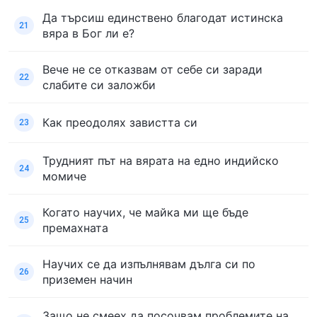
Да търсиш единствено благодат истинска
21
вяра в Бог ли е?
Вече не се отказвам от себе си заради
22
слабите си заложби
Как преодолях завистта си
23
Трудният път на вярата на едно индийско
24
момиче
Когато научих, че майка ми ще бъде
25
премахната
Научих се да изпълнявам дълга си по
26
приземен начин
Защо не смеех да посочвам проблемите на