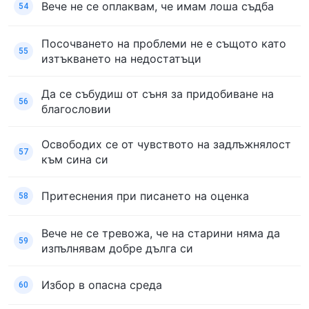
Вече не се оплаквам, че имам лоша съдба
54
Посочването на проблеми не е същото като
55
изтъкването на недостатъци
Да се събудиш от съня за придобиване на
56
благословии
Освободих се от чувството на задлъжнялост
57
към сина си
Притеснения при писането на оценка
58
Вече не се тревожа, че на старини няма да
59
изпълнявам добре дълга си
Избор в опасна среда
60