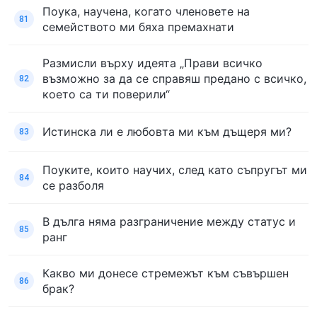
Поука, научена, когато членовете на
81
семейството ми бяха премахнати
Размисли върху идеята „Прави всичко
възможно за да се справяш предано с всичко,
82
което са ти поверили“
Истинска ли е любовта ми към дъщеря ми?
83
Поуките, които научих, след като съпругът ми
84
се разболя
В дълга няма разграничение между статус и
85
ранг
Какво ми донесе стремежът към съвършен
86
брак?