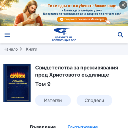
Начало
Книги
Свидетелства за преживявания
пред Христовото съдилище
Том 9
Изтегли
Сподели
Въведение
Съдържание