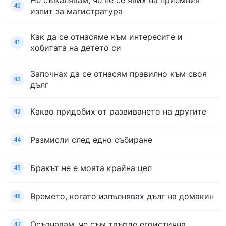
40
изпит за магистратура
Как да се отнасяме към интересите и
41
хобитата на детето си
Започнах да се отнасям правилно към своя
42
дълг
Какво придобих от развиването на другите
43
Размисли след едно събиране
44
Бракът не е моята крайна цел
45
Времето, когато изпълнявах дълг на домакин
46
Осъзнавам, че съм твърде егоистична
47