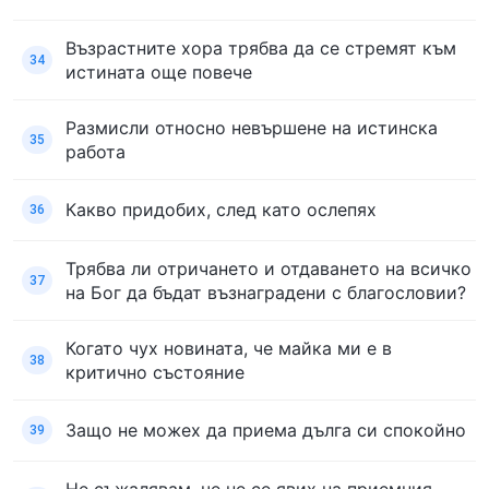
Възрастните хора трябва да се стремят към
34
истината още повече
Размисли относно невършене на истинска
35
работа
Какво придобих, след като ослепях
36
Трябва ли отричането и отдаването на всичко
37
на Бог да бъдат възнаградени с благословии?
Когато чух новината, че майка ми е в
38
критично състояние
Защо не можех да приема дълга си спокойно
39
Не съжалявам, че не се явих на приемния