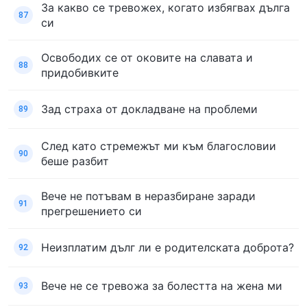
За какво се тревожех, когато избягвах дълга
87
си
Освободих се от оковите на славата и
88
придобивките
Зад страха от докладване на проблеми
89
След като стремежът ми към благословии
90
беше разбит
Вече не потъвам в неразбиране заради
91
прегрешението си
Неизплатим дълг ли е родителската доброта?
92
Вече не се тревожа за болестта на жена ми
93