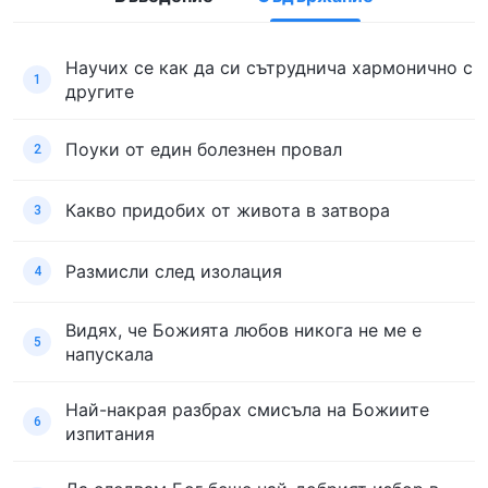
Научих се как да си сътруднича хармонично с
1
другите
Поуки от един болезнен провал
2
Какво придобих от живота в затвора
3
Размисли след изолация
4
Видях, че Божията любов никога не ме е
5
напускала
Най-накрая разбрах смисъла на Божиите
6
изпитания