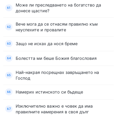
Може ли преследването на богатство да
61
донесе щастие?
Вече мога да се отнасям правилно към
62
неуспехите и провалите
Защо не исках да нося бреме
63
Болестта ми беше Божия благословия
64
Най-накрая посрещнах завръщането на
65
Господ
Намерих истинското си бъдеще
66
Изключително важно е човек да има
67
правилните намерения в своя дълг