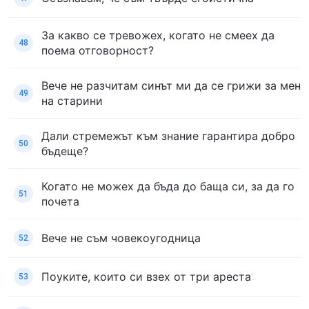
За какво се тревожех, когато не смеех да
48
поема отговорност?
Вече не разчитам синът ми да се грижи за мен
49
на старини
Дали стремежът към знание гарантира добро
50
бъдеще?
Когато не можех да бъда до баща си, за да го
51
почета
Вече не съм човекоугодница
52
Поуките, които си взех от три ареста
53