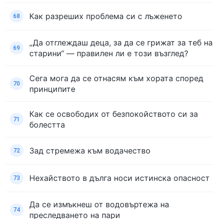
Как разреших проблема си с лъженето
68
„Да отглеждаш деца, за да се грижат за теб на
69
старини“ — правилен ли е този възглед?
Сега мога да се отнасям към хората според
70
принципите
Как се освободих от безпокойството си за
71
болестта
Зад стремежа към водачество
72
Нехайството в дълга носи истинска опасност
73
Да се измъкнеш от водовъртежа на
74
преследването на пари