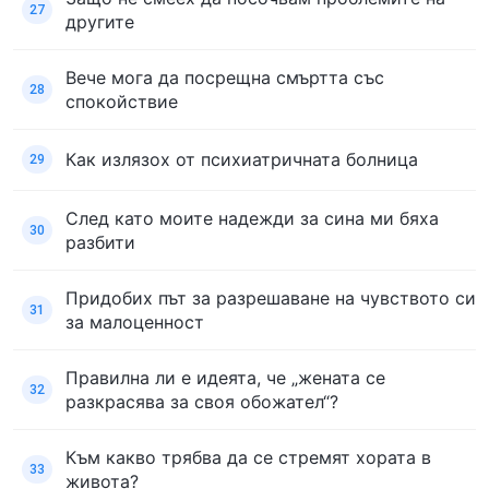
27
другите
Вече мога да посрещна смъртта със
28
спокойствие
Как излязох от психиатричната болница
29
След като моите надежди за сина ми бяха
30
разбити
Придобих път за разрешаване на чувството си
31
за малоценност
Правилна ли е идеята, че „жената се
32
разкрасява за своя обожател“?
Към какво трябва да се стремят хората в
33
живота?