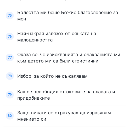
Болестта ми беше Божие благословение за
75
мен
Най-накрая излязох от сянката на
76
малоценността
Оказа се, че изискванията и очакванията ми
77
към детето ми са били егоистични
Избор, за който не съжалявам
78
Как се освободих от оковите на славата и
79
придобивките
Защо винаги се страхувах да изразявам
80
мнението си