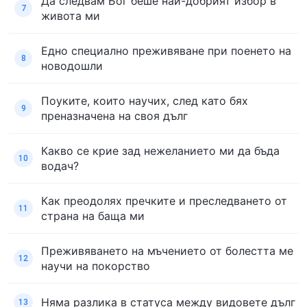
Да следвам Бог беше най-добрият избор в
7
живота ми
Едно специално преживяване при поенето на
8
новодошли
Поуките, които научих, след като бях
9
преназначена на своя дълг
Какво се крие зад нежеланието ми да бъда
10
водач?
Как преодолях пречките и преследването от
11
страна на баща ми
Преживяването на мъчението от болестта ме
12
научи на покорство
Няма разлика в статуса между видовете дълг
13