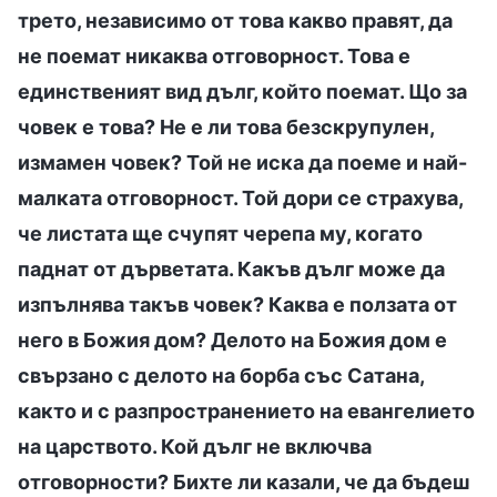
трето, независимо от това какво правят, да
не поемат никаква отговорност. Това е
единственият вид дълг, който поемат. Що за
човек е това? Не е ли това безскрупулен,
измамен човек? Той не иска да поеме и най-
малката отговорност. Той дори се страхува,
че листата ще счупят черепа му, когато
паднат от дърветата. Какъв дълг може да
изпълнява такъв човек? Каква е ползата от
него в Божия дом? Делото на Божия дом е
свързано с делото на борба със Сатана,
както и с разпространението на евангелието
на царството. Кой дълг не включва
отговорности? Бихте ли казали, че да бъдеш