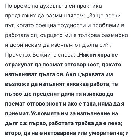
По време на духовната си практика
продължих да размишлявам: „Защо всеки
път, когато срещна трудности и проблеми в
работата си, сърцето ми е толкова размирно
и дори искам да избягам от дълга си?“.
Прочетох Божиите слова: „
Някои хора се
страхуват да поемат отговорност, докато
изпълняват дълга си. Ако църквата им
възложи да изпълнят някаква работа, те
първо ще преценят дали тя изисква да
поемат отговорност и ако е така, няма да я
приемат. Условията им за изпълнение на
дълг са: първо, работата трябва да е лека;
второ, да не е натоварена или уморителна; и