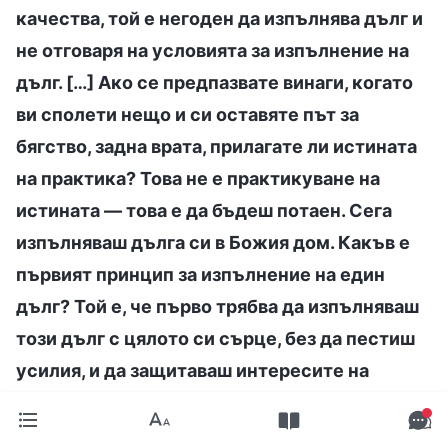
качества, той е негоден да изпълнява дълг и
не отговаря на условията за изпълнение на
дълг. […] Ако се предпазвате винаги, когато
ви сполети нещо и си оставяте път за
бягство, задна врата, прилагате ли истината
на практика? Това не е практикуване на
истината — това е да бъдеш потаен. Сега
изпълняваш дълга си в Божия дом. Какъв е
първият принцип за изпълнение на един
дълг? Той е, че първо трябва да изпълняваш
този дълг с цялото си сърце, без да пестиш
усилия, и да защитаваш интересите на
Божия дом. Това е истина принцип, който
следва да прилагаш на практика. Да се