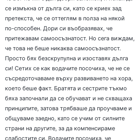
се измъкна от дълга си, като се криех зад
претекста, че се оттеглям в полза на някой
по-способен. Дори си въобразявах, че
притежавам самоосъзнатост. Но сега виждам,
че това не беше никаква самоосъзнатост.
Просто бях безскрупулна и изоставях дълга
си! Сетих се как водачите посочиха, че не се
съсредоточаваме върху развиването на хора,
което беше факт. Братята и сестрите тъкмо
бяха започнали да се обучават и не схващаха
принципите, затова трябваше да проучваме и
общуваме заедно, като се учим от силните
страни на другите, за да компенсираме
слабостите си. Водачите посочиха, че