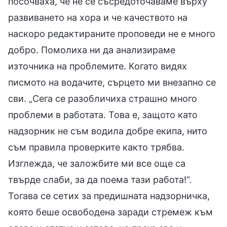
посочваха, че не се съсредоточаваме върху
развиването на хора и че качеството на
наскоро редактираните проповеди не е много
добро. Помолиха ни да анализираме
източника на проблемите. Когато видях
писмото на водачите, сърцето ми внезапно се
сви. „Сега се разобличиха страшно много
проблеми в работата. Това е, защото като
надзорник не съм водила добре екипа, нито
съм правила проверките както трябва.
Изглежда, че заложбите ми все още са
твърде слаби, за да поема тази работа!“.
Тогава се сетих за предишната надзорничка,
която беше освободена заради стремеж към