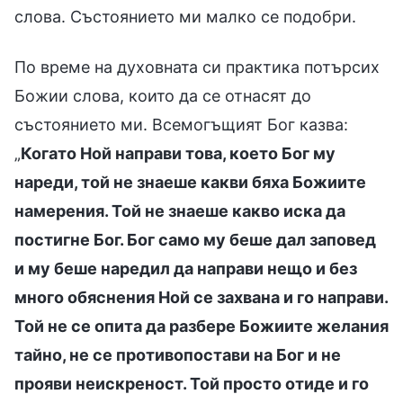
слова. Състоянието ми малко се подобри.
По време на духовната си практика потърсих
Божии слова, които да се отнасят до
състоянието ми. Всемогъщият Бог казва:
„
Когато Ной направи това, което Бог му
нареди, той не знаеше какви бяха Божиите
намерения. Той не знаеше какво иска да
постигне Бог. Бог само му беше дал заповед
и му беше наредил да направи нещо и без
много обяснения Ной се захвана и го направи.
Той не се опита да разбере Божиите желания
тайно, не се противопостави на Бог и не
прояви неискреност. Той просто отиде и го