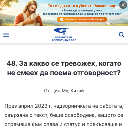
48. За какво се тревожех, когато не смеех да поема отговорност?
48. За какво се тревожех, когато
не смеех да поема отговорност?
От Цин Му, Китай
През април 2023 г. надзорничката на работата,
свързана с текст, беше освободена, защото се
стремеше към слава и статус и прекъсваше и