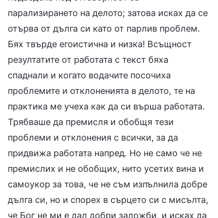
парализирането на делото; затова исках да се
отърва от дълга си като от парлив проблем.
Бях твърде егоистична и низка! Всъщност
резултатите от работата с текст бяха
спаднали и когато водачите посочиха
проблемите и отклоненията в делото, те на
практика ме учеха как да си върша работата.
Трябваше да премисля и обобщя тези
проблеми и отклонения с всички, за да
придвижа работата напред. Но не само че не
премислих и не обобщиx, нито усетих вина и
самоукор за това, че не съм изпълнила добре
дълга си, но и спорех в сърцето си с мисълта,
че Бог не ми е дал добри заложби, и исках да