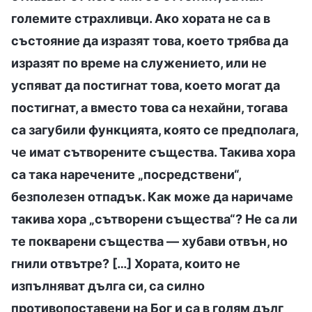
големите страхливци. Ако хората не са в
състояние да изразят това, което трябва да
изразят по време на служението, или не
успяват да постигнат това, което могат да
постигнат, а вместо това са нехайни, тогава
са загубили функцията, която се предполага,
че имат сътворените същества. Такива хора
са така наречените „посредствени“,
безполезен отпадък. Как може да наричаме
такива хора „сътворени същества“? Не са ли
те покварени същества — хубави отвън, но
гнили отвътре? […] Хората, които не
изпълняват дълга си, са силно
противопоставени на Бог и са в голям дълг