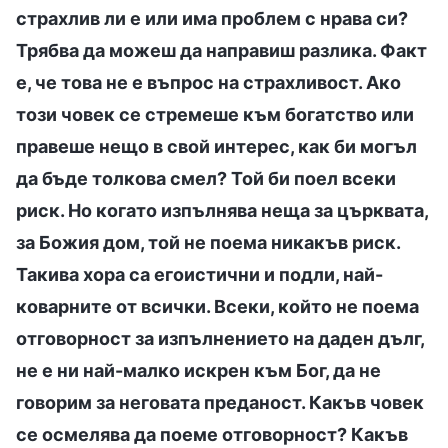
страхлив ли е или има проблем с нрава си?
Трябва да можеш да направиш разлика. Факт
е, че това не е въпрос на страхливост. Ако
този човек се стремеше към богатство или
правеше нещо в свой интерес, как би могъл
да бъде толкова смел? Той би поел всеки
риск. Но когато изпълнява неща за църквата,
за Божия дом, той не поема никакъв риск.
Такива хора са егоистични и подли, най-
коварните от всички. Всеки, който не поема
отговорност за изпълнението на даден дълг,
не е ни най-малко искрен към Бог, да не
говорим за неговата преданост. Какъв човек
се осмелява да поеме отговорност? Какъв