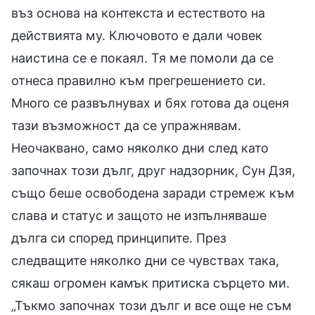
въз основа на контекста и естеството на
действията му. Ключовото е дали човек
наистина се е покаял. Тя ме помоли да се
отнеса правилно към прегрешението си.
Много се развълнувах и бях готова да оценя
тази възможност да се упражнявам.
Неочаквано, само няколко дни след като
започнах този дълг, друг надзорник, Сун Дзя,
също беше освободена заради стремеж към
слава и статус и защото не изпълняваше
дълга си според принципите. През
следващите няколко дни се чувствах така,
сякаш огромен камък притиска сърцето ми.
„Тъкмо започнах този дълг и все още не съм