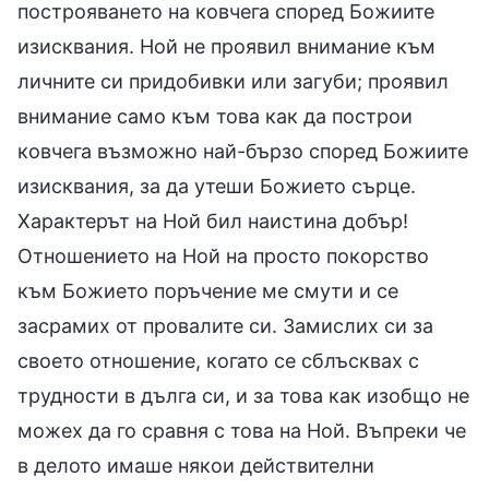
построяването на ковчега според Божиите
изисквания. Ной не проявил внимание към
личните си придобивки или загуби; проявил
внимание само към това как да построи
ковчега възможно най-бързо според Божиите
изисквания, за да утеши Божието сърце.
Характерът на Ной бил наистина добър!
Отношението на Ной на просто покорство
към Божието поръчение ме смути и се
засрамих от провалите си. Замислих си за
своето отношение, когато се сблъсквах с
трудности в дълга си, и за това как изобщо не
можех да го сравня с това на Ной. Въпреки че
в делото имаше някои действителни