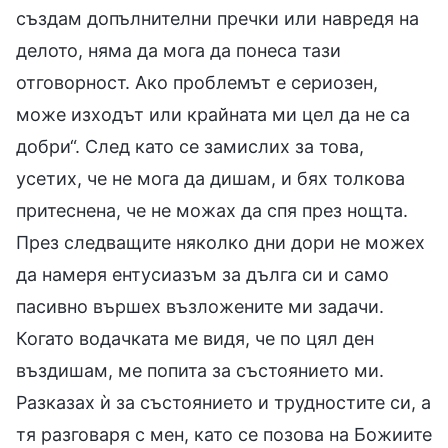
създам допълнителни пречки или навредя на
делото, няма да мога да понеса тази
отговорност. Ако проблемът е сериозен,
може изходът или крайната ми цел да не са
добри“. След като се замислих за това,
усетих, че не мога да дишам, и бях толкова
притеснена, че не можах да спя през нощта.
През следващите няколко дни дори не можех
да намеря ентусиазъм за дълга си и само
пасивно вършех възложените ми задачи.
Когато водачката ме видя, че по цял ден
въздишам, ме попита за състоянието ми.
Разказах ѝ за състоянието и трудностите си, а
тя разговаря с мен, като се позова на Божиите