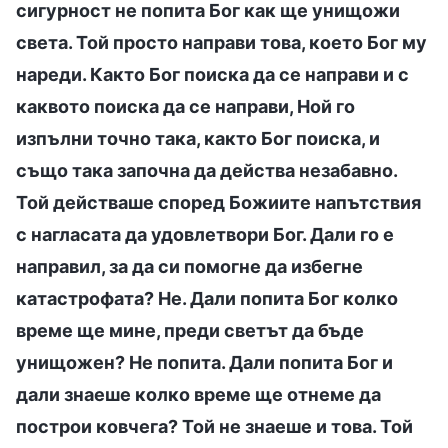
сигурност не попита Бог как ще унищожи
света. Той просто направи това, което Бог му
нареди. Както Бог поиска да се направи и с
каквото поиска да се направи, Ной го
изпълни точно така, както Бог поиска, и
също така започна да действа незабавно.
Той действаше според Божиите напътствия
с нагласата да удовлетвори Бог. Дали го е
направил, за да си помогне да избегне
катастрофата? Не. Дали попита Бог колко
време ще мине, преди светът да бъде
унищожен? Не попита. Дали попита Бог и
дали знаеше колко време ще отнеме да
построи ковчега? Той не знаеше и това. Той