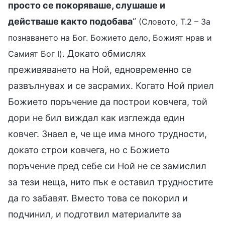
просто се покоряваше, слушаше и
действаше както подобава
“
(Словото, Т.2 – За
познаването на Бог. Божието дело, Божият нрав и
. Докато обмислях
Самият Бог I)
преживяването на Ной, едновременно се
развълнувах и се засрамих. Когато Ной приел
Божието поръчение да построи ковчега, той
дори не бил виждал как изглежда един
ковчег. Знаел е, че ще има много трудности,
докато строи ковчега, но с Божието
поръчение пред себе си Ной не се замислил
за тези неща, нито пък е оставил трудностите
да го забавят. Вместо това се покорил и
подчинил, и подготвил материалите за