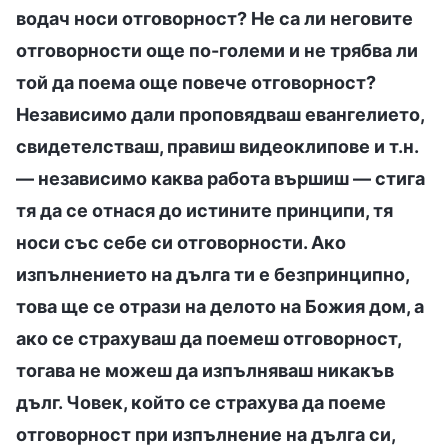
водач носи отговорност? Не са ли неговите
отговорности още по-големи и не трябва ли
той да поема още повече отговорност?
Независимо дали проповядваш евангелието,
свидетелстваш, правиш видеоклипове и т.н.
— независимо каква работа вършиш — стига
тя да се отнася до истините принципи, тя
носи със себе си отговорности. Ако
изпълнението на дълга ти е безпринципно,
това ще се отрази на делото на Божия дом, а
ако се страхуваш да поемеш отговорност,
тогава не можеш да изпълняваш никакъв
дълг. Човек, който се страхува да поеме
отговорност при изпълнение на дълга си,