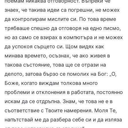
поемам никаква отговорност. Въпреки че
знаех, че такива идеи са погрешни, не можех
да контролирам мислите си. По това време
трябваше спешно да отговоря на едно писмо,
но аз само се взирах в компютъра и не можех
да успокоя сърцето си. Щом видях как
минава времето, осъзнах, че ако живея в
такова състояние, това ще се отрази на
делото, затова бързо се помолих на Бог: „О,
Боже, когато виждам толкова много
проблеми и отклонения в работата, постоянно
искам да се отдръпна. Знам, че това не е в
съответствие с Твоите намерения. Моля Те,
напътствай ме да разбера себе си и да изляза