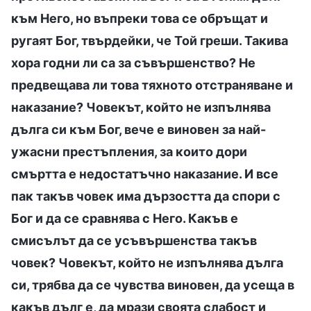
към Него, но въпреки това се обръщат и
ругаят Бог, твърдейки, че Той греши. Такива
хора годни ли са за съвършенство? Не
предвещава ли това тяхното отстраняване и
наказание? Човекът, който не изпълнява
дълга си към Бог, вече е виновен за най-
ужасни престъпления, за които дори
смъртта е недостатъчно наказание. И все
пак такъв човек има дързостта да спори с
Бог и да се сравнява с Него. Какъв е
смисълът да се усъвършенства такъв
човек? Човекът, който не изпълнява дълга
си, трябва да се чувства виновен, да усеща в
какъв дълг е, да мрази своята слабост и