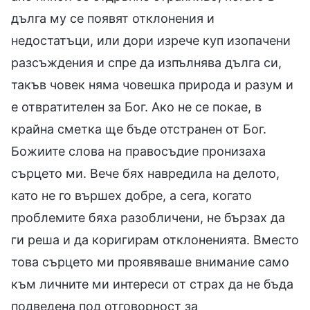
дълга му се появят отклонения и
недостатъци, или дори изрече куп изопачени
разсъждения и спре да изпълнява дълга си,
такъв човек няма човешка природа и разум и
е отвратителен за Бог. Ако не се покае, в
крайна сметка ще бъде отстранен от Бог.
Божиите слова на правосъдие пронизаха
сърцето ми. Вече бях навредила на делото,
като не го вършех добре, а сега, когато
проблемите бяха разобличени, не бързах да
ги реша и да коригирам отклоненията. Вместо
това сърцето ми проявяваше внимание само
към личните ми интереси от страх да не бъда
подведена под отговорност за