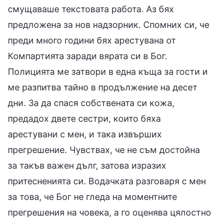
смущаваше текстовата работа. Аз бях
предложена за нов надзорник. Спомних си, че
преди много години бях арестувана от
Компартията заради вярата си в Бог.
Полицията ме затвори в една къща за гости и
ме разпитва тайно в продължение на десет
дни. За да спася собствената си кожа,
предадoх двете сестри, които бяха
арестувани с мен, и така извърших
прегрешение. Чувствах, че не съм достойна
за такъв важен дълг, затова изразих
притесненията си. Водачката разговаря с мен
за това, че Бог не гледа на моментните
прегрешения на човека, а го оценява цялостно