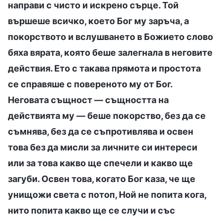
направи с чисто и искрено сърце. Той
вършеше всичко, което Бог му заръча, а
покорството и вслушването в Божието слово
бяха вярата, която беше залегнала в неговите
действия. Ето с такава прямота и простота
се справяше с повереното му от Бог.
Неговата същност — същността на
действията му — беше покорство, без да се
съмнява, без да се съпротивлява и освен
това без да мисли за личните си интереси
или за това какво ще спечели и какво ще
загуби. Освен това, когато Бог каза, че ще
унищожи света с потоп, Ной не попита кога,
нито попита какво ще се случи и със