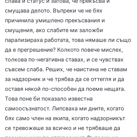
слава и статус и затова, че прекъсва и
смущава делото. Въпреки че не бях
причинила умишлено прекъсвания и
смущения, ако слабите ми заложби
парализираха работата, това нямаше ли също
да е прегрешение? Колкото повече мислех,
толкова по-негативна ставах, и се чувствах
съвсем слаба. Реших, че наистина не ставам
за надзорник и че трябва да се оттегля и да
оставя някой по-способен да поеме нещата.
Това поне би показало известна
самоосъзнатост. Липсваха ми дните, когато
бях само член на екипа, когато надзорникът
се тревожеше за всичко и не трябваше да