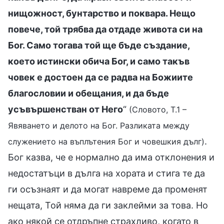
нищожност, бунтарство и поквара. Нещо
повече, той трябва да отдаде живота си на
Бог. Само тогава той ще бъде създание,
което истински обича Бог, и само такъв
човек е достоен да се радва на Божиите
благословии и обещания, и да бъде
усъвършенстван от Него
“
(Словото, Т.1 –
Явяването и делото на Бог. Разликата между
.
служението на въплътения Бог и човешкия дълг)
Бог казва, че е нормално да има отклонения и
недостатъци в дълга на хората и стига те да
ги осъзнаят и да могат навреме да променят
нещата, Той няма да ги заклейми за това. Но
ако някой се отдръпне страхливо, когато в