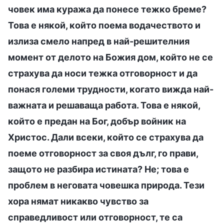
човек има куража да понесе тежко бреме?
Това е някой, който поема водачеството и
излиза смело напред в най-решителния
момент от делото на Божия дом, който не се
страхува да носи тежка отговорност и да
понася големи трудности, когато вижда най-
важната и решаваща работа. Това е някой,
който е предан на Бог, добър войник на
Христос. Дали всеки, който се страхува да
поеме отговорност за своя дълг, го прави,
защото не разбира истината? Не; това е
проблем в неговата човешка природа. Тези
хора нямат никакво чувство за
справедливост или отговорност, те са