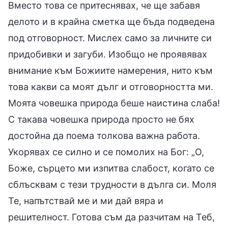
Вместо това се притеснявах, че ще забавя
делото и в крайна сметка ще бъда подведена
под отговорност. Мислех само за личните си
придобивки и загуби. Изобщо не проявявах
внимание към Божиите намерения, нито към
това какви са моят дълг и отговорността ми.
Моята човешка природа беше наистина слаба!
С такава човешка природа просто не бях
достойна да поема толкова важна работа.
Укорявах се силно и се помолих на Бог: „О,
Боже, сърцето ми изпитва слабост, когато се
сблъсквам с тези трудности в дълга си. Моля
Те, напътствай ме и ми дай вяра и
решителност. Готова съм да разчитам на Теб,