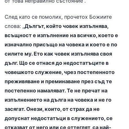
от това неправилно състояние“.
След като се помолих, прочетох Божиите
слова: „
Дългът, който човек изпълнява,
всъщност е изпълнение на всичко, което е
изначално присъщо на човека и което е по
силите му. Ето как човек изпълнява своя
дълг. Що се отнася до недостатъците в
човешкото служение, чрез постепенното
преживяване и преминаване през съд те
постепенно намаляват. Те не пречат на
изпълнението на дълга на човека и не го
засягат. Онези, които, от страх да не
допуснат недостатъци в служението, се
отказват от него или се оттеглят, са най-