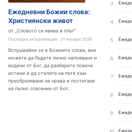
Ежедн
3
Ежедневни Божии слова:
Християнски живот
Ежедн
4
от „Словото се явява в плът“
Последна актуализация:
31 януари 2026
Ежедн
5
Вслушвайки се в Божиите слова, вие
можете да бъдете лично напоявани и
Ежедн
6
водени от Бог, да разберете повече
истини и да стъпите на пътя към
Ежедн
7
преобразяване на нрава и постигане
на пълно спасение от Бог.
Ежедн
8
Ежедн
9
Ежедн
10