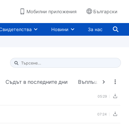
Мобилни приложения
Български
Свидетелства
Новини
За нас
Type 1 or more characters for results.
Съдът в последните дни
Въплъщението
05:29
07:24