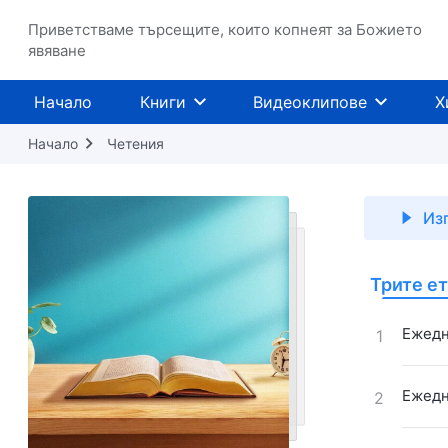
Приветстваме търсещите, които копнеят за Божието
явяване
Начало
Книги
Видеоклипове
Х
Начало
Четения
Из
Трите ет
Ежедн
1
Ежедн
2