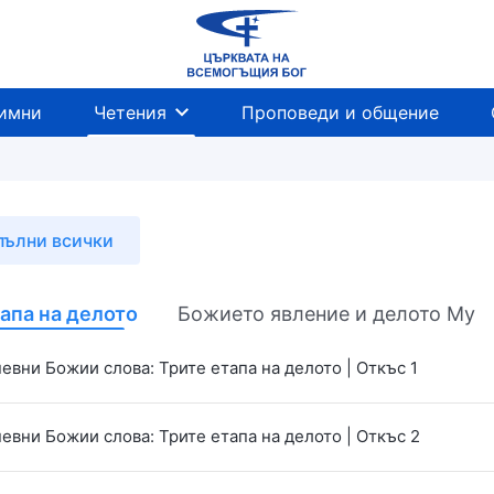
имни
Четения
Проповеди и общение
пълни всички
апа на делото
Божието явление и делото Му
евни Божии слова: Трите етапа на делото | Откъс 1
евни Божии слова: Трите етапа на делото | Откъс 2