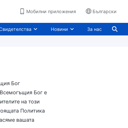
Мобилни приложения
Български
Свидетелства
Новини
За нас
ъщия Бог
а Всемогъщия Бог е
ителите на този
астоящата Политика
насяме вашата