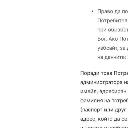
Право да по
Потребителя
при обработ
Бог. Ако По
уебсайт, за
на данните:
Поради това Потре
администратора на
имейл, адресиран
фамилия на потреб
(паспорт или друг
адрес, който да с
и, когато е необх