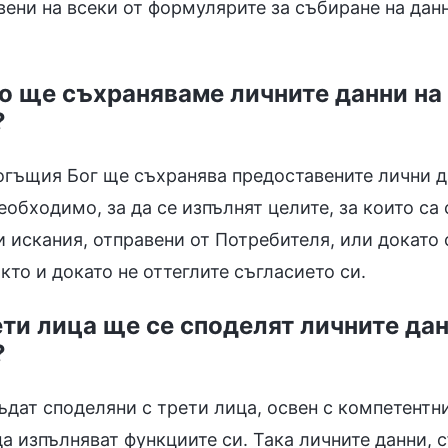
вени на всеки от формулярите за събиране на данн
го ще съхраняваме личните данни на
?
огъщия Бог ще съхранява предоставените лични д
еобходимо, за да се изпълнят целите, за които са 
 искания, отправени от Потребителя, или докато с
кто и докато не оттеглите съгласието си.
ети лица ще се споделят личните дан
?
ъдат споделяни с трети лица, освен с компетентни
да изпълняват функциите си. Така личните данни, 