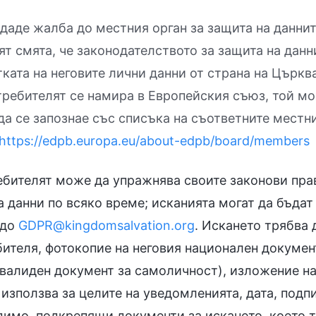
даде жалба до местния орган за защита на даннит
т смята, че законодателството за защита на данн
ката на неговите лични данни от страна на Църк
требителят се намира в Европейския съюз, той мо
 да се запознае със списъка на съответните местн
https://edpb.europa.eu/about-edpb/board/members
бителят може да упражнява своите законови пра
 данни по всяко време; исканията могат да бъдат
 до
GDPR@kingdomsalvation.org
. Искането трябва 
ителя, фотокопие на неговия национален докумен
 валиден документ за самоличност), изложение на
е използва за целите на уведомленията, дата, подп
одимо, подкрепящи документи за искането, което т