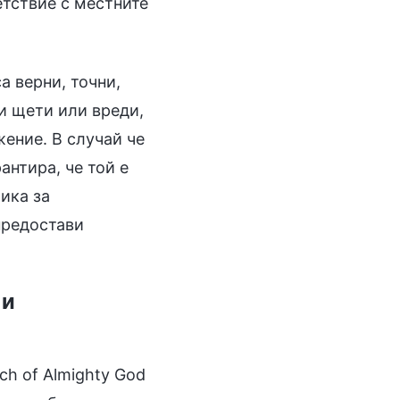
етствие с местните
а верни, точни,
и щети или вреди,
жение. В случай че
антира, че той е
ика за
предостави
 и
ch of Almighty God