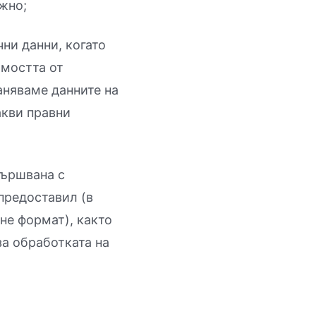
жно;
ни данни, когато
имостта от
аняваме данните на
акви правни
вършвана с
предоставил (в
не формат), както
за обработката на