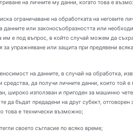
триване на личните му данни, когато това е възмо
иска ограничаване на обработката на неговите лич
а данните или законосъобразността или необход
 им е под въпрос, в който случай можем да съхр
я за упражняване или защита при предявени всяк
еносимост на данните, в случай на обработка, из
 средства, да получи личните данни, които той е 
н, широко използван и пригоден за машинно чете
 те да бъдат предадени на друг субект, отговорен 
то това е технически възможно;
тегли своето съгласие по всяко време;