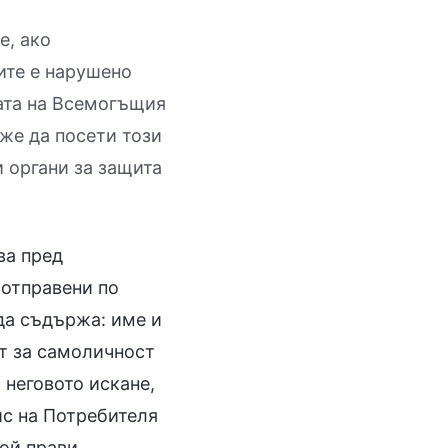
е, ако
ите е нарушено
вата на Всемогъщия
же да посети този
и органи за защита
ва пред
 отправени по
да съдържа: име и
т за самоличност
 неговото искане,
ис на Потребителя
ой прави.