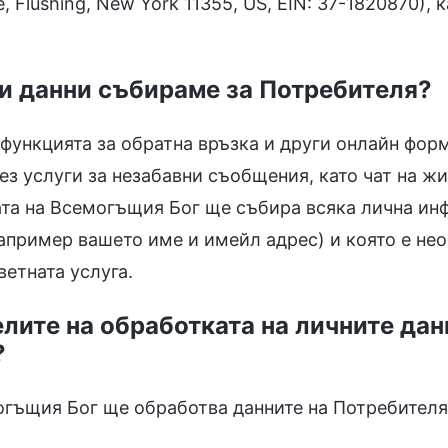
, Flushing, New York 11355, US, EIN: 37-1820870), 
ни данни събираме за Потребителя?
 функцията за обратна връзка и други онлайн фор
рез услуги за незабавни съобщения, като чат на ж
та на Всемогъщия Бог ще събира всяка лична ин
например вашето име и имейл адрес) и която е нео
етната услуга.
елите на обработката на личните дан
?
гъщия Бог ще обработва данните на Потребителя 