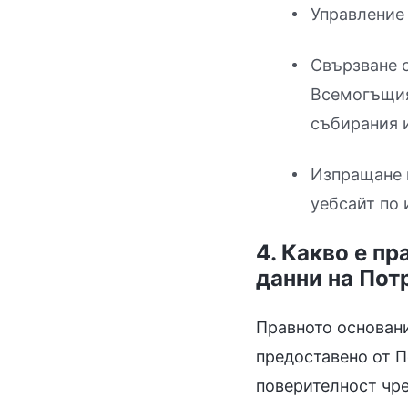
Управление 
Свързване с
Всемогъщия 
събирания и
Изпращане 
уебсайт по 
4. Какво е п
данни на Пот
Правното основани
предоставено от П
поверителност чре