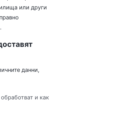
дилища или други
 правно
.
едоставят
личните данни,
 обработват и как