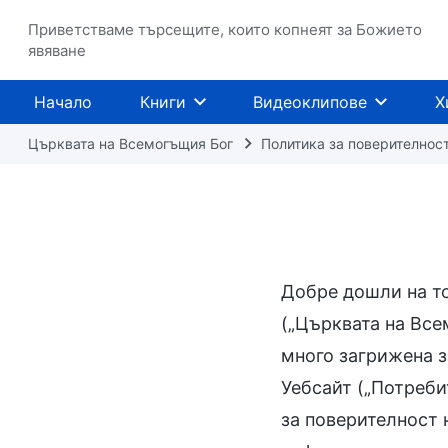
Приветстваме търсещите, които копнеят за Божието
явяване
Начало
Книги
Видеоклипове
Х
Църквата на Всемогъщия Бог
Политика за поверителнос
Добре дошли на то
(„Църквата на Всем
много загрижена з
Уебсайт („Потребит
за поверителност 