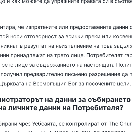
о и как можете да упражните правата си в съотв
нтира, че изпратените или предоставените данни с
 той носи отговорност за всички преки или косвен
зникнат в резултат на неизпълнение на това задъл
нни принадлежат на трето лице, Потребителят гар
трето лице за съдържанието на настоящата Полит
 получил предварително писмено разрешение да 
 Църквата на Всемогъщия Бог за посочените цели.
инистраторът на данни за събирането
на личните данни на Потребителя?
бирани чрез Уебсайта, се контролират от The Chur