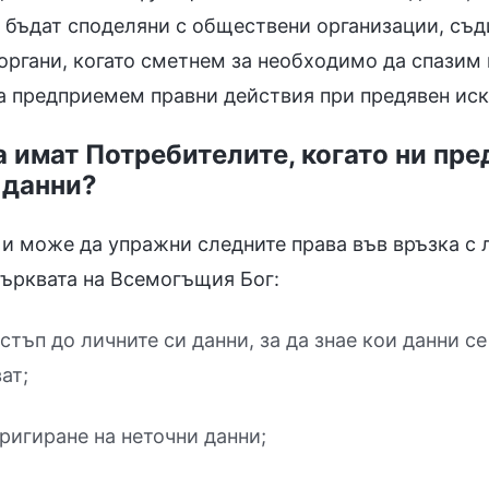
а бъдат споделяни с обществени организации, съ
ргани, когато сметнем за необходимо да спазим
 предприемем правни действия при предявен иск
а имат Потребителите, когато ни пр
 данни?
и може да упражни следните права във връзка с 
ърквата на Всемогъщия Бог:
стъп до личните си данни, за да знае кои данни се
ат;
ригиране на неточни данни;