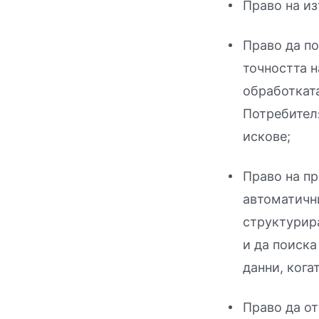
Право на из
Право да по
точността н
обработката
Потребител
искове;
Право на пр
автоматични
структурира
и да поиска
данни, кога
Право да от