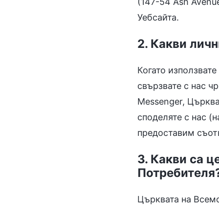
(147-54 Ash Avenue
Уебсайта.
2. Какви лич
Когато използвате
свързвате с нас ч
Messenger, Църква
споделяте с нас (
предоставим съотв
3. Какви са ц
Потребителя
Църквата на Всемо