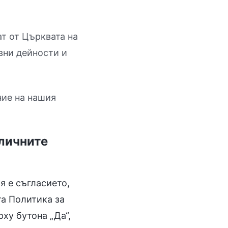
ат от Църквата на
вни дейности и
ние на нашия
 личните
я е съгласието,
а Политика за
ху бутона „Да“,