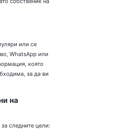
като собственик на
муляри или се
иво, WhatsApp или
формация, която
бходима, за да ви
ни на
за следните цели: