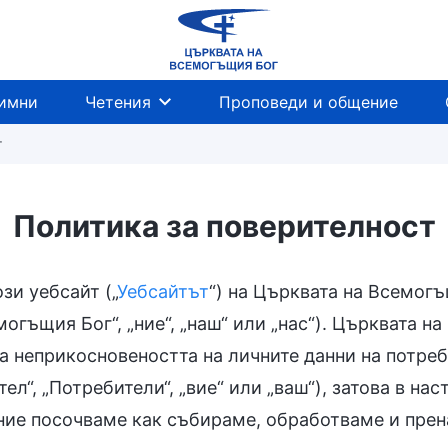
имни
Четения
Проповеди и общение
т
Политика за поверителност
зи уебсайт („
Уебсайтът
“) на Църквата на Всемог
огъщия Бог“, „ние“, „наш“ или „нас“). Църквата н
а неприкосновеността на личните данни на потреб
ел“, „Потребители“, „вие“ или „ваш“), затова в н
ние посочваме как събираме, обработваме и пре