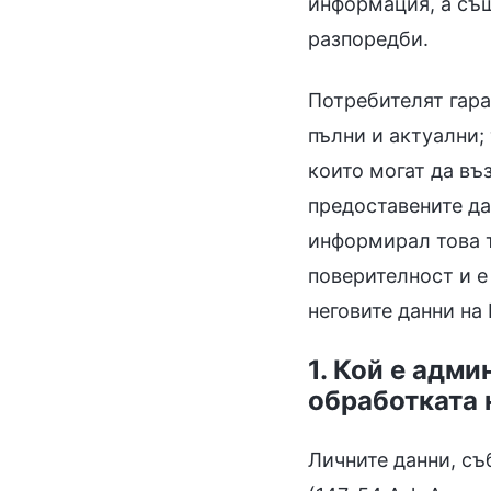
информация, а същ
разпоредби.
Потребителят гара
пълни и актуални;
които могат да въ
предоставените да
информирал това 
поверителност и е
неговите данни на
1. Кой е адм
обработката 
Личните данни, съ