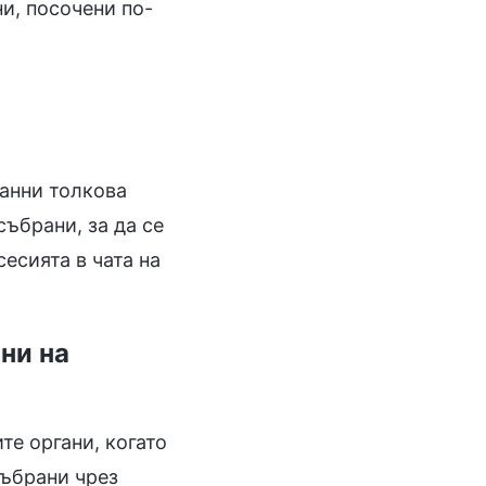
и, посочени по-
анни толкова
събрани, за да се
есията в чата на
ни на
те органи, когато
събрани чрез