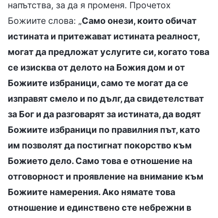
напътства, за да я променя. Прочетох
Божиите слова: „
Само онези, които обичат
истината и притежават истината реалност,
могат да предложат услугите си, когато това
се изисква от делото на Божия дом и от
Божиите избраници, само те могат да се
изправят смело и по дълг, да свидетелстват
за Бог и да разговарят за истината, да водят
Божиите избраници по правилния път, като
им позволят да постигнат покорство към
Божието дело. Само това е отношение на
отговорност и проявление на внимание към
Божиите намерения. Ако нямате това
отношение и единствено сте небрежни в