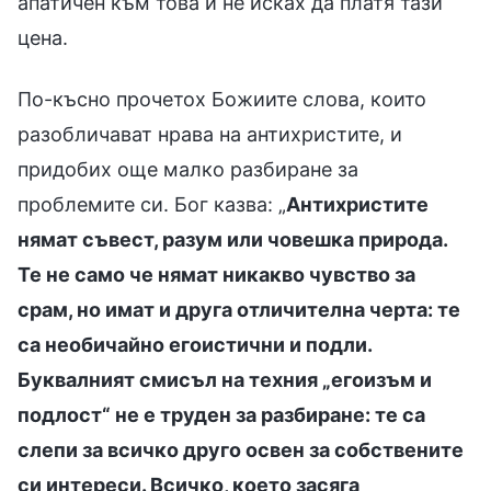
апатичен към това и не исках да платя тази
цена.
По-късно прочетох Божиите слова, които
разобличават нрава на антихристите, и
придобих още малко разбиране за
проблемите си. Бог казва: „
Антихристите
нямат съвест, разум или човешка природа.
Те не само че нямат никакво чувство за
срам, но имат и друга отличителна черта: те
са необичайно егоистични и подли.
Буквалният смисъл на техния „егоизъм и
подлост“ не е труден за разбиране: те са
слепи за всичко друго освен за собствените
си интереси. Всичко, което засяга