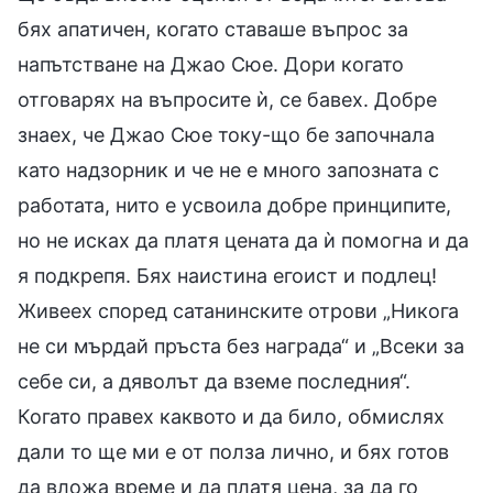
бях апатичен, когато ставаше въпрос за
напътстване на Джао Сюе. Дори когато
отговарях на въпросите ѝ, се бавех. Добре
знаех, че Джао Сюе току-що бе започнала
като надзорник и че не е много запозната с
работата, нито е усвоила добре принципите,
но не исках да платя цената да ѝ помогна и да
я подкрепя. Бях наистина егоист и подлец!
Живеех според сатанинските отрови „Никога
не си мърдай пръста без награда“ и „Всеки за
себе си, а дяволът да вземе последния“.
Когато правех каквото и да било, обмислях
дали то ще ми е от полза лично, и бях готов
да вложа време и да платя цена, за да го