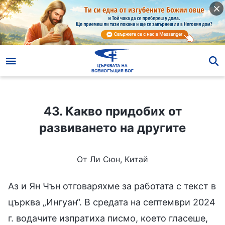
43. Какво придобих от развиването на другите
43. Какво придобих от
развиването на другите
От Ли Сюн, Китай
Аз и Ян Чън отговаряхме за работата с текст в
църква „Ингуан“. В средата на септември 2024
г. водачите изпратиха писмо, което гласеше,