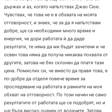
държах и аз, когато напътствах Джао Сюе.
Чувствах, че това не е в обхвата на моята
отговорност, и знаех, че за да я напътствам
добре, ще са необходими много време и
енергия, че дори работата ѝ да даде
резултати, те няма да ми бъдат зачетени и че
освен това няма да получа никаква похвала от
другите, затова не бях склонен да платя тази
цена. Помислих си, че вместо да правя това, е
по-добре да отделя повече време за
проследяване на работата в рамките на моя
обхват на отговорност. По този начин не само
резултатите от работата ще се подобрят, но и
ще бъда високо оценен от водачите. Затова