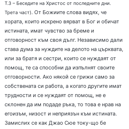
Т.3 – Беседите на Христос от последните дни.
. От Божиите слова видях, че
Трета част)
хората, които искрено вярват в Бог и обичат
истината, имат чувство за бреме и
отговорност към своя дълг. Независимо дали
става дума за нуждите на делото на църквата,
или за братя и сестри, които се нуждаят от
помощ, те са способни да изпълнят своите
отговорности. Ако някой се грижи само за
собствената си работа, а когато другите имат
трудности и се нуждаят от помощ, не е
склонен да им подаде ръка, то това е нрав на
егоизъм, низост и неприязън към истината.
Замислих се как Джао Сюе току-що бе