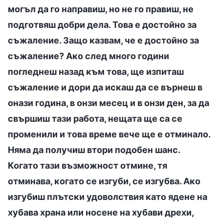
могъл да го направиш, но не го правиш, не
подготвяш добри дела. Това е достойно за
съжаление. Защо казвам, че е достойно за
съжаление? Ако след много години
погледнеш назад към това, ще изпиташ
съжаление и дори да искаш да се върнеш в
онази година, в онзи месец и в онзи ден, за да
свършиш тази работа, нещата ще са се
променили и това време вече ще е отминало.
Няма да получиш втори подобен шанс.
Когато тази възможност отмине, тя
отминава, когато се изгуби, се изгубва. Ако
изгубиш плътски удоволствия като ядене на
хубава храна или носене на хубави дрехи,