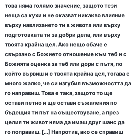
това няма голямо значение, защото тези
неща са кухи и не оказват никакво влияние
върху навлизането ти в живота или върху
подготовката ти за добри дела, или върху
твоята крайна цел. Ако нещо обаче е
свързано с Божието отношение към теб и с
Божията оценка за теб или дори с пътя, по
който вървиш и с твоята крайна цел, тогава е
много жалко, че си изгубил възможността да
го направиш. Това е така, защото то ще
остави петно и ще остави съжаления по
бъдещия ти път на съществуване, а през
целия ти живот няма да имаш друг шанс да
го поправиш. […] Напротив, ако се справиш