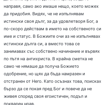
направя, само ако имаше нещо, което можех
да придобия. Видях, че не изпълнявам
истински своя дълг, за да удовлетворя Бог, а
по-скоро действам в името на собственото си
име и статус. В Божиите очи аз не изпълнявах
истински дълга си, а вместо това се
занимавах със собствено начинание и вървях
по пътя на антихриста. В крайна сметка не
само че нямаше да получа Божието
одобрение, но щях да бъда намразен и
отстранен от Него. Като осъзнах това, поисках
бързо да се покая пред Бог и повече да не
живея според своя егоистичен, подъл и
покварен нрав.