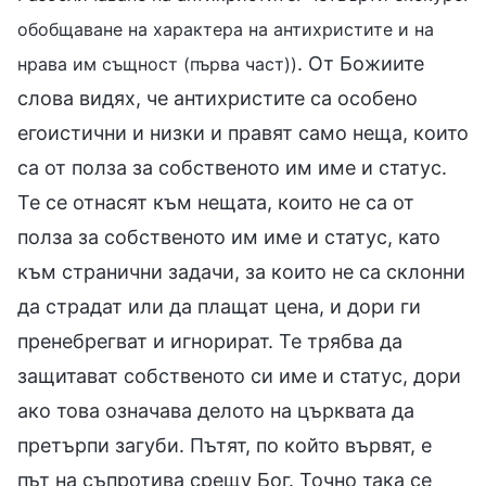
обобщаване на характера на антихристите и на
. От Божиите
нрава им същност (първа част))
слова видях, че антихристите са особено
егоистични и низки и правят само неща, които
са от полза за собственото им име и статус.
Те се отнасят към нещата, които не са от
полза за собственото им име и статус, като
към странични задачи, за които не са склонни
да страдат или да плащат цена, и дори ги
пренебрегват и игнорират. Те трябва да
защитават собственото си име и статус, дори
ако това означава делото на църквата да
претърпи загуби. Пътят, по който вървят, е
път на съпротива срещу Бог. Точно така се