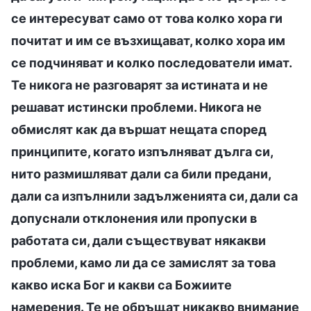
се интересуват само от това колко хора ги
почитат и им се възхищават, колко хора им
се подчиняват и колко последователи имат.
Те никога не разговарят за истината и не
решават истински проблеми. Никога не
обмислят как да вършат нещата според
принципите, когато изпълняват дълга си,
нито размишляват дали са били предани,
дали са изпълнили задълженията си, дали са
допуснали отклонения или пропуски в
работата си, дали съществуват някакви
проблеми, камо ли да се замислят за това
какво иска Бог и какви са Божиите
намерения. Те не обръщат никакво внимание