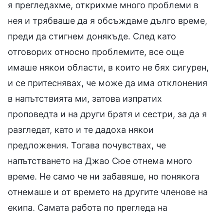
я прегледахме, открихме много проблеми в
нея и трябваше да я обсъждаме дълго време,
преди да стигнем донякъде. След като
отговорих относно проблемите, все още
имаше някои области, в които не бях сигурен,
и се притеснявах, че може да има отклонения
в напътствията ми, затова изпратих
проповедта и на други братя и сестри, за да я
разгледат, като и те дадоха някои
предложения. Тогава почувствах, че
напътстването на Джао Сюе отнема много
време. Не само че ни забавяше, но понякога
отнемаше и от времето на другите членове на
екипа. Самата работа по прегледа на