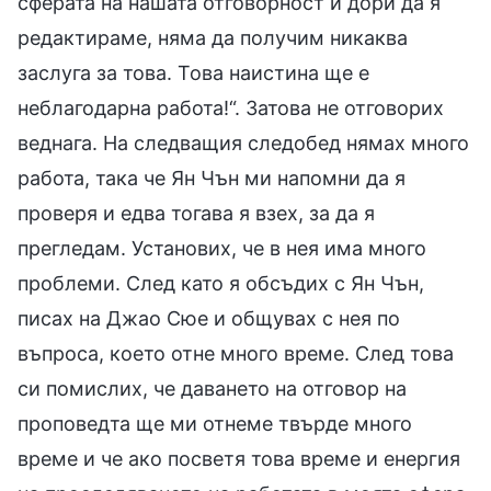
сферата на нашата отговорност и дори да я
редактираме, няма да получим никаква
заслуга за това. Това наистина ще е
неблагодарна работа!“. Затова не отговорих
веднага. На следващия следобед нямах много
работа, така че Ян Чън ми напомни да я
проверя и едва тогава я взех, за да я
прегледам. Установих, че в нея има много
проблеми. След като я обсъдих с Ян Чън,
писах на Джао Сюе и общувах с нея по
въпроса, което отне много време. След това
си помислих, че даването на отговор на
проповедта ще ми отнеме твърде много
време и че ако посветя това време и енергия