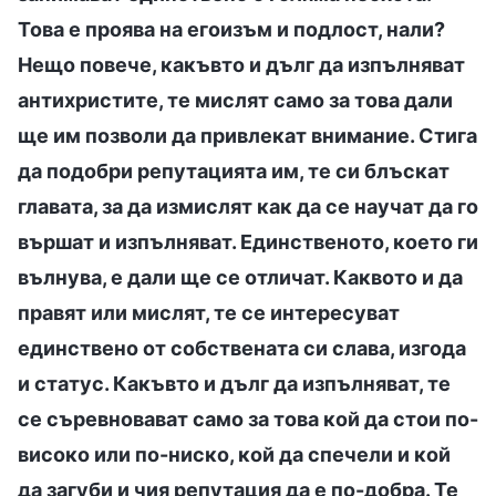
Това е проява на егоизъм и подлост, нали?
Нещо повече, какъвто и дълг да изпълняват
антихристите, те мислят само за това дали
ще им позволи да привлекат внимание. Стига
да подобри репутацията им, те си блъскат
главата, за да измислят как да се научат да го
вършат и изпълняват. Единственото, което ги
вълнува, е дали ще се отличат. Каквото и да
правят или мислят, те се интересуват
единствено от собствената си слава, изгода
и статус. Какъвто и дълг да изпълняват, те
се съревновават само за това кой да стои по-
високо или по-ниско, кой да спечели и кой
да загуби и чия репутация да е по-добра. Те