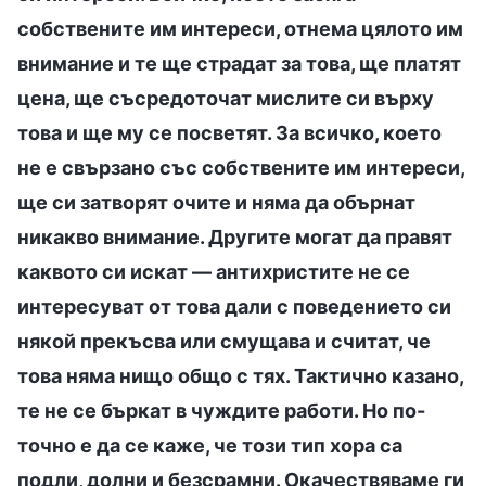
собствените им интереси, отнема цялото им
внимание и те ще страдат за това, ще платят
цена, ще съсредоточат мислите си върху
това и ще му се посветят. За всичко, което
не е свързано със собствените им интереси,
ще си затворят очите и няма да обърнат
никакво внимание. Другите могат да правят
каквото си искат — антихристите не се
интересуват от това дали с поведението си
някой прекъсва или смущава и считат, че
това няма нищо общо с тях. Тактично казано,
те не се бъркат в чуждите работи. Но по-
точно е да се каже, че този тип хора са
подли, долни и безсрамни. Окачествяваме ги