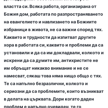
властта си. Всяка работа, организирана от
Божия дом, работата по разпространяването
на евангелието и навлизането на Божиите
избраници в живота, не са важни според тях.
Каквито и трудности да изпитват другите
хора в работата си, каквито и проблеми да са
установили и да са им докладвали, колкото и
искрени да са думите им, антихристите не
им обръщат никакво внимание и не се
намесват, сякаш това няма нищо общо с тях.
Те са напълно безразлични, колкото и
сериозни да са проблемите, които възникват
в делата на църквата. Дори когато даден
проблем е напълно очевиден, те го