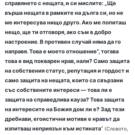
справянето с нещата, и си мислите: „Ще
върша нещата в рамките на дълга си, но не
ме интересува нищо друго. Ако ме попиташ
нещо, ще ти отговоря, ако съм в добро
настроение. В противен случай няма да го
направя. Това е моето отношение“, тогава
това е вид покварен нрав, нали? Само защита
на собствения статус, репутация и гордост и
само защита на нещата, които са свързани
със собствените интереси — това ли е
защита на справедлива кауза? Това защита
на интересите на Божия дом ли е? Зад тези
дребнави, егоистични мотиви е нравът да
изпитваш неприязън към истината
“
(Словото,