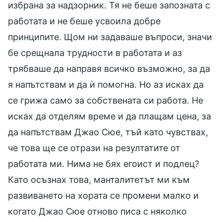
избрана за надзорник. Тя не беше запозната с
работата и не беше усвоила добре
принципите. Щом ни задаваше въпроси, значи
бе срещнала трудности в работата и аз
трябваше да направя всичко възможно, за да
я напътствам и да ѝ помогна. Но аз исках да
се грижа само за собствената си работа. Не
исках да отделям време и да плащам цена, за
да напътствам Джао Сюе, тъй като чувствах,
че това ще се отрази на резултатите от
работата ми. Нима не бях егоист и подлец?
Като осъзнах това, манталитетът ми към
развиването на хората се промени малко и
когато Джао Сюе отново писа с няколко