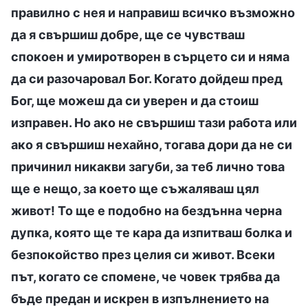
правилно с нея и направиш всичко възможно
да я свършиш добре, ще се чувстваш
спокоен и умиротворен в сърцето си и няма
да си разочаровал Бог. Когато дойдеш пред
Бог, ще можеш да си уверен и да стоиш
изправен. Но ако не свършиш тази работа или
ако я свършиш нехайно, тогава дори да не си
причинил никакви загуби, за теб лично това
ще е нещо, за което ще съжаляваш цял
живот! То ще е подобно на бездънна черна
дупка, която ще те кара да изпитваш болка и
безпокойство през целия си живот. Всеки
път, когато се спомене, че човек трябва да
бъде предан и искрен в изпълнението на