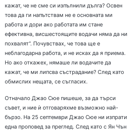
кажат, че не сме си изпълнили дълга? Освен
това да ги напътствам не е основната ми
работа и дори ако работата им стане
ефективна, висшестоящите водачи няма да ни
похвалят“. Почувствах, че това ще е
неблагодарна работа, и не исках да я приема.
Но ако откажех, нямаше ли водачите да
кажат, че ми липсва състрадание? След като
обмислих нещата, се съгласих.
Отначало Джао Сюе пишеше, за да търси
съвет, и ние ѝ отговаряхме възможно най-
бързо. На 25 септември Джао Сюе ни изпрати
една проповед за преглед. След като с Ян Чън