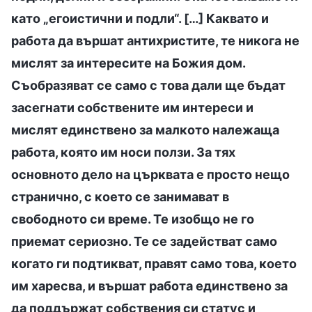
като „егоистични и подли“. […] Каквато и
работа да вършат антихристите, те никога не
мислят за интересите на Божия дом.
Съобразяват се само с това дали ще бъдат
засегнати собствените им интереси и
мислят единствено за малкото належаща
работа, която им носи ползи. За тях
основното дело на църквата е просто нещо
странично, с което се занимават в
свободното си време. Те изобщо не го
приемат сериозно. Те се задействат само
когато ги подтикват, правят само това, което
им харесва, и вършат работа единствено за
да поддържат собствения си статус и