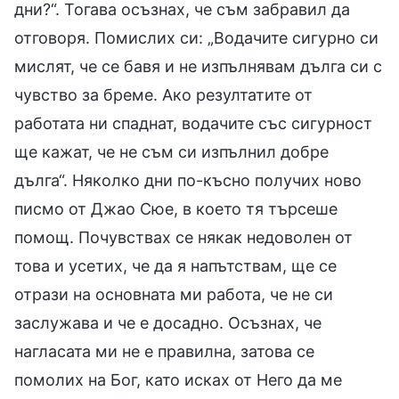
дни?“. Тогава осъзнах, че съм забравил да
отговоря. Помислих си: „Водачите сигурно си
мислят, че се бавя и не изпълнявам дълга си с
чувство за бреме. Ако резултатите от
работата ни спаднат, водачите със сигурност
ще кажат, че не съм си изпълнил добре
дълга“. Няколко дни по-късно получих ново
писмо от Джао Сюе, в което тя търсеше
помощ. Почувствах се някак недоволен от
това и усетих, че да я напътствам, ще се
отрази на основната ми работа, че не си
заслужава и че е досадно. Осъзнах, че
нагласата ми не е правилна, затова се
помолих на Бог, като исках от Него да ме