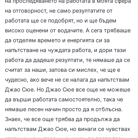
на проследяването на работата в моята сфера
на отговорност, не само резултатите от
работата ще се подобрят, но и ще бъдем
високо оценени от водачите. А сега трябваше
да отделям времето и енергията си за
напътстване на чуждата работа, и дори тази
работа да дадеше резултати, те нямаше да се
считат за наши, затова си мислех, че ще е
чудесно, ако вече не се налага да напътствам
Джао Сюе. Но Джао Сюе все още не можеше
да върши работата самостоятелно, така че
нямаше лесен начин просто да я отблъсна.
Знаех, че все още трябва да продължа да
напътствам Джао Сюе, но винаги се чувствах