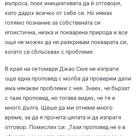
въпроса, поех инициативата да ѝ отговоря,
като дадох всичко от себе си. Но нямах
голямо познание за собствената си
егоистична, низка и покварена природа и все
още не можех да не разкривам покварата си,
когато се сблъсквах с проблеми.
В края на октомври Джао Сюе ни изпрати
още една проповед с молба да проверим дали
има някакви проблеми с нея. Знаех, че бързат
с тази проповед, но тогава видях, че тя е
много дълга. Щеше да ми отнеме много
време, за да я прочета цялата и да изпратя
отговор. Помислих си: „Тази проповед не е в