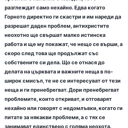
разглеждат само нехайно. Едва когато
Горното директно ги скастри и им нареди да
разрешат даден проблем, антихристите
неохотно ще свършат малко истинска
работа и ще му покажат, че нещо се върши, а
скоро след това ще продължат със
собствените си дела. Що се отнася до
делата на църквата и важните неща в по-
широк смисъл, те не се интересуват от тези
неща и ги пренебрегват. Дори пренебрегват
проблемите, които откриват, и отговарят
нехайно или говорят с недомлъвки, когато ги
питате за някакви проблеми, а с тях се
занимават единствено с голяма неохота.