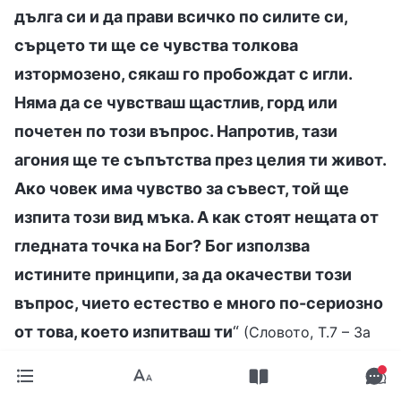
дълга си и да прави всичко по силите си,
сърцето ти ще се чувства толкова
изтормозено, сякаш го пробождат с игли.
Няма да се чувстваш щастлив, горд или
почeтeн по този въпрос. Напротив, тази
агония ще те съпътства през целия ти живот.
Ако човек има чувство за съвест, той ще
изпита този вид мъка. А как стоят нещата от
гледната точка на Бог? Бог използва
истините принципи, за да окачестви този
въпрос, чието естество е много по-сериозно
от това, което изпитваш ти
“
(Словото, Т.7 – За
стремежа към истината. Как човек да се стреми
. От Божиите слова осъзнах,
към истината (11))