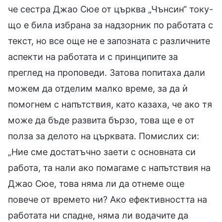
че сестра Джао Сюе от църква „Чънсин“ току-
що е била избрана за надзорник по работата с
текст, но все още не е запозната с различните
аспекти на работата и с принципите за
преглед на проповеди. Затова попитаха дали
можем да отделим малко време, за да ѝ
помогнем с напътствия, като казаха, че ако тя
може да бъде развита бързо, това ще е от
полза за делото на църквата. Помислих си:
„Ние сме достатъчно заети с основната си
работа, та нали ако помагаме с напътствия на
Джао Сюе, това няма ли да отнеме още
повече от времето ни? Ако ефективността на
работата ни спадне, няма ли водачите да