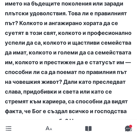
името на бъдещите поколения или заради
плътски удоволствия. Това ли е правилният
път? Колкото и ангажирано хората да се
суетят в този свят, колкото и професионално
успели да са, колкото и щастливи семейства
да имат, колкото и големи да са семействата
им, колкото и престижен да е статусът им —
способни ли са да поемат по правилния път
на човешкия живот? Дали като преследват
слава, придобивки и света или като се
стремят към кариера, са способни да видят
факта, че Бог е създал всичко и господства
над човешката съдба? Не е възможно.
Независимо към какво се стремят или по