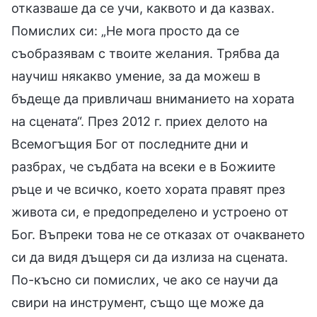
отказваше да се учи, каквото и да казвах.
Помислих си: „Не мога просто да се
съобразявам с твоите желания. Трябва да
научиш някакво умение, за да можеш в
бъдеще да привличаш вниманието на хората
на сцената“. През 2012 г. приех делото на
Всемогъщия Бог от последните дни и
разбрах, че съдбата на всеки е в Божиите
ръце и че всичко, което хората правят през
живота си, е предопределено и устроено от
Бог. Въпреки това не се отказах от очакването
си да видя дъщеря си да излиза на сцената.
По-късно си помислих, че ако се научи да
свири на инструмент, също ще може да