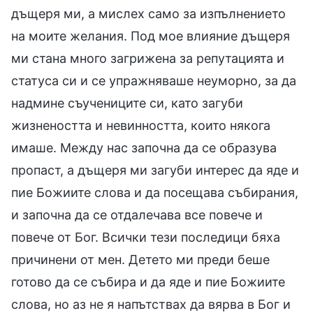
дъщеря ми, а мислех само за изпълнението
на моите желания. Под мое влияние дъщеря
ми стана много загрижена за репутацията и
статуса си и се упражняваше неуморно, за да
надмине съучениците си, като загуби
жизнеността и невинността, които някога
имаше. Между нас започна да се образува
пропаст, а дъщеря ми загуби интерес да яде и
пие Божиите слова и да посещава събирания,
и започна да се отдалечава все повече и
повече от Бог. Всички тези последици бяха
причинени от мен. Детето ми преди беше
готово да се събира и да яде и пие Божиите
слова, но аз не я напътствах да вярва в Бог и