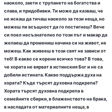
наоколо, заети с трупането на богатства и
слава, и придобивки. Ти може да казваш, че
не искаш да тичаш наоколо за тези неща, но
можеш ли всъщност да го постигнеш? Вече
си поел несъзнателно по този път и макар да
желаеш да промениш начина си на живот, не
можеш. Как живееш в този свят не зависи от
теб! В какво се корени всичко това? В това,
че хората не вярват в истинския Бог и не са
добили истината. Какво поддържа духа на
хората? Къде търсят духовна подкрепа?
Хората търсят духовна подкрепа в
семейните сбирки, в блаженството на брака,
в насладата от материалните неща, в