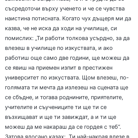
съсредоточи върху ученето и че се чувства
наистина потисната. Когато чух дъщеря ми да
казва, че не иска да ходи на училище, си
помислих: „Ти работи толкова усърдно, за да
влезеш в училище по изкуствата, и ако
работиш още само две години, ще можеш да
се явиш на приемен изпит в престижен
университет по изкуствата. Щом влезеш, по-
голямата ти мечта да излезеш на сцената ще
се сбъдне, и тогава роднините, приятелите,
учителите и съучениците ти ще ти се
възхищават и ще ти завиждат, а и ти ще
можеш да ме накараш да се гордея с теб“.
Затова ядосано казах: „Ти най-накрая влезе в