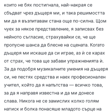
които не бях постигнала, най-накрая се
сбъдват чрез дъщеря ми, и така решимостта
ми да я възпитавам стана още по-силна. Щом
чуех за някое представление, я записвах без
нейното съгласие, страхувайки се, че ще
пропусне шанса да блесне на сцената. Когато
дъщеря ми искаше да си играе, аз ѝ се карах
от страх, че това ще забави упражненията ѝ.
За да подобря музикалните умения на дъщеря
си, не пестях средства и наех професионален
учител, който да я напътства — всичко това,
за да я направя известна и да ми донесе
слава. Никога не се замислих колко голям
натиск и болка понасяше младото сърце на