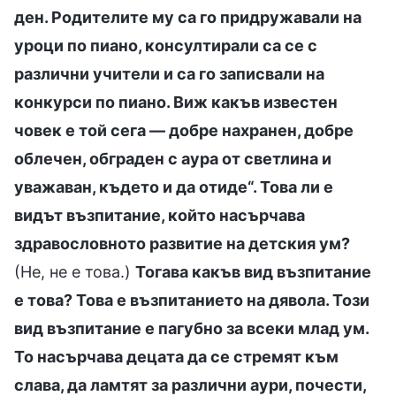
ден. Родителите му са го придружавали на
уроци по пиано, консултирали са се с
различни учители и са го записвали на
конкурси по пиано. Виж какъв известен
човек е той сега — добре нахранен, добре
облечен, обграден с аура от светлина и
уважаван, където и да отиде“. Това ли е
видът възпитание, който насърчава
здравословното развитие на детския ум?
(Не, не е това.)
Тогава какъв вид възпитание
е това? Това е възпитанието на дявола. Този
вид възпитание е пагубно за всеки млад ум.
То насърчава децата да се стремят към
слава, да ламтят за различни аури, почести,