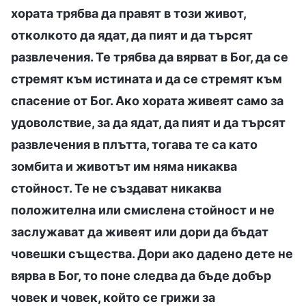
хората трябва да правят в този живот,
отколкото да ядат, да пият и да търсят
развлечения. Те трябва да вярват в Бог, да се
стремят към истината и да се стремят към
спасение от Бог. Ако хората живеят само за
удоволствие, за да ядат, да пият и да търсят
развлечения в плътта, тогава те са като
зомбита и животът им няма никаква
стойност. Те не създават никаква
положителна или смислена стойност и не
заслужават да живеят или дори да бъдат
човешки същества. Дори ако дадено дете не
вярва в Бог, то поне следва да бъде добър
човек и човек, който се грижи за