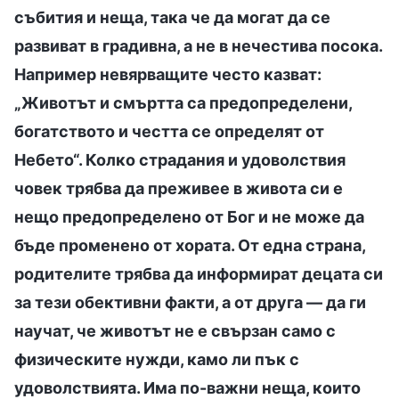
събития и неща, така че да могат да се
развиват в градивна, а не в нечестива посока.
Например невярващите често казват:
„Животът и смъртта са предопределени,
богатството и честта се определят от
Небето“. Колко страдания и удоволствия
човек трябва да преживее в живота си е
нещо предопределено от Бог и не може да
бъде променено от хората. От една страна,
родителите трябва да информират децата си
за тези обективни факти, а от друга — да ги
научат, че животът не е свързан само с
физическите нужди, камо ли пък с
удоволствията. Има по-важни неща, които