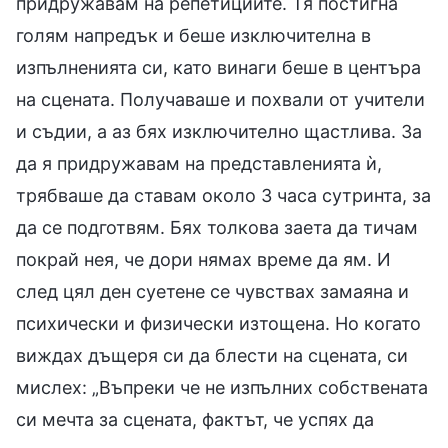
придружавам на репетициите. Тя постигна
голям напредък и беше изключителна в
изпълненията си, като винаги беше в центъра
на сцената. Получаваше и похвали от учители
и съдии, а аз бях изключително щастлива. За
да я придружавам на представленията ѝ,
трябваше да ставам около 3 часа сутринта, за
да се подготвям. Бях толкова заета да тичам
покрай нея, че дори нямах време да ям. И
след цял ден суетене се чувствах замаяна и
психически и физически изтощена. Но когато
виждах дъщеря си да блести на сцената, си
мислех: „Въпреки че не изпълних собствената
си мечта за сцената, фактът, че успях да