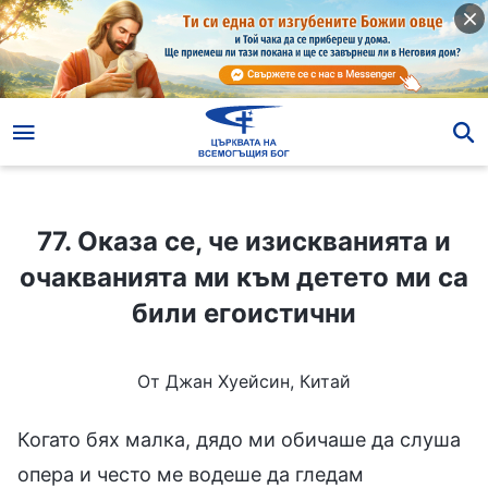
77. Оказа се, че изискванията и очакванията ми към детето ми са били егоистични
77. Оказа се, че изискванията и
очакванията ми към детето ми са
били егоистични
От Джан Хуейсин, Китай
Когато бях малка, дядо ми обичаше да слуша
опера и често ме водеше да гледам