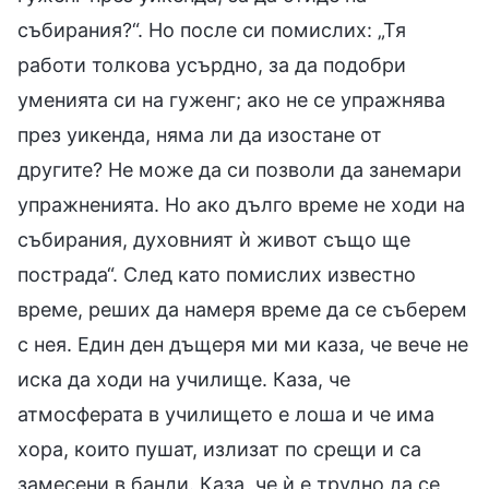
събирания?“. Но после си помислих: „Тя
работи толкова усърдно, за да подобри
уменията си на гуженг; ако не се упражнява
през уикенда, няма ли да изостане от
другите? Не може да си позволи да занемари
упражненията. Но ако дълго време не ходи на
събирания, духовният ѝ живот също ще
пострада“. След като помислих известно
време, реших да намеря време да се съберем
с нея. Един ден дъщеря ми ми каза, че вече не
иска да ходи на училище. Каза, че
атмосферата в училището е лоша и че има
хора, които пушат, излизат по срещи и са
замесени в банди. Каза, че ѝ е трудно да се