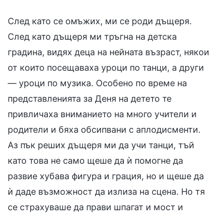
След като се омъжих, ми се роди дъщеря.
След като дъщеря ми тръгна на детска
градина, видях деца на нейната възраст, някои
от които посещаваха уроци по танци, а други
— уроци по музика. Особено по време на
представленията за Деня на детето те
привличаха вниманието на много учители и
родители и бяха обсипвани с аплодисменти.
Аз пък реших дъщеря ми да учи танци, тъй
като това не само щеше да ѝ помогне да
развие хубава фигура и грация, но и щеше да
ѝ даде възможност да излиза на сцена. Но тя
се страхуваше да прави шпагат и мост и