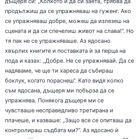
дъщеря си: „Колкото и да си заета, трябва да
продължиш да се упражняваш на гуженг. Ако
се упражняваш добре, можеш да излезеш на
сцената и да си спечелиш живот на слава!“. Но
тя пак не се упражняваше. Аз ядосано
хвърлих книгите и поставката ѝ за перца на
пода и казах: „Добре. Не се упражнявай. Да се
надяваме, че ще ти хареса да събираш
боклук, когато пораснеш“. Като видя колко
съм ядосана, дъщеря ми побърза да се
упражнява. Понякога дъщеря ми се
чувстваше несправедливо третирана и
плачеше, и казваше: „Защо все се опитваш да
контролираш съдбата ми?“. Аз ядосано ѝ