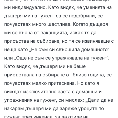
ми индивидуално. Като видях, че уменията на
дъщеря ми на гуженг са се подобрили, се
почувствах много щастлива. Когато дъщеря
ми се върна от ваканцията, исках тя да
присъства на събиране, но тя се извиняваше с
неща като „Не съм си свършила домашното“
или „Още не съм се упражнявала на гуженг“.
Като видях, че дъщеря ми не беше
присъствала на събиране от близо година, се
почувствах малко притеснена. Но като я
виждах изключително заета с домашни и
упражнения на гуженг, си мислех: „Дали да не
накарам дъщеря ми да зареже уроците по
гуженг през уикенда, за да отиде на