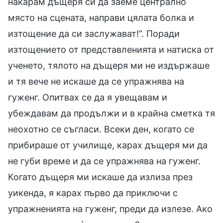
накарам дъщеря си да заеме централно
място на сцената, направи цялата болка и
изтощение да си заслужават!“. Поради
изтощението от представленията и натиска от
ученето, тялото на дъщеря ми не издържаше
и тя вече не искаше да се упражнява на
гуженг. Опитвах се да я увещавам и
убеждавам да продължи и в крайна сметка тя
неохотно се съгласи. Всеки ден, когато се
прибираше от училище, карах дъщеря ми да
не губи време и да се упражнява на гуженг.
Когато дъщеря ми искаше да излиза през
уикенда, я карах първо да приключи с
упражненията на гуженг, преди да излезе. Ако