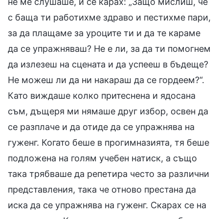
не ме слушаше, ѝ се карах: „Защо мислиш, че
с баща ти работихме здраво и пестихме пари,
за да плащаме за уроците ти и да те караме
да се упражняваш? Не е ли, за да ти помогнем
да излезеш на сцената и да успееш в бъдеще?
Не можеш ли да ни накараш да се гордеем?“.
Като виждаше колко притеснена и ядосана
съм, дъщеря ми нямаше друг избор, освен да
се разплаче и да отиде да се упражнява на
гуженг. Когато беше в прогимназията, тя беше
подложена на голям учебен натиск, а също
така трябваше да репетира често за различни
представления, така че отново престана да
иска да се упражнява на гуженг. Скарах се на