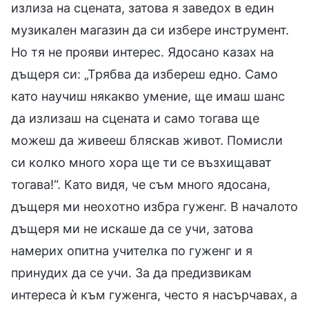
излиза на сцената, затова я заведох в един
музикален магазин да си избере инструмент.
Но тя не прояви интерес. Ядосано казах на
дъщеря си: „Трябва да избереш едно. Само
като научиш някакво умение, ще имаш шанс
да излизаш на сцената и само тогава ще
можеш да живееш бляскав живот. Помисли
си колко много хора ще ти се възхищават
тогава!“. Като видя, че съм много ядосана,
дъщеря ми неохотно избра гуженг. В началото
дъщеря ми не искаше да се учи, затова
намерих опитна учителка по гуженг и я
принудих да се учи. За да предизвикам
интереса ѝ към гуженга, често я насърчавах, а