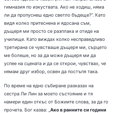
гимназия по изкуствата. Ако не ходиш, няма
ли да пропуснеш едно светло бъдеще?“. Като
видя колко притеснена и ядосана съм,
дъщеря ми просто се разплака и отиде на
училище. Като виждах колко несправедливо
третирана се чувстваше дъщеря ми, сърцето
ме болеше, но за да може дъщеря ми да
успее на сцената и да се открои, чувствах, че
нямам друг избор, освен да постъпя така.
По време на едно събиране разказах на
сестра Ли Лин за моето състояние и тя
намери един откъс от Божиите слова, за да го
прочета. Бог казва: „
Ако в ранните си години