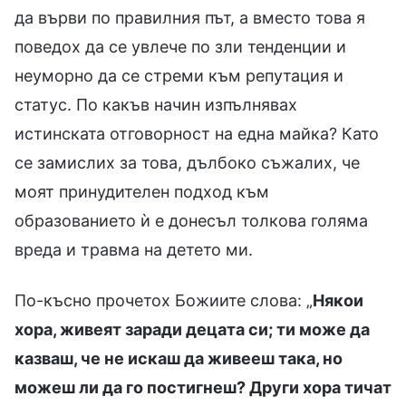
да върви по правилния път, а вместо това я
поведох да се увлече по зли тенденции и
неуморно да се стреми към репутация и
статус. По какъв начин изпълнявах
истинската отговорност на една майка? Като
се замислих за това, дълбоко съжалих, че
моят принудителен подход към
образованието ѝ е донесъл толкова голяма
вреда и травма на детето ми.
По-късно прочетох Божиите слова: „
Някои
хора, живеят заради децата си; ти може да
казваш, че не искаш да живееш така, но
можеш ли да го постигнеш? Други хора тичат