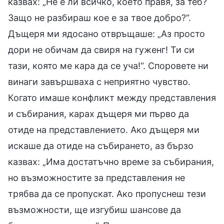
казвах: „Не е ли всичко, което правя, за теб?
Защо не разбираш кое е за твое добро?“.
Дъщеря ми ядосано отвръщаше: „Аз просто
дори не обичам да свиря на гуженг! Ти си
тази, която ме кара да се уча!“. Споровете ни
винаги завършваха с неприятно чувство.
Когато имаше конфликт между представления
и събирания, карах дъщеря ми първо да
отиде на представлението. Ако дъщеря ми
искаше да отиде на събирането, аз бързо
казвах: „Има достатъчно време за събирания,
но възможностите за представления не
трябва да се пропускат. Ако пропуснеш тези
възможности, ще изгубиш шансове да