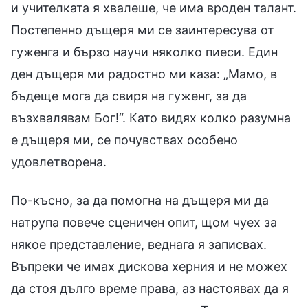
и учителката я хвалеше, че има вроден талант.
Постепенно дъщеря ми се заинтересува от
гуженга и бързо научи няколко пиеси. Един
ден дъщеря ми радостно ми каза: „Мамо, в
бъдеще мога да свиря на гуженг, за да
възхвалявам Бог!“. Като видях колко разумна
е дъщеря ми, се почувствах особено
удовлетворена.
По-късно, за да помогна на дъщеря ми да
натрупа повече сценичен опит, щом чуех за
някое представление, веднага я записвах.
Въпреки че имах дискова херния и не можех
да стоя дълго време права, аз настоявах да я