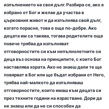
изпълнението на своя дълг. Разбира се, ако е
избрано от Бог и желае да участва в
църковния живот и да изпълнява свой дълг,
когато порасне, това е още по-добре. Ако
децата им са такива, тогава родителите още
повече трябва да изпълняват
отговорностите си към непълнолетните си
деца въз основа на принципите, с които Бог
наставлява хората. Ако не знаеш дали те ще
повярват в Бог или ще бъдат избрани от Него,
трябва най-малкото да изпълняваш
отговорностите, които имаш към децата си
през техните години на израстване. Дори да
не знаеш или да не си способен да