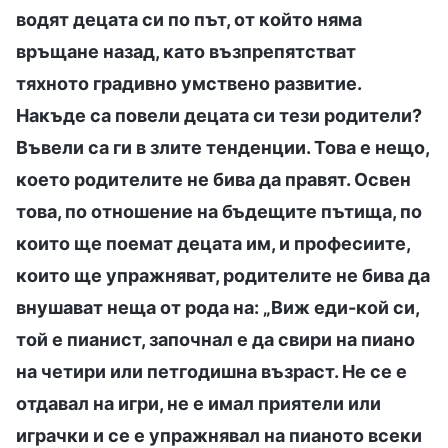
водят децата си по път, от който няма
връщане назад, като възпрепятстват
тяхното градивно умствено развитие.
Накъде са повели децата си тези родители?
Въвели са ги в злите тенденции. Това е нещо,
което родителите не бива да правят. Освен
това, по отношение на бъдещите пътища, по
които ще поемат децата им, и професиите,
които ще упражняват, родителите не бива да
внушават неща от рода на: „Виж еди-кой си,
той е пианист, започнал е да свири на пиано
на четири или петгодишна възраст. Не се е
отдавал на игри, не е имал приятели или
играчки и се е упражнявал на пианото всеки