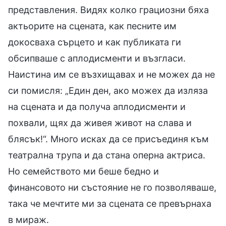
представления. Видях колко грациозни бяха
актьорите на сцената, как песните им
докосваха сърцето и как публиката ги
обсипваше с аплодисменти и възгласи.
Наистина им се възхищавах и не можех да не
си помисля: „Един ден, ако можех да изляза
на сцената и да получа аплодисменти и
похвали, щях да живея живот на слава и
блясък!“. Много исках да се присъединя към
театрална трупа и да стана оперна актриса.
Но семейството ми беше бедно и
финансовото ни състояние не го позволяваше,
така че мечтите ми за сцената се превърнаха
в мираж.