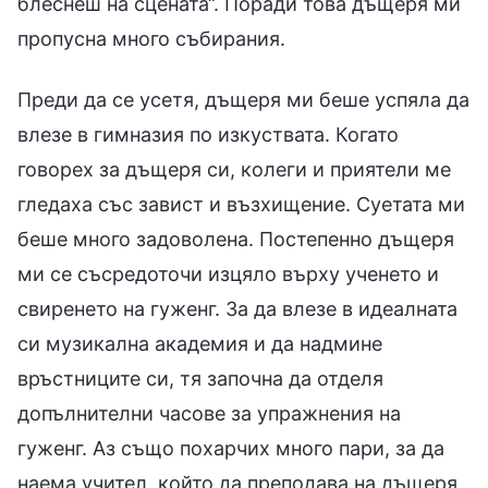
блеснеш на сцената“. Поради това дъщеря ми
пропусна много събирания.
Преди да се усетя, дъщеря ми беше успяла да
влезе в гимназия по изкуствата. Когато
говорех за дъщеря си, колеги и приятели ме
гледаха със завист и възхищение. Суетата ми
беше много задоволена. Постепенно дъщеря
ми се съсредоточи изцяло върху ученето и
свиренето на гуженг. За да влезе в идеалната
си музикална академия и да надмине
връстниците си, тя започна да отделя
допълнителни часове за упражнения на
гуженг. Аз също похарчих много пари, за да
наема учител, който да преподава на дъщеря