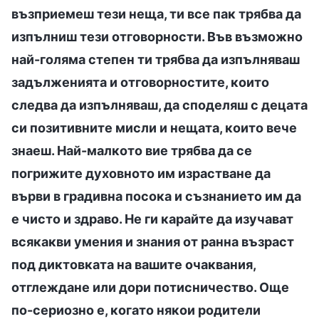
възприемеш тези неща, ти все пак трябва да
изпълниш тези отговорности. Във възможно
най-голяма степен ти трябва да изпълняваш
задълженията и отговорностите, които
следва да изпълняваш, да споделяш с децата
си позитивните мисли и нещата, които вече
знаеш. Най-малкото вие трябва да се
погрижите духовното им израстване да
върви в градивна посока и съзнанието им да
е чисто и здраво. Не ги карайте да изучават
всякакви умения и знания от ранна възраст
под диктовката на вашите очаквания,
отглеждане или дори потисничество. Още
по-сериозно е, когато някои родители