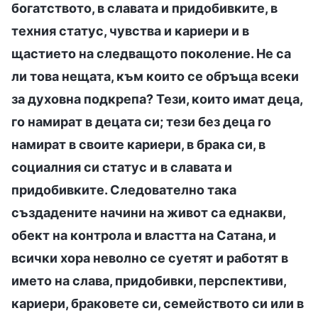
богатството, в славата и придобивките, в
техния статус, чувства и кариери и в
щастието на следващото поколение. Не са
ли това нещата, към които се обръща всеки
за духовна подкрепа? Тези, които имат деца,
го намират в децата си; тези без деца го
намират в своите кариери, в брака си, в
социалния си статус и в славата и
придобивките. Следователно така
създадените начини на живот са еднакви,
обект на контрола и властта на Сатана, и
всички хора неволно се суетят и работят в
името на слава, придобивки, перспективи,
кариери, браковете си, семейството си или в