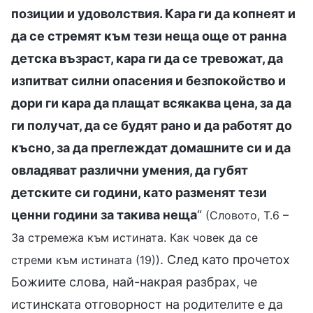
позиции и удоволствия. Кара ги да копнеят и
да се стремят към тези неща още от ранна
детска възраст, кара ги да се тревожат, да
изпитват силни опасения и безпокойство и
дори ги кара да плащат всякаква цена, за да
ги получат, да се будят рано и да работят до
късно, за да преглеждат домашните си и да
овладяват различни умения, да губят
детските си години, като разменят тези
ценни години за такива неща
“
(Словото, Т.6 –
За стремежа към истината. Как човек да се
. След като прочетох
стреми към истината (19))
Божиите слова, най-накрая разбрах, че
истинската отговорност на родителите е да