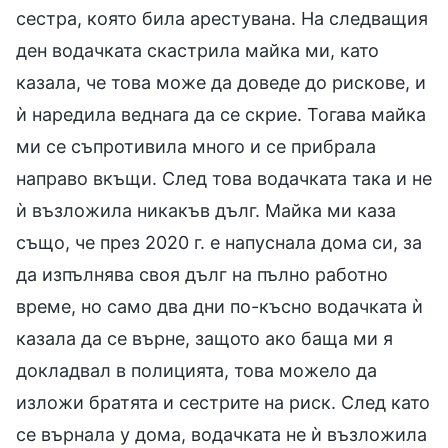
сестра, която била арестувана. На следващия
ден водачката скастрила майка ми, като
казала, че това може да доведе до рискове, и
ѝ наредила веднага да се скрие. Тогава майка
ми се съпротивила много и се прибрала
направо вкъщи. След това водачката така и не
ѝ възложила никакъв дълг. Майка ми каза
също, че през 2020 г. е напуснала дома си, за
да изпълнява своя дълг на пълно работно
време, но само два дни по-късно водачката ѝ
казала да се върне, защото ако баща ми я
докладвал в полицията, това можело да
изложи братята и сестрите на риск. След като
се върнала у дома, водачката не ѝ възложила