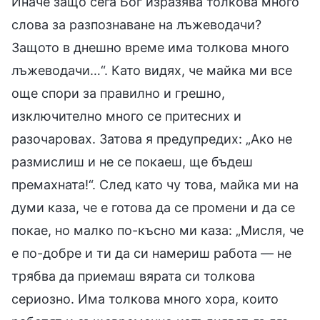
Иначе защо сега Бог изразява толкова много
слова за разпознаване на лъжеводачи?
Защото в днешно време има толкова много
лъжеводачи…“. Като видях, че майка ми все
още спори за правилно и грешно,
изключително много се притесних и
разочаровах. Затова я предупредих: „Ако не
размислиш и не се покаеш, ще бъдеш
премахната!“. След като чу това, майка ми на
думи каза, че е готова да се промени и да се
покае, но малко по-късно ми каза: „Мисля, че
е по-добре и ти да си намериш работа — не
трябва да приемаш вярата си толкова
сериозно. Има толкова много хора, които