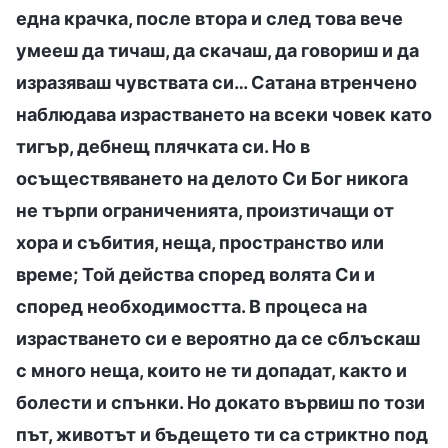
една крачка, после втора и след това вече
умееш да тичаш, да скачаш, да говориш и да
изразяваш чувствата си… Сатана втренчено
наблюдава израстването на всеки човек като
тигър, дебнещ плячката си. Но в
осъществяването на делото Си Бог никога
не търпи ограниченията, произтичащи от
хора и събития, неща, пространство или
време; Той действа според волята Си и
според необходимостта. В процеса на
израстването си е вероятно да се сблъскаш
с много неща, които не ти допадат, както и
болести и спънки. Но докато вървиш по този
път, животът и бъдещето ти са стриктно под