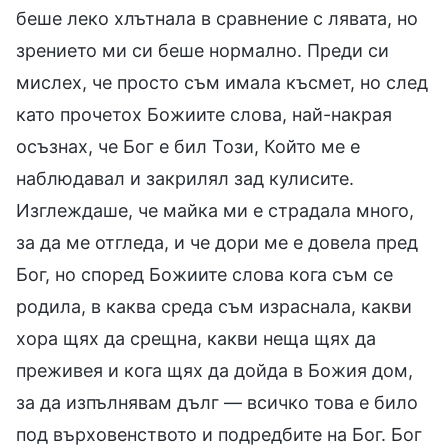
беше леко хлътнала в сравнение с лявата, но
зрението ми си беше нормално. Преди си
мислех, че просто съм имала късмет, но след
като прочетох Божиите слова, най-накрая
осъзнах, че Бог е бил Този, Който ме е
наблюдавал и закрилял зад кулисите.
Изглеждаше, че майка ми е страдала много,
за да ме отгледа, и че дори ме е довела пред
Бог, но според Божиите слова кога съм се
родила, в каква среда съм израснала, какви
хора щях да срещна, какви неща щях да
преживея и кога щях да дойда в Божия дом,
за да изпълнявам дълг — всичко това е било
под върховенството и подредбите на Бог. Бог