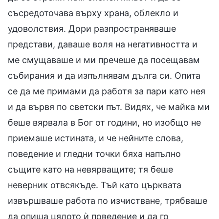
съсредоточава върху храна, облекло и
удоволствия. Дори разпространяваше
представи, даваше воля на негативността и
ме смущаваше и ми пречеше да посещавам
събирания и да изпълнявам дълга си. Опита
се да ме примами да работя за пари като нея
и да вървя по светски път. Видях, че майка ми
беше вярвала в Бог от години, но изобщо не
приемаше истината, и че нейните слова,
поведение и гледни точки бяха напълно
същите като на невярващите; тя беше
неверник отвсякъде. Тъй като църквата
извършваше работа по изчистване, трябваше
да опиша цялото ѝ поведение и да го