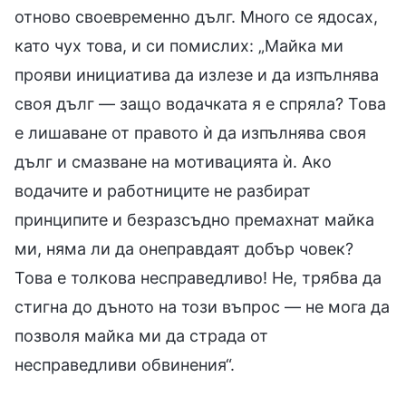
отново своевременно дълг. Много се ядосах,
като чух това, и си помислих: „Майка ми
прояви инициатива да излезе и да изпълнява
своя дълг — защо водачката я е спряла? Това
е лишаване от правото ѝ да изпълнява своя
дълг и смазване на мотивацията ѝ. Ако
водачите и работниците не разбират
принципите и безразсъдно премахнат майка
ми, няма ли да онеправдаят добър човек?
Това е толкова несправедливо! Не, трябва да
стигна до дъното на този въпрос — не мога да
позволя майка ми да страда от
несправедливи обвинения“.