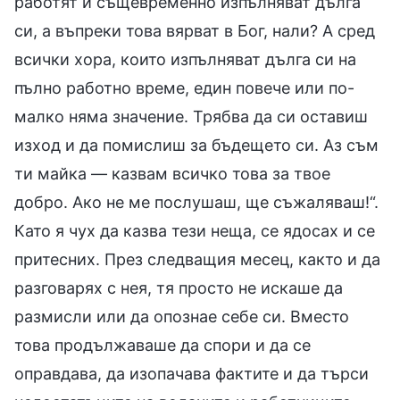
работят и същевременно изпълняват дълга
си, а въпреки това вярват в Бог, нали? А сред
всички хора, които изпълняват дълга си на
пълно работно време, един повече или по-
малко няма значение. Трябва да си оставиш
изход и да помислиш за бъдещето си. Аз съм
ти майка — казвам всичко това за твое
добро. Ако не ме послушаш, ще съжаляваш!“.
Като я чух да казва тези неща, се ядосах и се
притесних. През следващия месец, както и да
разговарях с нея, тя просто не искаше да
размисли или да опознае себе си. Вместо
това продължаваше да спори и да се
оправдава, да изопачава фактите и да търси