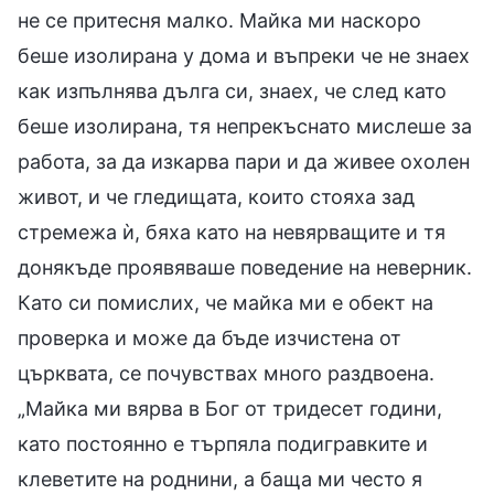
не се притесня малко. Майка ми наскоро
беше изолирана у дома и въпреки че не знаех
как изпълнява дълга си, знаех, че след като
беше изолирана, тя непрекъснато мислеше за
работа, за да изкарва пари и да живее охолен
живот, и че гледищата, които стояха зад
стремежа ѝ, бяха като на невярващите и тя
донякъде проявяваше поведение на неверник.
Като си помислих, че майка ми е обект на
проверка и може да бъде изчистена от
църквата, се почувствах много раздвоена.
„Майка ми вярва в Бог от тридесет години,
като постоянно е търпяла подигравките и
клеветите на роднини, а баща ми често я