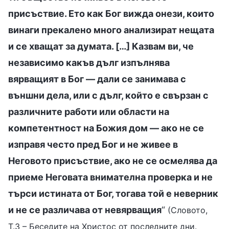
присъствие. Ето как Бог вижда онези, които
винаги прекалено много анализират нещата
и се хващат за думата. […] Казвам ви, че
независимо какъв дълг изпълнява
вярващият в Бог — дали се занимава с
външни дела, или с дълг, който е свързан с
различните работи или области на
компетентност на Божия дом — ако не се
изправя често пред Бог и не живее в
Неговото присъствие, ако не се осмелява да
приеме Неговата внимателна проверка и не
търси истината от Бог, тогава той е неверник
и не се различава от невярващия
“
(Словото,
Т.3 – Беседите на Христос от последните дни.