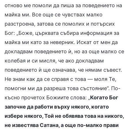
отново ме помоли да пиша за поведението на
майка ми. Все още се чувствах малко
разстроена, затова се помолих и потърсих
Бог: „Боже, църквата събира информация за
майка ми като за неверник. Искат от мен да
докладвам поведението ѝ, но аз още малко се
колебая и си мисля, че ако докладвам
поведението ѝ ще означава, че нямам съвест.
Не знам как да се справя с това — моля Те,
помогни ми да разреша това състояние“. По-
късно прочетох Божиите слова: „
Когато Бог
започне да работи върху някого, когато
избере някого, Той не обявява това на никого,
не известява Сатана, а още по-малко прави