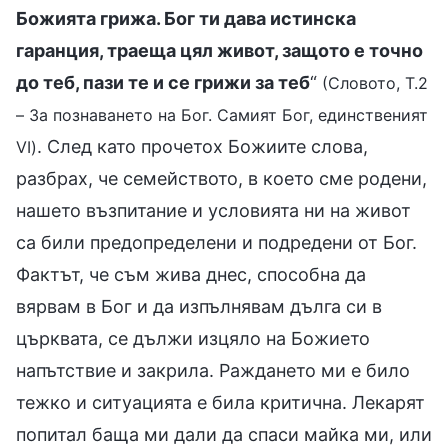
Божията грижа. Бог ти дава истинска
гаранция, траеща цял живот, защото е точно
до теб, пази те и се грижи за теб
“
(Словото, Т.2
– За познаването на Бог. Самият Бог, единственият
. След като прочетох Божиите слова,
VI)
разбрах, че семейството, в което сме родени,
нашето възпитание и условията ни на живот
са били предопределени и подредени от Бог.
Фактът, че съм жива днес, способна да
вярвам в Бог и да изпълнявам дълга си в
църквата, се дължи изцяло на Божието
напътствие и закрила. Раждането ми е било
тежко и ситуацията е била критична. Лекарят
попитал баща ми дали да спаси майка ми, или