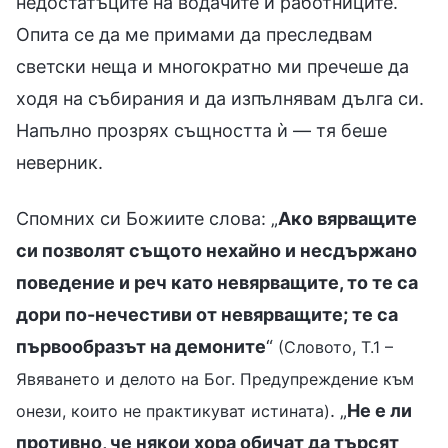
недостатъците на водачите и работниците.
Опита се да ме примами да преследвам
светски неща и многократно ми пречеше да
ходя на събирания и да изпълнявам дълга си.
Напълно прозрях същността ѝ — тя беше
неверник.
Спомних си Божиите слова: „
Ако вярващите
си позволят същото нехайно и несдържано
поведение и реч като невярващите, то те са
дори по-нечестиви от невярващите; те са
първообразът на демоните
“
(Словото, Т.1 –
Явяването и делото на Бог. Предупреждение към
. „
Не е ли
онези, които не практикуват истината)
противно, че някои хора обичат да търсят