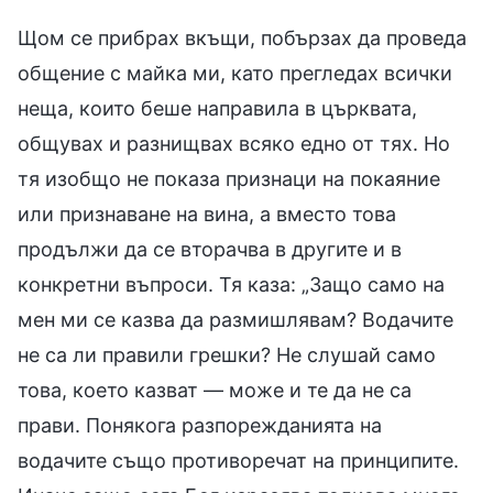
Щом се прибрах вкъщи, побързах да проведа
общение с майка ми, като прегледах всички
неща, които беше направила в църквата,
общувах и разнищвах всяко едно от тях. Но
тя изобщо не показа признаци на покаяние
или признаване на вина, а вместо това
продължи да се вторачва в другите и в
конкретни въпроси. Тя каза: „Защо само на
мен ми се казва да размишлявам? Водачите
не са ли правили грешки? Не слушай само
това, което казват — може и те да не са
прави. Понякога разпорежданията на
водачите също противоречат на принципите.