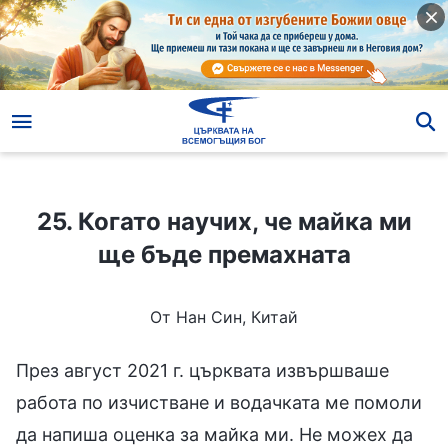
25. Когато научих, че майка ми ще бъде премахната
25. Когато научих, че майка ми
ще бъде премахната
От Нан Син, Китай
През август 2021 г. църквата извършваше
работа по изчистване и водачката ме помоли
да напиша оценка за майка ми. Не можех да