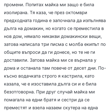
промени. Попитах майка ми защо е била
изолирана. Тя каза, че през октомври
предходната година е започнала да изпълнява
дълга на домакин, но когато се преместила в
нов дом, нямало никакви домакински вещи,
затова написала три писма с молба екипът по
общите въпроси да ги донесе, но те не ги
доставили. Затова майка ми се върнала у
дома и останала там повече от десет дни. По-
късно водачката строго я кастрила, като
казала, че е изоставила дълга си и е била
безотговорна. При друг случай майка ми
помагала на едни братя и сестри да се
преместят и взела назаем скутера на една