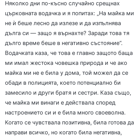
Няколко дни по-късно случайно срещнах
църковната водачка и я попитах: „На майка ми
не ѝ беше лесно да излезе и да изпълнява
дълга си — защо я върнахте? Заради това тя
дълго време беше в негативно състояние“.
Водачката каза, че това е главно защото баща
ми имал жестока човешка природа и че ако
майка ми не е била у дома, той можел да се
обади в полицията, което потенциално би
замесило и други братя и сестри. Каза също,
че майка ми винаги е действала според
настроението си и е била много своеволна.
Когато се чувствала позитивна, била готова да
направи всичко, но когато била негативна,