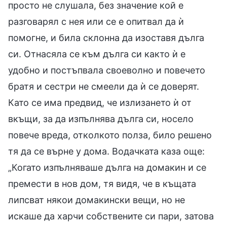
просто не слушала, без значение кой е
разговарял с нея или се е опитвал да ѝ
помогне, и била склонна да изоставя дълга
си. Отнасяла се към дълга си както ѝ е
удобно и постъпвала своеволно и повечето
братя и сестри не смеели да ѝ се доверят.
Като се има предвид, че излизането ѝ от
вкъщи, за да изпълнява дълга си, носело
повече вреда, отколкото полза, било решено
тя да се върне у дома. Водачката каза още:
„Когато изпълняваше дълга на домакин и се
премести в нов дом, тя видя, че в къщата
липсват някои домакински вещи, но не
искаше да харчи собствените си пари, затова