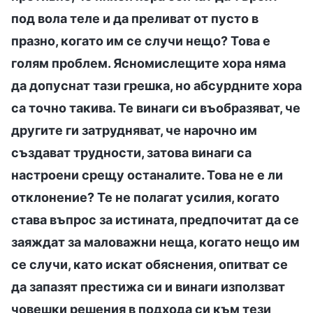
под вола теле и да преливат от пусто в
празно, когато им се случи нещо? Това е
голям проблем. Ясномислещите хора няма
да допуснат тази грешка, но абсурдните хора
са точно такива. Те винаги си въобразяват, че
другите ги затрудняват, че нарочно им
създават трудности, затова винаги са
настроени срещу останалите. Това не е ли
отклонение? Те не полагат усилия, когато
става въпрос за истината, предпочитат да се
заяждат за маловажни неща, когато нещо им
се случи, като искат обяснения, опитват се
да запазят престижа си и винаги използват
човешки решения в подхода си към тези