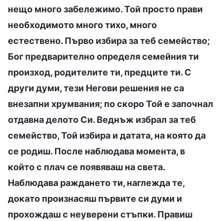
нещо много забележимо. Той просто прави
необходимото много тихо, много
естествено. Първо избира за теб семейство;
Бог предварително определя семейния ти
произход, родителите ти, предците ти. С
други думи, тези Негови решения не са
внезапни хрумвания; по скоро Той е започнал
отдавна делото Си. Веднъж избрал за теб
семейство, Той избира и датата, на която да
се родиш. После наблюдава момента, в
който с плач се появяваш на света.
Наблюдава раждането ти, наглежда те,
докато произнасяш първите си думи и
прохождаш с неуверени стъпки. Правиш