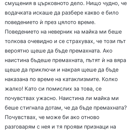
смущения в църковното дело. Нищо чудно, че
водачката искаше да разбере какво е било
поведението ѝ през цялото време.
Поведението на неверник на майка ми беше
толкова очевидно и се страхувах, че този път
вероятно щеше да бъде премахната. Ако
наистина бъдеше премахната, пътят ѝ на вяра
щеше да приключи и накрая щеше да бъде
наказана по време на катаклизмите. Колко
жалко! Като си помислих за това, се
почувствах ужасно. Наистина ли майка ми
беше стигнала дотам, че да бъде премахната?
Почувствах, че може би ако отново
разговарям с нея и тя прояви признаци на