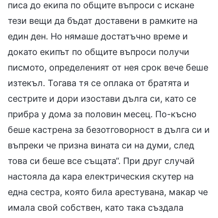
писа до екипа по общите въпроси с искане
тези вещи да бъдат доставени в рамките на
един ден. Но нямаше достатъчно време и
докато екипът по общите въпроси получи
писмото, определеният от нея срок вече беше
изтекъл. Тогава тя се оплака от братята и
сестрите и дори изостави дълга си, като се
прибра у дома за половин месец. По-късно
беше кастрена за безотговорност в дълга си и
въпреки че призна вината си на думи, след
това си беше все същата“. При друг случай
настояла да кара електрическия скутер на
една сестра, която била арестувана, макар че
имала свой собствен, като така създала