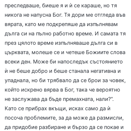
преследваше, биеше я и ѝ се караше, но тя
никога не напусна Бог. Тя дори ме отгледа във
вярата, като ме подкрепяше да изпълнявам
дълга си на пълно работно време. И самата тя
през цялото време изпълняваше дълга си в
църквата, молеше се и четеше Божиите слова
всеки ден. Може би напоследък състоянието
ѝ не беше добро и беше станала негативна и
упаднала, но би трябвало да се брои за човек,
който искрено вярва в Бог, така че вероятно
не заслужава да бъде премахната, нали?“.
Като се прибрах вкъщи, исках само да ѝ
посоча проблемите, за да може да размисли,
да придобие разбиране и бързо да се покае и