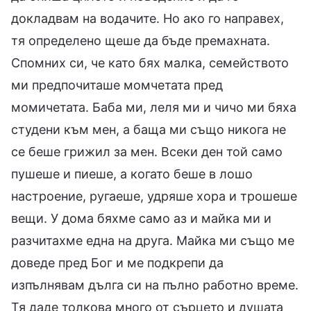
докладвам на водачите. Но ако го направех,
тя определено щеше да бъде премахната.
Спомних си, че като бях малка, семейството
ми предпочиташе момчетата пред
момичетата. Баба ми, леля ми и чичо ми бяха
студени към мен, а баща ми също никога не
се беше грижил за мен. Всеки ден той само
пушеше и пиеше, а когато беше в лошо
настроение, ругаеше, удряше хора и трошеше
вещи. У дома бяхме само аз и майка ми и
разчитахме една на друга. Майка ми също ме
доведе пред Бог и ме подкрепи да
изпълнявам дълга си на пълно работно време.
Тя даде толкова много от сърцето и душата