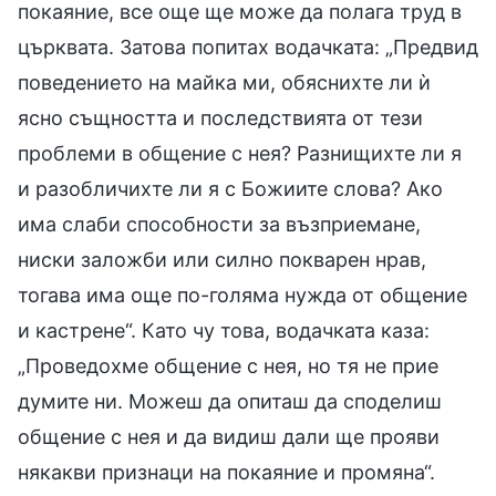
покаяние, все още ще може да полага труд в
църквата. Затова попитах водачката: „Предвид
поведението на майка ми, обяснихте ли ѝ
ясно същността и последствията от тези
проблеми в общение с нея? Разнищихте ли я
и разобличихте ли я с Божиите слова? Ако
има слаби способности за възприемане,
ниски заложби или силно покварен нрав,
тогава има още по-голяма нужда от общение
и кастрене“. Като чу това, водачката каза:
„Проведохме общение с нея, но тя не прие
думите ни. Можеш да опиташ да споделиш
общение с нея и да видиш дали ще прояви
някакви признаци на покаяние и промяна“.