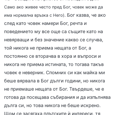
Само ако живее често пред Бог, човек може да
. Бог казва, че ако
има нормална връзка с Него)
след като човек намери Бог, речта и
поведението му все още са същите като на
невярващи и без значение какво се случва,
той никога не приема нещата от Бог, а
постоянно се вторачва в хора и въпроси и
никога не приема истината, то тогава такъв
човек е неверник. Спомних си как майка ми
беше вярвала в Бог дълги години, но никога
не приемаше нещата от Бог. Твърдеше, че е
готова да посещава събирания и да изпълнява
дълга си, но това никога не беше искрено.
Щом се засягаха плътските ѝ интереси, тя