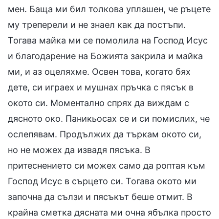
мен. Баща ми бил толкова уплашен, че ръцете
му треперели и не знаел как да постъпи.
Тогава майка ми се помолила на Господ Исус
и благодарение на Божията закрила и майка
ми, и аз оцеляхме. Освен това, когато бях
дете, си играех и мушнах пръчка с пясък в
окото си. Моментално спрях да виждам с
дясното око. Паникьосах се и си помислих, че
ослепявам. Продължих да търкам окото си,
но не можех да извадя пясъка. В
притеснението си можех само да роптая към
Господ Исус в сърцето си. Тогава окото ми
започна да сълзи и пясъкът беше отмит. В
крайна сметка дясната ми очна ябълка просто