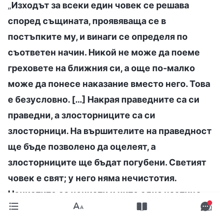
„
Изходът за всеки един човек се решава
според същината, проявяваща се в
постъпките му, и винаги се определя по
съответен начин. Никой не може да поеме
греховете на ближния си, а още по-малко
може да понесе наказание вместо него. Това
е безусловно. […] Накрая праведните са си
праведни, а злосторниците са си
злосторници. На вършителите на праведност
ще бъде позволено да оцелеят, а
злосторниците ще бъдат погубени. Светият
човек е свят; у него няма нечистотия.
Нечистите са нечисти и нито една частица
от тях не е свята. Обречени на унищожение