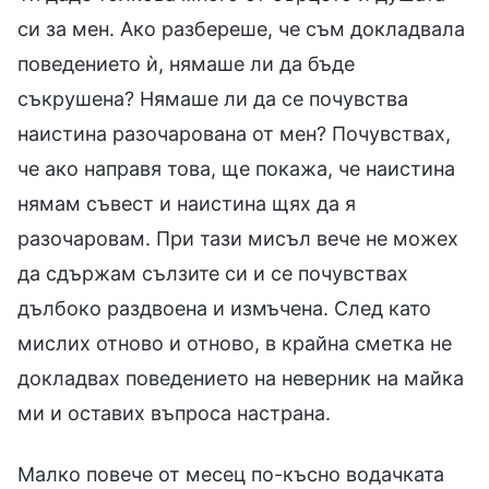
си за мен. Ако разбереше, че съм докладвала
поведението ѝ, нямаше ли да бъде
съкрушена? Нямаше ли да се почувства
наистина разочарована от мен? Почувствах,
че ако направя това, ще покажа, че наистина
нямам съвест и наистина щях да я
разочаровам. При тази мисъл вече не можех
да сдържам сълзите си и се почувствах
дълбоко раздвоена и измъчена. След като
мислих отново и отново, в крайна сметка не
докладвах поведението на неверник на майка
ми и оставих въпроса настрана.
Малко повече от месец по-късно водачката