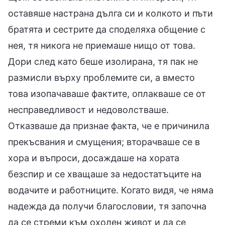
оставяше настрана дълга си и колкото и пъти
братята и сестрите да споделяха общение с
нея, тя никога не приемаше нищо от това.
Дори след като беше изолирана, тя пак не
размисли върху проблемите си, а вместо
това изопачаваше фактите, оплакваше се от
несправедливост и недоволстваше.
Отказваше да признае факта, че е причинила
прекъсвания и смущения; вторачваше се в
хора и въпроси, досаждаше на хората
безспир и се хващаше за недостатъците на
водачите и работниците. Когато видя, че няма
надежда да получи благословии, тя започна
да се стреми към охолен живот и да се