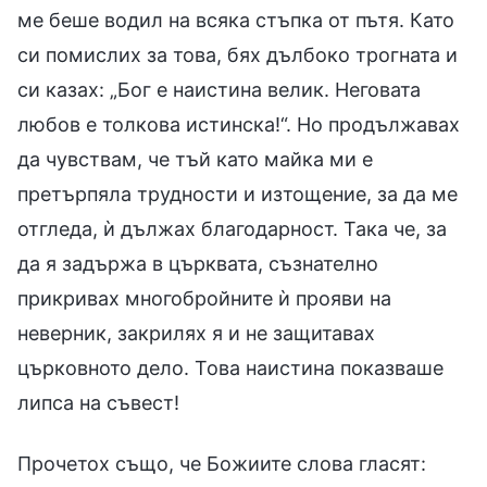
ме беше водил на всяка стъпка от пътя. Като
си помислих за това, бях дълбоко трогната и
си казах: „Бог е наистина велик. Неговата
любов е толкова истинска!“. Но продължавах
да чувствам, че тъй като майка ми е
претърпяла трудности и изтощение, за да ме
отгледа, ѝ дължах благодарност. Така че, за
да я задържа в църквата, съзнателно
прикривах многобройните ѝ прояви на
неверник, закрилях я и не защитавах
църковното дело. Това наистина показваше
липса на съвест!
Прочетох също, че Божиите слова гласят: