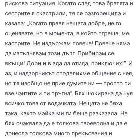
рискова ситуация. Когато след това братята и
сестрите я скастрили, тя се разгорещила и
казала: „Когато правя нещата добре, не го
оценявате, но в момента, в който сгреша, ме
кастрите. Не издържам повече! Повече няма
да изпълнявам този дълг. Прибирам се
вкъщи! Дори и в ада да отида, приключих!“. И
аз, и надзорникът споделихме общение с нея,
но тя изобщо не прие думите ни — просто си
взе чантите и си тръгна“. Бях шокирана да чуя
всичко това от водачката. Нещата не бяха
така, както майка ми ги беше разказала. Не
бях очаквала да е толкова своеволна и да е
донесла толкова много прекъсвания и