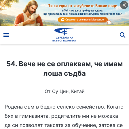
54. Вече не се оплаквам, че имам лоша съдба
54. Вече не се оплаквам, че имам
лоша съдба
От Су Цин, Китай
Родена съм в бедно селско семейство. Когато
бях в гимназията, родителите ми не можеха
да си позволят таксата за обучение, затова се