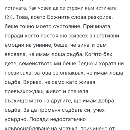
истината. Как човек да се стреми към истината
. Това, което Божиите слова разкриха,
(2))
беше точно моето състояние. Причината,
поради която постоянно живеех в негативни
емоции на униние, беше, че винаги съм
вярвала, че имам лоша съдба. Когато бях
дете, семейството ми беше бедно и хората ни
презираха, затова се оплаквах, че имам лоша
съдба. Вярвах, че само като живея
превъзхождащ живот и спечеля
възхищението на другите, ще имам добра
съдба. За да променя съдбата си, учех
усърдно. Поради недостатъчно
кръвоснабдяване на мозъка, причинено от