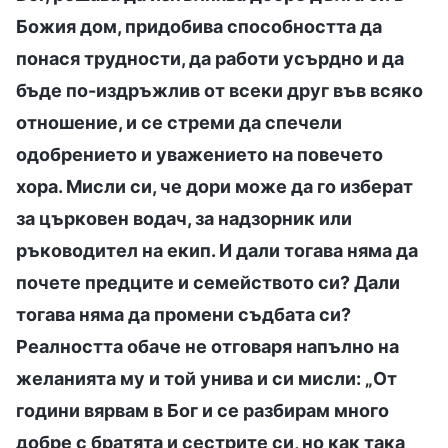
Божия дом, придобива способността да
понася трудности, да работи усърдно и да
бъде по-издръжлив от всеки друг във всяко
отношение, и се стреми да спечели
одобрението и уважението на повечето
хора. Мисли си, че дори може да го изберат
за църковен водач, за надзорник или
ръководител на екип. И дали тогава няма да
почете предците и семейството си? Дали
тогава няма да промени съдбата си?
Реалността обаче не отговаря напълно на
желанията му и той унива и си мисли: „От
години вярвам в Бог и се разбирам много
добре с братята и сестрите си, но как така