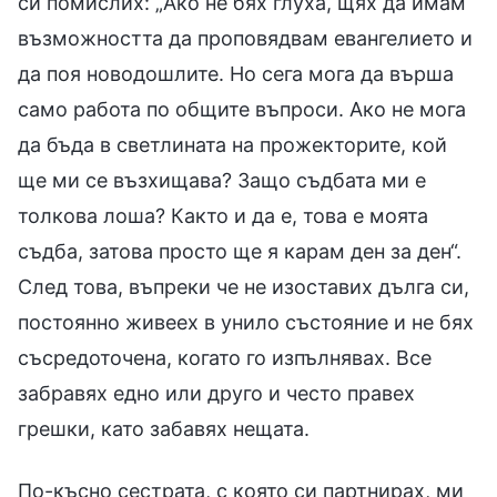
си помислих: „Ако не бях глуха, щях да имам
възможността да проповядвам евангелието и
да поя новодошлите. Но сега мога да върша
само работа по общите въпроси. Ако не мога
да бъда в светлината на прожекторите, кой
ще ми се възхищава? Защо съдбата ми е
толкова лоша? Както и да е, това е моята
съдба, затова просто ще я карам ден за ден“.
След това, въпреки че не изоставих дълга си,
постоянно живеех в унило състояние и не бях
съсредоточена, когато го изпълнявах. Все
забравях едно или друго и често правех
грешки, като забавях нещата.
По-късно сестрата, с която си партнирах, ми