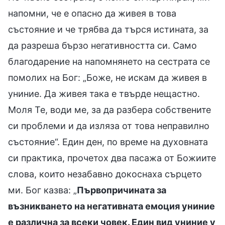
напомни, че е опасно да живея в това
състояние и че трябва да търся истината, за
да разреша бързо негативността си. Само
благодарение на напомнянето на сестрата се
помолих на Бог: „Боже, не искам да живея в
униние. Да живея така е твърде нещастно.
Моля Те, води ме, за да разбера собствените
си проблеми и да изляза от това неправилно
състояние“. Един ден, по време на духовната
си практика, прочетох два пасажа от Божиите
слова, които незабавно докоснаха сърцето
ми. Бог казва: „
Първопричината за
възникването на негативната емоция униние
е различна за всеки човек. Един вид униние у