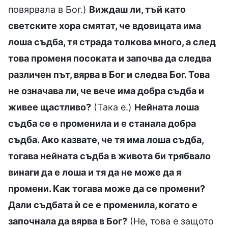
повярвала в Бог.)
Виждаш ли, тъй като
светските хора смятат, че вдовицата има
лоша съдба, тя страда толкова много, а след
това променя посоката и започва да следва
различен път, вярва в Бог и следва Бог. Това
не означава ли, че вече има добра съдба и
живее щастливо?
(Така е.)
Нейната лоша
съдба се е променила и е станала добра
съдба. Ако казвате, че тя има лоша съдба,
тогава нейната съдба в живота би трябвало
винаги да е лоша и тя да не може да я
промени. Как тогава може да се промени?
Дали съдбата ѝ се е променила, когато е
започнала да вярва в Бог?
(Не, това е защото