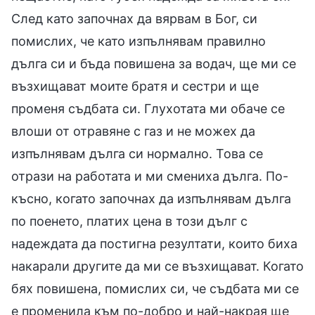
След като започнах да вярвам в Бог, си
помислих, че като изпълнявам правилно
дълга си и бъда повишена за водач, ще ми се
възхищават моите братя и сестри и ще
променя съдбата си. Глухотата ми обаче се
влоши от отравяне с газ и не можех да
изпълнявам дълга си нормално. Това се
отрази на работата и ми смениха дълга. По-
късно, когато започнах да изпълнявам дълга
по поенето, платих цена в този дълг с
надеждата да постигна резултати, които биха
накарали другите да ми се възхищават. Когато
бях повишена, помислих си, че съдбата ми се
е променила към по-добро и най-накрая ще