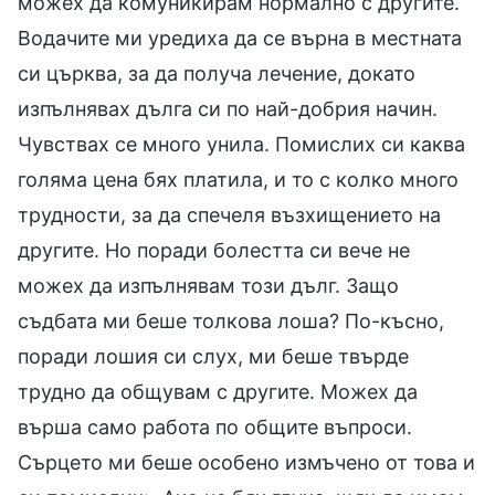
можех да комуникирам нормално с другите.
Водачите ми уредиха да се върна в местната
си църква, за да получа лечение, докато
изпълнявах дълга си по най-добрия начин.
Чувствах се много унила. Помислих си каква
голяма цена бях платила, и то с колко много
трудности, за да спечеля възхищението на
другите. Но поради болестта си вече не
можех да изпълнявам този дълг. Защо
съдбата ми беше толкова лоша? По-късно,
поради лошия си слух, ми беше твърде
трудно да общувам с другите. Можех да
върша само работа по общите въпроси.
Сърцето ми беше особено измъчено от това и