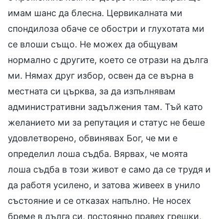
имам шанс да блесна. Цервикалната ми
спондилоза обаче се обостри и глухотата ми
се влоши също. Не можех да общувам
нормално с другите, което се отрази на дълга
ми. Нямах друг избор, освен да се върна в
местната си църква, за да изпълнявам
административни задължения там. Тъй като
желанието ми за репутация и статус не беше
удовлетворено, обвинявах Бог, че ми е
определил лоша съдба. Вярвах, че моята
лоша съдба в този живот е само да се трудя и
да работя усилено, и затова живеех в унило
състояние и се отказах напълно. Не носех
бреме в дълга си, постоянно правех грешки,