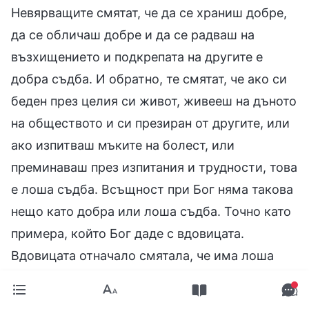
Невярващите смятат, че да се храниш добре,
да се обличаш добре и да се радваш на
възхищението и подкрепата на другите е
добра съдба. И обратно, те смятат, че ако си
беден през целия си живот, живееш на дъното
на обществото и си презиран от другите, или
ако изпитваш мъките на болест, или
преминаваш през изпитания и трудности, това
е лоша съдба. Всъщност при Бог няма такова
нещо като добра или лоша съдба. Точно като
примера, който Бог даде с вдовицата.
Вдовицата отначало смятала, че има лоша
съдба, а после започнала да мисли, че има
добра съдба. Макар средата ѝ на живот да не