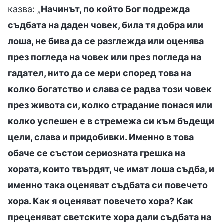
казва: „
Начинът, по който Бог подрежда
съдбата на даден човек, била тя добра или
лоша, не бива да се разглежда или оценява
през погледа на човек или през погледа на
гадател, нито да се мери според това на
колко богатство и слава се радва този човек
през живота си, колко страдание понася или
колко успешен е в стремежа си към бъдещи
цели, слава и придобивки. Именно в това
обаче се състои сериозната грешка на
хората, които твърдят, че имат лоша съдба, и
именно така оценяват съдбата си повечето
хора. Как я оценяват повечето хора? Как
преценяват светските хора дали съдбата на