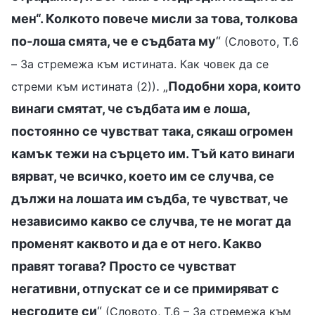
мен“. Колкото повече мисли за това, толкова
по-лоша смята, че е съдбата му
“
(Словото, Т.6
– За стремежа към истината. Как човек да се
. „
Подобни хора, които
стреми към истината (2))
винаги смятат, че съдбата им е лоша,
постоянно се чувстват така, сякаш огромен
камък тежи на сърцето им. Тъй като винаги
вярват, че всичко, което им се случва, се
дължи на лошата им съдба, те чувстват, че
независимо какво се случва, те не могат да
променят каквото и да е от него. Какво
правят тогава? Просто се чувстват
негативни, отпускат се и се примиряват с
несгодите си
“
(Словото, Т.6 – За стремежа към