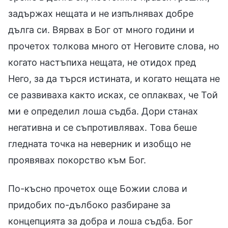
задържах нещата и не изпълнявах добре
дълга си. Вярвах в Бог от много години и
прочетох толкова много от Неговите слова, но
когато настъпиха нещата, не отидох пред
Него, за да търся истината, и когато нещата не
се развиваха както исках, се оплаквах, че Той
ми е определил лоша съдба. Дори станах
негативна и се съпротивлявах. Това беше
гледната точка на неверник и изобщо не
проявявах покорство към Бог.
По-късно прочетох още Божии слова и
придобих по-дълбоко разбиране за
концепцията за добра и лоша съдба. Бог