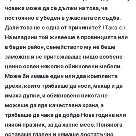
човека може да се дължи на това, че
постоянно е убеден в ужасната си съдба.
Дали това не е една от причините?
(Така е.)
На младини той живееше в провинцията или
в беден район, семейството му не беше
заможно и не притежаваше нищо особено
ценно освен няколко обикновени мебели.
Може би имаше един или два комплекта
дрехи, които трябваше да носи, макар и да
имаха дупки, и обикновено никога не
можеше да яде качествена храна, а
трябваше да чака да дойде Нова година или
някой празник, за да хапне месо. Понякога
оставаше гладен и нямаше достатъчно