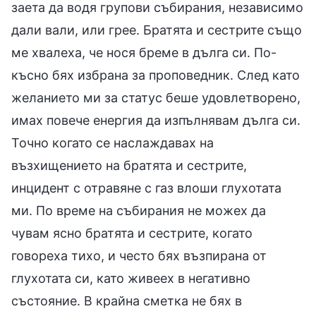
заета да водя групови събирания, независимо
дали вали, или грее. Братята и сестрите също
ме хвалеха, че нося бреме в дълга си. По-
късно бях избрана за проповедник. След като
желанието ми за статус беше удовлетворено,
имах повече енергия да изпълнявам дълга си.
Точно когато се наслаждавах на
възхищението на братята и сестрите,
инцидент с отравяне с газ влоши глухотата
ми. По време на събирания не можех да
чувам ясно братята и сестрите, когато
говореха тихо, и често бях възпирана от
глухотата си, като живеех в негативно
състояние. В крайна сметка не бях в