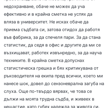
недохранване, обаче не можех да уча
ефективно и в крайна сметка не успях да
вляза в университет. Не исках обаче да
приема съдбата си, затова отидох да работя
във фабрика, за да спечеля пари. За да стана
статистик, да седя в офис и другите да ми се
възхищават, работех извънредно, за да науча
техниките. В крайна сметка допуснах
статистическа грешка и бях критикувана от
ръководителя на екипа пред всички, което ми
нанесе шок, довел до сензоневрална загуба на
слуха. Още по-твърдо вярвах, че това се
дължи на моята трудна съдба, и живеех в
нещастие, като губех надежда за живота си.