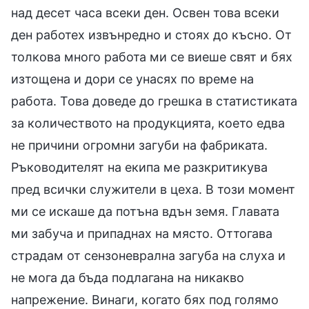
над десет часа всеки ден. Освен това всеки
ден работех извънредно и стоях до късно. От
толкова много работа ми се виеше свят и бях
изтощена и дори се унасях по време на
работа. Това доведе до грешка в статистиката
за количеството на продукцията, което едва
не причини огромни загуби на фабриката.
Ръководителят на екипа ме разкритикува
пред всички служители в цеха. В този момент
ми се искаше да потъна вдън земя. Главата
ми забуча и припаднах на място. Оттогава
страдам от сензоневрална загуба на слуха и
не мога да бъда подлагана на никакво
напрежение. Винаги, когато бях под голямо