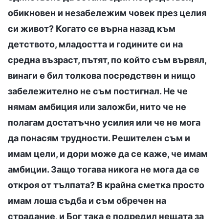
обикновен и незабележим човек през целия
си живот? Когато се върна назад към
детството, младостта и годините си на
средна възраст, пътят, по който съм вървял,
винаги е бил толкова посредствен и нищо
забележително не съм постигнал. Не че
нямам амбиция или заложби, нито че не
полагам достатъчно усилия или че не мога
да понасям трудности. Решителен съм и
имам цели, и дори може да се каже, че имам
амбиции. Защо тогава никога не мога да се
откроя от тълпата? В крайна сметка просто
имам лоша съдба и съм обречен на
страдание, и Бог така е подредил нещата за