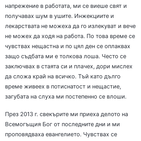
напрежение в работата, ми се виеше свят и
получавах шум в ушите. Инжекциите и
лекарствата не можеха да го излекуват и вече
не можех да ходя на работа. По това време се
чувствах нещастна и по цял ден се оплаквах
защо съдбата ми е толкова лоша. Често се
заключвах в стаята си и плачех, дори мислех
да сложа край на всичко. Тъй като дълго
време живеех в потиснатост и нещастие,
загубата на слуха ми постепенно се влоши.
През 2013 г. свекърите ми приеха делото на
Всемогъщия Бог от последните дни и ми
проповядваха евангелието. Чувствах се