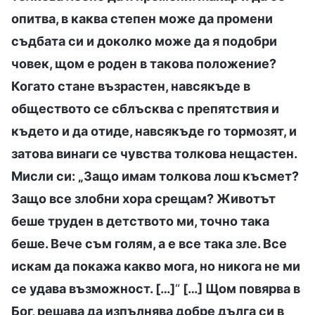
опитва, в каква степен може да промени
съдбата си и доколко може да я подобри
човек, щом е роден в такова положение?
Когато стане възрастен, навсякъде в
обществото се сблъсква с препятствия и
където и да отиде, навсякъде го тормозят, и
затова винаги се чувства толкова нещастен.
Мисли си: „Защо имам толкова лош късмет?
Защо все злобни хора срещам? Животът
беше труден в детството ми, точно така
беше. Вече съм голям, а е все така зле. Все
искам да покажа какво мога, но никога не ми
се удава възможност. […]
“
[…] Щом повярва в
Бог, решава да изпълнява добре дълга си в