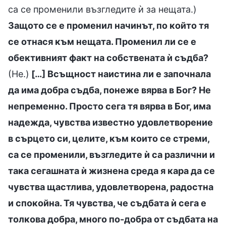
са се променили възгледите ѝ за нещата.)
Защото се е променил начинът, по който тя
се отнася към нещата. Променил ли се е
обективният факт на собствената ѝ съдба?
(Не.)
[…] Всъщност наистина ли е започнала
да има добра съдба, понеже вярва в Бог? Не
непременно. Просто сега тя вярва в Бог, има
надежда, чувства известно удовлетворение
в сърцето си, целите, към които се стреми,
са се променили, възгледите ѝ са различни и
така сегашната ѝ жизнена среда я кара да се
чувства щастлива, удовлетворена, радостна
и спокойна. Тя чувства, че съдбата ѝ сега е
толкова добра, много по-добра от съдбата на