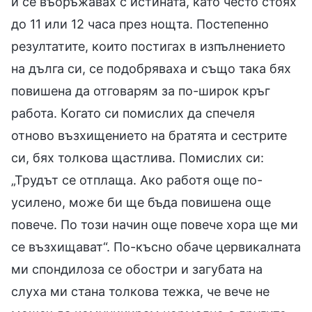
и се въоръжавах с истината, като често стоях
до 11 или 12 часа през нощта. Постепенно
резултатите, които постигах в изпълнението
на дълга си, се подобряваха и също така бях
повишена да отговарям за по-широк кръг
работа. Когато си помислих да спечеля
отново възхищението на братята и сестрите
си, бях толкова щастлива. Помислих си:
„Трудът се отплаща. Ако работя още по-
усилено, може би ще бъда повишена още
повече. По този начин още повече хора ще ми
се възхищават“. По-късно обаче цервикалната
ми спондилоза се обостри и загубата на
слуха ми стана толкова тежка, че вече не