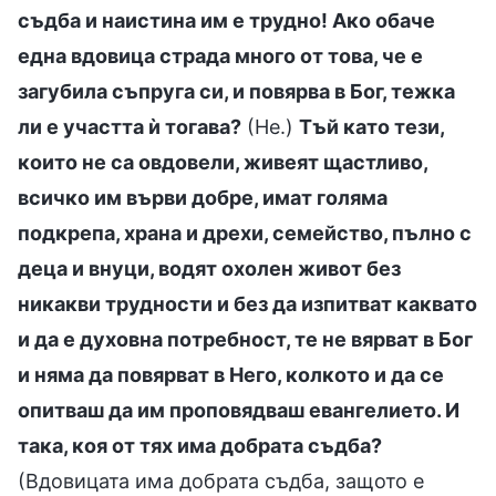
съдба и наистина им е трудно! Ако обаче
една вдовица страда много от това, че е
загубила съпруга си, и повярва в Бог, тежка
ли е участта ѝ тогава?
(Не.)
Тъй като тези,
които не са овдовели, живеят щастливо,
всичко им върви добре, имат голяма
подкрепа, храна и дрехи, семейство, пълно с
деца и внуци, водят охолен живот без
никакви трудности и без да изпитват каквато
и да е духовна потребност, те не вярват в Бог
и няма да повярват в Него, колкото и да се
опитваш да им проповядваш евангелието. И
така, коя от тях има добрата съдба?
(Вдовицата има добрата съдба, защото е