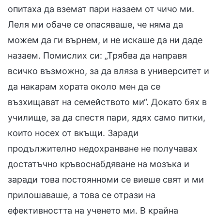
опитаха да вземат пари назаем от чичо ми.
Леля ми обаче се опасяваше, че няма да
можем да ги върнем, и не искаше да ни даде
назаем. Помислих си: „Трябва да направя
всичко възможно, за да вляза в университет и
да накарам хората около мен да се
възхищават на семейството ми“. Докато бях в
училище, за да спестя пари, ядях само питки,
които носех от вкъщи. Заради
продължително недохранване не получавах
достатъчно кръвоснабдяване на мозъка и
заради това постоянноми се виеше свят и ми
прилошаваше, а това се отрази на
ефективността на ученето ми. В крайна