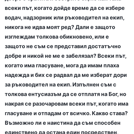
всеки път, когато дойде време да се избере
водач, надзорник или ръководител на екип,
никога не идва моят ред? Дали е защото
изглеждам толкова обикновено, или е
защото не съм се представил достатъчно
добре и никой не ме е забелязал? Всеки път,
когато има гласуване, мога да имам плаха
надежда и бих се радвал да ме изберат дори
за ръководител на екип. Изпълнен съм с
толкова ентусиазъм да се отплатя на Бог, но
накрая се разочаровам всеки път, когато има
гласуване и отпадам от всичко. Какво става?
Възможно ли е наистина да съм способен
единствено да остана един посредствен,