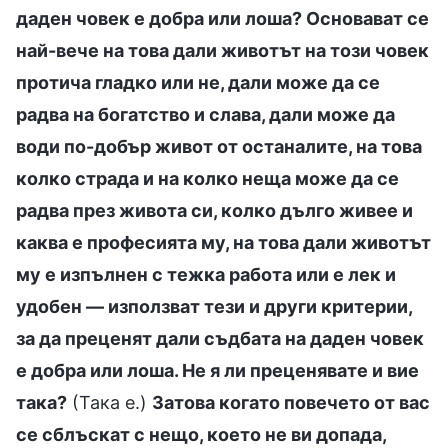
даден човек е добра или лоша? Основават се
най-вече на това дали животът на този човек
протича гладко или не, дали може да се
радва на богатство и слава, дали може да
води по-добър живот от останалите, на това
колко страда и на колко неща може да се
радва през живота си, колко дълго живее и
каква е професията му, на това дали животът
му е изпълнен с тежка работа или е лек и
удобен — използват тези и други критерии,
за да преценят дали съдбата на даден човек
е добра или лоша. Не я ли преценявате и вие
така?
(Така е.)
Затова когато повечето от вас
се сблъскат с нещо, което не ви допада,