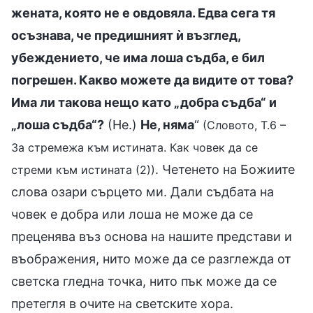
жената, която не е овдовяла. Едва сега тя
осъзнава, че предишният ѝ възглед,
убеждението, че има лоша съдба, е бил
погрешен. Какво можете да видите от това?
Има ли такова нещо като „добра съдба“ и
„лоша съдба“?
(Не.)
Не, няма
“
(Словото, Т.6 –
За стремежа към истината. Как човек да се
. Четенето на Божиите
стреми към истината (2))
слова озари сърцето ми. Дали съдбата на
човек е добра или лоша не може да се
преценява въз основа на нашите представи и
въображения, нито може да се разглежда от
светска гледна точка, нито пък може да се
претегля в очите на светските хора.