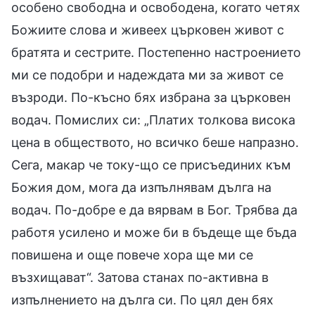
особено свободна и освободена, когато четях
Божиите слова и живеех църковен живот с
братята и сестрите. Постепенно настроението
ми се подобри и надеждата ми за живот се
възроди. По-късно бях избрана за църковен
водач. Помислих си: „Платих толкова висока
цена в обществото, но всичко беше напразно.
Сега, макар че току-що се присъединих към
Божия дом, мога да изпълнявам дълга на
водач. По-добре е да вярвам в Бог. Трябва да
работя усилено и може би в бъдеще ще бъда
повишена и още повече хора ще ми се
възхищават“. Затова станах по-активна в
изпълнението на дълга си. По цял ден бях