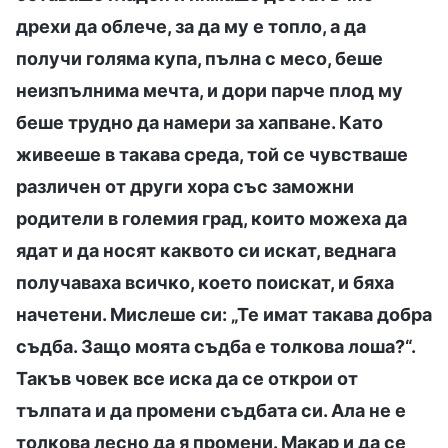
дрехи да облече, за да му е топло, а да
получи голяма купа, пълна с месо, беше
неизпълнима мечта, и дори парче плод му
беше трудно да намери за хапване. Като
живееше в такава среда, той се чувстваше
различен от други хора със заможни
родители в големия град, които можеха да
ядат и да носят каквото си искат, веднага
получаваха всичко, което поискат, и бяха
начетени. Мислеше си: „Те имат такава добра
съдба. Защо моята съдба е толкова лоша?“.
Такъв човек все иска да се открои от
тълпата и да промени съдбата си. Ала не е
толкова лесно да я промени. Макар и да се