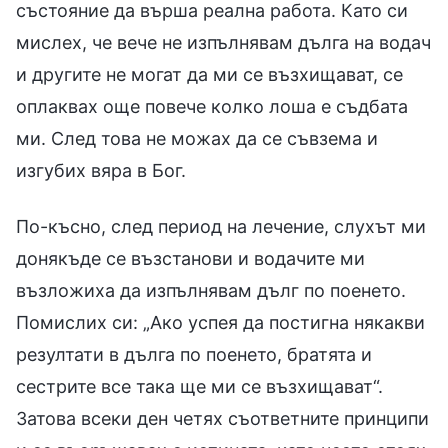
състояние да върша реална работа. Като си
мислех, че вече не изпълнявам дълга на водач
и другите не могат да ми се възхищават, се
оплаквах още повече колко лоша е съдбата
ми. След това не можах да се съвзема и
изгубих вяра в Бог.
По-късно, след период на лечение, слухът ми
донякъде се възстанови и водачите ми
възложиха да изпълнявам дълг по поенето.
Помислих си: „Ако успея да постигна някакви
резултати в дълга по поенето, братята и
сестрите все така ще ми се възхищават“.
Затова всеки ден четях съответните принципи