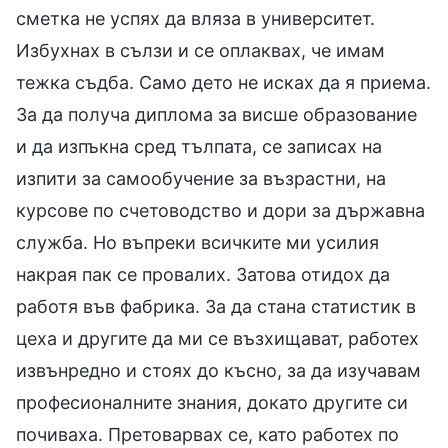
сметка не успях да вляза в университет.
Избухнах в сълзи и се оплаквах, че имам
тежка съдба. Само дето не исках да я приема.
За да получа диплома за висше образование
и да изпъкна сред тълпата, се записах на
изпити за самообучение за възрастни, на
курсове по счетоводство и дори за държавна
служба. Но въпреки всичките ми усилия
накрая пак се провалих. Затова отидох да
работя във фабрика. За да стана статистик в
цеха и другите да ми се възхищават, работех
извънредно и стоях до късно, за да изучавам
професионалните знания, докато другите си
почиваха. Претоварвах се, като работех по