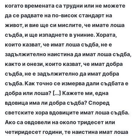
когато времената са трудни или не можете
да се радвате на по-висок стандарт на
живот, и вие ще си мислите, че имате лоша
съдба, и ще изпаднете в униние. Хората,
които казват, че имат лоша съдба, не е
задължително наистина да имат лоша съдба,
както и онези, които казват, че имат добра
съдба, не е задължително да имат добра
съдба. Как точно се измерва дали съдбата е
добра или лоша? […] Кажете ми, една
вдовица има ли добра съдба? Според
светските хора вдовиците имат лоша съдба.
Ако са овдовели на около тридесет или
четиридесет години, те наистина имат лоша