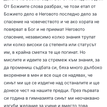
От Божиите слова разбрах, че този етап от
Божието дело е Неговото последно дело за
спасение на човечеството и че ако хората не
повярват в Бог и не приемат Неговото
спасение, независимо колко знания трупат
или колко високи са степента или статусът
им, в крайна сметка те ще погинат. Но
мислите и идеите за стремеж към знания, за
да промениш съдбата си, бяха много дълбоко
вкоренени в мен и все още се надявах, че
синът ми ще се издигне над останалите и ще
донесе чест на нашите предци. През първата
си година в гимназията синът ми неочаквано
изгуби желание за учене и вместо това