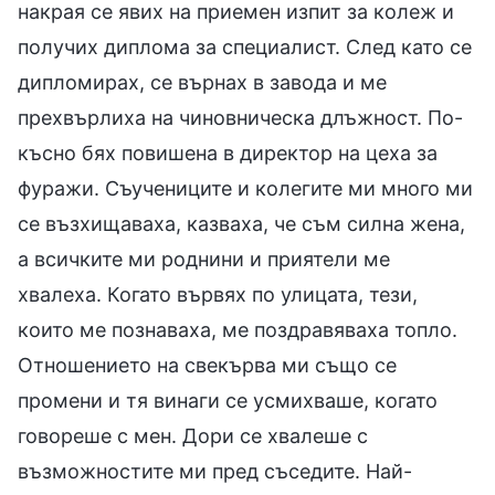
накрая се явих на приемен изпит за колеж и
получих диплома за специалист. След като се
дипломирах, се върнах в завода и ме
прехвърлиха на чиновническа длъжност. По-
късно бях повишена в директор на цеха за
фуражи. Съучениците и колегите ми много ми
се възхищаваха, казваха, че съм силна жена,
а всичките ми роднини и приятели ме
хвалеха. Когато вървях по улицата, тези,
които ме познаваха, ме поздравяваха топло.
Отношението на свекърва ми също се
промени и тя винаги се усмихваше, когато
говореше с мен. Дори се хвалеше с
възможностите ми пред съседите. Най-