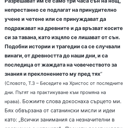
Разрешават им се само три часа сън на нощ,
непрестанно се подлагат на принудително
учене и четене или се принуждават да
подражават на древните и да връзват косите
си за тавана, като изцяло се лишават от сън.
Подобни истории и трагедии са се случвали
винаги, от древността до наши дни, и са
последица от жаждата на човечеството за
знания и преклонението му пред тях
“
(Словото, Т.3 – Беседите на Христос от последните
дни. Пътят на практикуване към промяна на
. Божиите слова докоснаха сърцето ми.
нрава)
Бях обвързана от сатанински мисли и идеи
като: „Всички занимания са незначителни в