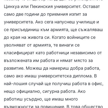
Цинхуа или Пекинския университет. Остават
само две години до приемния изпит за
университета. Ако сега напуснеш училище и
се присъединиш към армията, ще съжаляваш
до края на живота си. Когато войниците се
уволняват от армията, те винаги се
класифицират като работници независимо от
възложената им работа и нямат място за
развитие. Можеш да намериш добра работа,
само ако имаш университетска диплома. В
най-лошия случай ще получиш работа в офис,
нещо официално, сигурна работа. Ако
работиш усърдно, ще имаш много
възможности за повишение. В това общество