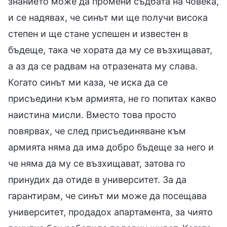
знанието може да промени съдбата на човека,
и се надявах, че синът ми ще получи висока
степен и ще стане успешен и известен в
бъдеще, така че хората да му се възхищават,
а аз да се радвам на отразената му слава.
Когато синът ми каза, че иска да се
присъедини към армията, не го попитах какво
наистина мисли. Вместо това просто
повярвах, че след присъединяване към
армията няма да има добро бъдеще за него и
че няма да му се възхищават, затова го
принудих да отиде в университет. За да
гарантирам, че синът ми може да посещава
университет, продадох апартамента, за чиято