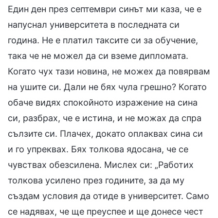
Един ден през септември синът ми каза, че е
напуснал университета в последната си
година. Не е платил таксите си за обучение,
така че не можел да си вземе дипломата.
Когато чух тази новина, не можех да повярвам
на ушите си. Дали не бях чула грешно? Когато
обаче видях спокойното изражение на сина
си, разбрах, че е истина, и не можах да спра
сълзите си. Плачех, докато оплаквах сина си
и го упреквах. Бях толкова ядосана, че се
чувствах обезсилена. Мислех си: „Работих
толкова усилено през годините, за да му
създам условия да отиде в университет. Само
се надявах, че ще преуспее и ще донесе чест