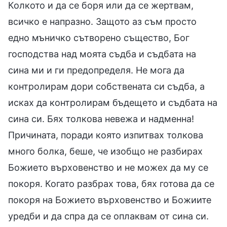
Колкото и да се боря или да се жертвам,
всичко е напразно. Защото аз съм просто
едно мъничко сътворено същество, Бог
господства над моята съдба и съдбата на
сина ми и ги предопределя. Не мога да
контролирам дори собствената си съдба, а
исках да контролирам бъдещето и съдбата на
сина си. Бях толкова невежа и надменна!
Причината, поради която изпитвах толкова
много болка, беше, че изобщо не разбирах
Божието върховенство и не можех да му се
покоря. Когато разбрах това, бях готова да се
покоря на Божието върховенство и Божиите
уредби и да спра да се оплаквам от сина си.