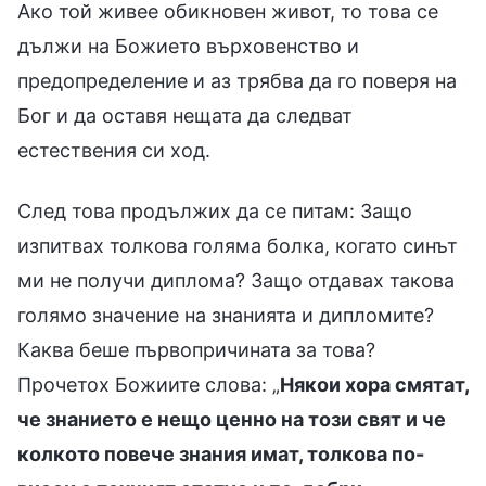
Ако той живее обикновен живот, то това се
дължи на Божието върховенство и
предопределение и аз трябва да го поверя на
Бог и да оставя нещата да следват
естествения си ход.
След това продължих да се питам: Защо
изпитвах толкова голяма болка, когато синът
ми не получи диплома? Защо отдавах такова
голямо значение на знанията и дипломите?
Каква беше първопричината за това?
Прочетох Божиите слова: „
Някои хора смятат,
че знанието е нещо ценно на този свят и че
колкото повече знания имат, толкова по-