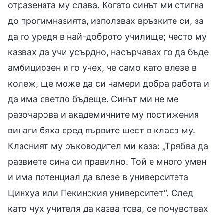
отразената му слава. Когато синът ми стигна
до прогимназията, използвах връзките си, за
да го уредя в най-доброто училище; често му
казвах да учи усърдно, насърчавах го да бъде
амбициозен и го учех, че само като влезе в
колеж, ще може да си намери добра работа и
да има светло бъдеще. Синът ми не ме
разочарова и академичните му постижения
винаги бяха сред първите шест в класа му.
Класният му ръководител ми каза: „Трябва да
развиете сина си правилно. Той е много умен
и има потенциал да влезе в университета
Цинхуа или Пекинския университет“. След
като чух учителя да казва това, се почувствах