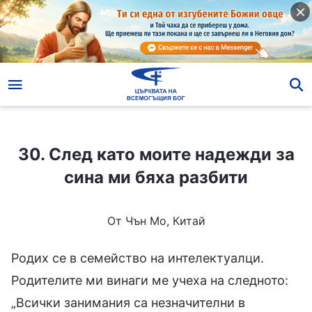
30. След като моите надежди за сина ми бяха разбити
30. След като моите надежди за
сина ми бяха разбити
От Чън Мо, Китай
Родих се в семейство на интелектуалци.
Родителите ми винаги ме учеха на следното:
„Всички занимания са незначителни в