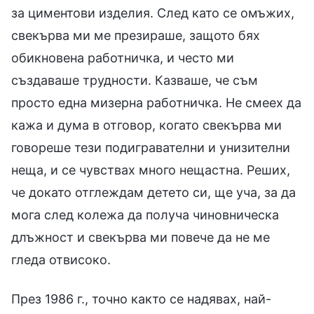
за циментови изделия. След като се омъжих,
свекърва ми ме презираше, защото бях
обикновена работничка, и често ми
създаваше трудности. Казваше, че съм
просто една мизерна работничка. Не смеех да
кажа и дума в отговор, когато свекърва ми
говореше тези подигравателни и унизителни
неща, и се чувствах много нещастна. Реших,
че докато отглеждам детето си, ще уча, за да
мога след колежа да получа чиновническа
длъжност и свекърва ми повече да не ме
гледа отвисоко.
През 1986 г., точно както се надявах, най-