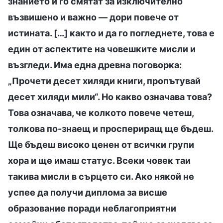
знанието и го смятат за изключително
възвишено и важно — дори повече от
истината. […] както и да го погледнете, това е
един от аспектите на човешките мисли и
възгледи. Има една древна поговорка:
„Прочети десет хиляди книги, пропътувай
десет хиляди мили“. Но какво означава това?
Това означава, че колкото повече четеш,
толкова по-знаещ и проспериращ ще бъдеш.
Ще бъдеш високо ценен от всички групи
хора и ще имаш статус. Всеки човек таи
такива мисли в сърцето си. Ако някой не
успее да получи диплома за висше
образование поради неблагоприятни