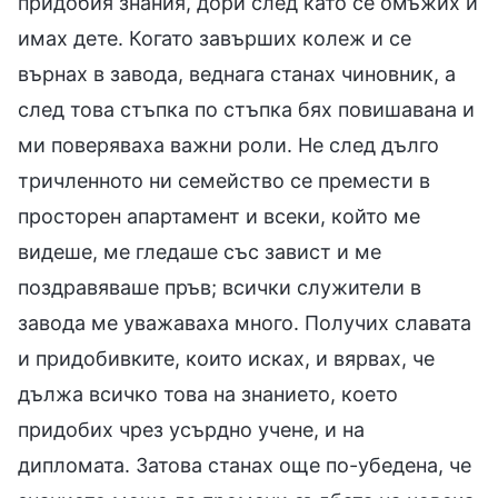
придобия знания, дори след като се омъжих и
имах дете. Когато завърших колеж и се
върнах в завода, веднага станах чиновник, а
след това стъпка по стъпка бях повишавана и
ми поверяваха важни роли. Не след дълго
тричленното ни семейство се премести в
просторен апартамент и всеки, който ме
видеше, ме гледаше със завист и ме
поздравяваше пръв; всички служители в
завода ме уважаваха много. Получих славата
и придобивките, които исках, и вярвах, че
дължа всичко това на знанието, което
придобих чрез усърдно учене, и на
дипломата. Затова станах още по-убедена, че