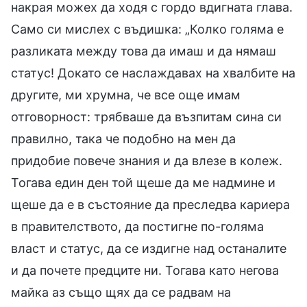
накрая можех да ходя с гордо вдигната глава.
Само си мислех с въдишка: „Колко голяма е
разликата между това да имаш и да нямаш
статус! Докато се наслаждавах на хвалбите на
другите, ми хрумна, че все още имам
отговорност: трябваше да възпитам сина си
правилно, така че подобно на мен да
придобие повече знания и да влезе в колеж.
Тогава един ден той щеше да ме надмине и
щеше да е в състояние да преследва кариера
в правителството, да постигне по-голяма
власт и статус, да се издигне над останалите
и да почете предците ни. Тогава като негова
майка аз също щях да се радвам на