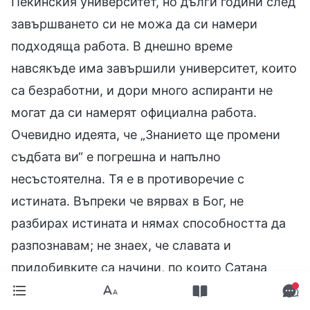
Пекинския университет, но дълги години след
завършването си не можа да си намери
подходяща работа. В днешно време
навсякъде има завършили университет, които
са безработни, и дори много аспиранти не
могат да си намерят официална работа.
Очевидно идеята, че „Знанието ще промени
съдбата ви“ е погрешна и напълно
несъстоятелна. Тя е в противоречие с
истината. Въпреки че вярвах в Бог, не
разбирах истината и нямах способността да
разпознавам; не знаех, че славата и
придобивките са начини, по които Сатана
съблазнява и опустошава хората.