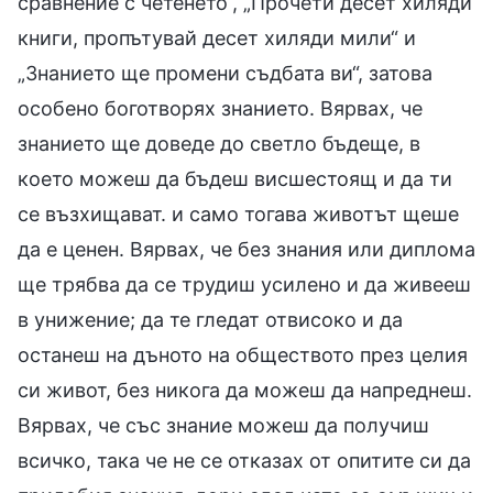
сравнение с четенето“, „Прочети десет хиляди
книги, пропътувай десет хиляди мили“ и
„Знанието ще промени съдбата ви“, затова
особено боготворях знанието. Вярвах, че
знанието ще доведе до светло бъдеще, в
което можеш да бъдеш висшестоящ и да ти
се възхищават. и само тогава животът щеше
да е ценен. Вярвах, че без знания или диплома
ще трябва да се трудиш усилено и да живееш
в унижение; да те гледат отвисоко и да
останеш на дъното на обществото през целия
си живот, без никога да можеш да напреднеш.
Вярвах, че със знание можеш да получиш
всичко, така че не се отказах от опитите си да