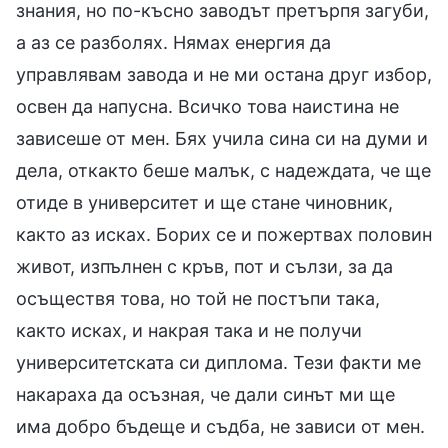
знания, но по-късно заводът претърпя загуби,
а аз се разболях. Нямах енергия да
управлявам завода и не ми остана друг избор,
освен да напусна. Всичко това наистина не
зависеше от мен. Бях учила сина си на думи и
дела, откакто беше малък, с надеждата, че ще
отиде в университет и ще стане чиновник,
както аз исках. Борих се и пожертвах половин
живот, изпълнен с кръв, пот и сълзи, за да
осъществя това, но той не постъпи така,
както исках, и накрая така и не получи
университетската си диплома. Тези факти ме
накараха да осъзная, че дали синът ми ще
има добро бъдеще и съдба, не зависи от мен.