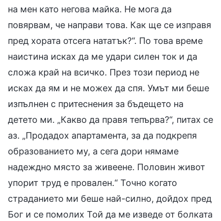
на мен като негова майка. Не мога да
повярвам, че направи това. Как ще се изправя
пред хората отсега нататък?“. По това време
наистина исках да ме удари силен ток и да
сложа край на всичко. През този период не
исках да ям и не можех да спя. Умът ми беше
изпълнен с притеснения за бъдещето на
детето ми. „Какво да правя тепърва?“, питах се
аз. „Продадох апартамента, за да подкрепя
образованието му, а сега дори нямаме
надеждно място за живеене. Половин живот
упорит труд е провален.“ Точно когато
страданието ми беше най-силно, дойдох пред
Бог и се помолих Той да ме изведе от болката