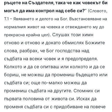
ръцете на Създателя, така че как човекът би
могъл да има контрол над себе си?
“
(Словото,
Т.1 – Явяването и делото на Бог. Възстановяване на
нормалния живот на човека и отвеждането му до
. Слушах този химн
прекрасна крайна цел)
отново и отново и докато обмислях Божиите
слова, разбрах, че Бог господства над
съдбата на всеки човек и я предопределя.
Колкото и да се опитваш или колкото и да се
бориш, не можеш да промениш бъдещето или
съдбата си; още по-малко можеш да
промениш съдбата на другите. Спомних си
първата половина от живота си. Исках да
променя съдбата си с придобиване на повече