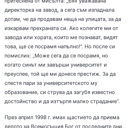
притеснена от мисълта: „Бях уважавана
директорка на завод, а сега съм изпаднала
дотам, че да продавам неща на улицата, за да
изкарвам прехраната си. Ако колегите ми от
завода или хората, които ме познават, видят
това, ще се посрамя напълно!“. Но после си
помислих: „Може сега да се посрамя, но
когато синът ми завърши университет и
преуспее, той ще ми донесе престиж. За да
спестя пари за университетското му
образование, си струва да загубя известно
достойнство и да изтърпя малко страдание“.
През април 1998 г. имах щастието да приема
делото на Всемогъщия Бог от последните дни.