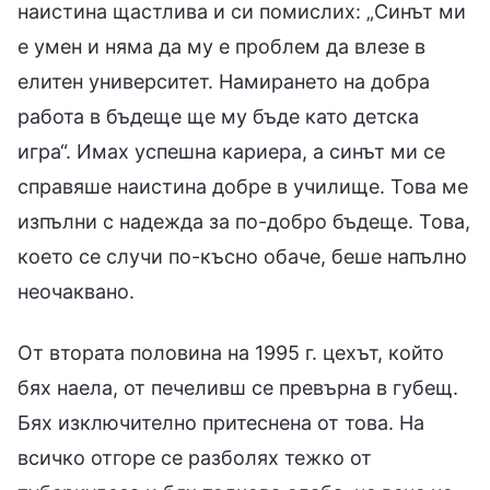
наистина щастлива и си помислих: „Синът ми
е умен и няма да му е проблем да влезе в
елитен университет. Намирането на добра
работа в бъдеще ще му бъде като детска
игра“. Имах успешна кариера, а синът ми се
справяше наистина добре в училище. Това ме
изпълни с надежда за по-добро бъдеще. Това,
което се случи по-късно обаче, беше напълно
неочаквано.
От втората половина на 1995 г. цехът, който
бях наела, от печеливш се превърна в губещ.
Бях изключително притеснена от това. На
всичко отгоре се разболях тежко от