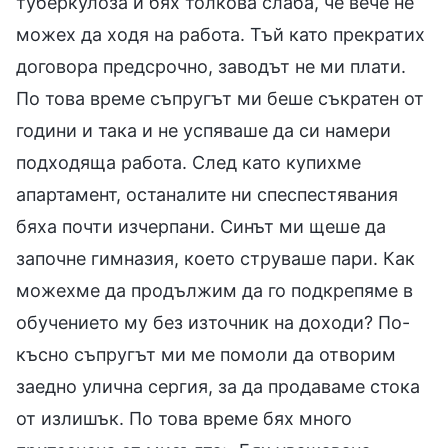
туберкулоза и бях толкова слаба, че вече не
можех да ходя на работа. Тъй като прекратих
договора предсрочно, заводът не ми плати.
По това време съпругът ми беше съкратен от
години и така и не успяваше да си намери
подходяща работа. След като купихме
апартамент, останалите ни спеспестявания
бяха почти изчерпани. Синът ми щеше да
започне гимназия, което струваше пари. Как
можехме да продължим да го подкрепяме в
обучението му без източник на доходи? По-
късно съпругът ми ме помоли да отворим
заедно улична сергия, за да продаваме стока
от излишък. По това време бях много