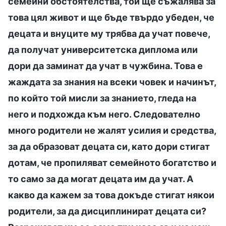
семейни обстоятелства, той ще съжалява за
това цял живот и ще бъде твърдо убеден, че
децата и внуците му трябва да учат повече,
да получат университетска диплома или
дори да заминат да учат в чужбина. Това е
жаждата за знания на всеки човек и начинът,
по който той мисли за знанието, гледа на
него и подхожда към него. Следователно
много родители не жалят усилия и средства,
за да образоват децата си, като дори стигат
дотам, че пропиляват семейното богатство и
то само за да могат децата им да учат. А
какво да кажем за това докъде стигат някои
родители, за да дисциплинират децата си?