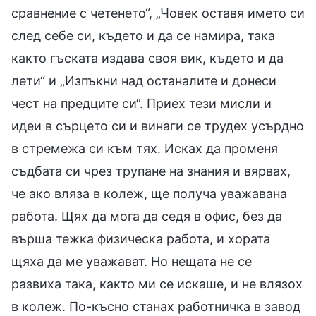
сравнение с четенето“, „Човек оставя името си
след себе си, където и да се намира, така
както гъската издава своя вик, където и да
лети“ и „Изпъкни над останалите и донеси
чест на предците си“. Приех тези мисли и
идеи в сърцето си и винаги се трудех усърдно
в стремежа си към тях. Исках да променя
съдбата си чрез трупане на знания и вярвах,
че ако вляза в колеж, ще получа уважавана
работа. Щях да мога да седя в офис, без да
върша тежка физическа работа, и хората
щяха да ме уважават. Но нещата не се
развиха така, както ми се искаше, и не влязох
в колеж. По-късно станах работничка в завод