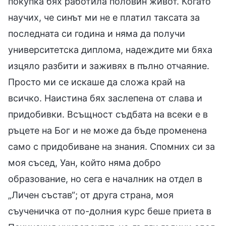
покупка бях работила половин живот. Когато
научих, че синът ми не е платил таксата за
последната си година и няма да получи
университетска диплома, надеждите ми бяха
изцяло разбити и заживях в пълно отчаяние.
Просто ми се искаше да сложа край на
всичко. Наистина бях заслепена от слава и
придобивки. Всъщност съдбата на всеки е в
ръцете на Бог и не може да бъде променена
само с придобиване на знания. Спомних си за
моя съсед, Уан, който няма добро
образование, но сега е началник на отдел в
„Личен състав“; от друга страна, моя
съученичка от по-долния курс беше приета в