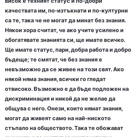
висок е техният статус и по-добри
качествата им, по-изтъкнати и по-културни
са те, така че не могат да минат без знания.
Някои хора считат, че ако учите усилено и
обогатявате знанията си, ще имате всичко.
Ще имате статус, пари, добра работа и добро
бъдеще; те смятат, че без знания е
невъзможно да се живее на този свят. Ако
някой няма знания, всички го гледат
отвисоко. Възможно е да бъде подложен на
дискриминация и никой да не желае да
общува с него. Онези, които нямат знания,
могат да живеят само на най-ниското
стъпало на обществото. Така те обожават