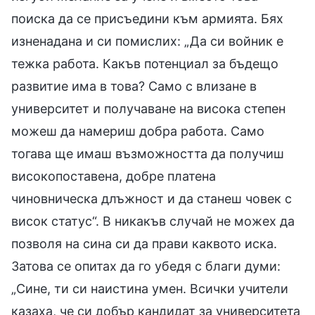
поиска да се присъедини към армията. Бях
изненадана и си помислих: „Да си войник е
тежка работа. Какъв потенциал за бъдещо
развитие има в това? Само с влизане в
университет и получаване на висока степен
можеш да намериш добра работа. Само
тогава ще имаш възможността да получиш
високопоставена, добре платена
чиновническа длъжност и да станеш човек с
висок статус“. В никакъв случай не можех да
позволя на сина си да прави каквото иска.
Затова се опитах да го убедя с благи думи:
„Сине, ти си наистина умен. Всички учители
казаха, че си добър кандидат за университета