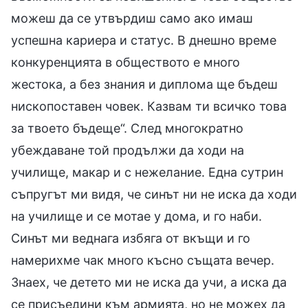
можеш да се утвърдиш само ако имаш
успешна кариера и статус. В днешно време
конкуренцията в обществото е много
жестока, а без знания и диплома ще бъдеш
нископоставен човек. Казвам ти всичко това
за твоето бъдеще“. След многократно
убеждаване той продължи да ходи на
училище, макар и с нежелание. Една сутрин
съпругът ми видя, че синът ни не иска да ходи
на училище и се мотае у дома, и го наби.
Синът ми веднага избяга от вкъщи и го
намерихме чак много късно същата вечер.
Знаех, че детето ми не иска да учи, а иска да
се присъедини към армията, но не можех да