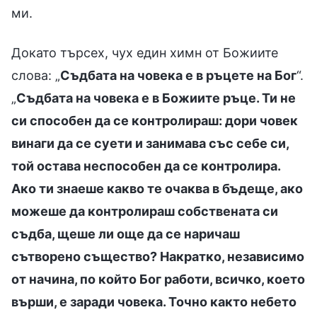
ми.
Докато търсех, чух един химн от Божиите
слова: „
Съдбата на човека е в ръцете на Бог
“.
„
Съдбата на човека е в Божиите ръце. Ти не
си способен да се контролираш: дори човек
винаги да се суети и занимава със себе си,
той остава неспособен да се контролира.
Ако ти знаеше какво те очаква в бъдеще, ако
можеше да контролираш собствената си
съдба, щеше ли още да се наричаш
сътворено същество? Накратко, независимо
от начина, по който Бог работи, всичко, което
върши, е заради човека. Точно както небето