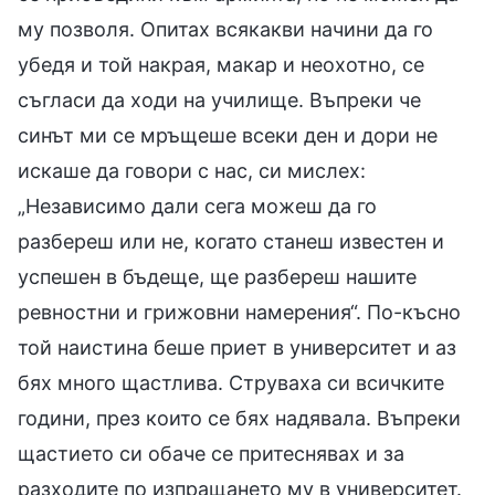
му позволя. Опитах всякакви начини да го
убедя и той накрая, макар и неохотно, се
съгласи да ходи на училище. Въпреки че
синът ми се мръщеше всеки ден и дори не
искаше да говори с нас, си мислех:
„Независимо дали сега можеш да го
разбереш или не, когато станеш известен и
успешен в бъдеще, ще разбереш нашите
ревностни и грижовни намерения“. По-късно
той наистина беше приет в университет и аз
бях много щастлива. Струваха си всичките
години, през които се бях надявала. Въпреки
щастието си обаче се притеснявах и за
разходите по изпращането му в университет.