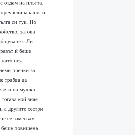
се отдам на плътта.
 преувеличаваше, и
ълга си тук. Но
койство, затова
 общуване с Ли
нравът ѝ беше
 като нея
леми пречки за
че трябва да
 взела на мушка
 тогава кой знае
 а другите сестри
 не се замесвам
н беше повишена