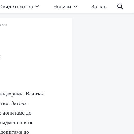
Свидетелства
Новини
За нас
леми
и
 надзорник. Веднъж
тно. Затова
се допитаме до
 надменна и не
 допитаме до