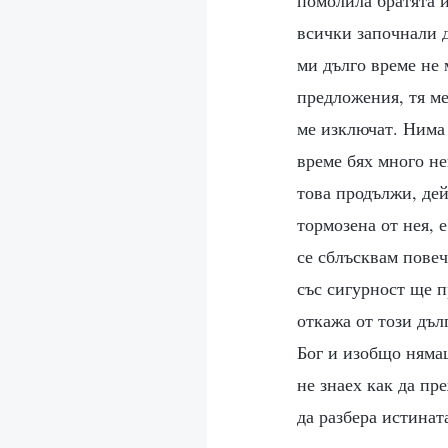
помолила братята и
всички започнали д
ми дълго време не
предложения, тя ме
ме изключат. Нима 
време бях много не
това продължи, дей
тормозена от нея, е
се сблъсквам повече
със сигурност ще п
откажа от този дъл
Бог и изобщо нямаш
не знаех как да пр
да разбера истинат