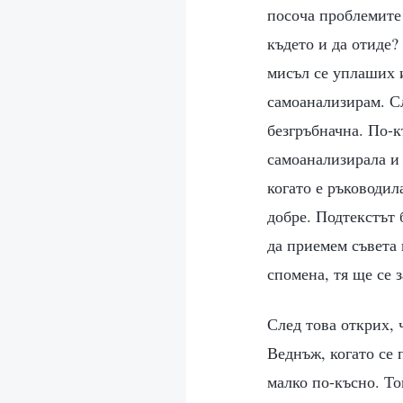
посоча проблемите 
където и да отиде?
мисъл се уплаших и
самоанализирам. Сл
безгръбначна. По-к
самоанализирала и 
когато е ръководил
добре. Подтекстът 
да приемем съвета 
спомена, тя ще се 
След това открих, 
Веднъж, когато се 
малко по-късно. То