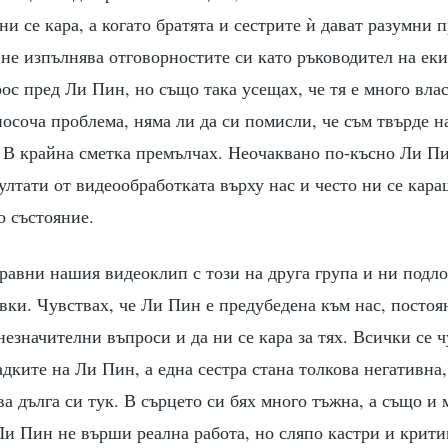
ни се кара, а когато братята и сестрите ѝ дават разумни 
не изпълнява отговорностите си като ръководител на еки
ос пред Ли Пин, но също така усещах, че тя е много влас
осоча проблема, няма ли да си помисли, че съм твърде н
. В крайна сметка премълчах. Неочаквано по-късно Ли П
ултати от видеообработката върху нас и често ни се кара
о състояние.
равни нашия видеоклип с този на друга група и ни подл
вки. Чувствах, че Ли Пин е предубедена към нас, постоя
езначителни въпроси и да ни се кара за тях. Всички се 
дките на Ли Пин, а една сестра стана толкова негативна,
а дълга си тук. В сърцето си бях много тъжна, а също и 
Ли Пин не върши реална работа, но сляпо кастри и крити