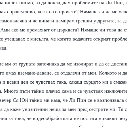
 напишех писмо, за да докладвам проблемите на Ли Пин
учая справедливо, когато го прочете? Нямаше ли да ме осв
самонадеяна и че винаги намирам грешки у другите, за 
 Ами ако ме премахнат от църквата? Нямаше ли това да 
е утешавах с мисълта, че когато водачите открият пробл
нея.
е ми от групата започнаха да ме изолират и да се диста
то имах вземане-даване, се отдалечи от мен. Колкото и д
а и всеки ден се чувствах така, сякаш сърцето ми е смаза
м. Много пъти тайно плачех сама и се чувствах изключит
ечер Ся Юй тайно ми каза, че Ли Пин се е възползвала 
за да каже унизителни неща за мен пред сестрите ми. Тя 
ина за това, че видеообработката не постига никакви резу