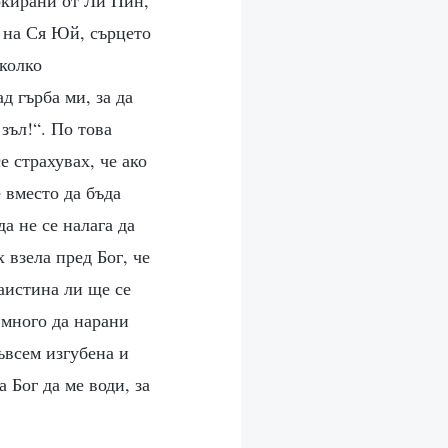
окирани от Ли Пин,
е на Ся Юй, сърцето
колко
д гърба ми, за да
 зъл!“. По това
 страхувах, че ако
 вместо да бъда
да не се налага да
х взела пред Бог, че
аистина ли ще се
 много да нарани
ъвсем изгубена и
 Бог да ме води, за