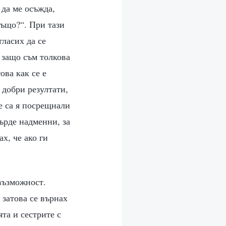
 да ме осъжда,
също?“. При тази
ласих да се
 защо съм толкова
ова как се е
 добри резултати,
те са я посрещнали
върде надменни, за
х, че ако ги
възможност.
 затова се върнах
та и сестрите с