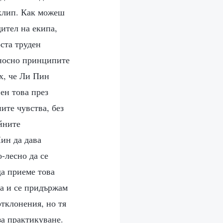
оклип. Как можеш
ител на екипа,
ста труден
тносно принципите
их, че Ли Пин
ен това през
ите чувства, без
йните
ин да дава
-лесно да се
да приеме това
на и се придържам
тклонения, но тя
за практикуване.