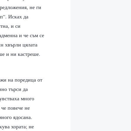
предложения, не ги
п“. Исках да
тна, и си
адменна и че съм се
ин хвърли цялата
ше и ни кастреше.
ожи на поредица от
нно търси да
чувстваха много
 че повече не
много ядосана.
кува хората; не