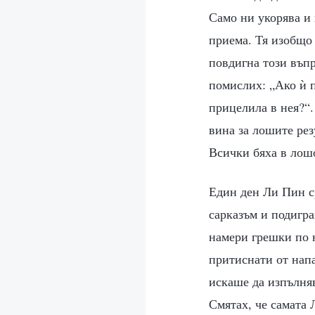
Само ни укорява и 
приема. Тя изобщо 
повдигна този въпр
помислих: „Ако ѝ п
прицелила в нея?“
вина за лошите рез
Всички бяха в лош
Един ден Ли Пин с
сарказъм и подигра
намери грешки по н
притиснати от напа
искаше да изпълняв
Смятах, че самата 