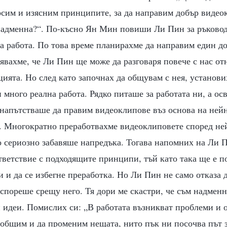
ърсим и изясним принципите, за да направим добър виде
 надменна?“. По-късно Ян Мин повиши Ли Пин за ръковод
а работа. По това време планирахме да направим един до
дявахме, че Ли Пин ще може да разговаря повече с нас о
цията. Но след като започнах да общувам с нея, установ
много реална работа. Рядко питаше за работата ни, а осв
напътстваше да правим видеоклипове въз основа на нейн
 Многократно преработвахме видеоклиповете според не
о сериозно забавяше напредъка. Тогава напомних на Ли П
ветствие с подходящите принципи, тъй като така ще е по
и и да се избегне преработка. Но Ли Пин не само отказа 
спореше срещу него. Тя дори ме скастри, че съм надмен
 идеи. Помислих си: „В работата възникват проблеми и о
бобщим и да променим нещата, нито пък ни посочва път 