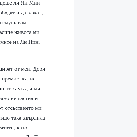
, щеше ли Ян Мин
ободят и да кажат,
да смущавам
съсипе живота ми
емите на Ли Пин,
нцират от мен. Дори
а премислях, не
но от камък, и ми
елно нещастна и
от отсъствието ми
също така хвърлила
лтати, като