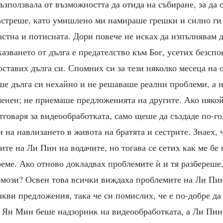
възползвала от възможността да отида на събиране, за да 
астреше, като умишлено ми намираше грешки и силно ги
астна и потисната. Дори повече не исках да изпълнявам д
казването от дълга е предателство към Бог, усетих безспо
оставих дълга си. Спомних си за тези няколко месеца на
ше дълга си нехайно и не решаваше реални проблеми, а 
енен; не приемаше предложенията на другите. Ако някой
говаря за видеообработката, само щеше да създаде по-го
и на навлизането в живота на братята и сестрите. Знаех, 
те на Ли Пин на водачите, но тогава се сетих как ме бе
еме. Ако отново докладвах проблемите ѝ и тя разбереше,
рмози? Освен това всички виждаха проблемите на Ли Пин,
акви предложения, така че си помислих, че е по-добре да
а Ян Мин беше надзорник на видеообработката, а Ли Пи