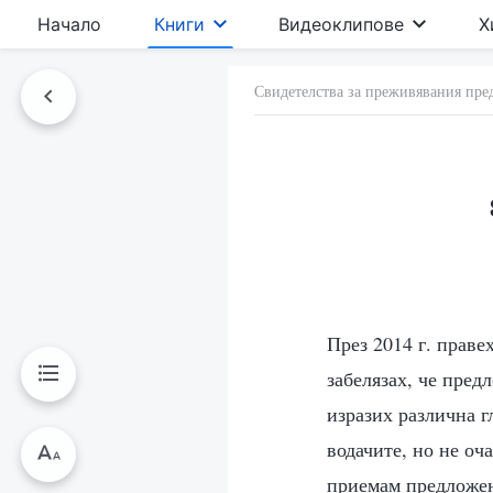
Начало
Книги
Видеоклипове
Х
Свидетелства за преживявания пре
През 2014 г. прав
забелязах, че пред
изразих различна г
водачите, но не оч
приемам предложени