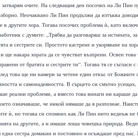
 затварям очите. На следващия ден посочих на Ли Пин п
азборно. Неочаквано Ли Пин продължи да изтъква доводи
 е в другите хора. Тогава посочих проблема ѝ, като вклю
 работник с думите: „Трябва да разговаряш за истината, з
ята и сестрите си. Простото кастрене и укоряване на хор
и ще накара хората да се чувстват възпрени. Освен това
равени от братята и сестрите ти“. Тогава тя се съгласи 
след това ще ни намери за четене един откъс от Божиите 
ността и самонадеяността. В сърцето си смътно усещах, 
аше реални проблеми, а вместо това винаги ни караше да
оето означаваше, че никой нямаше да я разпознае. Наист
ите ѝ, но тогава си спомних как Ли Пин нито веднъж не
ията на другите, а и имаше лоша човешка природа. Вед
 една сестра домакин и постоянно я осъждаше пред нас.