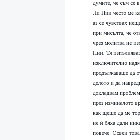
думите, че съм се 
Ли Пин често ме к
аз се чувствах нещ
при мисълта, че от
чрез молитва не из
Пин. Тя изпълнява
изключително надм
продължаваше да от
делото и да навред
докладвам проблеми
през изминалото вр
как щеше да ме то
не ѝ бяха дали ник
повече. Освен тов