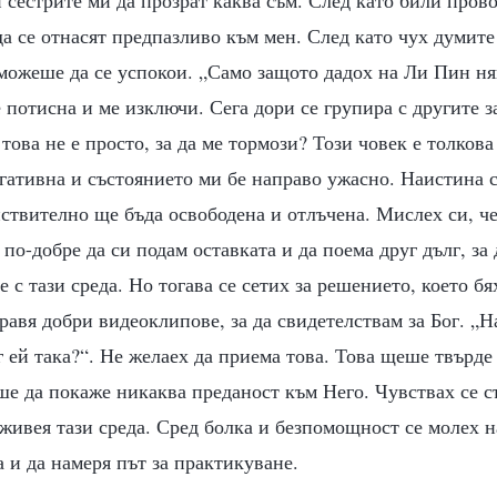
 сестрите ми да прозрат каква съм. След като били пров
а се отнасят предпазливо към мен. След като чух думит
 можеше да се успокои. „Само защото дадох на Ли Пин ня
 потисна и ме изключи. Сега дори се групира с другите за
това не е просто, за да ме тормози? Този човек е толкова
гативна и състоянието ми бе направо ужасно. Наистина се
ствително ще бъда освободена и отлъчена. Мислех си, че
 по-добре да си подам оставката и да поема друг дълг, за 
 с тази среда. Но тогава се сетих за решението, което бя
равя добри видеоклипове, за да свидетелствам за Бог. „Н
г ей така?“. Не желаех да приема това. Това щеше твърде
е да покаже никаква преданост към Него. Чувствах се с
еживея тази среда. Сред болка и безпомощност се молех на
а и да намеря път за практикуване.