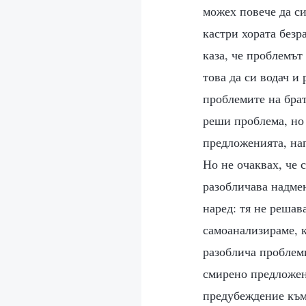
можех повече да си
кастри хората безр
каза, че проблемът
това да си водач и
проблемите на брат
реши проблема, но 
предложенията, нап
Но не очаквах, че 
разобличава надмен
наред: тя не решав
самоанализираме, к
разоблича проблем
смирено предложен
предубеждение към