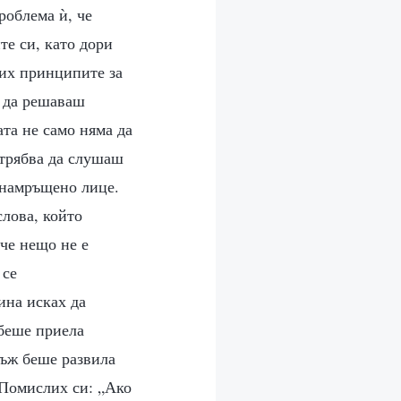
роблема ѝ, че
те си, като дори
чих принципите за
а да решаваш
ата не само няма да
 трябва да слушаш
с намръщено лице.
слова, който
че нещо не е
 се
ина исках да
 беше приела
нъж беше развила
 Помислих си: „Ако