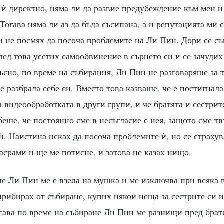
ѝ директно, няма ли да развие предубеждение към мен и
 Тогава няма ли аз да бъда съсипана, а и репутацията ми 
 не посмях да посоча проблемите на Ли Пин. Дори се съг
ед това усетих самообвинение в сърцето си и се зачудих
ъсно, по време на събирания, Ли Пин не разговаряше за т
е разбрала себе си. Вместо това казваше, че е постигнала
а видеообработката в други групи, и че братята и сестри
беше, че постоянно сме в несъгласие с нея, защото сме т
ѝ. Наистина исках да посоча проблемите ѝ, но се страхува
засрами и ще ме потисне, и затова не казах нищо.
че Ли Пин ме е взела на мушка и ме изключва при всяка 
прибирах от събиране, купих някои неща за сестрите си и
гава по време на събиране Ли Пин ме разнищи пред братя