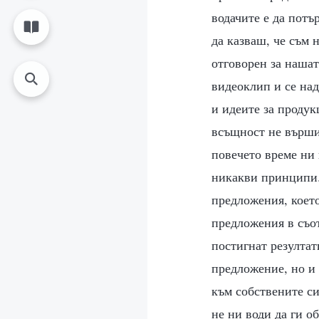
водачите е да пот
да казваш, че съм
отговорен за нашат
видеоклип и се на
и идеите за продук
всъщност не върши 
повечето време ни 
никакви принципи.
предложения, коет
предложения в съот
постигнат резултат
предложение, но и 
към собствените си
не ни води да ги о