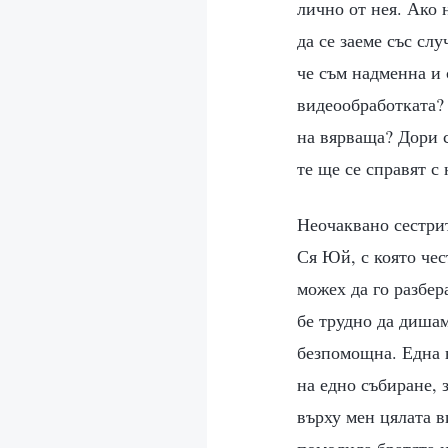
лично от нея. Ако
да се заеме със сл
че съм надменна и 
видеообработката?
на вярваща? Дори с
те ще се справят с 
Неочаквано сестрит
Ся Юй, с която чес
можех да го разбер
бе трудно да диша
безпомощна. Една в
на едно събиране, 
върху мен цялата в