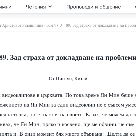
имни
Четения
Проповеди и общение
д Христовото съдилище (Том 9)
89. Зад страха от докладване на проб
89. Зад страха от докладване на проблем
От Цинтян, Китай
ех видеоклипове в църквата. По това време Ян Мин беше
ложението на Ян Мин за един видеоклип не е съвсем умес
ледна точка, но тя настоя на своето. Казах, че можем да 
аквах, че Ян Мин, пряко и косвено, ще ме обвини, че съм
ята ѝ. В онзи момент бях много объркана: „Целта да се