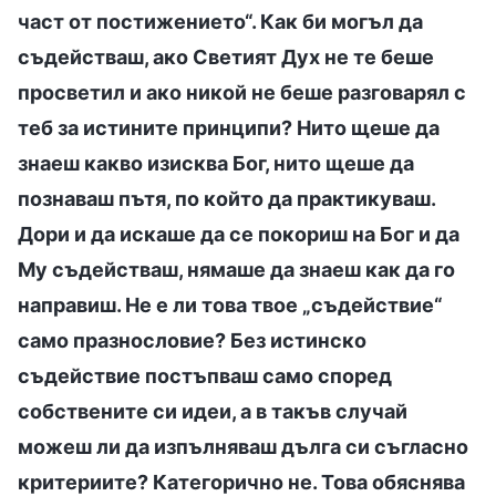
част от постижението“. Как би могъл да
съдействаш, ако Светият Дух не те беше
просветил и ако никой не беше разговарял с
теб за истините принципи? Нито щеше да
знаеш какво изисква Бог, нито щеше да
познаваш пътя, по който да практикуваш.
Дори и да искаше да се покориш на Бог и да
Му съдействаш, нямаше да знаеш как да го
направиш. Не е ли това твое „съдействие“
само празнословие? Без истинско
съдействие постъпваш само според
собствените си идеи, а в такъв случай
можеш ли да изпълняваш дълга си съгласно
критериите? Категорично не. Това обяснява