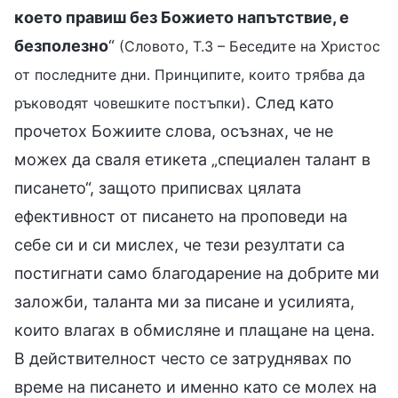
което правиш без Божието напътствие, е
безполезно
“
(Словото, Т.3 – Беседите на Христос
от последните дни. Принципите, които трябва да
. След като
ръководят човешките постъпки)
прочетох Божиите слова, осъзнах, че не
можех да сваля етикета „специален талант в
писането“, защото приписвах цялата
ефективност от писането на проповеди на
себе си и си мислех, че тези резултати са
постигнати само благодарение на добрите ми
заложби, таланта ми за писане и усилията,
които влагах в обмисляне и плащане на цена.
В действителност често се затруднявах по
време на писането и именно като се молех на