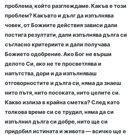
проблема, който разглеждаме. Какъв е този
проблем? Какъвто и дълг да изпълнява
човек, от Божиите действия зависи дали
постига резултати, дали изпълнява дълга си
съгласно критериите и дали получава
Божието одобрение. Ако Бог не върши
делото Си, ако не те просветлява и
напътства, дори и да изпълняваш
отговорностите и дълга си, няма да знаеш
нито пътя, нито посоката, нито целите си.
Какво излиза в крайна сметка? След като
толкова време си се трудил, няма да си
изпълнил дълга си добре, нито ще си
придобил истината и живота — всичко ще е