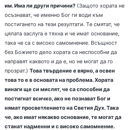
им. Има ли други причини?
(Защото хората не
осъзнават, че именно Бог ги води към
постигането на тези резултати. Те смятат, че
цялата заслуга е тяхна и че имат основание,
така че са с високо самомнение. Всъщност
без Божието дело хората са неспособни да
направят каквото и да е, но не могат да го
прозрат.)
Това твърдение е вярно, а освен
това то е в основата на проблема. Хората
винаги ще си мислят, че са способни да
постигнат всичко, ако не познават Бог и
нямат просветлението на Светия Дух. Така
че, ако имат някакво основание, те могат да
станат надменни и с високо самомнение.