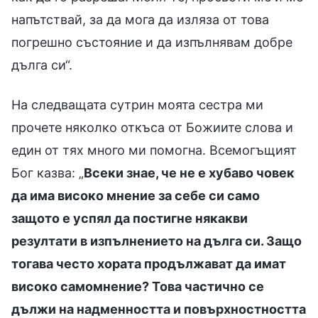
напътствай, за да мога да изляза от това
погрешно състояние и да изпълнявам добре
дълга си“.
На следващата сутрин моята сестра ми
прочете няколко откъса от Божиите слова и
един от тях много ми помогна. Всемогъщият
Бог казва: „
Всеки знае, че не е хубаво човек
да има високо мнение за себе си само
защото е успял да постигне някакви
резултати в изпълнението на дълга си. Защо
тогава често хората продължават да имат
високо самомнение? Това частично се
дължи на надменността и повърхностността