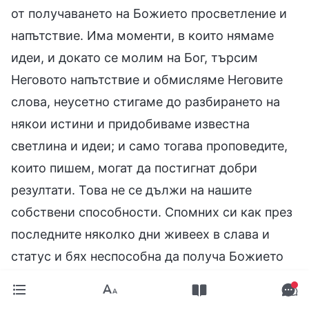
от получаването на Божието просветление и
напътствие. Има моменти, в които нямаме
идеи, и докато се молим на Бог, търсим
Неговото напътствие и обмисляме Неговите
слова, неусетно стигаме до разбирането на
някои истини и придобиваме известна
светлина и идеи; и само тогава проповедите,
които пишем, могат да постигнат добри
резултати. Това не се дължи на нашите
собствени способности. Спомних си как през
последните няколко дни живеех в слава и
статус и бях неспособна да получа Божието
просветление и напътствие. Въпреки че
полагах усилия да пиша, умът ми беше като