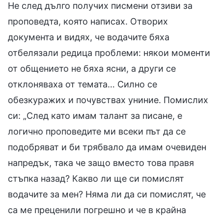
Не след дълго получих писмени отзиви за
проповедта, която написах. Отворих
документа и видях, че водачите бяха
отбелязали редица проблеми: някои моменти
от общението не бяха ясни, а други се
отклоняваха от темата… Силно се
обезкуражих и почувствах униние. Помислих
си: „След като имам талант за писане, е
логично проповедите ми всеки път да се
подобряват и би трябвало да имам очевиден
напредък, така че защо вместо това правя
стъпка назад? Какво ли ще си помислят
водачите за мен? Няма ли да си помислят, че
са ме преценили погрешно и че в крайна