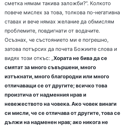
сметка нямам такива заложби?“. Колкото
повече мислех за това, толкова по-негативна
ставах и вече нямах желание да обмислям
проблемите, повдигнати от водачите.
Осъзнах, че състоянието ми е погрешно,
затова потърсих да почета Божиите слова и
видях този откъс: „
Хората не бива да се
смятат за много съвършени, много
изтъкнати, много благородни или много
отличаващи се от другите; всичко това
произтича от надменния нрав и
невежеството на човека. Ако човек винаги
си мисли, че се отличава от другите, това се
дължи на надменен нрав; ако никога не