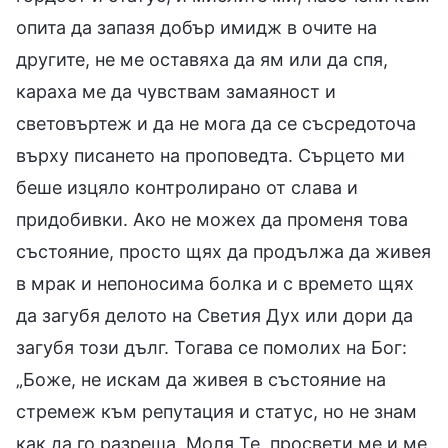
опита да запазя добър имидж в очите на
другите, не ме оставяха да ям или да спя,
караха ме да чувствам замаяност и
световъртеж и да не мога да се съсредоточа
върху писането на проповедта. Сърцето ми
беше изцяло контролирано от слава и
придобивки. Ако не можех да променя това
състояние, просто щях да продължа да живея
в мрак и непоносима болка и с времето щях
да загубя делото на Светия Дух или дори да
загубя този дълг. Тогава се помолих на Бог:
„Боже, не искам да живея в състояние на
стремеж към репутация и статус, но не знам
как да го разреша. Моля Те, просвети ме и ме