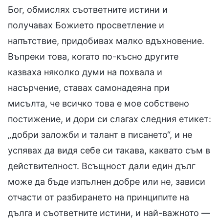
Бог, обмислях съответните истини и
получавах Божието просветление и
напътствие, придобивах малко вдъхновение.
Въпреки това, когато по-късно другите
казваха няколко думи на похвала и
насърчение, ставах самонадеяна при
мисълта, че всичко това е мое собствено
постижение, и дори си слагах следния етикет:
„добри заложби и талант в писането“, и не
успявах да видя себе си такава, каквато съм в
действителност. Всъщност дали един дълг
може да бъде изпълнен добре или не, зависи
отчасти от разбирането на принципите на
дълга и съответните истини, и най-важното —