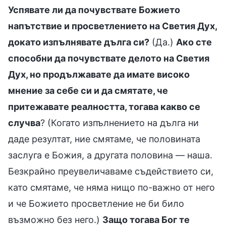
Успявате ли да почувствате Божието
напътствие и просветлението на Светия Дух,
докато изпълнявате дълга си?
(Да.)
Ако сте
способни да почувствате делото на Светия
Дух, но продължавате да имате високо
мнение за себе си и да смятате, че
притежавате реалността, тогава какво се
случва
? (Когато изпълнението на дълга ни
даде резултат, ние смятаме, че половината
заслуга е Божия, а другата половина — наша.
Безкрайно преувеличаваме съдействието си,
като смятаме, че няма нищо по-важно от него
и че Божието просветление не би било
възможно без него.)
Защо тогава Бог те