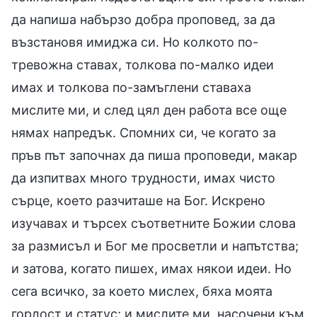
да напиша набързо добра проповед, за да
възстановя имиджа си. Но колкото по-
тревожна ставах, толкова по-малко идеи
имах и толкова по-замъглени ставаха
мислите ми, и след цял ден работа все още
нямах напредък. Спомних си, че когато за
пръв път започнах да пиша проповеди, макар
да изпитвах много трудности, имах чисто
сърце, което разчиташе на Бог. Искрено
изучавах и търсех съответните Божии слова
за размисъл и Бог ме просветли и напътства;
и затова, когато пишех, имах някои идеи. Но
сега всичко, за което мислех, бяха моята
гордост и статус; и мислите ми, насочени към