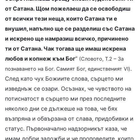
от Сатана. Щом пожелаеш да се освободиш
от всички тези неща, които Сатана ти е
внушил, напълно ще се разделиш със Сатана
и искрено ще намразиш всичко, причинено
ти от Сатана. Чак тогава ще имаш искрена
любов и копнеж към Бог
“
(Словото, Т.2 – За
.
познаването на Бог. Самият Бог, единственият VI)
След като чух Божиите слова, сърцето ми
изведнъж се озари. Осъзнах, че чувството на
потиснатост в сърцето ми през последните
няколко дни се дължеше на това, че бях
възпряна и обвързана от слава, придобивки и
статус. Първоначално надзорникът каза, че
имам добри заложби и че проповедите, които