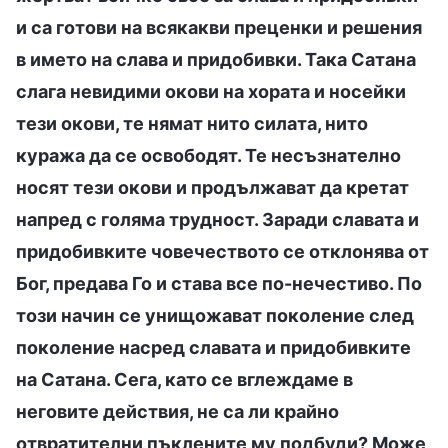
и са готови на всякакви преценки и решения
в името на слава и придобивки. Така Сатана
слага невидими окови на хората и носейки
тези окови, те нямат нито силата, нито
куража да се освободят. Те несъзнателно
носят тези окови и продължават да кретат
напред с голяма трудност. Заради славата и
придобивките човечеството се отклонява от
Бог, предава Го и става все по-нечестиво. По
този начин се унищожават поколение след
поколение насред славата и придобивките
на Сатана. Сега, като се вглеждаме в
неговите действия, не са ли крайно
отвратителни пъклените му подбуди? Може