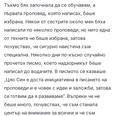
Тъкмо бях започнала да се обучавам, а
първата проповед, която написах, беше
избрана. Някои от сестрите около мен бяха
написали по няколко проповеди, но нито една
от техните не беше избрана, затова
почувствах, че сигурно наистина съм
специална. Няколко дни по-късно случайно
прочетох писмо, което надзорникът беше
написал до водачите. В писмото се казваше:
„Цяо Син е доста инициативна в писането на
проповеди и е човек с идеи и заложби, затова
се готвим да я развиваме“. Въпреки че не
беше много, почувствах, че съм станала
център на внимание за всички и че съм