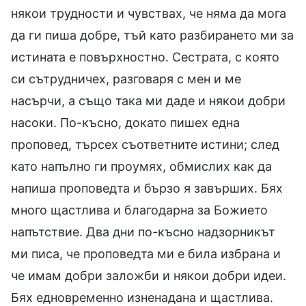
някои трудности и чувствах, че няма да мога
да ги пиша добре, тъй като разбирането ми за
истината е повърхностно. Сестрата, с която
си сътрудничех, разговаря с мен и ме
насърчи, а също така ми даде и някои добри
насоки. По-късно, докато пишех една
проповед, търсех съответните истини; след
като напълно ги проумях, обмислих как да
напиша проповедта и бързо я завърших. Бях
много щастлива и благодарна за Божието
напътствие. Два дни по-късно надзорникът
ми писа, че проповедта ми е била избрана и
че имам добри заложби и някои добри идеи.
Бях едновременно изненадана и щастлива.