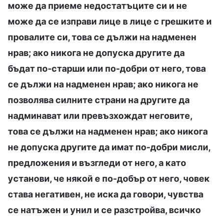
може да приеме недостатъците си и не
може да се изправи лице в лице с грешките и
провалите си, това се дължи на надменен
нрав; ако никога не допуска другите да
бъдат по-старши или по-добри от него, това
се дължи на надменен нрав; ако никога не
позволява силните страни на другите да
надминават или превъзхождат неговите,
това се дължи на надменен нрав; ако никога
не допуска другите да имат по-добри мисли,
предложения и възгледи от него, а като
установи, че някой е по-добър от него, човек
става негативен, не иска да говори, чувства
се натъжен и унил и се разстройва, всичко