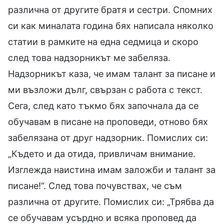
различна от другите братя и сестри. Спомних
си как миналата година бях написала няколко
статии в рамките на една седмица и скоро
след това надзорникът ме забеляза.
Надзорникът каза, че имам талант за писане и
ми възложи дълг, свързан с работа с текст.
Сега, след като тъкмо бях започнала да се
обучавам в писане на проповеди, отново бях
забелязана от друг надзорник. Помислих си:
„Където и да отида, привличам внимание.
Изглежда наистина имам заложби и талант за
писане!“. След това почувствах, че съм
различна от другите. Помислих си: „Трябва да
се обучавам усърдно и всяка проповед да