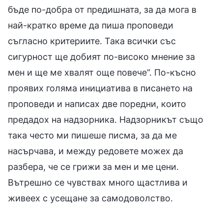
бъде по-добра от предишната, за да мога в
най-кратко време да пиша проповеди
съгласно критериите. Така всички със
сигурност ще добият по-високо мнение за
мен и ще ме хвалят още повече“. По-късно
проявих голяма инициатива в писането на
проповеди и написах две поредни, които
предадох на надзорника. Надзорникът също
така често ми пишеше писма, за да ме
насърчава, и между редовете можех да
разбера, че се грижи за мен и ме цени.
Вътрешно се чувствах много щастлива и
живеех с усещане за самодоволство.