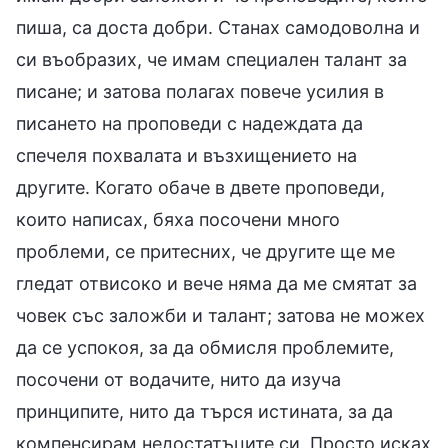
пиша, са доста добри. Станах самодоволна и
си въобразих, че имам специален талант за
писане; и затова полагах повече усилия в
писането на проповеди с надеждата да
спечеля похвалата и възхищението на
другите. Когато обаче в двете проповеди,
които написах, бяха посочени много
проблеми, се притесних, че другите ще ме
гледат отвисоко и вече няма да ме смятат за
човек със заложби и талант; затова не можех
да се успокоя, за да обмисля проблемите,
посочени от водачите, нито да изуча
принципите, нито да търся истината, за да
компенсирам недостатъците си. Просто исках