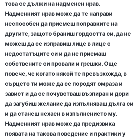
това се дължи на надменен нрав.
Надменният нрав може да те направи
неспособен да приемеш поправките на
другите, защото браниш гордостта си, да не
можеш да се изправиш лице в лице с
недостатъците си и да не приемаш
собствените си провали и грешки. Още
повече, че когато някой те превъзхожда, в
сърцето ти може да се породят омраза и
завист и да се почувстваш възпиран и дори
да загубиш желание да изпълняваш дълга си
и да станеш нехаен в изпълнението му.
Надменният нрав може да предизвика
появата на такова поведение и практики у