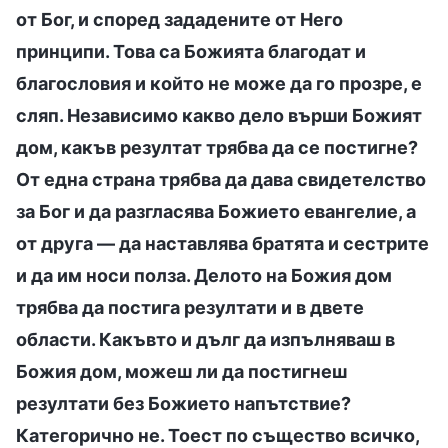
от Бог, и според зададените от Него
принципи. Това са Божията благодат и
благословия и който не може да го прозре, е
сляп. Независимо какво дело върши Божият
дом, какъв резултат трябва да се постигне?
От една страна трябва да дава свидетелство
за Бог и да разгласява Божието евангелие, а
от друга — да наставлява братята и сестрите
и да им носи полза. Делото на Божия дом
трябва да постига резултати и в двете
области. Какъвто и дълг да изпълняваш в
Божия дом, можеш ли да постигнеш
резултати без Божието напътствие?
Категорично не. Тоест по същество всичко,