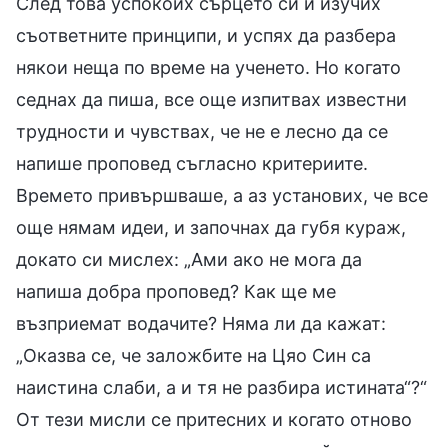
След това успокоих сърцето си и изучих
съответните принципи, и успях да разбера
някои неща по време на ученето. Но когато
седнах да пиша, все още изпитвах известни
трудности и чувствах, че не е лесно да се
напише проповед съгласно критериите.
Времето привършваше, а аз установих, че все
още нямам идеи, и започнах да губя кураж,
докато си мислех: „Ами ако не мога да
напиша добра проповед? Как ще ме
възприемат водачите? Няма ли да кажат:
„Оказва се, че заложбите на Цяо Син са
наистина слаби, а и тя не разбира истината“?“
От тези мисли се притесних и когато отново