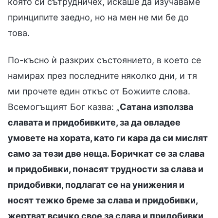
която си сътрудничех, искаше да изучаваме
принципите заедно, но на мен не ми бе до
това.
По-късно ѝ разкрих състоянието, в което се
намирах през последните няколко дни, и тя
ми прочете един откъс от Божиите слова.
Всемогъщият Бог казва: „
Сатана използва
славата и придобивките, за да овладее
умовете на хората, като ги кара да си мислят
само за тези две неща. Боричкат се за слава
и придобивки, понасят трудности за слава и
придобивки, подлагат се на унижения и
носят тежко бреме за слава и придобивки,
жертват всичко свое за слава и придобивки