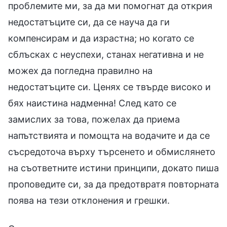
проблемите ми, за да ми помогнат да открия
недостатъците си, да се науча да ги
компенсирам и да израстна; но когато се
сблъсках с неуспехи, станах негативна и не
можех да погледна правилно на
недостатъците си. Ценях се твърде високо и
бях наистина надменна! След като се
замислих за това, пожелах да приема
напътствията и помощта на водачите и да се
съсредоточа върху търсенето и обмислянето
на съответните истини принципи, докато пиша
проповедите си, за да предотвратя повторната
поява на тези отклонения и грешки.