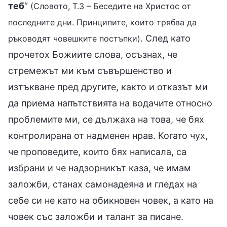
теб
“
(Словото, Т.3 – Беседите на Христос от
последните дни. Принципите, които трябва да
. След като
ръководят човешките постъпки)
прочетох Божиите слова, осъзнах, че
стремежът ми към съвършенство и
изтъкване пред другите, както и отказът ми
да приема напътствията на водачите относно
проблемите ми, се дължаха на това, че бях
контролирана от надменен нрав. Когато чух,
че проповедите, които бях написала, са
избрани и че надзорникът каза, че имам
заложби, станах самонадеяна и гледах на
себе си не като на обикновен човек, а като на
човек със заложби и талант за писане.