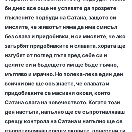
би днес все още не успявате да прозрете
пъклените подбуди на Сатана, защото си
мислите, че животът няма да има смисъл
без слава и придобивки, и си мислите, че ако
загърбят придобивките и славата, хората ще
изгубят от поглед пътя пред себе си и
целите си и бъдещето им ще бъде тъмно,
мъгляво и мрачно. Но полека-лека един ден
всички вие ще осъзнаете, че славата и
придобивките са масивни окови, които
Сатана слага на човечеството. Когато този
ден настъпи, напълно ще се съпротивляваш
срещу контрола на Сатана и напълно ще се
съпротивляваш срещу оковите, донесени ти