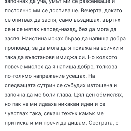
започнах да уча, умът ми се разсейваше и
постоянно ми се доспиваше. Вечерта, докато
се опитвах да заспя, само въздишах, въртях
се и се мятах напред-назад, без да мога да
заспя. Наистина исках бързо да напиша добра
проповед, за да мога да я покажа на всички и
така да възстановя имиджа си. Но колкото
повече мислех да я напиша добре, толкова
по-голямо напрежение усещах. На
следващата сутрин се събудих изтощена и
започна да ме боли глава. Цял ден обмислях,
но пак не ми идваха никакви идеи и се
чувствах така, сякаш тежък камък ме
притиска и ми пречи да дишам. Сестрата, с