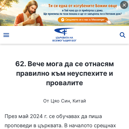
62. Вече мога да се отнасям правилно към неуспехите и провалите
62. Вече мога да се отнасям
правилно към неуспехите и
провалите
От Цяо Син, Китай
През май 2024 г. се обучавах да пиша
проповеди в църквата. В началото срещнах