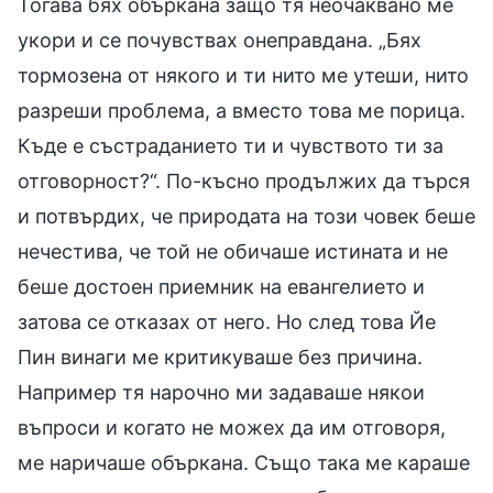
Тогава бях объркана защо тя неочаквано ме
укори и се почувствах онеправдана. „Бях
тормозена от някого и ти нито ме утеши, нито
разреши проблема, а вместо това ме порица.
Къде е състраданието ти и чувството ти за
отговорност?“. По-късно продължих да търся
и потвърдих, че природата на този човек беше
нечестива, че той не обичаше истината и не
беше достоен приемник на евангелието и
затова се отказах от него. Но след това Йе
Пин винаги ме критикуваше без причина.
Например тя нарочно ми задаваше някои
въпроси и когато не можех да им отговоря,
ме наричаше объркана. Също така ме караше