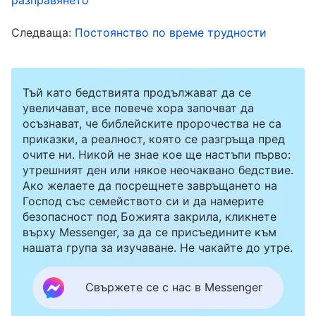
винаги дремеше, а другият винаги ми
досаждаше да клюкарствам. Два месеца по-
Следваща:
Постоянство по време трудности
късно нищо не беше придобито от тези
сбирки и аз бях в състояние на обърканост.
Тъй като бедствията продължават да се
Мислех за предишните сбирки, как всички
увеличават, все повече хора започват да
разкриваха сърцата си и разговаряха за
осъзнават, че библейските пророчества не са
преживяванията и знанието си, на което се
приказки, а реалност, която се разгръща пред
очите ни. Никой не знае кое ще настъпи първо:
наслаждавах много. Но сега изпитвах огромна
утрешният ден или някое неочаквано бедствие.
болка, бях също много негативна и слаба.
Ако желаете да посрещнете завръщането на
Господ със семейството си и да намерите
Мислех, че с посещаването на сбирките тук
безопасност под Божията закрила, кликнете
загубата, нанесена върху живота ми, беше
върху Messenger, за да се присъедините към
нашата група за изучаване. Не чакайте до утре.
твърде голяма. Ако продължавах така, можех
ли да придобия истината и да получа
Свържете се с нас в Messenger
спасение? Едва след това открих, че Йе Пин