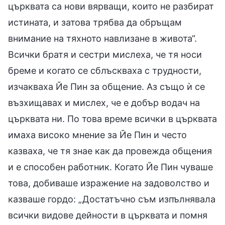
църквата са нови вярващи, които не разбират
истината, и затова трябва да обръщам
внимание на тяхното навлизане в живота“.
Всички братя и сестри мислеха, че тя носи
бреме и когато се сблъскваха с трудности,
изчакваха Йе Пин за общение. Аз също ѝ се
възхищавах и мислех, че е добър водач на
църквата ни. По това време всички в църквата
имаха високо мнение за Йе Пин и често
казваха, че тя знае как да провежда общения
и е способен работник. Когато Йе Пин чуваше
това, добиваше изражение на задоволство и
казваше гордо: „Достатъчно съм изпълнявала
всички видове дейности в църквата и помня