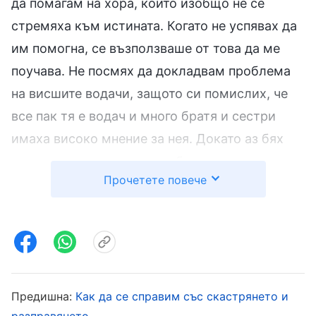
да помагам на хора, които изобщо не се
стремяха към истината. Когато не успявах да
им помогна, се възползваше от това да ме
поучава. Не посмях да докладвам проблема
на висшите водачи, защото си помислих, че
все пак тя е водач и много братя и сестри
имаха високо мнение за нея. Докато аз бях
само водач на група и трябваше да направя
Прочетете повече
всичко по силите си да не я оскърбявам. Но
това, което не очаквах, беше Йе Пин
неразумно да прекъсне дълга ми като водач
на група и да уреди да се събирам с двама
души, които изобщо не се стремяха към
истината. По време на сбирките единият
Предишна:
Как да се справим със скастрянето и
разправянето