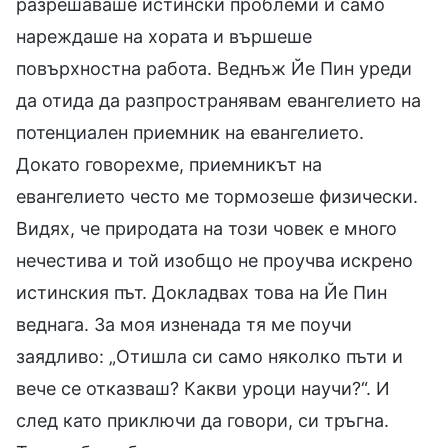
разрешаваше истински проблеми и само
нареждаше на хората и вършеше
повърхностна работа. Веднъж Йе Пин уреди
да отида да разпространявам евангелието на
потенциален приемник на евангелието.
Докато говорехме, приемникът на
евангелието често ме тормозеше физически.
Видях, че природата на този човек е много
нечестива и той изобщо не проучва искрено
истинския път. Докладвах това на Йе Пин
веднага. За моя изненада тя ме поучи
заядливо: „Отишла си само няколко пъти и
вече се отказваш? Какви уроци научи?“. И
след като приключи да говори, си тръгна.