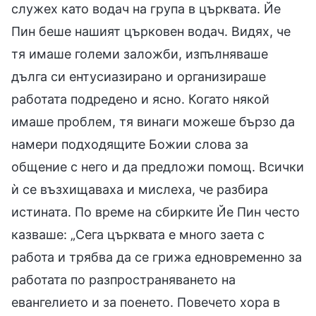
служех като водач на група в църквата. Йе
Пин беше нашият църковен водач. Видях, че
тя имаше големи заложби, изпълняваше
дълга си ентусиазирано и организираше
работата подредено и ясно. Когато някой
имаше проблем, тя винаги можеше бързо да
намери подходящите Божии слова за
общение с него и да предложи помощ. Всички
ѝ се възхищаваха и мислеха, че разбира
истината. По време на сбирките Йе Пин често
казваше: „Сега църквата е много заета с
работа и трябва да се грижа едновременно за
работата по разпространяването на
евангелието и за поенето. Повечето хора в