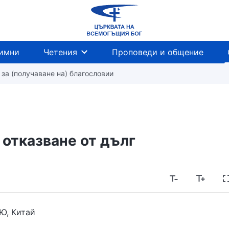
имни
Четения
Проповеди и общение
за (получаване на) благословии
 отказване от дълг
 Ю, Китай