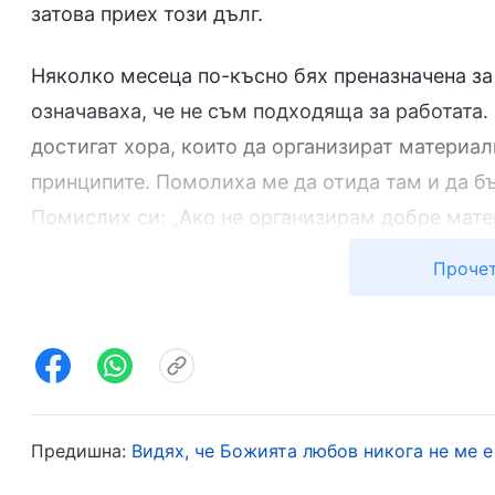
затова приех този дълг.
Няколко месеца по-късно бях преназначена за
означаваха, че не съм подходяща за работата. 
достигат хора, които да организират материал
принципите. Помолиха ме да отида там и да бъ
Помислих си: „Ако не организирам добре мате
погрешно, ще трябва да нося отговорност за т
Прочет
начин, който нарушава принципите, като остав
ще съм близо до това да бъда освободена и от
Затова отново се измъкнах, като се извиних, 
е слаба и не си струва да бъда развивана. Сле
общение с мен, и посочиха, че естеството на 
Предишна:
Видях, че Божията любов никога не ме е
отказ да се приема истината. Ясно осъзнах, ч