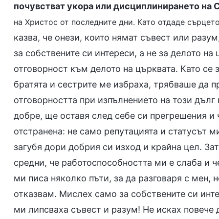
почувстват укора или дисциплинирането на С
на Христос от последните дни. Като отдаде сърцето
казва, че онези, които нямат съвест или разум
за собствените си интереси, а не за делото на
отговорност към делото на църквата. Като се з
братята и сестрите ме избраха, трябваше да пр
отговорността при изпълнението на този дълг 
добре, ще оставя след себе си прегрешения и 
отстранена: не само репутацията и статусът м
загубя дори добрия си изход и крайна цел. Зат
средни, че работоспособността ми е слаба и ч
ми писа няколко пъти, за да разговаря с мен,
отказвам. Мислех само за собствените си инте
ми липсваха съвест и разум! Не исках повече 