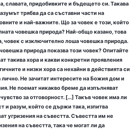
а, славата, придобивките и бъдещето си. Такава
разумът трябва да са съставни части на
овните и най-важните. Що за човек е този, който
лната човешка природа? Най-общо казано, това
а, човек с изключително лоша човешка природа.
 човешка природа показва този човек? Опитайте
ат такива хора и какви конкретни проявления
тичните и низки хора са нехайни в действията си
га лично. Не зачитат интересите на Божия дом и
ия. Не поемат никакво бреме да изпълняват
 чувство за отговорност. […] Такъв човек има ли
т и разум, който се държи така, изпитва
ват угризения на съвестта. Съвестта им не
изения на съвестта, така че могат ли да