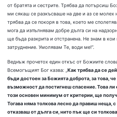
от братята и сестрите. Трябва да потърсиш Б
ми сякаш се разкъсваше на две и аз се молех 
трябва да се покоря в това, което ме сполетяв
мога да изпълнявам добре дълга си на надзорн
ще бъда разкрита и отстранена. Не знам в кои 
затруднение. Умолявам Те, води ме!“.
Веднъж прочетох един откъс от Божиите слова
Всемогъщият Бог казва: „
Как трябва да се де
бъди достоен за Божията доброта, за това, че 
възможност да постигнеш спасение. Това ли
този основен минимум от критерии, ще получ
Тогава няма толкова лесно да правиш неща, с 
отказваш от дълга си, нито пък ще си толков