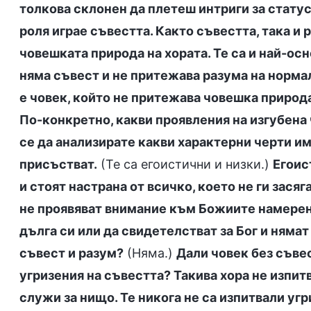
толкова склонен да плетеш интриги за статус
роля играе съвестта. Както съвестта, така и 
човешката природа на хората. Те са и най-осн
няма съвест и не притежава разума на норма
е човек, който не притежава човешка природ
По-конкретно, какви проявления на изгубена
се да анализирате какви характерни черти им
присъстват.
(Те са егоистични и низки.)
Егоис
и стоят настрана от всичко, което не ги зася
не проявяват внимание към Божиите намерен
дълга си или да свидетелстват за Бог и нямат
съвест и разум?
(Няма.)
Дали човек без съвес
угризения на съвестта? Такива хора не изпит
служи за нищо. Те никога не са изпитвали угр