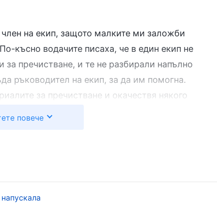
 член на екип, защото малките ми заложби
По-късно водачите писаха, че в един екип не
и за пречистване, и те не разбирали напълно
да ръководител на екип, за да им помогна.
риалите за пречистване и окачествя някого
ова. Ако не проумея нещата ясно и постъпя по
ете повече
я след себе си прегрешения и злодеяния, тогава
странена. По-безопасно е да съм член на екип“.
че заложбите ми са малки, работоспособността ми
д това водачите ми писаха, за да проведат
многократния ми отказ от дълга ми представлява
 напускала
е общението на водачите беше напомняне и