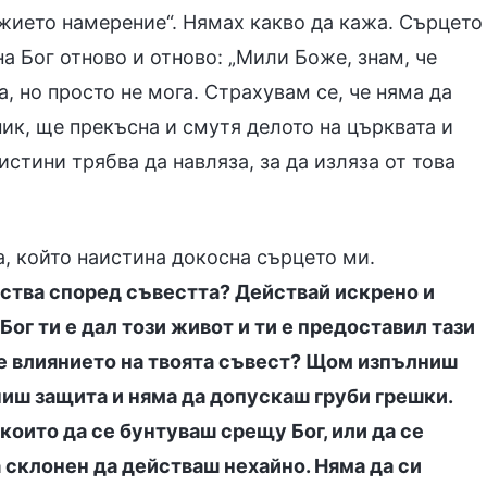
ожието намерение“. Нямах какво да кажа. Сърцето
на Бог отново и отново: „Мили Боже, знам, че
а, но просто не мога. Страхувам се, че няма да
ик, ще прекъсна и смутя делото на църквата и
истини трябва да навляза, за да изляза от това
, който наистина докосна сърцето ми.
йства според съвестта? Действай искрено и
Бог ти е дал този живот и ти е предоставил тази
 е влиянието на твоята съвест? Щом изпълниш
иш защита и няма да допускаш груби грешки.
които да се бунтуваш срещу Бог, или да се
а склонен да действаш нехайно. Няма да си