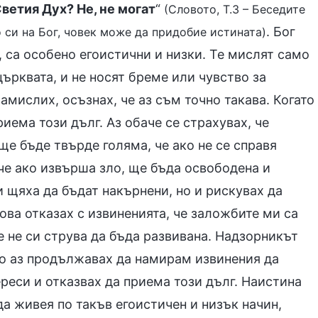
ветия Дух? Не, не могат
“
(Словото, Т.3 – Беседите
. Бог
 си на Бог, човек може да придобие истината)
, са особено егоистични и низки. Те мислят само
 църквата, и не носят бреме или чувство за
амислих, осъзнах, че аз съм точно такава. Когато
иема този дълг. Аз обаче се страхувах, че
ще бъде твърде голяма, че ако не се справя
че ако извърша зло, ще бъда освободена и
и щяха да бъдат накърнени, но и рискувах да
ова отказах с извиненията, че заложбите ми са
е не си струва да бъда развивана. Надзорникът
 но аз продължавах да намирам извинения да
реси и отказвах да приема този дълг. Наистина
да живея по такъв егоистичен и низък начин,