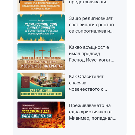
представлява ли
предателство към
Господ Исус?
Защо религиозният
свят винаги яростно
се съпротивлява и
осъжда новата
работа на Бог
Какво всъщност е
имал предвид
Господ Исус, когато
е казал „Извърши се“
на кръста?
Как Спасителят
спасява
човечеството с
идването си?
Преживяването на
една християнка от
Мианмар, попаднала
в ада след смъртта
си