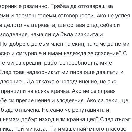
дзорник е различно. Трябва да отговаряш за
еми и поемаш големи отговорности. Ако не успея
а делото на църквата, ще оставя след себе си
злодеяния, няма ли да бъда разкрита и
 По-добре е да съм член на екип, така че да не ми
асно и сигурно е и имам надежда за спасение“. С
те ми са средни, работоспособността ми е
 След това надзорникът ми писа още два пъти и
двоение: „Да откажа е неподчинение, но ако
 принципи на всяка крачка. Ако не се справя
бе си прегрешения и злодеяния. Ако са леки, ще
 бъда отлъчена. Не само че репутацията и
а нямам добър изход или крайна цел“. След дълъг
ника, той ми каза: „Ти имаше най-много гласове