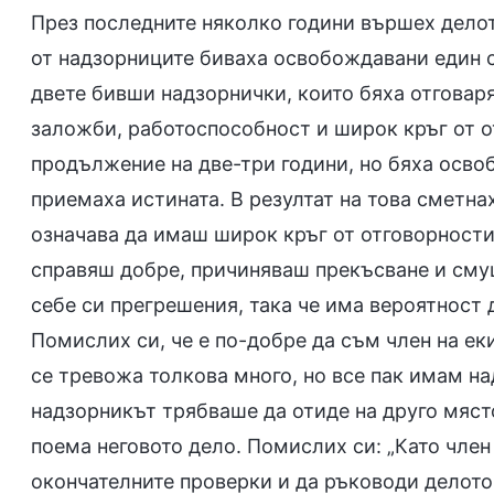
През последните няколко години вършех делот
от надзорниците биваха освобождавани един сл
двете бивши надзорнички, които бяха отговар
заложби, работоспособност и широк кръг от о
продължение на две-три години, но бяха осво
приемаха истината. В резултат на това сметнах
означава да имаш широк кръг от отговорности
справяш добре, причиняваш прекъсване и смущ
себе си прегрешения, така че има вероятност 
Помислих си, че е по-добре да съм член на ек
се тревожа толкова много, но все пак имам над
надзорникът трябваше да отиде на друго място
поема неговото дело. Помислих си: „Като член
окончателните проверки и да ръководи делото,