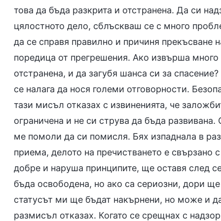
това да бъда разкрита и отстранена. Да си на
цялостното дело, сблъскваш се с много пробл
да се справя правилно и причиня прекъсване н
поредица от прегрешения. Ако извърша много 
отстранена, и да загубя шанса си за спасение?
се налага да нося големи отговорности. Безоп
тази мисъл отказах с извиненията, че заложби
ограничена и не си струва да бъда развивана.
ме помоли да си помисля. Бях изпаднала в раз
приема, делото на пречистването е свързано с
добре и наруша принципите, ще оставя след се
бъда освободена, но ако са сериозни, дори ще
статусът ми ще бъдат накърнени, но може и д
размисъл отказах. Когато се срещнах с надзор