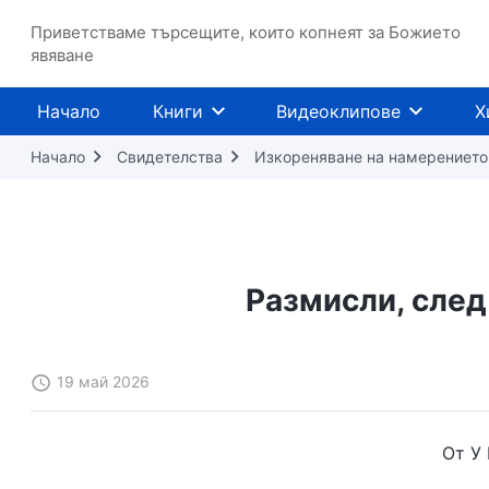
Приветстваме търсещите, които копнеят за Божието
явяване
Начало
Книги
Видеоклипове
Х
Начало
Свидетелства
Изкореняване на намерението 
Размисли, след
19 май 2026
От У