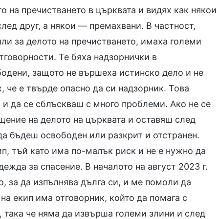
о на пречистването в църквата и видях как някои
ед друг, а някои — премахвани. В частност,
яли за делото на пречистването, имаха големи
тговорности. Те бяха надзорнички в
бодени, защото не вършеха истинско дело и не
, че е твърде опасно да си надзорник. Това
 и да се сблъскваш с много проблеми. Ако не се
ение на делото на църквата и оставяш след
да бъдеш освободен или разкрит и отстранен.
ип, тъй като има по-малък риск и не е нужно да
ежда за спасение. В началото на август 2023 г.
, за да изпълнява дълга си, и ме помоли да
 на екип има отговорник, който да помага с
 така че няма да извърша големи злини и след