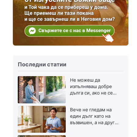
Последни статии
Не можеш да
изпълняваш добре
дълга си, ако не се
стремиш към
напредък
Вече не гледам на
един дълг като на
възвишен, а на друг
— като на скромен