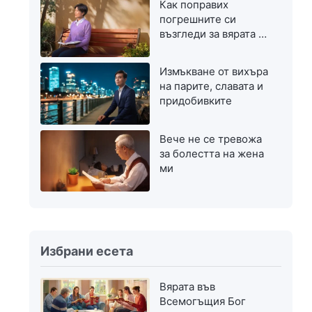
Как поправих
погрешните си
възгледи за вярата в
Бог
Измъкване от вихъра
на парите, славата и
придобивките
Вече не се тревожа
за болестта на жена
ми
Избрани есета
Вярата във
Всемогъщия Бог