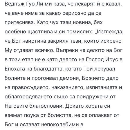
Веднъж Гуо Ли ми каза, че лекарят ѝ е казал,
че вече няма за какво сериозно да се
притеснява. Като чух тази новина, бях
особено щастлива и си помислих: „Изглежда,
че Бог наистина закриля тези, които искрено
Му отдават всичко. Въпреки че делото на Бог
в този етап не е като делото на Господ Исус в
Епохата на благодатта, когато Той лекувал
болните и прогонвал демони, Божието дело
на правосъдието, наказанието, изпитанията и
облагородяването също са придружени от
Неговите благословии. Докато хората си
вземат поука от болестта, не се оплакват от
Бог и остават непоколебими в