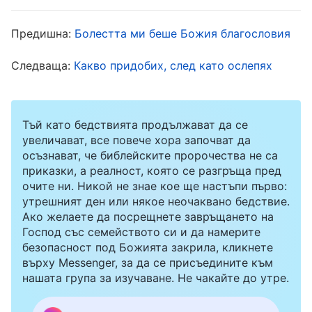
отричането от неща и отдаването на всичко не
гарантират Божията грижа и закрила! Бог
Предишна:
Болестта ми беше Божия благословия
дори не дава никакви специални награди или
Следваща:
Какво придобих, след като ослепях
благословии на онези, които наистина вярват
в Него, отричат се от неща и отдават всичко.
Ако вярата в Бог води до край като този на
Тъй като бедствията продължават да се
Гуо Ли, просто не си струва!“. По онова време
увеличават, все повече хора започват да
осъзнават, че библейските пророчества не са
не можех да приема такъв резултат. Моите
приказки, а реалност, която се разгръща пред
представи, погрешни разбирания и критики
очите ни. Никой не знае кое ще настъпи първо:
утрешният ден или някое неочаквано бедствие.
към Бог изплуваха неконтролируемо. Дори не
Ако желаете да посрещнете завръщането на
знаех за какво да разговарям на събиранията.
Господ със семейството си и да намерите
безопасност под Божията закрила, кликнете
Сърцето ми беше празно и леденостудено, а
върху Messenger, за да се присъедините към
болката — неописуема. Станах изключително
нашата група за изучаване. Не чакайте до утре.
унила. Мислех си как аз също бях напуснала