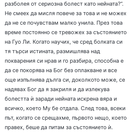
разболея от сериозна болест като нейната?“.
Не смеех да мисля повече за това и не можех
да не се почувствам малко унила. През това
време постоянно се тревожех за състоянието
на Гуо Ли. Когато научих, че сред болката си
тя търси истината, размишлява над
покварения си нрав и го разбира, способна е
да се покорява на Бог без оплакване и все
още изпълнява дълга си, доколкото може, се
надявах Бог да я закриля и да излекува
болестта ѝ заради нейната искрена вяра и
всичко, което Му бе отдала. След това, всеки
път, когато се срещахме, първото нещо, което
правех, беше да питам за състоянието ѝ.