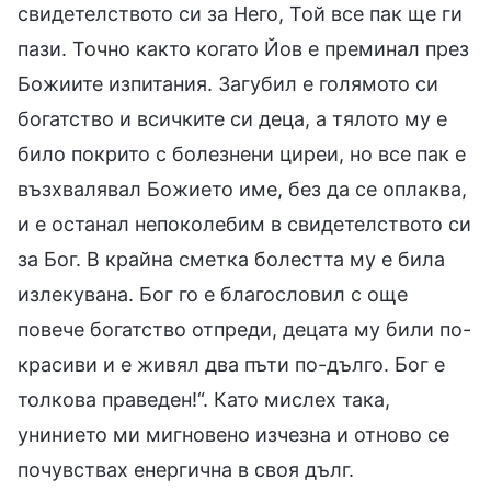
свидетелството си за Него, Той все пак ще ги
пази. Точно както когато Йов е преминал през
Божиите изпитания. Загубил е голямото си
богатство и всичките си деца, а тялото му е
било покрито с болезнени циреи, но все пак е
възхвалявал Божието име, без да се оплаква,
и е останал непоколебим в свидетелството си
за Бог. В крайна сметка болестта му е била
излекувана. Бог го е благословил с още
повече богатство отпреди, децата му били по-
красиви и е живял два пъти по-дълго. Бог е
толкова праведен!“. Като мислех така,
унинието ми мигновено изчезна и отново се
почувствах енергична в своя дълг.