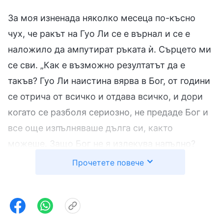
За моя изненада няколко месеца по-късно
чух, че ракът на Гуо Ли се е върнал и се е
наложило да ампутират ръката ѝ. Сърцето ми
се сви. „Как е възможно резултатът да е
такъв? Гуо Ли наистина вярва в Бог, от години
се отрича от всичко и отдава всичко, и дори
когато се разболя сериозно, не предаде Бог и
все още изпълняваше дълга си, както
можеше. Защо Бог не я излекува напълно?
Защо трябваше да ѝ ампутират ръката?“. Не
Прочетете повече
можех да го проумея. „Тя остана
непоколебима в свидетелството си, така че
защо Бог не я защити? Изглежда, че