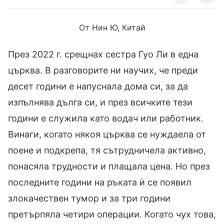
От Нин Ю, Китай
През 2022 г. срещнах сестра Гуо Ли в една
църква. В разговорите ни научих, че преди
десет години е напуснала дома си, за да
изпълнява дълга си, и през всичките тези
години е служила като водач или работник.
Винаги, когато някоя църква се нуждаела от
поене и подкрепа, тя сътрудничела активно,
понасяла трудности и плащала цена. Но през
последните години на ръката ѝ се появил
злокачествен тумор и за три години
претърпяла четири операции. Когато чух това,