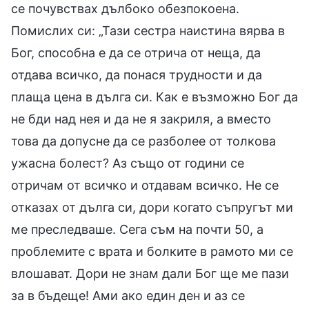
се почувствах дълбоко обезпокоена.
Помислих си: „Тази сестра наистина вярва в
Бог, способна е да се отрича от неща, да
отдава всичко, да понася трудности и да
плаща цена в дълга си. Как е възможно Бог да
не бди над нея и да не я закриля, а вместо
това да допусне да се разболее от толкова
ужасна болест? Аз също от години се
отричам от всичко и отдавам всичко. Не се
отказах от дълга си, дори когато съпругът ми
ме преследваше. Сега съм на почти 50, а
проблемите с врата и болките в рамото ми се
влошават. Дори не знам дали Бог ще ме пази
за в бъдеще! Ами ако един ден и аз се