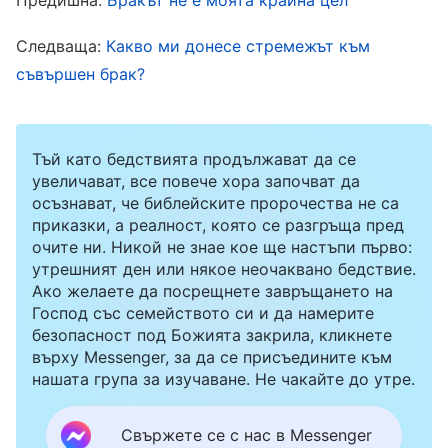
внимателно от преди.
Следваща:
Какво ми донесе стремежът към
През юни 2019 г. бях избрана за водач в
съвършен брак?
църквата. Когато чух тази новина, бях много
щастлива и си помислих, че като водач ще
Тъй като бедствията продължават да се
имам много възможности да се обучавам и
увеличават, все повече хора започват да
да постигна бърз напредък в живота. Въпреки
осъзнават, че библейските пророчества не са
приказки, а реалност, която се разгръща пред
това бях изпълнена и с опасения: „Преди
очите ни. Никой не знае кое ще настъпи първо:
съпругът ми винаги ме гледаше лошо или се
утрешният ден или някое неочаквано бедствие.
Ако желаете да посрещнете завръщането на
оплакваше, когато ходех на събирания.
Господ със семейството си и да намерите
Водачите имат повече работа и ще трябва да
безопасност под Божията закрила, кликнете
ходя често на събирания. Дали няма да се
върху Messenger, за да се присъедините към
нашата група за изучаване. Не чакайте до утре.
опита да ми възпира още повече? Ако това се
случи, тогава никога повече няма да имаме
Свържете се с нас в Messenger