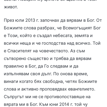
живот.
През юли 2013 г. започнах да вярвам в Бог. От
Божиите слова разбрах, че Всемогъщият Бог
е Този, който е създал небесата, земята и
всички неща и че господства над всичко. Той
е Спасителят на човечеството. Аз съм
сътворено същество и трябва да вярвам
правилно в Бог, да Го следвам и да
изпълнявам своя дълг. По онова време,
винаги когато бях свободна, четях Божиите
слова и активно проповядвах евангелието.
Съпругът ми не се противопоставяше на
вярата ми в Бог. Към юни 2014 г. той чу