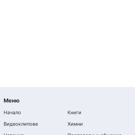
мен. Тогава произнесох думите: „Е, тогава
просто се разведи с мен!“, но вътрешно се
чувствах слаба. Мислех си: „Ами ако
съпругът ми наистина се разведе с мен?
Какъв ще бъде животът ми след това?“. Щом
си помислих за развод, почувствах, че след
това няма да имам никакво щастие. Изпитах
толкова силна болка в сърцето, сякаш ме
пронизваха с нож. Вече не исках да излизам
всеки ден, за да изпълнявам дълга си. Бях
обаче водач в църквата и отговарях за
Меню
цялостното църковно дело. Ако изоставех
Начало
Книги
дълга си, наистина щях да съм без съвест.
Видеоклипове
Химни
Трябваше просто да стисна зъби и да