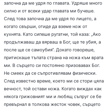
започна да ме удря по главата. Удряше много
силно и от всеки удар главата ми бучеше.
След това започна да ме удря по лицето, а
когато свърши, отиде да вземе нож от
кухнята. Като сипеше ругатни, той каза: „Ако
продължаваш да вярваш в Бог, ще те убия, а
после ще се самоубия“. Докато говореше,
притискаше тъпата страна на ножа към врата
ми. В сърцето си постоянно призовавах Бог.
Не смеех да се съпротивлявам физически.
След известно време, което ми се стори цяла
вечност, той остави ножа. Когато виждах как
някога грижовният ми и любящ съпруг се бе
превърнал в толкова жесток човек, сърцето