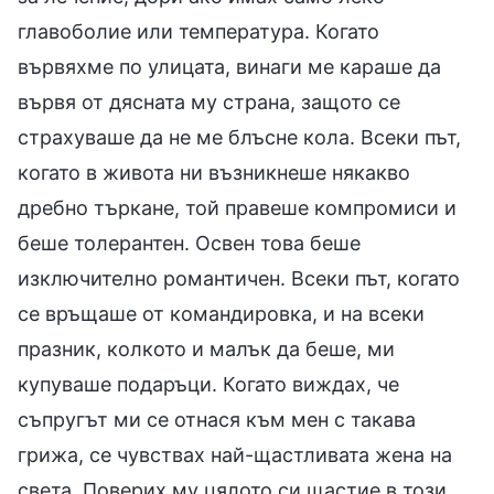
главоболие или температура. Когато
вървяхме по улицата, винаги ме караше да
вървя от дясната му страна, защото се
страхуваше да не ме блъсне кола. Всеки път,
когато в живота ни възникнеше някакво
дребно търкане, той правеше компромиси и
беше толерантен. Освен това беше
изключително романтичен. Всеки път, когато
се връщаше от командировка, и на всеки
празник, колкото и малък да беше, ми
купуваше подаръци. Когато виждах, че
съпругът ми се отнася към мен с такава
грижа, се чувствах най-щастливата жена на
света. Поверих му цялото си щастие в този