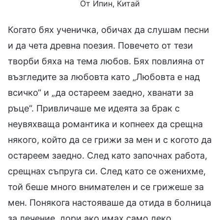
От Ипин, Китай
Когато бях ученичка, обичах да слушам песни
и да чета древна поезия. Повечето от тези
творби бяха на тема любов. Бях повлияна от
възгледите за любовта като „Любовта е над
всичко“ и „да остареем заедно, хванати за
ръце“. Привличаше ме идеята за брак с
неувяхваща романтика и копнеех да срещна
някого, който да се грижи за мен и с когото да
остареем заедно. След като започнах работа,
срещнах съпруга си. След като се оженихме,
той беше много внимателен и се грижеше за
мен. Понякога настояваше да отида в болница
за лечение, дори ако имах само леко