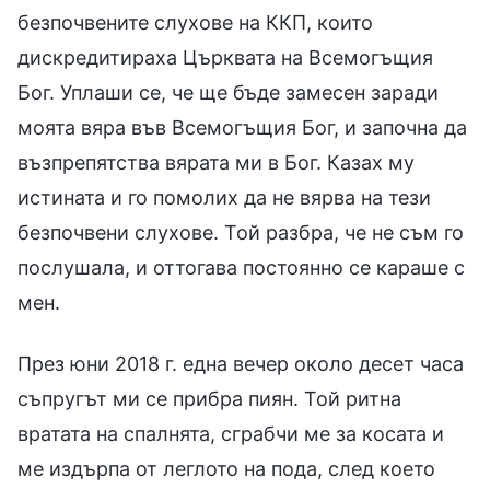
безпочвените слухове на ККП, които
дискредитираха Църквата на Всемогъщия
Бог. Уплаши се, че ще бъде замесен заради
моята вяра във Всемогъщия Бог, и започна да
възпрепятства вярата ми в Бог. Казах му
истината и го помолих да не вярва на тези
безпочвени слухове. Той разбра, че не съм го
послушала, и оттогава постоянно се караше с
мен.
През юни 2018 г. една вечер около десет часа
съпругът ми се прибра пиян. Той ритна
вратата на спалнята, сграбчи ме за косата и
ме издърпа от леглото на пода, след което