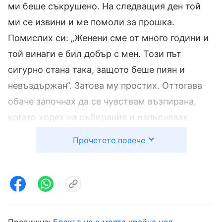
ми беше съкрушено. На следващия ден той
ми се извини и ме помоли за прошка.
Помислих си: „Женени сме от много години и
той винаги е бил добър с мен. Този път
сигурно стана така, защото беше пиян и
невъздържан“. Затова му простих. Оттогава
обаче започнах да се чувствам възпирана,
когато ходех на събирания и изпълнявах
дълга си. Всеки път, когато се връщах от
Прочетете повече
събиране и виждах, че съпругът ми го няма,
въздъхвах с облекчение. Ако беше вкъщи с
навъсено лице, първа го заговарях или го
питах какво иска да яде и бързах да го
приготвя в кухнята. Отнасях се с него още по-
Предишна:
Бракът не е моята крайна цел