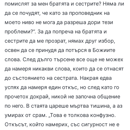
помислят за мен братята и сестрите? Няма ли
да се почудят, че като за проповедник на
моето ниво не мога да разреша дори тези
проблеми?“. За да попреча на братята и
сестрите да ме прозрат, нямах друг избор,
освен да се принудя да потърся в Божиите
слова. След дълго търсене все още не можех
да намеря никакви слова, които да се отнасят
до състоянието на сестрата. Накрая едва
успях да намеря един откъс, но след като го
прочетох докрай, никой не започна общение
по него. В стаята цареше мъртва тишина, а аз
умирах от срам. „Това е толкова конфузно.
Откъсът, който намерих, със сигурност не е