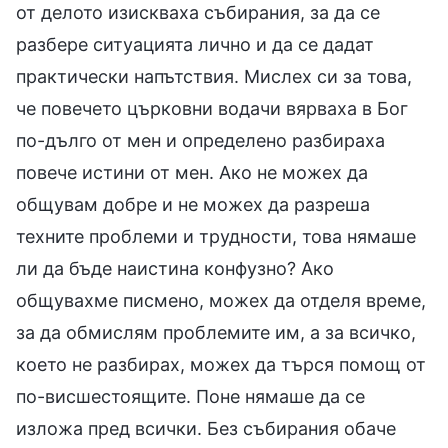
от делото изискваха събирания, за да се
разбере ситуацията лично и да се дадат
практически напътствия. Мислех си за това,
че повечето църковни водачи вярваха в Бог
по-дълго от мен и определено разбираха
повече истини от мен. Ако не можех да
общувам добре и не можех да разреша
техните проблеми и трудности, това нямаше
ли да бъде наистина конфузно? Ако
общувахме писмено, можех да отделя време,
за да обмислям проблемите им, а за всичко,
което не разбирах, можех да търся помощ от
по-висшестоящите. Поне нямаше да се
изложа пред всички. Без събирания обаче