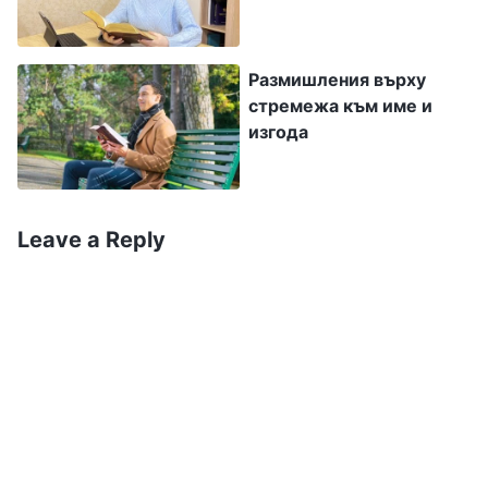
дом, за да върши определена работа или да
изпълнява определен дълг, това не означава,
че той има специален статус или позиция,
Размишления върху
стремежа към име и
или че истините, които разбира, са по-
изгода
дълбоки и по-многобройни от тези на
другите хора — а още по-малко, че този
човек е способен да се покорява на Бог и че
Leave a Reply
няма да Го предаде. Със сигурност, това не
означава и че той познава Бог и че е някой,
който се бои от Него. В действителност той
не е постигнал нищо от това. Повишението и
развиването са просто повишение и
развиване в прекия смисъл и те не са
равносилни на това да е предопределен и