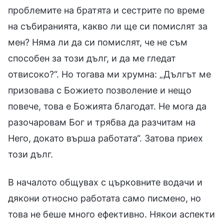
проблемите на братята и сестрите по време
на събиранията, какво ли ще си помислят за
мен? Няма ли да си помислят, че не съм
способен за този дълг, и да ме гледат
отвисоко?“. Но тогава ми хрумна: „Дългът ме
призовава с Божието позволение и нещо
повече, това е Божията благодат. Не мога да
разочаровам Бог и трябва да разчитам на
Него, докато върша работата“. Затова приех
този дълг.
В началото общувах с църковните водачи и
дякони относно работата само писмено, но
това не беше много ефективно. Някои аспекти