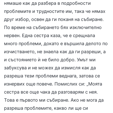
нямаше как да разбера в подробности
проблемите и трудностите им, така че нямах
друг избор, освен да ги поканя на събиране.
По време на събирането бях изключително
нервен. Една сестра каза, че е срещнала
много проблеми, докато е вършила делото по
изчистването, не знаела как да ги разреши, а
и състоянието ѝ не било добро. Умът ми
забуксува и не можех да измисля как да
разреша тези проблеми веднага, затова се
изнервих още повече. Помислих си: „Моята
сестра все още чака да разговарям с нея.
Това е първото ми събиране. Ако не мога да
разреша проблемите, какво ли ще си