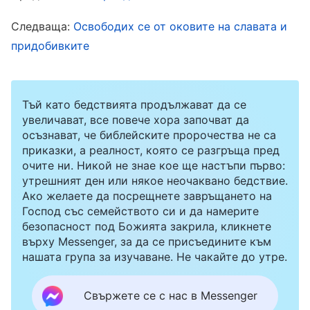
негативен и си мислех: „Днешното събиране
Следваща:
Освободих се от оковите на славата и
беше пълен провал. Не само че не успях да
придобивките
разреша проблемите на братята и сестрите,
но и напълно разобличих истинското си ниво.
Как ще се изправя пред братята и сестрите в
Тъй като бедствията продължават да се
бъдеще?“. По това време живеех в негативно
увеличават, все повече хора започват да
осъзнават, че библейските пророчества не са
състояние и нямах никаква енергия да ям и
приказки, а реалност, която се разгръща пред
пия Божиите слова. Не бях особено усърден в
очите ни. Никой не знае кое ще настъпи първо:
утрешният ден или някое неочаквано бедствие.
проследяването на делото и умишлено
Ако желаете да посрещнете завръщането на
избягвах събиранията. Дори не смеех да се
Господ със семейството си и да намерите
безопасност под Божията закрила, кликнете
събирам с водачите и дяконите близо месец.
върху Messenger, за да се присъедините към
Някои църковни водачи не разбираха
нашата група за изучаване. Не чакайте до утре.
принципите за разпознаване на хората и
Свържете се с нас в Messenger
напредъкът по организирането на