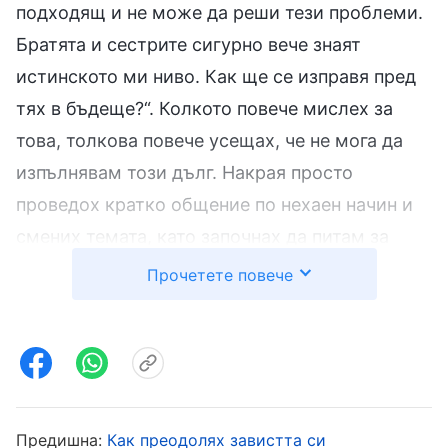
подходящ и не може да реши тези проблеми.
Братята и сестрите сигурно вече знаят
истинското ми ниво. Как ще се изправя пред
тях в бъдеще?“. Колкото повече мислех за
това, толкова повече усещах, че не мога да
изпълнявам този дълг. Накрая просто
проведох кратко общение по нехаен начин и
смених темата, като започнах да питам за
работата. Но тъй като бях нервен и се
Прочетете повече
притеснявах какво ще си помислят за мен
братята и сестрите, ако не мога да решавам
проблеми, добих само много бегла представа
за работата им и едва издържах до края на
събирането. Когато се прибрах, бях много
Предишна:
Как преодолях завистта си