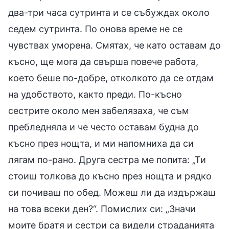
два-три часа сутринта и се събуждах около
седем сутринта. По онова време не се
чувствах уморена. Смятах, че като оставам до
късно, ще мога да свърша повече работа,
което беше по-добре, отколкото да се отдам
на удобството, както преди. По-късно
сестрите около мен забелязаха, че съм
пребледняла и че често оставам будна до
късно през нощта, и ми напомниха да си
лягам по-рано. Друга сестра ме попита: „Ти
стоиш толкова до късно през нощта и рядко
си почиваш по обед. Можеш ли да издържаш
на това всеки ден?“. Помислих си: „Значи
моите братя и сестри са видели страданията