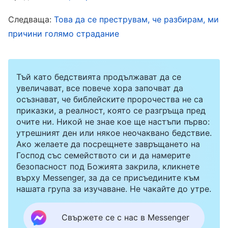
другите братя и сестри са още в офиса,
Следваща:
Това да се преструвам, че разбирам, ми
нарочно вдигах шум, за да разберат, че и аз
причини голямо страдание
работя до полунощ. Когато някои братя и
сестри в различни часови зони ми изпращаха
Тъй като бедствията продължават да се
съобщения, дори да си бях легнала, им
увеличават, все повече хора започват да
отговарях. Винаги, когато казваха: „Толкова е
осъзнават, че библейските пророчества не са
късно, а ти все още не си заспала. Почини си
приказки, а реалност, която се разгръща пред
очите ни. Никой не знае кое ще настъпи първо:
малко!“, чувствах вътрешна радост, тъй като
утрешният ден или някое неочаквано бедствие.
си мислех, че братята и сестрите виждат
Ако желаете да посрещнете завръщането на
Господ със семейството си и да намерите
усилията ми. Когато накрая висшестоящият
безопасност под Божията закрила, кликнете
водач ме попиташе за представянето ми,
върху Messenger, за да се присъедините към
нашата група за изучаване. Не чакайте до утре.
независимо от това как се е получила
работата ми, моето отношение към
Свържете се с нас в Messenger
изпълнението на дълга ми щеше да бъде