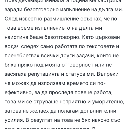
През декември миналата година ме кастриха
заради безотговорно изпълнение на дълга ми.
След известно размишление осъзнах, че по
това време изпълнението на дълга ми
наистина беше безотговорно. Като църковен
водач следях само работата по текстовете и
пренебрегвах всички други задачи, които не
бяха пряко под моята отговорност или не
засягаха репутацията и статуса ми. Въпреки
че можех да използвам времето си по-
ефективно, за да проследя повече работа,
това ми се струваше неприятно и уморително,
затова не желаех да полагам допълнителни
усилия. В резултат на това не бях наясно със