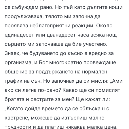
се събуждам рано. Но тъй като дългите нощи
продължаваха, тялото ми започна да
проявява неблагоприятни реакции. Около
единадесет или дванадесет часа всяка нощ
сърцето ми започваше да бие учестено.
Знаех, че будуването до късно е вредно за
организма, и Бог многократно провеждаше
общение за поддържането на нормален
график на сън. Но започнах да си мисля: „Ами
ако си легна по-рано? Какво ще си помислят
братята и сестрите за мен? Ще кажат ли:
„Когато дойде времето да се сблъскаш с
кастрене, можеше да изтърпиш малко
трудности и да платиш някаква малка цена,