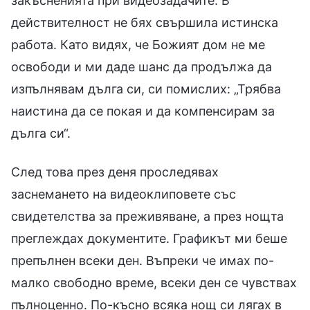
закъсненията при видеозадачите. В
действителност не бях свършила истинска
работа. Като видях, че Божият дом не ме
освободи и ми даде шанс да продължа да
изпълнявам дълга си, си помислих: „Трябва
наистина да се покая и да компенсирам за
дълга си“.
След това през деня проследявах
заснемането на видеоклиповете със
свидетелства за преживяване, а през нощта
преглеждах документите. Графикът ми беше
препълнен всеки ден. Въпреки че имах по-
малко свободно време, всеки ден се чувствах
пълноценно. По-късно всяка нощ си лягах в