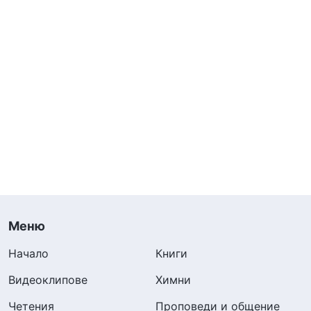
проблемите с дълга ми започнаха да
възникват един след друг и тогава започнах
да размишлявам: възнамерявах да
изпълнявам дълга си добре, защо тогава все
се появяваха още и още проблеми? Защо
ефективността при изпълнението на дълга ми
намаляваше? Осъзнах, че ако продължавам в
този порочен кръг, не само че ще се изтощя
физически, но и от работата ми няма да има
резултати. Трябваше бързо да променя тази
Меню
ситуация.
Начало
Книги
След това се замислих: знаех, че да стоя до
Видеоклипове
Химни
късно, е вредно за здравето ми и понижава
Четения
Проповеди и общение