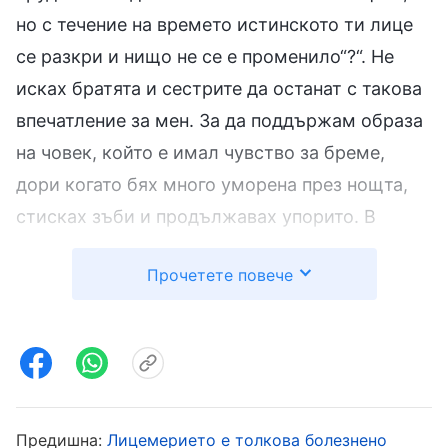
но с течение на времето истинското ти лице
се разкри и нищо не се е променило“?“. Не
исках братята и сестрите да останат с такова
впечатление за мен. За да поддържам образа
на човек, който е имал чувство за бреме,
дори когато бях много уморена през нощта,
стисках зъби и продължавах упорито. В
средата на деня не смеех да подремна
Прочетете повече
прекалено дълго от страх братята и сестрите
да не кажат, че се отдавам на плътта.
Понякога, когато не дремвах по обед и се
чувствах наистина уморена, изпивах чаша
кафе, за да остана бодра. Понякога, когато
работех до късно през нощта и виждах, че
Предишна:
Лицемерието е толкова болезнено