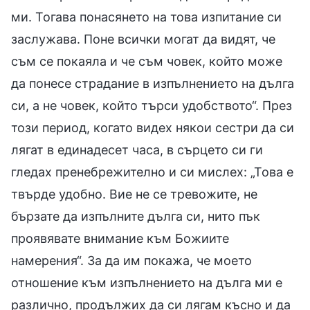
ми. Тогава понасянето на това изпитание си
заслужава. Поне всички могат да видят, че
съм се покаяла и че съм човек, който може
да понесе страдание в изпълнението на дълга
си, а не човек, който търси удобството“. През
този период, когато видех някои сестри да си
лягат в единадесет часа, в сърцето си ги
гледах пренебрежително и си мислех: „Това е
твърде удобно. Вие не се тревожите, не
бързате да изпълните дълга си, нито пък
проявявате внимание към Божиите
намерения“. За да им покажа, че моето
отношение към изпълнението на дълга ми е
различно, продължих да си лягам късно и да