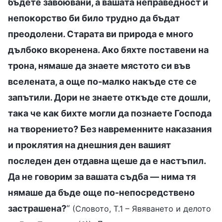
бъдете завоювани, а вашата неправедност и
непокорство би било трудно да бъдат
преодолени. Старата ви природа е много
дълбоко вкоренена. Ако бяхте поставени на
трона, нямаше да знаете мястото си във
вселената, а още по-малко накъде сте се
запътили. Дори не знаете откъде сте дошли,
така че как бихте могли да познаете Господа
на творението? Без навременните наказания
и проклятия на днешния ден вашият
последен ден отдавна щеше да е настъпил.
Да не говорим за вашата съдба — нима тя
нямаше да бъде още по-непосредствено
застрашена?
“
(Словото, Т.1 – Явяването и делото