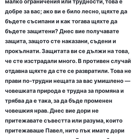
малко ограничения или трудности, това е
добре за вас; ако ви е било лесно, щяхте да
бъдете съсипани и как тогава щяхте да
бъдете защитени? Днес вие получавате
защита, защото сте наказани, съдени и
прокълнати. Защитата ви се дължи на това,
че сте изстрадали много. В противен случай
отдавна щяхте да сте се развратили. Това не
прави по-трудни нещата за вас умишлено —
човешката природа е трудна за промяна и
трябва да е така, за да бъде променен
човешкия нрав. Днес вие дори не
притежавате съвестта или разума, които
притежаваше Павел, нито пък имате дори