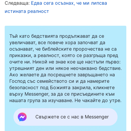
Следваща:
Едва сега осъзнах, че ми липсва
работата на църквата. Тя беше вярвала в Бог
истината реалност
по-дълго от мен и изпълняваше дълга си
съвестно и с чувство за бреме, но след като
общувах с нея известно време, открих, че
Тъй като бедствията продължават да се
увеличават, все повече хора започват да
способността ѝ да разпознава истината и да
осъзнават, че библейските пророчества не са
води общение за нея не е толкова добра като
приказки, а реалност, която се разгръща пред
очите ни. Никой не знае кое ще настъпи първо:
моята и че нейната ефективност при
утрешният ден или някое неочаквано бедствие.
изпълнение на дълга ѝ също не е толкова
Ако желаете да посрещнете завръщането на
висока, колкото моята. От дъното на сърцето
Господ със семейството си и да намерите
безопасност под Божията закрила, кликнете
си я гледах презрително, като си мислех, че
върху Messenger, за да се присъедините към
макар и да е изпълнявала най-различни
нашата група за изучаване. Не чакайте до утре.
задължения преди, аз пак съм по-добра от
Свържете се с нас в Messenger
нея. Веднъж чух един брат да казва, че когато
не постигал никакви резултати в