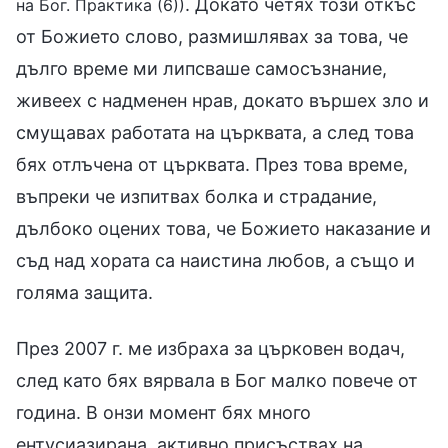
. Докато четях този откъс
на Бог. Практика (6))
от Божието слово, размишлявах за това, че
дълго време ми липсваше самосъзнание,
живеех с надменен нрав, докато вършех зло и
смущавах работата на църквата, а след това
бях отлъчена от църквата. През това време,
въпреки че изпитвах болка и страдание,
дълбоко оцених това, че Божието наказание и
съд над хората са наистина любов, а също и
голяма защита.
През 2007 г. ме избраха за църковен водач,
след като бях вярвала в Бог малко повече от
година. В онзи момент бях много
ентусиазирана, активно присъствах на