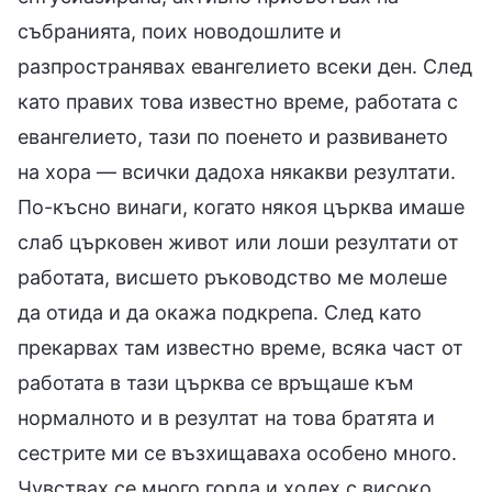
събранията, поих новодошлите и
разпространявах евангелието всеки ден. След
като правих това известно време, работата с
евангелието, тази по поенето и развиването
на хора — всички дадоха някакви резултати.
По-късно винаги, когато някоя църква имаше
слаб църковен живот или лоши резултати от
работата, висшето ръководство ме молеше
да отида и да окажа подкрепа. След като
прекарвах там известно време, всяка част от
работата в тази църква се връщаше към
нормалното и в резултат на това братята и
сестрите ми се възхищаваха особено много.
Чувствах се много горда и ходех с високо