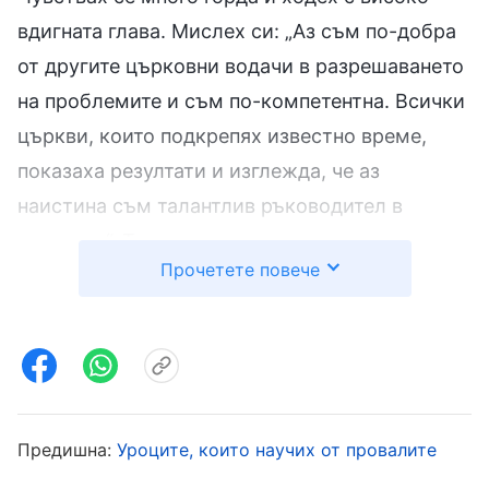
вдигната глава. Мислех си: „Аз съм по-добра
от другите църковни водачи в разрешаването
на проблемите и съм по-компетентна. Всички
църкви, които подкрепях известно време,
показаха резултати и изглежда, че аз
наистина съм талантлив ръководител в
църквата“. Така служих като църковен водач в
Прочетете повече
продължение на седем последователни
години. Чувствах в сърцето си, че съм
създадена за водач, поради което ставах все
по-надменна.
През зимата на 2015 г. сестра Съю и аз бяхме
Предишна:
Уроците, които научих от провалите
разпределени в двойка, за да отговаряме за