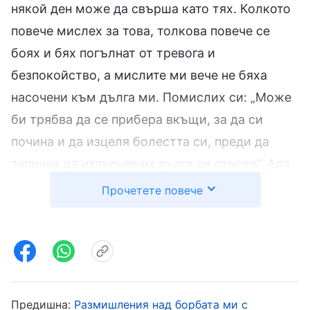
някой ден може да свърша като тях. Колкото
повече мислех за това, толкова повече се
боях и бях погълнат от тревога и
безпокойство, а мислите ми вече не бяха
насочени към дълга ми. Помислих си: „Може
би трябва да се прибера вкъщи, за да си
почина и да изцеля болестта си, преди да
започна да изпълнявам дълга си отново“. Ала
тъй като бях преследван от полицията на
Прочетете повече
Компартията, не можех да се прибера, затова
трябваше да продължа да изпълнявам дълга
си, докато се лекувам. След това обръщах
още повече внимание на физическото си
състояние и когато се чувствах замаян или
Предишна:
Размишления над борбата ми с