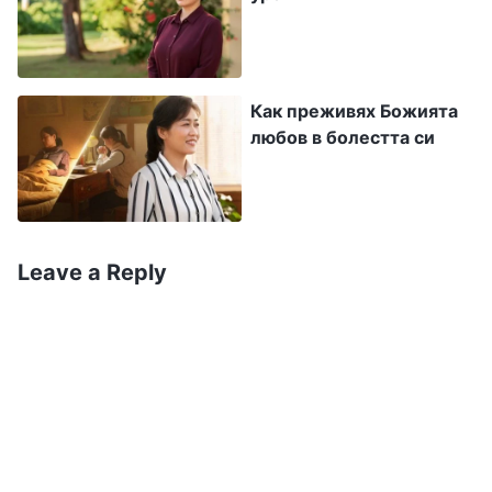
отчуждаваше от Бог и вече не исках да се
моля. Чувствах се наистина унил и притеснен
и се ужасявах, че смъртта може да ме
Как преживях Божията
застигне по всяко време. В болката си
любов в болестта си
отправих молитва към Бог, като Го помолих
го да ме напътства, за да разбера
намерението Му.
Leave a Reply
По-късно се натъкнах на тези Божии слова:
„
Има и такива, които знаят, че са болни, т.е.
знаят, че имат едно или друго действително
заболяване, като болести на стомаха, болки в
кръста и краката, артрит, ревматизъм, както
и кожни и гинекологични заболявания,