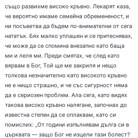
също развихме високо кръвно. Лекарят каза,
че вероятно имаме семейна обремененост, и
ни посъветва да бъдем по-внимателни от сега
нататък. Бях малко уплашен и се притеснявах,
че може да се спомина внезапно като баща
ми и леля ми. Преди смятах, че след като
вярвам в Бог, Той ще ме закриля и нещо
толкова незначително като високото кръвно
не е нищо страшно, и че със сигурност няма
да е сериозен проблем. Ала сега, като видях
такова високо кръвно налягане, започнах до
известна степен да се оплаквам, като си
помислих: „От години изпълнявам дълга си в
църквата — защо Бог не изцели тази болест?