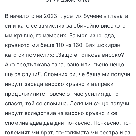
В началото на 2023 г. усетих бучене в главата
си и като се замислих за обичайно високото
ми кръвно, го измерих. За моя изненада,
кръвното ми беше 110 на 160. Бях шокиран,
като си помислих: „Защо е толкова високо?
Ако продължава така, рано или късно нещо
ще се случи!“. Спомних си, че баща ми получи
инсулт заради високо кръвно и въпреки
продължилите повече от час усилия да го
спасят, той се спомина. Леля ми също получи
инсулт вследствие на високо кръвно и се
спомина едва два дни по-късно. По-късно, по-
големият ми брат, по-голямата ми сестра и аз