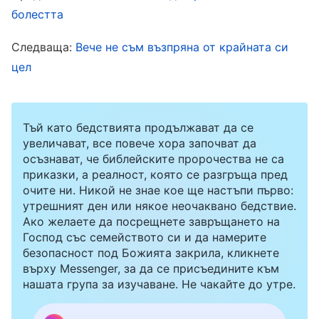
имах главоболие, нямаше как да не се зачудя
болестта
дали кръвното ми отново не се е повишило и
Следваща:
Вече не съм възпряна от крайната си
дали няма да припадна, докато вървя, без
цел
никога да успея да се изправя отново. Бях
напрегнат всеки ден и това се отразяваше на
изпълнението на дълга ми. По-късно чух, че
Тъй като бедствията продължават да се
увеличават, все повече хора започват да
хората с високо кръвно не трябва да стоят
осъзнават, че библейските пророчества не са
будни до късно. Започнах да си лягам рано и
приказки, а реалност, която се разгръща пред
очите ни. Никой не знае кое ще настъпи първо:
спрях да бързам да свърша неотложните
утрешният ден или някое неочаквано бедствие.
задачи, но когато на следващия ден виждах
Ако желаете да посрещнете завръщането на
колко много работа трябва да се свърши, се
Господ със семейството си и да намерите
безопасност под Божията закрила, кликнете
чувствах под голямо напрежение и изпадах в
върху Messenger, за да се присъедините към
паника. През този период бях напълно
нашата група за изучаване. Не чакайте до утре.
погълнат от болестта си, ефективността в