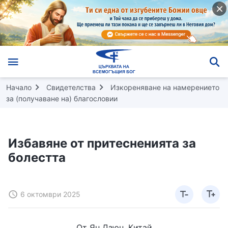
Начало
Свидетелства
Изкореняване на намерението
за (получаване на) благословии
Избавяне от притесненията за
болестта
6 октомври 2025
От Ян Дзюн, Китай