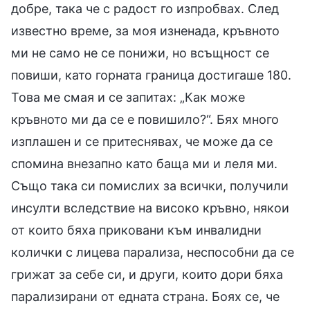
добре, така че с радост го изпробвах. След
известно време, за моя изненада, кръвното
ми не само не се понижи, но всъщност се
повиши, като горната граница достигаше 180.
Това ме смая и се запитах: „Как може
кръвното ми да се е повишило?“. Бях много
изплашен и се притеснявах, че може да се
спомина внезапно като баща ми и леля ми.
Също така си помислих за всички, получили
инсулти вследствие на високо кръвно, някои
от които бяха приковани към инвалидни
колички с лицева парализа, неспособни да се
грижат за себе си, и други, които дори бяха
парализирани от едната страна. Боях се, че