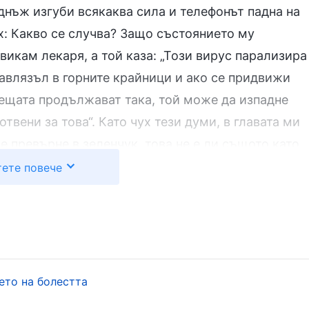
еднъж изгуби всякаква сила и телефонът падна на
ах: Какво се случва? Защо състоянието му
икам лекаря, а той каза: „Този вирус парализира
 навлязъл в горните крайници и ако се придвижи
нещата продължават така, той може да изпадне
твени за това“. Като чух тези думи, в главата ми
е превърне в зеленчук, това не е ли същото като
се помоля на Бог в тишина: „Боже, синът ми е още
ете повече
постоянно изпълняваше дълга си в църквата. Моля
шаваш дали той ще живее, или ще умре“.
разсея, а вирусът също не успя да проникне в
си на Бог в молитва. След като нещата
ето на болестта
дложи да се преместим в рехабилитационен