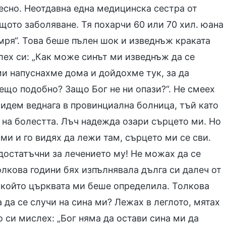
лесно. Неотдавна една медицинска сестра от
ото заболяване. Тя похарчи 60 или 70 хил. юана
умря“. Това беше пълен шок и изведнъж краката
лех си: „Как може синът ми изведнъж да се
ми напуснахме дома и дойдохме тук, за да
ещо подобно? Защо Бог не ни опази?“. Не смеех
отидем веднага в провинциална болница, тъй като
 на болестта. Лъч надежда озари сърцето ми. Но
 ми и го видях да лежи там, сърцето ми се сви.
 достатъчни за лечението му! Не можах да се
олкова години бях изпълнявала дълга си далеч от
, който църквата ми беше определила. Толкова
 да се случи на сина ми? Лежах в леглото, мятах
но си мислех: „Бог няма да остави сина ми да