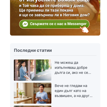
Последни статии
Не можеш да
изпълняваш добре
дълга си, ако не се
стремиш към
напредък
Вече не гледам на
един дълг като на
възвишен, а на друг
— като на скромен