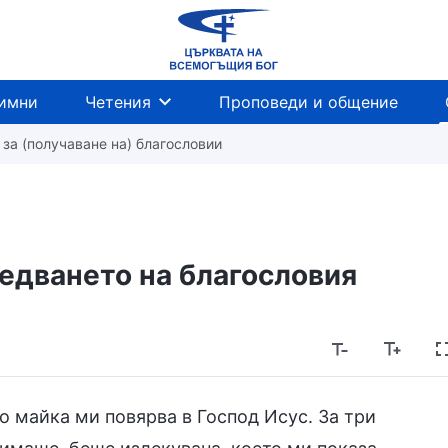
имни
Четения
Проповеди и общение
за (получаване на) благословии
едването на благословия
во майка ми повярва в Господ Исус. За три