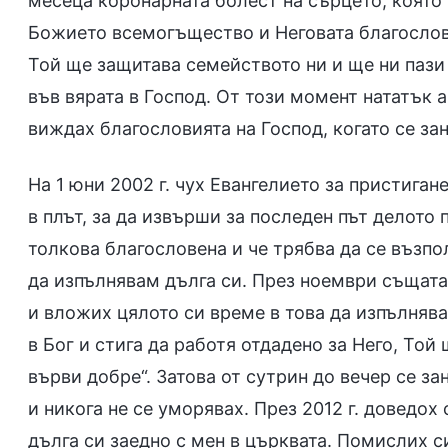
месеца коронарната болест на сърцето, която
Божието всемогъщество и Неговата благослови
Той ще защитава семейството ни и ще ни пази
във вярата в Господ. От този момент нататък 
виждах благословията на Господ, когато се за
На 1 юни 2002 г. чух Евангелието за пристигане
в плът, за да извърши за последен път делото 
толкова благословена и че трябва да се възп
да изпълнявам дълга си. През ноември същата
и вложих цялото си време в това да изпълнява
в Бог и стига да работя отдадено за Него, То
върви добре“. Затова от сутрин до вечер се з
и никога не се уморявах. През 2012 г. доведо
дълга си заедно с мен в църквата. Помислих с