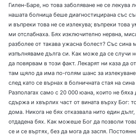
Гилен-Баре, но това заболяване не се лекува 
нашата болница беше диагностицирана със същ
и въпреки това не се излекува; въпреки това 
ми отслабнаха. Бях изключително нервна, мис
разболее от такава ужасна болест? Със сина 
изпълняваме дълга си. Как може да се случи н
да повярвам в този факт. Лекарят ни каза да 
там щяло да има по-голям шанс за излекуване
след като се върнах в болничната стая на сина
Разполагах само с 20 000 юана, които не бяха
сдържа и хвърлих част от вината върху Бог: т
дома. Никога не бях отказвала нито един дълг
отдадена бях. Как можеше Бог да позволи това
се и се въртях, без да мога да заспя. Постоян