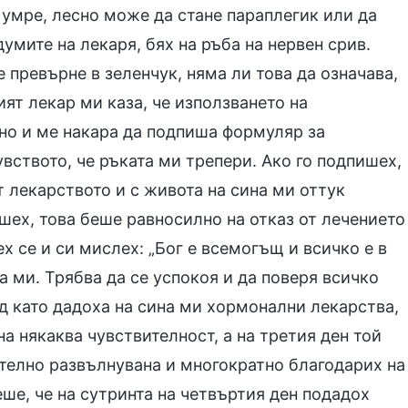
е умре, лесно може да стане параплегик или да
думите на лекаря, бях на ръба на нервен срив.
 превърне в зеленчук, няма ли това да означава,
ят лекар ми каза, че използването на
но и ме накара да подпиша формуляр за
вството, че ръката ми трепери. Ако го подпишех,
 лекарството и с живота на сина ми оттук
шех, това беше равносилно на отказ от лечението
х се и си мислех: „Бог е всемогъщ и всичко е в
а ми. Трябва да се успокоя и да поверя всичко
ед като дадоха на сина ми хормонални лекарства,
на някаква чувствителност, а на третия ден той
телно развълнувана и многократно благодарих на
беше, че на сутринта на четвъртия ден подадох