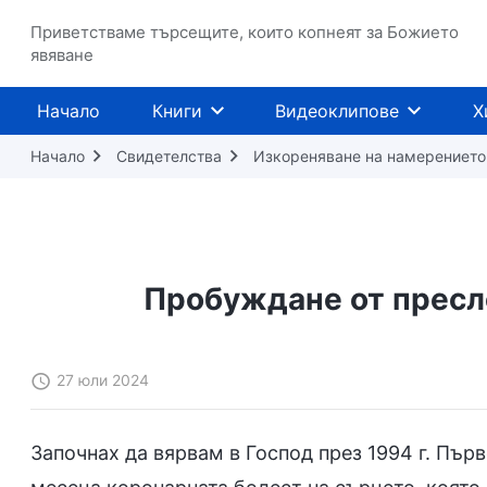
Приветстваме търсещите, които копнеят за Божието
явяване
Начало
Книги
Видеоклипове
Х
Начало
Свидетелства
Изкореняване на намерението 
Пробуждане от пресл
27 юли 2024
Започнах да вярвам в Господ през 1994 г. Пър