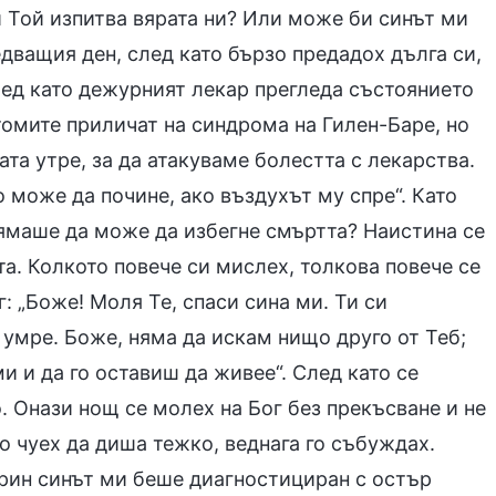
и Той изпитва вярата ни? Или може би синът ми
едващия ден, след като бързо предадох дълга си,
лед като дежурният лекар прегледа състоянието
птомите приличат на синдрома на Гилен-Баре, но
та утре, за да атакуваме болестта с лекарства.
 може да почине, ако въздухът му спре“. Като
нямаше да може да избегне смъртта? Наистина се
а. Колкото повече си мислех, толкова повече се
: „Боже! Моля Те, спаси сина ми. Ти си
 умре. Боже, няма да искам нищо друго от Теб;
и и да го оставиш да живее“. След като се
 Онази нощ се молех на Бог без прекъсване и не
 го чуех да диша тежко, веднага го събуждах.
трин синът ми беше диагностициран с остър