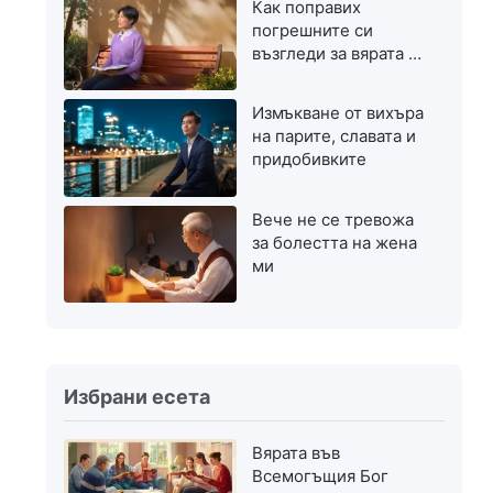
Как поправих
погрешните си
възгледи за вярата в
Бог
Измъкване от вихъра
на парите, славата и
придобивките
Вече не се тревожа
за болестта на жена
ми
Избрани есета
Вярата във
Всемогъщия Бог