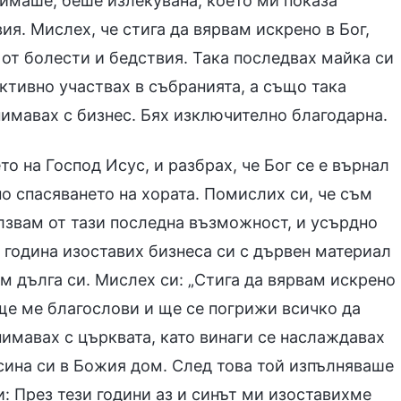
 имаше, беше излекувана, което ми показа
я. Мислех, че стига да вярвам искрено в Бог,
 от болести и бедствия. Така последвах майка си
активно участвах в събранията, а също така
нимавах с бизнес. Бях изключително благодарна.
то на Господ Исус, и разбрах, че Бог се е върнал
по спасяването на хората. Помислих си, че съм
олзвам от тази последна възможност, и усърдно
 година изоставих бизнеса си с дървен материал
м дълга си. Мислех си: „Стига да вярвам искрено
й ще ме благослови и ще се погрижи всичко да
анимавах с църквата, като винаги се наслаждавах
х сина си в Божия дом. След това той изпълняваше
и: През тези години аз и синът ми изоставихме