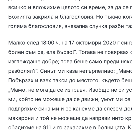
всичко и вложихме цялото си време, за да се
Божията закрила и благословия. Но тъкмо кога
голяма благословия, внезапна случка разби та
Малко след 18:00 ч. на 17 октомври 2020 г син
болен съм се, ела бързо!“. Тогава не повярвах 
изглеждаше добре; това беше само преди няко
разболял?“. Синът ми каза нетърпеливо: „Мамо,
Побързах и взех такси до мястото, където беш
„Мамо, не мога да се изправя. Изобщо не си ус
ми, който не можеше да се движи, умът ми се 
подпряхме сина ми и се канехме да слезем дол
макарони и той не можеше да направи нито кр
обадихме на 911 и го закарахме в болницата. К