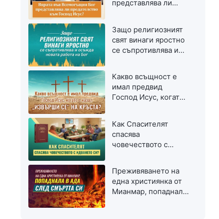
представлява ли
предателство към
Господ Исус?
Защо религиозният
свят винаги яростно
се съпротивлява и
осъжда новата
работа на Бог
Какво всъщност е
имал предвид
Господ Исус, когато
е казал „Извърши се“
на кръста?
Как Спасителят
спасява
човечеството с
идването си?
Преживяването на
една християнка от
Мианмар, попаднала
в ада след смъртта
си