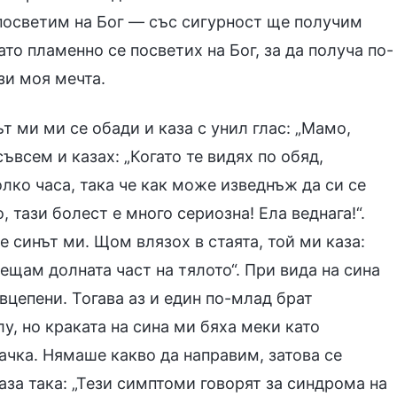
 посветим на Бог — със сигурност ще получим
то пламенно се посветих на Бог, за да получа по-
зи моя мечта.
ът ми ми се обади и каза с унил глас: „Мамо,
съвсем и казах: „Когато те видях по обяд,
лко часа, така че как може изведнъж да си се
 тази болест е много сериозна! Ела веднага!“.
е синът ми. Щом влязох в стаята, той ми каза:
ещам долната част на тялото“. При вида на сина
вцепени. Тогава аз и един по-млад брат
у, но краката на сина ми бяха меки като
ачка. Нямаше какво да направим, затова се
аза така: „Тези симптоми говорят за синдрома на