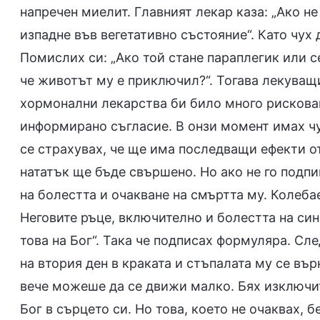
напречен миелит. Главният лекар каза: „Ако н
изпадне във вегетативно състояние“. Като чух 
Помислих си: „Ако той стане параплегик или се
че животът му е приключил?“. Тогава лекуващи
хормонални лекарства би било много рискова
информирано съгласие. В онзи момент имах чу
се страхувах, че ще има последващи ефекти от
нататък ще бъде свършено. Но ако не го подпи
на болестта и очакване на смъртта му. Колебае
Неговите ръце, включително и болестта на син
това на Бог“. Така че подписах формуляра. Сл
на втория ден в краката и стъпалата му се вър
вече можеше да се движи малко. Бях изключи
Бог в сърцето си. Но това, което не очаквах, 