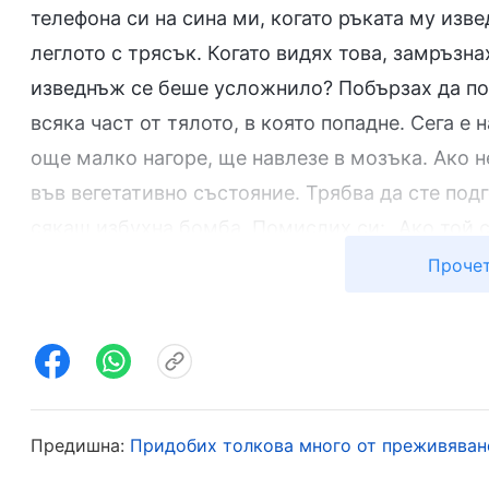
телефона си на сина ми, когато ръката му изв
леглото с трясък. Когато видях това, замръзн
изведнъж се беше усложнило? Побързах да пов
всяка част от тялото, в която попадне. Сега е
още малко нагоре, ще навлезе в мозъка. Ако 
във вегетативно състояние. Трябва да сте подго
сякаш избухна бомба. Помислих си: „Ако той с
да бъде мъртъв?“. Бях ужасена и побързах да 
Прочет
толкова млад. През тези няколко години той 
Те, опази го. Предавам сина си на Теб; Ти ре
По-късно опасността за живота на сина ми се 
мозъка му. Плаках и поднесох благодарността 
Предишна:
Придобих толкова много от преживяван
продължиха така половин месец, лекарят пре