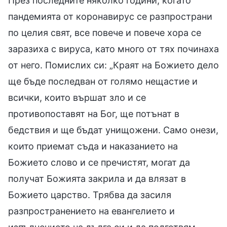
През последните няколко години, когато
пандемията от коронавирус се разпространи
по целия свят, все повече и повече хора се
заразиха с вируса, като много от тях починаха
от него. Помислих си: „Краят на Божието дело
ще бъде последван от голямо нещастие и
всички, които вършат зло и се
противопоставят на Бог, ще потънат в
бедствия и ще бъдат унищожени. Само онези,
които приемат съда и наказанието на
Божието слово и се пречистят, могат да
получат Божията закрила и да влязат в
Божието царство. Трябва да засиля
разпространението на евангелието и