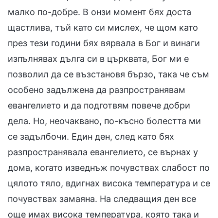
малко по-добре. В онзи момент бях доста
щастлива, тъй като си мислех, че щом като
през тези години бях вярвала в Бог и винаги
изпълнявах дълга си в църквата, Бог ми е
позволил да се възстановя бързо, така че съм
особено задължена да разпространявам
евангелието и да подготвям повече добри
дела. Но, неочаквано, по-късно болестта ми
се задълбочи. Един ден, след като бях
разпространявала евангелието, се върнах у
дома, когато изведнъж почувствах слабост по
цялото тяло, вдигнах висока температура и се
почувствах замаяна. На следващия ден все
още имах висока температура, която така и