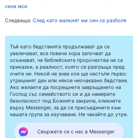
сина мси
казах нищо и продължих да изпълнявам
дълга си, сърцето ми беше изгубило
Следваща:
След като малкият ми син се разболя
жизнената си сила и не исках да страдам или
да плащам цена за дълга си. Когато водачът
Тъй като бедствията продължават да се
ми каза, че ще ме постави начело на
увеличават, все повече хора започват да
евангелската работа в няколко други църкви,
осъзнават, че библейските пророчества не са
аз бях малко недоволна от това. Смятах, че е
приказки, а реалност, която се разгръща пред
очите ни. Никой не знае кое ще настъпи първо:
по-важно да се поддържам в добро здраве.
утрешният ден или някое неочаквано бедствие.
Ако трябваше да се тревожа за твърде много
Ако желаете да посрещнете завръщането на
Господ със семейството си и да намерите
неща, тялото ми нямаше да може да го
безопасност под Божията закрила, кликнете
понесе. Освен това все още не се бях
върху Messenger, за да се присъедините към
нашата група за изучаване. Не чакайте до утре.
възстановила напълно от последния си
пристъп с Ковид. Ако се заразях отново,
Свържете се с нас в Messenger
можеше наистина да не успея да се справя.