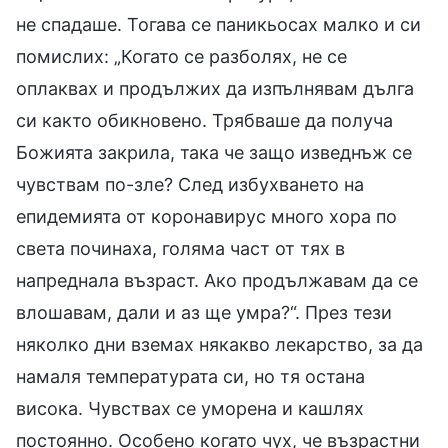
не спадаше. Тогава се паникьосах малко и си
помислих: „Когато се разболях, не се
оплаквах и продължих да изпълнявам дълга
си както обикновено. Трябваше да получа
Божията закрила, така че защо изведнъж се
чувствам по-зле? След избухването на
епидемията от коронавирус много хора по
света починаха, голяма част от тях в
напреднала възраст. Ако продължавам да се
влошавам, дали и аз ще умра?“. През тези
няколко дни вземах някакво лекарство, за да
намаля температурата си, но тя остана
висока. Чувствах се уморена и кашлях
постоянно. Особено когато чух, че възрастни