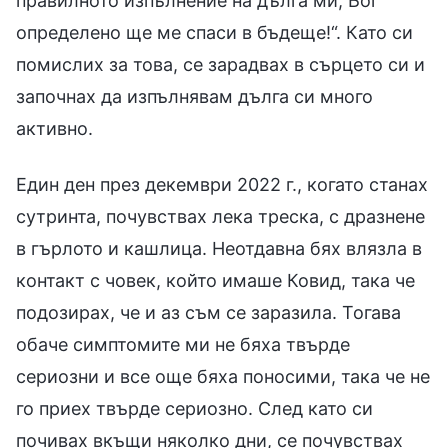
правилното изпълнение на дълга ми, Бог
определено ще ме спаси в бъдеще!“. Като си
помислих за това, се зарадвах в сърцето си и
започнах да изпълнявам дълга си много
активно.
Един ден през декември 2022 г., когато станах
сутринта, почувствах лека треска, с дразнене
в гърлото и кашлица. Неотдавна бях влязла в
контакт с човек, който имаше Ковид, така че
подозирах, че и аз съм се заразила. Тогава
обаче симптомите ми не бяха твърде
сериозни и все още бяха поносими, така че не
го приех твърде сериозно. След като си
почивах вкъщи няколко дни, се почувствах