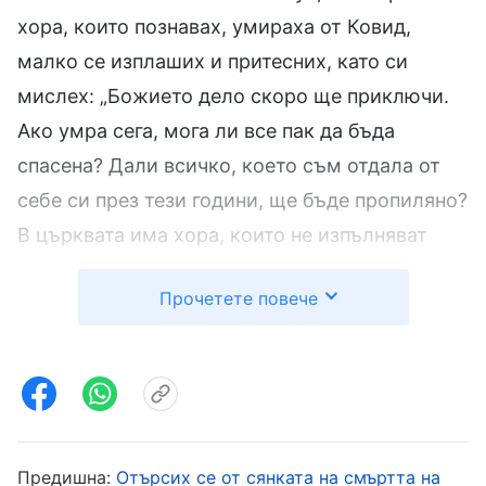
хора, които познавах, умираха от Ковид,
малко се изплаших и притесних, като си
мислех: „Божието дело скоро ще приключи.
Ако умра сега, мога ли все пак да бъда
спасена? Дали всичко, което съм отдала от
себе си през тези години, ще бъде пропиляно?
В църквата има хора, които не изпълняват
никакъв дълг; как така още не са се
Прочетете повече
заразили? В същото време, аз се отказах от
семейството и кариерата си и винаги
изпълнявах дълга си, като изтърпях много и
платих доста висока цена. Защо Бог не ме е
защитил?“. Като си мислех за това, не можех
да не се почувствам потисната. Въпреки че не
Предишна:
Отърсих се от сянката на смъртта на