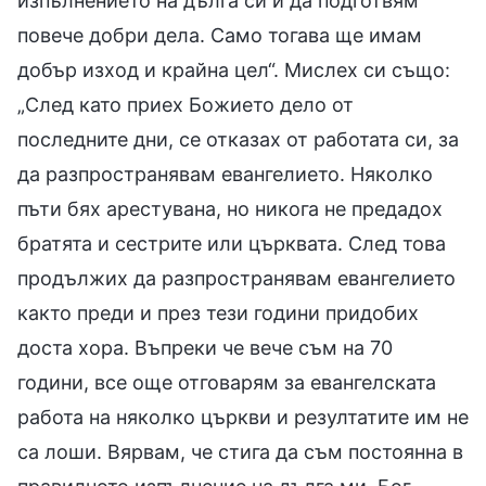
изпълнението на дълга си и да подготвям
повече добри дела. Само тогава ще имам
добър изход и крайна цел“. Мислех си също:
„След като приех Божието дело от
последните дни, се отказах от работата си, за
да разпространявам евангелието. Няколко
пъти бях арестувана, но никога не предадох
братята и сестрите или църквата. След това
продължих да разпространявам евангелието
както преди и през тези години придобих
доста хора. Въпреки че вече съм на 70
години, все още отговарям за евангелската
работа на няколко църкви и резултатите им не
са лоши. Вярвам, че стига да съм постоянна в