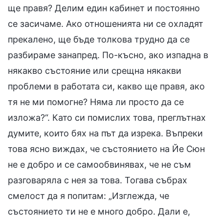
ще правя? Делим един кабинет и постоянно
се засичаме. Ако отношенията ни се охладят
прекалено, ще бъде толкова трудно да се
разбираме занапред. По-късно, ако изпадна в
някакво състояние или срещна някакви
проблеми в работата си, какво ще правя, ако
тя не ми помогне? Няма ли просто да се
изложа?“. Като си помислих това, преглътнах
думите, които бях на път да изрека. Въпреки
това ясно виждах, че състоянието на Йе Сюн
не е добро и се самообвинявах, че не съм
разговаряла с нея за това. Тогава събрах
смелост да я попитам: „Изглежда, че
състоянието ти не е много добро. Дали е,