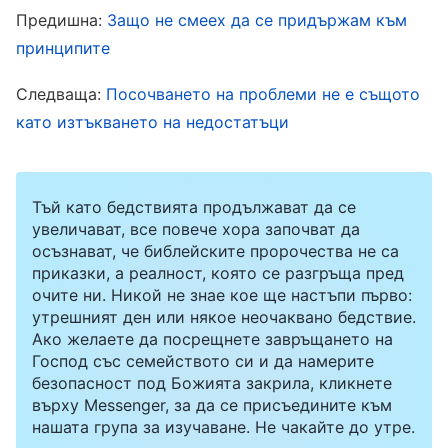
След това в продължение на два дни Йе Сюн
Предишна:
Защо не смеех да се придържам към
се беше заровила в ядене и работа. Почти не
принципите
говореше, освен когато я питахме нещо, и
Следваща:
Посочването на проблеми не е същото
тогава казваше по няколко думи. Преди,
като изтъкването на недостатъци
винаги когато имаше някакви проблеми в
работата ни, които не можех да проумея, Йе
Сюн активно изразяваше мнението си и
Тъй като бедствията продължават да се
увеличават, все повече хора започват да
даваше няколко предложения. Ако имаше
осъзнават, че библейските пророчества не са
части в работните ми писма, в които
приказки, а реалност, която се разгръща пред
очите ни. Никой не знае кое ще настъпи първо:
общението ми не беше ясно, тя ми помагаше
утрешният ден или някое неочаквано бедствие.
да ги подобря. През тези два дни обаче Йе
Ако желаете да посрещнете завръщането на
Сюн дори не разговаряше за проблемите,
Господ със семейството си и да намерите
безопасност под Божията закрила, кликнете
които срещахме в работата си. Исках да ги
върху Messenger, за да се присъедините към
засегна и да ги обсъдим, но когато видях, че
нашата група за изучаване. Не чакайте до утре.