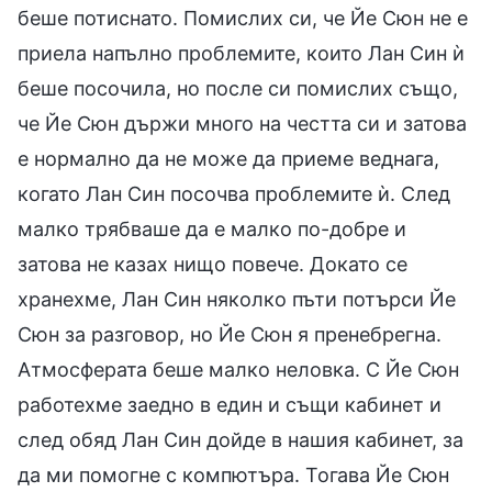
беше потиснато. Помислих си, че Йе Сюн не е
приела напълно проблемите, които Лан Син ѝ
беше посочила, но после си помислих също,
че Йе Сюн държи много на честта си и затова
е нормално да не може да приеме веднага,
когато Лан Син посочва проблемите ѝ. След
малко трябваше да е малко по-добре и
затова не казах нищо повече. Докато се
хранехме, Лан Син няколко пъти потърси Йе
Сюн за разговор, но Йе Сюн я пренебрегна.
Атмосферата беше малко неловка. С Йе Сюн
работехме заедно в един и същи кабинет и
след обяд Лан Син дойде в нашия кабинет, за
да ми помогне с компютъра. Тогава Йе Сюн