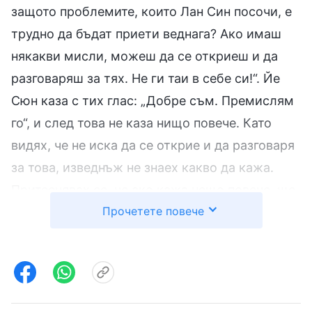
защото проблемите, които Лан Син посочи, е
трудно да бъдат приети веднага? Ако имаш
някакви мисли, можеш да се откриеш и да
разговаряш за тях. Не ги таи в себе си!“. Йе
Сюн каза с тих глас: „Добре съм. Премислям
го“, и след това не каза нищо повече. Като
видях, че не иска да се открие и да разговаря
за това, изведнъж не знаех какво да кажа.
Притеснявах се, че ако кажа нещо повече, ще
Прочетете повече
я настроя срещу себе си и тя ще има лошо
мнение за мен. Затова просто казах няколко
думи за насърчение и бързо приключих
разговора.