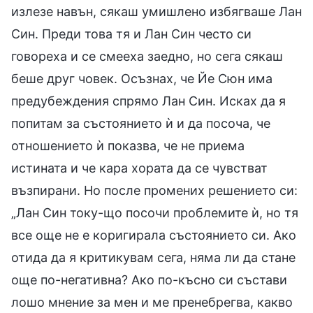
излезе навън, сякаш умишлено избягваше Лан
Син. Преди това тя и Лан Син често си
говореха и се смееха заедно, но сега сякаш
беше друг човек. Осъзнах, че Йе Сюн има
предубеждения спрямо Лан Син. Исках да я
попитам за състоянието ѝ и да посоча, че
отношението ѝ показва, че не приема
истината и че кара хората да се чувстват
възпирани. Но после промених решението си:
„Лан Син току-що посочи проблемите ѝ, но тя
все още не е коригирала състоянието си. Ако
отида да я критикувам сега, няма ли да стане
още по-негативна? Ако по-късно си състави
лошо мнение за мен и ме пренебрегва, какво