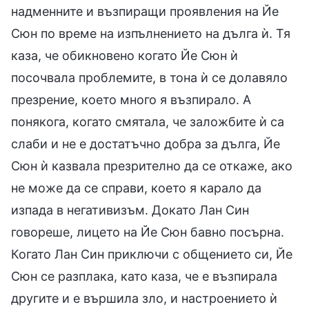
надменните и възпиращи проявления на Йе
Сюн по време на изпълнението на дълга ѝ. Тя
каза, че обикновено когато Йе Сюн ѝ
посочвала проблемите, в тона ѝ се долавяло
презрение, което много я възпирало. А
понякога, когато смятала, че заложбите ѝ са
слаби и не е достатъчно добра за дълга, Йе
Сюн ѝ казвала презрително да се откаже, ако
не може да се справи, което я карало да
изпада в негативизъм. Докато Лан Син
говореше, лицето на Йе Сюн бавно посърна.
Когато Лан Син приключи с общението си, Йе
Сюн се разплака, като каза, че е възпирала
другите и е вършила зло, и настроението ѝ