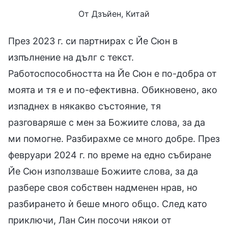
От Дзъйен, Китай
През 2023 г. си партнирах с Йе Сюн в
изпълнение на дълг с текст.
Работоспособността на Йе Сюн е по-добра от
моята и тя е и по-ефективна. Обикновено, ако
изпаднех в някакво състояние, тя
разговаряше с мен за Божиите слова, за да
ми помогне. Разбирахме се много добре. През
февруари 2024 г. по време на едно събиране
Йе Сюн използваше Божиите слова, за да
разбере своя собствен надменен нрав, но
разбирането ѝ беше много общо. След като
приключи, Лан Син посочи някои от