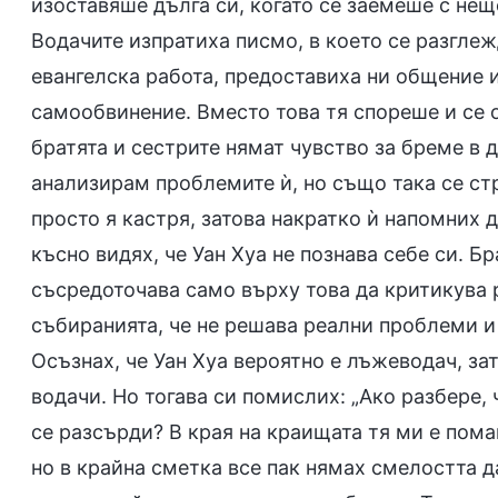
изоставяше дълга си, когато се заемеше с нещ
Водачите изпратиха писмо, в което се разгле
евангелска работа, предоставиха ни общение и
самообвинение. Вместо това тя спореше и се о
братята и сестрите нямат чувство за бреме в 
анализирам проблемите ѝ, но също така се стр
просто я кастря, затова накратко ѝ напомних д
късно видях, че Уан Хуа не познава себе си. Б
съсредоточава само върху това да критикува 
събиранията, че не решава реални проблеми и 
Осъзнах, че Уан Хуа вероятно е лъжеводач, з
водачи. Но тогава си помислих: „Ако разбере,
се разсърди? В края на краищата тя ми е пом
но в крайна сметка все пак нямах смелостта 