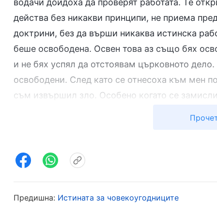
водачи дойдоха да проверят работата. Те откри
действа без никакви принципи, не приема пред
доктрини, без да върши никаква истинска раб
беше освободена. Освен това аз също бях осв
и не бях успял да отстоявам църковното дело
освободени. След като се отнесоха към мен по
съм извършил зло. Особено когато се замислих
видя, че Уан Хуа действа против принципите и
Прочет
продължи да се опитваш да защитиш връзката 
си!“. Почувствах наистина остра болка в сърце
проявих внимание към църковното дело. Вижда
но не я спрях. Оправдавах злите действия на 
В месеците след освобождаването ми се чувст
Предишна:
Истината за човекоугодниците
отчаяние, като се самоосъждах и бях негативе