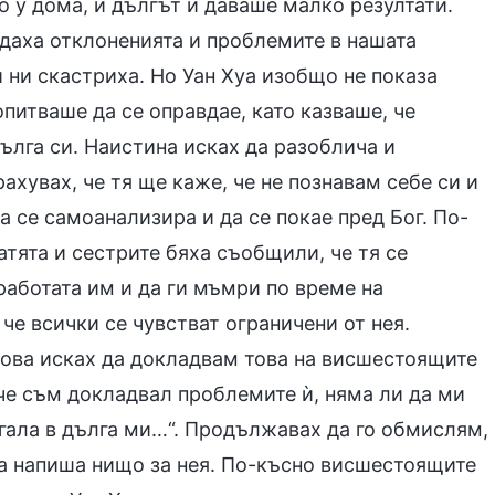
о у дома, и дългът ѝ даваше малко резултати.
ждаха отклоненията и проблемите в нашата
 ни скастриха. Но Уан Хуа изобщо не показа
питваше да се оправдае, като казваше, че
дълга си. Наистина исках да разоблича и
ахувах, че тя ще каже, че не познавам себе си и
а се самоанализира и да се покае пред Бог. По-
ратята и сестрите бяха съобщили, че тя се
работата им и да ги мъмри по време на
че всички се чувстват ограничени от нея.
атова исках да докладвам това на висшестоящите
 че съм докладвал проблемите ѝ, няма ли да ми
агала в дълга ми…“. Продължавах да го обмислям,
да напиша нищо за нея. По-късно висшестоящите