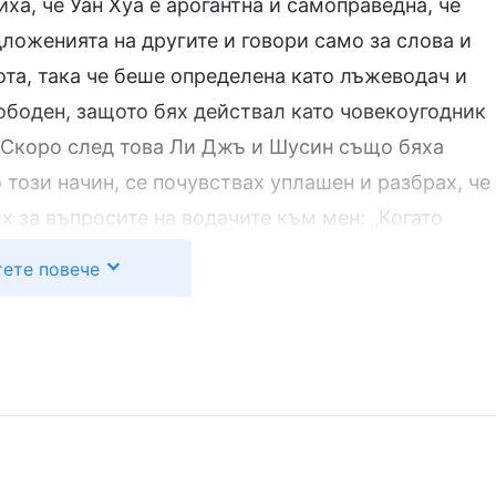
ха, че Уан Хуа е арогантна и самоправедна, че
ложенията на другите и говори само за слова и
ота, така че беше определена като лъжеводач и
ободен, защото бях действал като човекоугодник
. Скоро след това Ли Джъ и Шусин също бяха
 този начин, се почувствах уплашен и разбрах, че
 за въпросите на водачите към мен: „Когато
 не можа да я спреш, защо не я докладва? Защо
ете повече
си с нея? Бил си толкова безотговорен в дълга
то си. За да поддържам връзката си с Уан Хуа, не
х, че тя прекъсва и смущава църковното дело,
този лъжеводач и действах като неин съучастник!
вах много унил, живеех в състояние на пълно
н към себе си.