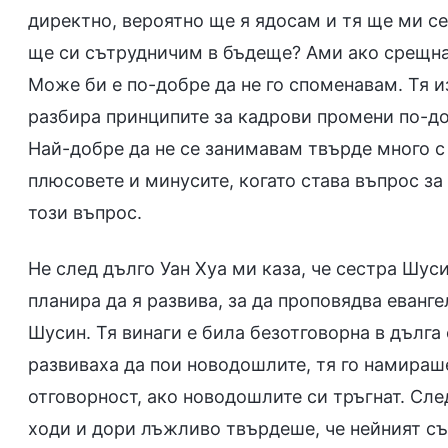
директно, вероятно ще я ядосам и тя ще ми се
ще си сътрудничим в бъдеще? Ами ако срещна 
Може би е по-добре да не го споменавам. Тя и
разбира принципите за кадрови промени по-до
Най-добре да не се занимавам твърде много с 
плюсовете и минусите, когато става въпрос за 
този въпрос.
Не след дълго Уан Хуа ми каза, че сестра Шус
планира да я развива, за да проповядва еванге
Шусин. Тя винаги е била безотговорна в дълга 
развиваха да пои новодошлите, тя го намираш
отговорност, ако новодошлите си тръгнат. Сле
ходи и дори лъжливо твърдеше, че нейният съп