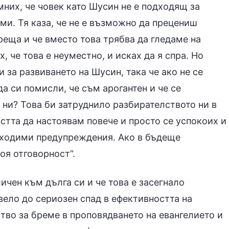
омних, че човек като Шусин не е подходящ за
ми. Тя каза, че не е възможно да прецениш
реща и че вместо това трябва да гледаме на
, че това е неуместно, и исках да я спра. Но
и за развиването на Шусин, така че ако не се
а си помисли, че съм арогантен и че се
 ни? Това би затруднило разбирателството ни в
стта да настоявам повече и просто се успокоих и
бходими предупреждения. Ако в бъдеще
оя отговорност“.
ичен към дълга си и че това е засегнало
овело до сериозен спад в ефективността на
тво за бреме в проповядването на евангелието и