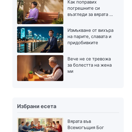
Как поправих
погрешните си
възгледи за вярата в
Бог
Измъкване от вихъра
на парите, славата и
придобивките
Вече не се тревожа
за болестта на жена
ми
Избрани есета
Вярата във
Всемогъщия Бог