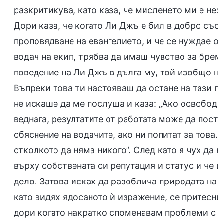
разкритикува, като каза, че мисленето ми е н
Дори каза, че когато Ли Джъ е бил в добро съ
проповядване на евангелието, и че се нуждае 
водач на екип, трябва да имаш чувство за бре
поведение на Ли Джъ в дълга му, той изобщо н
Въпреки това ти настояваш да остане на тази п
не искаше да ме послуша и каза: „Ако освоб
веднага, резултатите от работата може да по
обяснение на водачите, ако ни попитат за това
отколкото да няма никого“. След като я чух да
върху собствената си репутация и статус и ч
дело. Затова исках да разоблича природата на
като видях ядосаното ѝ изражение, се притесн
дори когато накратко споменавам проблеми с 