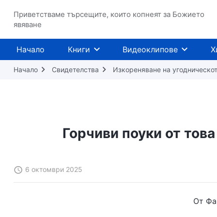
Приветстваме търсещите, които копнеят за Божието
явяване
Начало
Книги
Видеоклипове
Х
Начало
Свидетелства
Изкореняване на угодническо
Горчиви поуки от тов
6 октомври 2025
От Фа