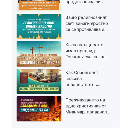
представлява ли
предателство към
Господ Исус?
Защо религиозният
свят винаги яростно
се съпротивлява и
осъжда новата
работа на Бог
Какво всъщност е
имал предвид
Господ Исус, когато
е казал „Извърши се“
на кръста?
Как Спасителят
спасява
човечеството с
идването си?
Преживяването на
една християнка от
Мианмар, попаднала
в ада след смъртта
си