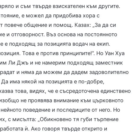
езряло и съм твърде взискателен към другите.
стояние, е можел да придобива хора с
от повече общение и помощ. Казах: „За да си
ме и отговорност. Въз основа на постоянното
е е подходящ за позицията водач на екип.
озиция. Това е против принципите!“. Но Уан Хуа
одим Ли Джъ и не намерим подходящ заместник
страдат и няма да можем да дадем задоволително
. Да има някой на позицията е по-добре,
 казва това, видях, че е съсредоточена единствено
е изобщо не проявява внимание към църковното
 нейното поведение и последиците от него. Но
их, с мисълта: „Обикновено тя губи търпение
работата ѝ. Ако говоря твърде открито и