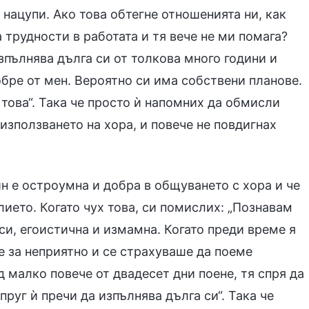
 нацупи. Ако това обтегне отношенията ни, как
трудности в работата и тя вече не ми помага?
зпълнява дълга си от толкова много години и
бре от мен. Вероятно си има собствени планове.
това“. Така че просто ѝ напомних да обмисли
използването на хора, и повече не повдигнах
ин е остроумна и добра в общуването с хора и че
лието. Когато чух това, си помислих: „Познавам
си, егоистична и измамна. Когато преди време я
е за неприятно и се страхуваше да поеме
д малко повече от двадесет дни поене, тя спря да
руг ѝ пречи да изпълнява дълга си“. Така че