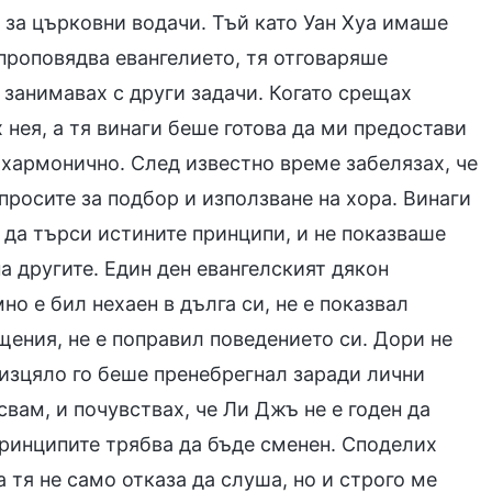
и за църковни водачи. Тъй като Уан Хуа имаше
 проповядва евангелието, тя отговаряше
е занимавах с други задачи. Когато срещах
 нея, а тя винаги беше готова да ми предостави
 хармонично. След известно време забелязах, че
просите за подбор и използване на хора. Винаги
з да търси истините принципи, и не показваше
 другите. Един ден евангелският дякон
но е бил нехаен в дълга си, не е показвал
щения, не е поправил поведението си. Дори не
 изцяло го беше пренебрегнал заради лични
свам, и почувствах, че Ли Джъ не е годен да
принципите трябва да бъде сменен. Споделих
а тя не само отказа да слуша, но и строго ме