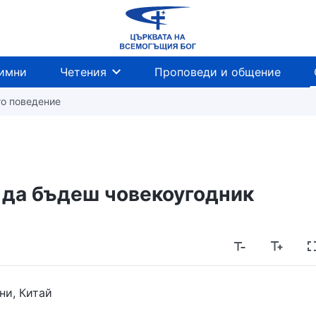
имни
Четения
Проповеди и общение
то поведение
а да бъдеш човекоугодник
ни, Китай