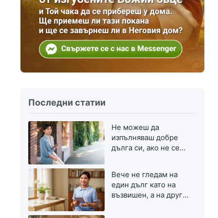
Последни статии
Не можеш да
изпълняваш добре
дълга си, ако не се
стремиш към
напредък
Вече не гледам на
един дълг като на
възвишен, а на друг
— като на скромен