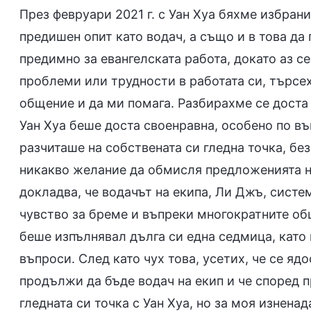
През февруари 2021 г. с Уан Хуа бяхме избран
предишен опит като водач, а също и в това да
предимно за евангелската работа, докато аз с
проблеми или трудности в работата си, търсех
общение и да ми помага. Разбирахме се доста
Уан Хуа беше доста своенравна, особено по въ
разчиташе на собствената си гледна точка, бе
никакво желание да обмисля предложенията на
докладва, че водачът на екипа, Ли Джъ, систем
чувство за бреме и въпреки многократните об
беше изпълнявал дълга си една седмица, като
въпроси. След като чух това, усетих, че се ядо
продължи да бъде водач на екип и че според 
гледната си точка с Уан Хуа, но за моя изненад