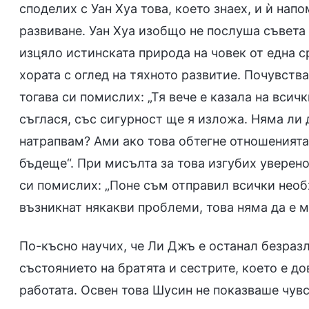
споделих с Уан Хуа това, което знаех, и ѝ нап
развиване. Уан Хуа изобщо не послуша съвета 
изцяло истинската природа на човек от една с
хората с оглед на тяхното развитие. Почувствах
тогава си помислих: „Тя вече е казала на всичк
съглася, със сигурност ще я изложа. Няма ли д
натрапвам? Ами ако това обтегне отношенията
бъдеще“. При мисълта за това изгубих уверено
си помислих: „Поне съм отправил всички нео
възникнат някакви проблеми, това няма да е м
По-късно научих, че Ли Джъ е останал безразл
състоянието на братята и сестрите, което е д
работата. Освен това Шусин не показваше чувс