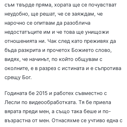
съм твърде пряма, хората ще се почувстват
неудобно, ще решат, че се заяждам, че
нарочно се опитвам да разоблича
недостатъците им и че това ще унищожи
отношенията ни. Чак след като преживях да
бъда разкрита и прочетох Божието слово,
видях, че начинът, по който общувам с
околните, е в разрез с истината и е съпротива
срещу Бог.
Годината бе 2015 и работех съвместно с
Лесли по видеообработката. Тя бе приела
вярата преди мен, а също така беше и по-
възрастна от мен. Отнасяхме се учтиво една с