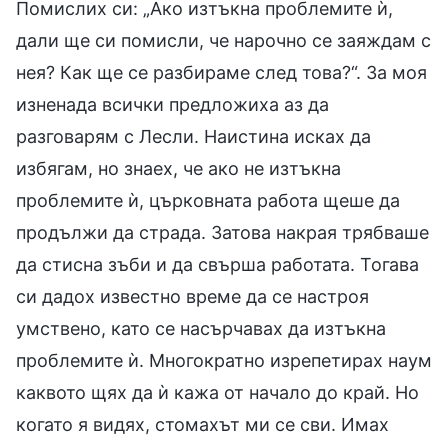
Помислих си: „Ако изтъкна проблемите ѝ,
дали ще си помисли, че нарочно се заяждам с
нея? Как ще се разбираме след това?“. За моя
изненада всички предложиха аз да
разговарям с Лесли. Наистина исках да
избягам, но знаех, че ако не изтъкна
проблемите ѝ, църковната работа щеше да
продължи да страда. Затова накрая трябваше
да стисна зъби и да свърша работата. Тогава
си дадох известно време да се настроя
умствено, като се насърчавах да изтъкна
проблемите ѝ. Многократно изрепетирах наум
каквото щях да ѝ кажа от начало до край. Но
когато я видях, стомахът ми се сви. Имах