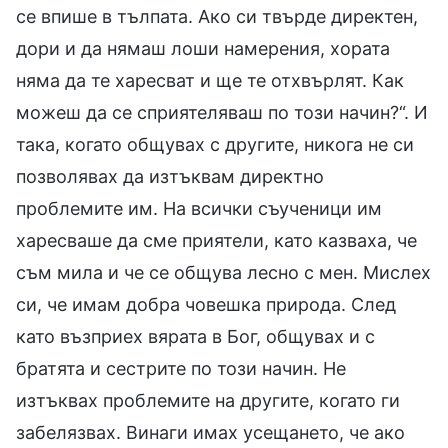
се впише в тълпата. Ако си твърде директен,
дори и да нямаш лоши намерения, хората
няма да те харесват и ще те отхвърлят. Как
можеш да се сприятеляваш по този начин?“. И
така, когато общувах с другите, никога не си
позволявах да изтъквам директно
проблемите им. На всички съученици им
харесваше да сме приятели, като казваха, че
съм мила и че се общува лесно с мен. Мислех
си, че имам добра човешка природа. След
като възприех вярата в Бог, общувах и с
братята и сестрите по този начин. Не
изтъквах проблемите на другите, когато ги
забелязвах. Винаги имах усещането, че ако