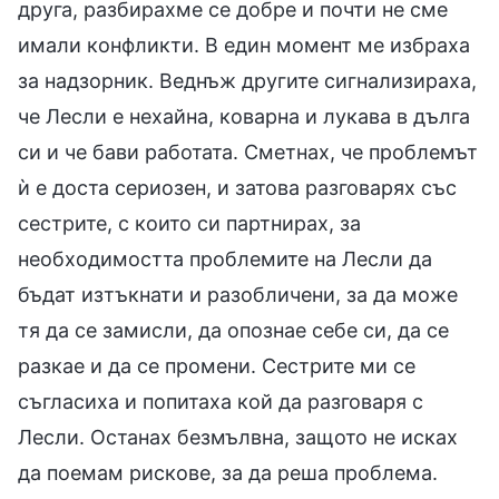
друга, разбирахме се добре и почти не сме
имали конфликти. В един момент ме избраха
за надзорник. Веднъж другите сигнализираха,
че Лесли е нехайна, коварна и лукава в дълга
си и че бави работата. Сметнах, че проблемът
ѝ е доста сериозен, и затова разговарях със
сестрите, с които си партнирах, за
необходимостта проблемите на Лесли да
бъдат изтъкнати и разобличени, за да може
тя да се замисли, да опознае себе си, да се
разкае и да се промени. Сестрите ми се
съгласиха и попитаха кой да разговаря с
Лесли. Останах безмълвна, защото не исках
да поемам рискове, за да реша проблема.