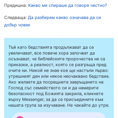
по-неудобно за нас двете“. Като се замислих
Предишна:
Какво ме спираше да говоря честно?
за това, не изтъкнах проблемите ѝ. Поднесох
Следваща:
Да разберем какво означава да си
ѝ няколко утешителни думи и набързо
добър човек
преминах през състоянието на дълга ѝ.
Тъй като ѝ липсваше каквото и да било
Тъй като бедствията продължават да се
реално себепознание, тя продължи да е
увеличават, все повече хора започват да
осъзнават, че библейските пророчества не са
нехайна в дълга си и в клиповете ѝ имаше
приказки, а реалност, която се разгръща пред
множество проблеми. Осъзнах, че
очите ни. Никой не знае кое ще настъпи първо:
проблемите на Лесли са доста сериозни и че
утрешният ден или някое неочаквано бедствие.
Ако желаете да посрещнете завръщането на
ще трябва да бъде освободена, ако не
Господ със семейството си и да намерите
направи промени. Затова отново отидох при
безопасност под Божията закрила, кликнете
върху Messenger, за да се присъедините към
нея да разговаряме. Мислех, че този път
нашата група за изучаване. Не чакайте до утре.
определено ще изтъкна проблемите ѝ. Но