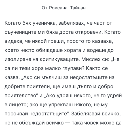
От Роксана, Тайван
Когато бях ученичка, забелязах, че част от
съучениците ми бяха доста откровени. Когато
видеха, че някой греши, просто го казваха,
което често обиждаше хората и водеше до
изолиране на критикуващите. Мислех си: „Не
са ли тези хора малко глупави? Както се
казва, „Ако си мълчиш за недостатъците на
добрите приятели, ще имаш дълго и добро
приятелство“ и „Ако удряш някого, не го удряй
в лицето; ако ще упрекваш някого, не му
посочвай недостатъците“. Забелязвай всичко,
но не обсъждай всичко — така човек може да