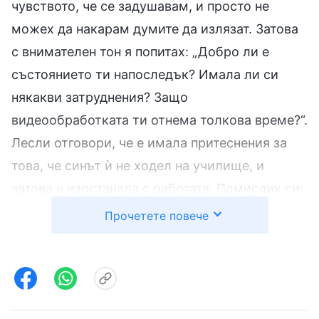
чувството, че се задушавам, и просто не
можех да накарам думите да излязат. Затова
с внимателен тон я попитах: „Добро ли е
състоянието ти напоследък? Имала ли си
някакви затруднения? Защо
видеообработката ти отнема толкова време?“.
Лесли отговори, че е имала притеснения за
това, че синът ѝ не ходел на училище, и
затова е изостанала с работата. Помислих си:
„Твърди, че изпитва трудности. Ако я
Прочетете повече
разоблича като нехайна, коварна и лукава в
дълга си, дали ще си помисли, че съм твърде
сурова и че се заяждам с нея? Ако
отношенията ни се разпаднат, ще бъде много