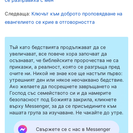
проследяване и че имах повече дарби от
Следваща:
Ключът към доброто проповядване на
надзорника, затова не можех да приема
евангелието се крие в отговорността
съветите ѝ. Въпреки че се съгласявах устно,
рядко практикувах според нейния съвет и се
съсредоточих върху това да продължа да
Тъй като бедствията продължават да се
увеличават, все повече хора започват да
напоявам и да говоря с новодошлите както
осъзнават, че библейските пророчества не са
намеря за добре.
приказки, а реалност, която се разгръща пред
очите ни. Никой не знае кое ще настъпи първо:
утрешният ден или някое неочаквано бедствие.
По време на едно събиране четях Божието
Ако желаете да посрещнете завръщането на
слово и най-накрая успях да разбера нещо за
Господ със семейството си и да намерите
безопасност под Божията закрила, кликнете
себе си. Бог казва: „
Има хора, които често
върху Messenger, за да се присъедините към
нарушават принципите в действията си и не
нашата група за изучаване. Не чакайте до утре.
приемат кастрене. Те очевидно знаят в
сърцата си, че нещата, които казват другите,
Свържете се с нас в Messenger