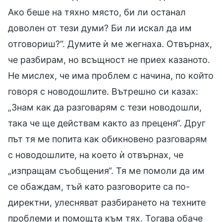
Ако беше на тяхно място, би ли останал
доволен от тези думи? Би ли искал да им
отговориш?“. Думите ѝ ме жегнаха. Отвърнах,
че разбирам, но всъщност не приех казаното.
Не мислех, че има проблем с начина, по който
говоря с новодошлите. Вътрешно си казах:
„Знам как да разговарям с тези новодошли,
така че ще действам както аз преценя“. Друг
път тя ме попита как обикновено разговарям
с новодошлите, на което ѝ отвърнах, че
„изпращам съобщения“. Тя ме помоли да им
се обаждам, тъй като разговорите са по-
директни, улесняват разбирането на техните
проблеми и помощта към тях. Тогава обаче