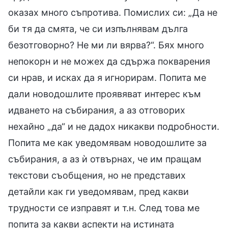
оказах много съпротива. Помислих си: „Да не
би тя да смята, че си изпълнявам дълга
безотговорно? Не ми ли вярва?“. Бях много
непокорн и не можех да сдържа покварения
си нрав, и исках да я игнорирам. Попита ме
дали новодошлите проявяват интерес към
идването на събирания, а аз отговорих
нехайно „да“ и не дадох никакви подробности.
Попита ме как уведомявам новодошлите за
събирания, а аз ѝ отвърнах, че им пращам
текстови съобщения, но не представих
детайли как ги уведомявам, пред какви
трудности се изправят и т.н. След това ме
попита за какви аспекти на истината