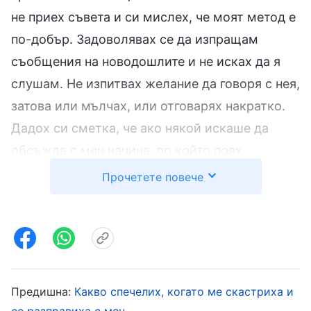
не приех съвета и си мислех, че моят метод е
по-добър. Задоволявах се да изпращам
съобщения на новодошлите и не исках да я
слушам. Не изпитвах желание да говоря с нея,
затова или мълчах, или отговарях накратко.
Дадох си сметка, че ако някой искаше да
обсъжда с мен начина, по който поях
новодошлите, ставах много негативен и
Прочетете повече
тревожен. Чувствах, че ми се присмиват, че
ме омаловажават и ме смятат за някой, който
не знае как да изпълнява дълга си или не
заслужава доверие. Смятах, че изпълнявам
дълга си добре, че знаех как да поя
Предишна:
Какво спечелих, когато ме скастриха и
новодошлите, че имах собствени методи за
се разправиха с мен