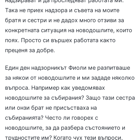
надзирават и да проследяват работата ми.
Така не приех надзора и съвета на моите
братя и сестри и не дадох много отзиви за
конкретната ситуация на новодошлите, които
поях. Просто си вършех работата както
преценя за добре.
Един ден надзорникът Фиоли ме разпитваше
за някои от новодошлите и ми зададе няколко
въпроса. Например как уведомявах
новодошлите за събирания? Защо тази сестра
или онзи брат не присъстваха на
събиранията? Често ли говорех с
новодошлите, за да разбера състоянието и
трудностите им? Когато чух тези въпроси,