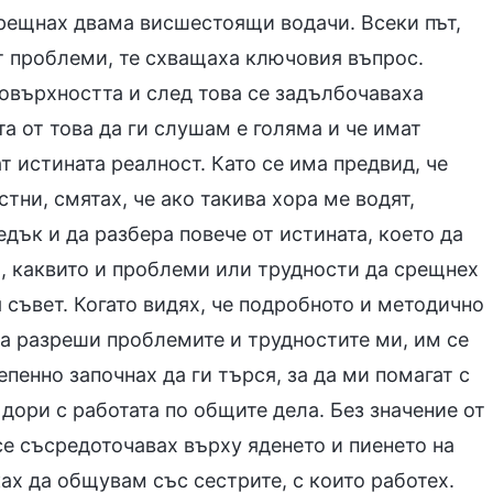
 срещнах двама висшестоящи водачи. Всеки път,
ат проблеми, те схващаха ключовия въпрос.
овърхността и след това се задълбочаваха
та от това да ги слушам е голяма и че имат
 истината реалност. Като се има предвид, че
ни, смятах, че ако такива хора ме водят,
дък и да разбера повече от истината, което да
а, каквито и проблеми или трудности да срещнех
я съвет. Когато видях, че подробното и методично
а разреши проблемите и трудностите ми, им се
пенно започнах да ги търся, за да ми помагат с
дори с работата по общите дела. Без значение от
се съсредоточавах върху яденето и пиенето на
ках да общувам със сестрите, с които работех.