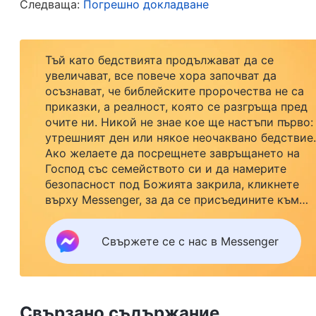
недопустимо за Бог
“
(Словото, Т.1 – Явяването и
Следваща:
Погрешно докладване
трябва да бъдат спазвани от Божиите избраници в 
праведен нрав не търпи оскърбление. Бог е Съ
Тъй като бедствията продължават да се
боготворят и да Го почитат като велик, и не тр
увеличават, все повече хора започват да
осъзнават, че библейските пророчества не са
Вярвах в Бог, но боготворях хора, а Той мрази
приказки, а реалност, която се разгръща пред
накърня Божия нрав.
очите ни. Никой не знае кое ще настъпи първо:
утрешният ден или някое неочаквано бедствие.
Ако желаете да посрещнете завръщането на
През това време непрекъснато се молех на Бо
Господ със семейството си и да намерите
двама водачи. Като четях Божиите слова, зап
безопасност под Божията закрила, кликнете
върху Messenger, за да се присъедините към
Всемогъщият Бог казва: „
Не се възхищаваш на
нашата група за изучаване. Не чакайте до утре.
онези лъжепастири с виден статус. Не обожа
Свържете се с нас в Messenger
харесваш онези развратници, които следват 
Христовата болка от това, че няма къде да п
трупове, които отмъкват приношения и живея
Свързано съдържание
Христос, но с удоволствие се хвърляш в обят