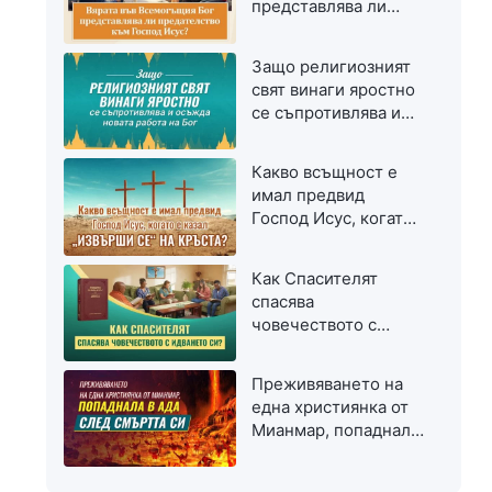
представлява ли
предателство към
Господ Исус?
Защо религиозният
свят винаги яростно
се съпротивлява и
осъжда новата
работа на Бог
Какво всъщност е
имал предвид
Господ Исус, когато
е казал „Извърши се“
на кръста?
Как Спасителят
спасява
човечеството с
идването си?
Преживяването на
една християнка от
Мианмар, попаднала
в ада след смъртта
си