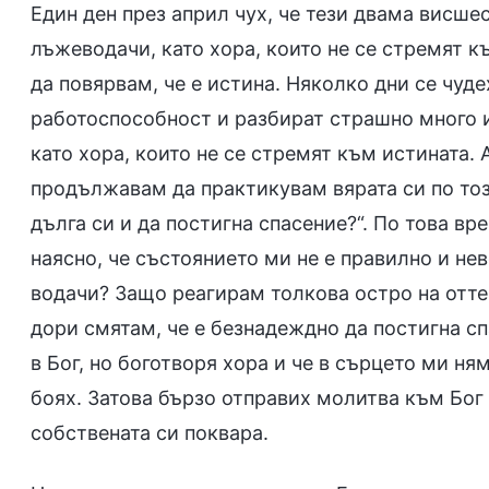
Един ден през април чух, че тези двама висше
лъжеводачи, като хора, които не се стремят къ
да повярвам, че е истина. Няколко дни се чуде
работоспособност и разбират страшно много и
като хора, които не се стремят към истината. 
продължавам да практикувам вярата си по тоз
дълга си и да постигна спасение?“. По това вр
наясно, че състоянието ми не е правилно и нев
водачи? Защо реагирам толкова остро на отте
дори смятам, че е безнадеждно да постигна спа
в Бог, но боготворя хора и че в сърцето ми ня
боях. Затова бързо отправих молитва към Бог 
собствената си поквара.