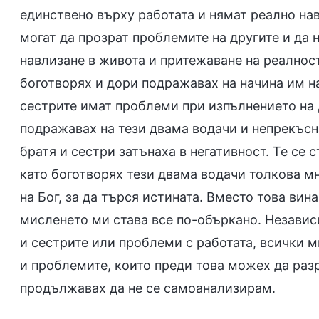
единствено върху работата и нямат реално нав
могат да прозрат проблемите на другите и да 
навлизане в живота и притежаване на реалност
боготворях и дори подражавах на начина им на 
сестрите имат проблеми при изпълнението на 
подражавах на тези двама водачи и непрекъсна
братя и сестри затънаха в негативност. Те се 
като боготворях тези двама водачи толкова мн
на Бог, за да търся истината. Вместо това вин
мисленето ми става все по-объркано. Независ
и сестрите или проблеми с работата, всички м
и проблемите, които преди това можех да разр
продължавах да не се самоанализирам.