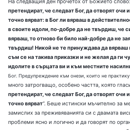
На следващия ден прочетох от Божието слово:
претендират, че следват Бог, да отворят очи и
точно вярват: в Бог ли вярваш в действителнос
в своите идоли, по-добре да не твърдиш, че с
вярваш, то отново би било най-добре да не за
твърдиш! Никой не те принуждава да вярваш в 
съм се на такива приказки и не желая да ги ч
идолите в сърцата ви и към местните насилн
Бог. Предупреждение към онези, които не практику
много затрогващо, особено частта, която гласи
претендират, че следват Бог, да отворят очи и
точно вярват
“. Беше истински мъчително за ме
замислих за преживяванията си с двамата ви
проблеми ясно и логично и да говорят по орга