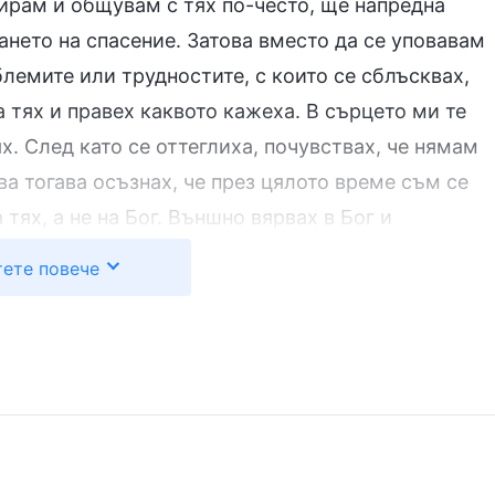
бирам и общувам с тях по-често, ще напредна
ането на спасение. Затова вместо да се уповавам
блемите или трудностите, с които се сблъсквах,
а тях и правех каквото кажеха. В сърцето ми те
х. След като се оттеглиха, почувствах, че нямам
ва тогава осъзнах, че през цялото време съм се
тях, а не на Бог. Външно вярвах в Бог и
 молеше на Бог, но в сърцето ми нямаше място за
ете повече
ми, търсех хора и ги слушах. Очевидно вярвах в
а: „
Хората, които вярват в Бог, трябва да Му се
й и не се възхищавай на никой човек; не
та, на които се възхищаваш, и на трето — себе
 в сърцето ти и не трябва да смяташ хората —
ени на Бог или за равни на Него. Това е