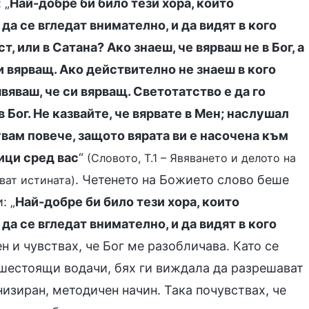
 „
Най-добре би било тези хора, които
 да се вгледат внимателно, и да видят в кого
т, или в Сатана? Ако знаеш, че вярваш не в Бог, а
и вярващ. Ако действително не знаеш в кого
явяваш, че си вярващ. Светотатство е да го
Бог. Не казвайте, че вярвате в Мен; наслушал
увам повече, защото вярата ви е насочена към
ици сред вас
“
(Словото, Т.1 – Явяването и делото на
. Четенето на Божието слово беше
ват истината)
: „
Най-добре би било тези хора, които
 да се вгледат внимателно, и да видят в кого
н и чувствах, че Бог ме разобличава. Като се
сшестоящи водачи, бях ги виждала да разрешават
низиран, методичен начин. Така почувствах, че