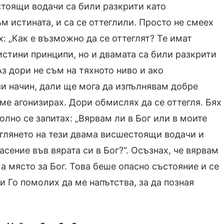
стоящи водачи са били разкрити като
м истината, и са се оттеглили. Просто не смеех
х: „Как е възможно да се оттеглят? Те имат
стини принципи, но и двамата са били разкрити
Аз дори не съм на тяхното ниво и ако
и начин, дали ще мога да изпълнявам добре
еме агонизирах. Дори обмислях да се оттегля. Бях
олно се запитах: „Вярвам ли в Бог или в моите
глянето на тези двама висшестоящи водачи и
сение във вярата си в Бог?“. Осъзнах, че вярвам
ма място за Бог. Това беше опасно състояние и се
и Го помолих да ме напътства, за да позная