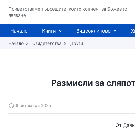
Приветстваме търсещите, които копнеят за Божието
явяване
Начало
Книги
Видеоклипове
Х
Начало
Свидетелства
Други
Размисли за сляпот
6 октомври 2025
От Дзян