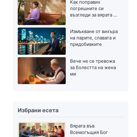
Как поправих
погрешните си
възгледи за вярата в
Бог
Измъкване от вихъра
на парите, славата и
придобивките
Вече не се тревожа
за болестта на жена
ми
Избрани есета
Вярата във
Всемогъщия Бог