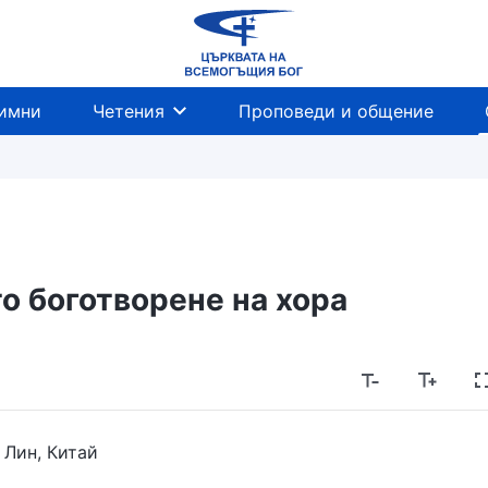
имни
Четения
Проповеди и общение
о боготворене на хора
 Лин, Китай