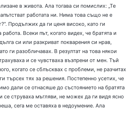
лизане в живота. Ала тогава си помислих: „Те
напътстват работата ни. Нима това също не е
?“. Продължих да ги ценя високо, като ги
работа. Всеки път, когато видех, че братята и
дълга си или разкриват покварения си нрав,
то ги разобличавах. В резултат на това някои
страхуваха и се чувстваха възпрени от мен. Тъй
ого, когато се сблъсквах с проблеми, не разчитах
аги търсех тях за решения. Постепенно усетих, че
имо дали се отнасяше до състоянието на братята
и се струваха мъгляви, не можех да ги видя ясно
еша, сега ме оставяха в недоумение. Ала