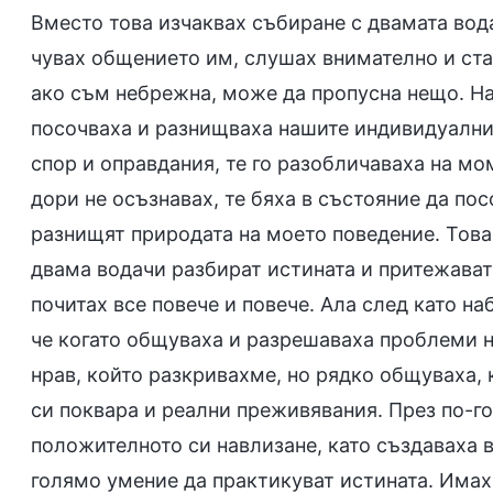
Вместо това изчаквах събиране с двамата вода
чувах общението им, слушах внимателно и стар
ако съм небрежна, може да пропусна нещо. Н
посочваха и разнищваха нашите индивидуални
спор и оправдания, те го разобличаваха на мом
дори не осъзнавах, те бяха в състояние да по
разнищят природата на моето поведение. Това
двама водачи разбират истината и притежават
почитах все повече и повече. Ала след като н
че когато общуваха и разрешаваха проблеми н
нрав, който разкривахме, но рядко общуваха, 
си поквара и реални преживявания. През по-го
положителното си навлизане, като създаваха в
голямо умение да практикуват истината. Имах