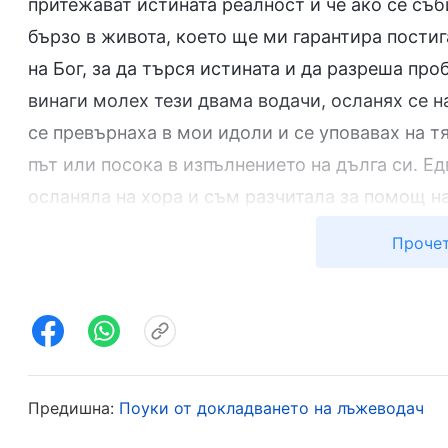
притежават истината реалност и че ако се съ
бързо в живота, което ще ми гарантира постиг
на Бог, за да търся истината и да разреша про
винаги молех тези двама водачи, осланях се н
се превърнаха в мои идоли и се уповавах на тя
път или посока в изпълнението на дълга си. Ед
осланяла на хора и съм разчитала за помощ на 
изпълнявах дълга си и всеки ден устата ми се
Прочет
Него. Всеки път, когато се сблъсквах с пробле
хора! След това си припомних тези Божии слов
покоряват и да Му се покланят. Не превъзнася
поставяй на първо място Бог, на второ — хора
си. Нито един човек не трябва да заема място
Предишна:
Поуки от докладването на лъжеводач
особено тези, които почиташ — за равнопостав