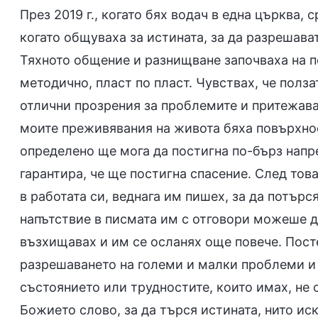
През 2019 г., когато бях водач в една църква,
когато общуваха за истината, за да разрешав
Тяхното общение и разнищване започваха на п
методично, пласт по пласт. Чувствах, че полза
отлични прозрения за проблемите и притежават
моите преживявания на живота бяха повърхност
определено ще мога да постигна по-бърз напре
гарантира, че ще постигна спасение. След тов
в работата си, веднага им пишех, за да потърс
напътствие в писмата им с отговори можеше д
възхищавах и им се осланях още повече. Посте
разрешаването на големи и малки проблеми и 
състоянието или трудностите, които имах, не 
Божието слово, за да търся истината, нито ис