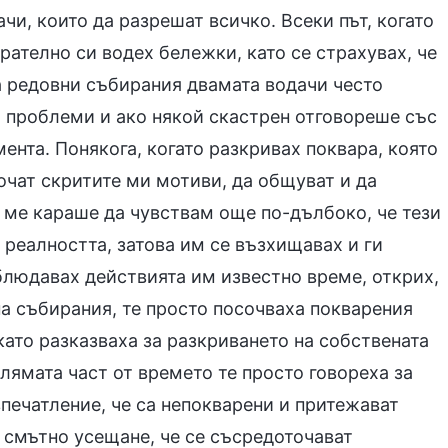
чи, които да разрешат всичко. Всеки път, когато
ателно си водех бележки, като се страхувах, че
а редовни събирания двамата водачи често
 проблеми и ако някой скастрен отговореше със
ента. Понякога, когато разкривах поквара, която
сочат скритите ми мотиви, да общуват и да
 ме караше да чувствам още по-дълбоко, че тези
 реалността, затова им се възхищавах и ги
аблюдавах действията им известно време, открих,
а събирания, те просто посочваха покварения
като разказваха за разкриването на собствената
лямата част от времето те просто говореха за
печатление, че са непокварени и притежават
 смътно усещане, че се съсредоточават