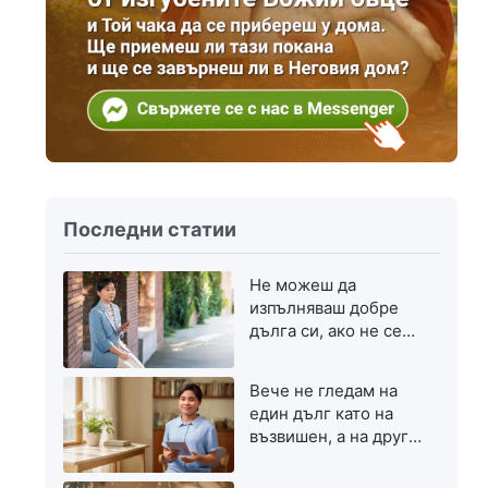
Последни статии
Не можеш да
изпълняваш добре
дълга си, ако не се
стремиш към
напредък
Вече не гледам на
един дълг като на
възвишен, а на друг
— като на скромен