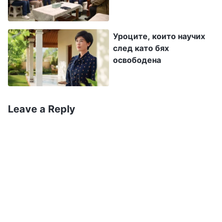
собствените си слабости, трябва да са
търпеливи и толерантни и да имат основни
критерии за постъпките си. Това е начинът
Уроците, които научих
след като бях
да се разбират в хармония и макар че
освободена
понякога може да има противоречия и
спорове, сътрудничеството може да
продължи и поне няма да възникне вражда.
Leave a Reply
Сътрудничеството ще е невъзможно, ако
човек няма такива основни критерии, не се
води от съвестта или разума си и прави
нещата с цел да се облагодетелства, като
търси само изгода и винаги иска да печели
за сметка на останалите. Така е при злите
хора и при дяволските царе, които водят