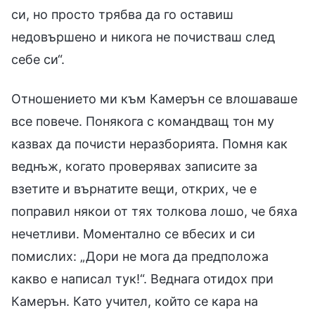
си, но просто трябва да го оставиш
недовършено и никога не почистваш след
себе си“.
Отношението ми към Камерън се влошаваше
все повече. Понякога с командващ тон му
казвах да почисти неразборията. Помня как
веднъж, когато проверявах записите за
взетите и върнатите вещи, открих, че е
поправил някои от тях толкова лошо, че бяха
нечетливи. Моментално се вбесих и си
помислих: „Дори не мога да предположа
какво е написал тук!“. Веднага отидох при
Камерън. Като учител, който се кара на