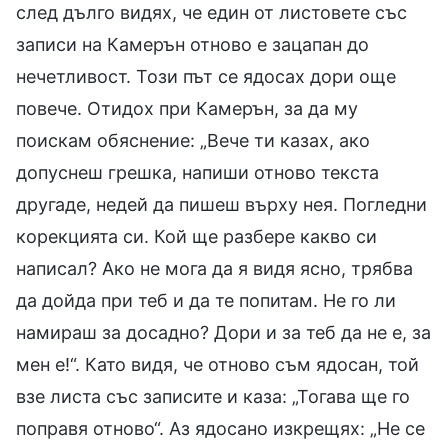
след дълго видях, че един от листовете със
записи на Камерън отново е зацапан до
нечетливост. Този път се ядосах дори още
повече. Отидох при Камерън, за да му
поискам обяснение: „Вече ти казах, ако
допуснеш грешка, напиши отново текста
другаде, недей да пишеш върху нея. Погледни
корекцията си. Кой ще разбере какво си
написал? Ако не мога да я видя ясно, трябва
да дойда при теб и да те попитам. Не го ли
намираш за досадно? Дори и за теб да не е, за
мен е!“. Като видя, че отново съм ядосан, той
взе листа със записите и каза: „Тогава ще го
поправя отново“. Аз ядосано изкрещях: „Не се