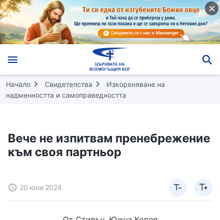
Начало
Свидетелства
Изкореняване на
надменността и самоправедността
Вече не изпитвам пренебрежение
към своя партньор
20 юни 2024
От Стивън, Южна Корея