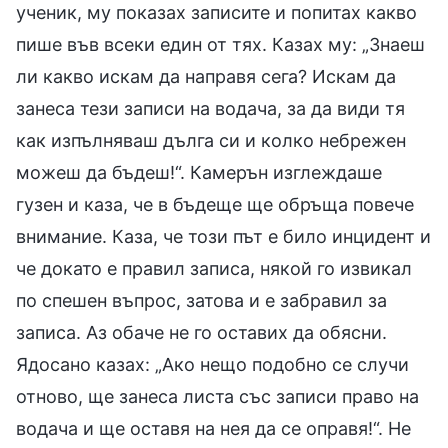
ученик, му показах записите и попитах какво
пише във всеки един от тях. Казах му: „Знаеш
ли какво искам да направя сега? Искам да
занеса тези записи на водача, за да види тя
как изпълняваш дълга си и колко небрежен
можеш да бъдеш!“. Камерън изглеждаше
гузен и каза, че в бъдеще ще обръща повече
внимание. Каза, че този път е било инцидент и
че докато е правил записа, някой го извикал
по спешен въпрос, затова и е забравил за
записа. Аз обаче не го оставих да обясни.
Ядосано казах: „Ако нещо подобно се случи
отново, ще занеса листа със записи право на
водача и ще оставя на нея да се оправя!“. Не