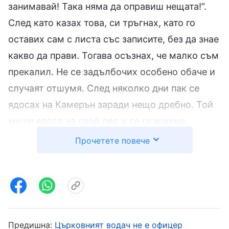
занимавай! Така няма да оправиш нещата!“.
След като казах това, си тръгнах, като го
оставих сам с листа със записите, без да знае
какво да прави. Тогава осъзнах, че малко съм
прекалил. Не се задълбочих особено обаче и
случаят отшумя. След няколко дни пак се
ядосах на Камерън заради нещо дребно. Той
ми се ядоса на свой ред и се скарахме.
Прочетете повече
Водачът разбра, че не можем да работим
заедно в хармония, затова проведе общение с
мен и ми прочете един откъс от Божието
слово: „
Какъвто и дълг да изпълнява
антихристът, с когото и да си сътрудничи,
Предишна:
Църковният водач не е офицер