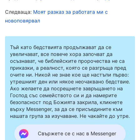
винаги ще има противоречия и спорове.
Някои хора може да кажат: „Ако отговаря за
Следваща:
Моят разказ за работата ми с
новоповярвал
почистването и всеки ден подрежда вътре,
защо да не си сътрудничи с останалите?“.
Проблемът е в нрава му: с когото и да си
Тъй като бедствията продължават да се
взаимодейства или да работи, той винаги ще
увеличават, все повече хора започват да
осъзнават, че библейските пророчества не са
го презира, все ще иска да го поучава и да му
приказки, а реалност, която се разгръща пред
нарежда какво да прави. Бихте ли казали, че
очите ни. Никой не знае кое ще настъпи първо:
такъв човек може да си сътрудничи с
утрешният ден или някое неочаквано бедствие.
Ако желаете да посрещнете завръщането на
останалите? Не може да си сътрудничи с
Господ със семейството си и да намерите
никого, защото поквареният му нрав е
безопасност под Божията закрила, кликнете
върху Messenger, за да се присъедините към
твърде суров. Не само че не може да си
нашата група за изучаване. Не чакайте до утре.
сътрудничи с останалите, а и вечно ги
поучава и възпира отвисоко — все иска да
Свържете се с нас в Messenger