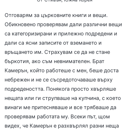
Отговарям за църковните книги и вещи.
Обикновено проверявам дали различни вещи
са категоризирани и прилежно подредени и
дали са ясни записите от вземането и
връщането им. Страхувам се да не стане
бъркотия, ако съм невнимателен. Брат
Камерън, който работеше с мен, беше доста
небрежен и не се съсредоточаваше върху
подредеността. Понякога просто хвърляше
нещата или ги струпваше на купчина, с което
винаги ме притесняваше и все трябваше да
проверявам работата му. Всеки път, щом
видех, че Камерън е разхвърлял разни неща