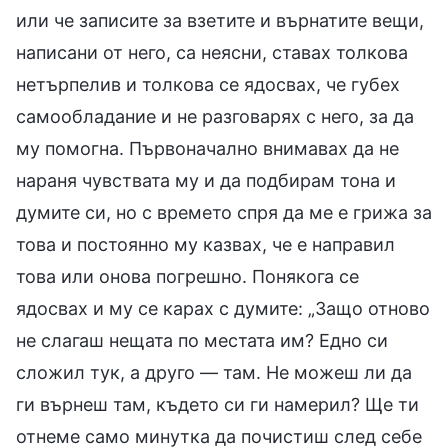
или че записите за взетите и върнатите вещи,
написани от него, са неясни, ставах толкова
нетърпелив и толкова се ядосвах, че губех
самообладание и не разговарях с него, за да
му помогна. Първоначално внимавах да не
нараня чувствата му и да подбирам тона и
думите си, но с времето спря да ме е грижа за
това и постоянно му казвах, че е направил
това или онова погрешно. Понякога се
ядосвах и му се карах с думите: „Защо отново
не слагаш нещата по местата им? Едно си
сложил тук, а друго — там. Не можеш ли да
ги върнеш там, където си ги намерил? Ще ти
отнеме само минутка да почистиш след себе