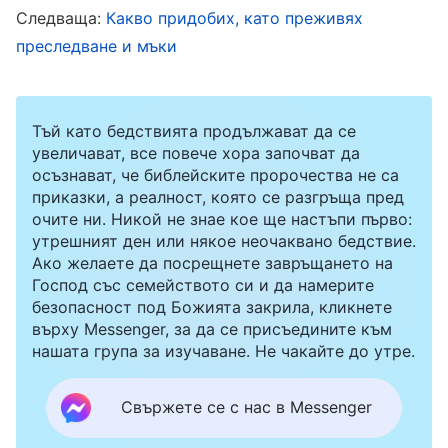
Следваща:
Какво придобих, като преживях
Презирах се и си мислех: „Защо съм толкова
преследване и мъки
непохватна с думите? Не мога дори няколко
елементарни думи да кажа както трябва!“.
Наистина исках да променя интровертния си
Тъй като бедствията продължават да се
характер, защото имах чувството, че само
увеличават, все повече хора започват да
осъзнават, че библейските пророчества не са
така ще бъда по-пригодна за дълга по поенето
приказки, а реалност, която се разгръща пред
и само тогава бъдещето и крайната ми цел
очите ни. Никой не знае кое ще настъпи първо:
утрешният ден или някое неочаквано бедствие.
щяха да бъдат сигурни. Мислех си, че може
Ако желаете да посрещнете завръщането на
би не съм практикувала достатъчно, затова
Господ със семейството си и да намерите
безопасност под Божията закрила, кликнете
оттогава нататък на всяко събиране се
върху Messenger, за да се присъедините към
стараех да говоря повече с новодошлите, но
нашата група за изучаване. Не чакайте до утре.
така и не успявах да направя пробив. Тогава
Свържете се с нас в Messenger
се замислих да се моля повече на Бог и че
може би, ако Бог ме напътства, ще стана по-