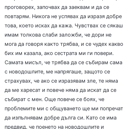
проговорех, започвах да заеквам и да се
повтарям. Никога не успявах да изразя добре
това, което исках да кажа. Чувствах се сякаш
имам толкова слаби заложби, че дори не
мога да говоря както трябва, и се чудех какво
бих им казала, ако сестрата ми ги повери.
Самата мисъл, че трябва да се събирам сама
с новодошлите, ме напрягаше, защото се
страхувах, че ако се изразявам зле, те няма
да ме харесат и повече няма да искат да се
събират с мен. Още повече се боях, че
проблемите ми с общуването ще ми попречат
да изпълнявам добре дълга си. Като се има
предвид, че поенето на новодошлите и