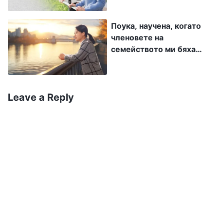
помислят за страшно непохватна? Ще искат
Поука, научена, когато
ли изобщо да се събират с мен в бъдеще?
членовете на
Ами ако ме освободят, защото не изпълнявам
семейството ми бяха
дълга си?“.
премахнати
Веднъж една новодошла имаше някои
Leave a Reply
представи и църковните водачи ме помолиха
да ѝ помогна. Като се прибрах, побързах да
намеря подходящи истини. Прегледах ги
няколко пъти и дори ги научих наизуст, но
когато отидох в дома ѝ, все още бях толкова
напрегната, че сърцето ми щеше да изскочи, а
ръцете ми се потяха от силното стискане.
Новодошлата спомена и някои други