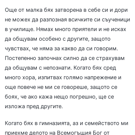
Още от малка бях затворена в себе си и дори
не можех да разпозная всичките си съученици
в училище. Нямах много приятели и не исках
да общувам особено с другите, защото
чувствах, че няма за какво да си говорим.
Постепенно започнах силно да се страхувам
да общувам с непознати. Когато бях сред
много хора, изпитвах голямо напрежение и
още повече не ми се говореше, защото се
боях, че ако кажа нещо погрешно, ще се
изложа пред другите.
Когато бях в гимназията, аз и семейството ми
приехме делото на Всемогъщия Бог от