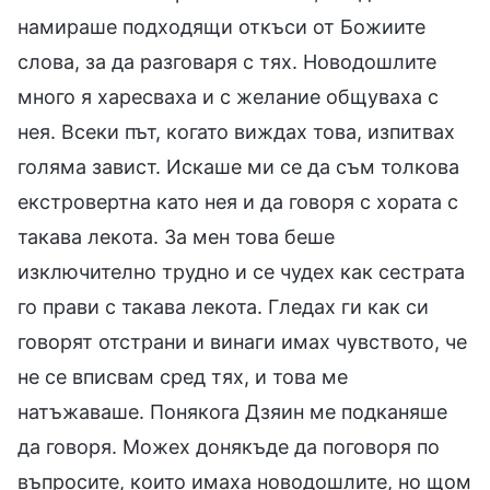
намираше подходящи откъси от Божиите
слова, за да разговаря с тях. Новодошлите
много я харесваха и с желание общуваха с
нея. Всеки път, когато виждах това, изпитвах
голяма завист. Искаше ми се да съм толкова
екстровертна като нея и да говоря с хората с
такава лекота. За мен това беше
изключително трудно и се чудех как сестрата
го прави с такава лекота. Гледах ги как си
говорят отстрани и винаги имах чувството, че
не се вписвам сред тях, и това ме
натъжаваше. Понякога Дзяин ме подканяше
да говоря. Можех донякъде да поговоря по
въпросите, които имаха новодошлите, но щом