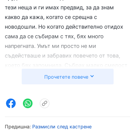
тези неща и ги имах предвид, за да знам
какво да кажа, когато се срещна с
новодошли. Но когато действително отидох
сама да се събирам с тях, бях много
напрегната. Умът ми просто не ми
съдействаше и забравих повечето от това,
което бях запомнила. Събрах малко смелост
и се насилих да говоря, като следвах примера
Прочетете повече
на това, което беше казала сестрата, но
думите ми звучаха наистина безжизнено.
Дори един толкова прост въпрос като „Как си
напоследък?“ не прозвуча толкова
естествено, както при нея, и след няколко
Предишна:
Размисли след кастрене
думи настъпваше неловко мълчание.