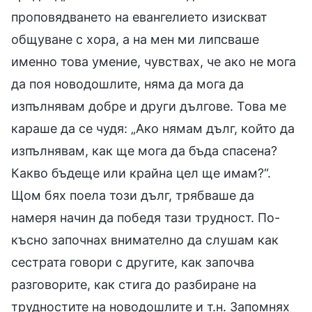
проповядването на евангелието изискват
общуване с хора, а на мен ми липсваше
именно това умение, чувствах, че ако не мога
да поя новодошлите, няма да мога да
изпълнявам добре и други дългове. Това ме
караше да се чудя: „Ако нямам дълг, който да
изпълнявам, как ще мога да бъда спасена?
Какво бъдеще или крайна цел ще имам?“.
Щом бях поела този дълг, трябваше да
намеря начин да победя тази трудност. По-
късно започнах внимателно да слушам как
сестрата говори с другите, как започва
разговорите, как стига до разбиране на
трудностите на новодошлите и т.н. Запомнях