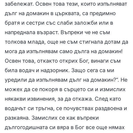
забележат. Освен това тези, които изпълняват
дълг на домакин в църквата, са предимно
братя и сестри със слаби заложби или в
напреднала възраст. Въпреки че не съм
толкова млада, още не съм стигнала дотам да
мога да изпълнявам само дълга на домакин!
Освен това, откакто открих Бог, винаги съм
била водач и надзорник. Защо сега са ми
уредили да изпълнявам дълг на домакин?“. Не
можех да се покоря в сърцето си и измислих
някакви извинения, за да откажа. След като
водачът си тръгна, се почувствах раздвоена и
разкаяна. Замислих се как въпреки
дългогодишната си вяра в Бог все още нямах