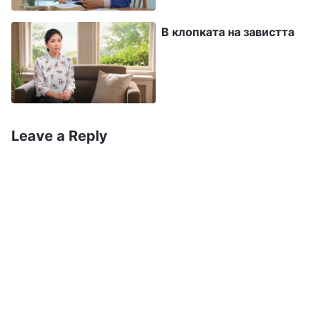
си създам име — но дори да не си създам
име или да не изпъкна, все пак трябва да
В клопката на завистта
имам изгода от него и да се чувствам
спокоен физически“. Приемливо ли е това
отношение? Да бъдеш придирчив, означава
да не приемаш неща от Бог. Означава да
Leave a Reply
правиш избор според собствените си
предпочитания. Означава да не приемаш
своя дълг. Означава отказ от дълга ти,
проявление на твоето непокорство спрямо
Бог. Подобна придирчивост е примесена с
твоите лични предпочитания и желания.
Когато се съобразяваш със собствената си
изгода, с репутацията си и т.н., отношението