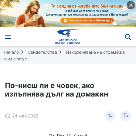
Начало
Свидетелства
Изкореняване на стремежа
към статус
По-нисш ли е човек, ако
изпълнява дълг на домакин
24 май 2025
От Лиу И, Китай