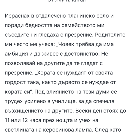
Израснах в отдалечено планинско село и
поради бедността на семейството ми
съседите ни гледаха с презрение. Родителите
ми често ме учеха: „Човек трябва да има
амбиция и да живее с достойнство. Не
позволявай на другите да те гледат с
презрение. „Хората се нуждаят от своята
гордост така, както дървото се нуждае от
кората си“. Под влиянието на тези думи се
трудех усилено в училище, за да спечеля
възхищението на другите. Всеки ден стоях до
11 или 12 часа през нощта и учех на
светлината на керосинова лампа. След като