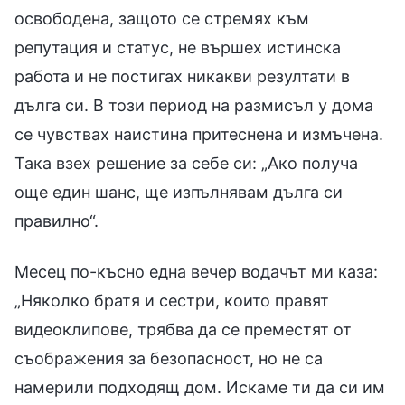
освободена, защото се стремях към
репутация и статус, не вършех истинска
работа и не постигах никакви резултати в
дълга си. В този период на размисъл у дома
се чувствах наистина притеснена и измъчена.
Така взех решение за себе си: „Ако получа
още един шанс, ще изпълнявам дълга си
правилно“.
Месец по-късно една вечер водачът ми каза:
„Няколко братя и сестри, които правят
видеоклипове, трябва да се преместят от
съображения за безопасност, но не са
намерили подходящ дом. Искаме ти да си им