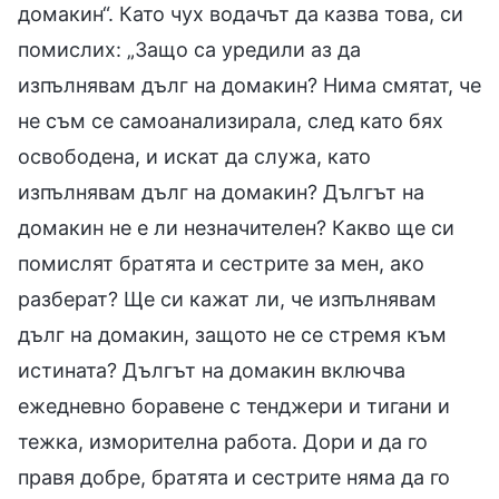
домакин“. Като чух водачът да казва това, си
помислих: „Защо са уредили аз да
изпълнявам дълг на домакин? Нима смятат, че
не съм се самоанализирала, след като бях
освободена, и искат да служа, като
изпълнявам дълг на домакин? Дългът на
домакин не е ли незначителен? Какво ще си
помислят братята и сестрите за мен, ако
разберат? Ще си кажат ли, че изпълнявам
дълг на домакин, защото не се стремя към
истината? Дългът на домакин включва
ежедневно боравене с тенджери и тигани и
тежка, изморителна работа. Дори и да го
правя добре, братята и сестрите няма да го