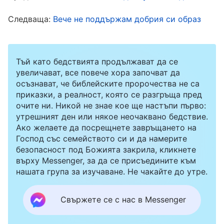
отговорностите и поръченията, които Бог
Следваща:
Вече не поддържам добрия си образ
възлага на хората. Как тогава трябва човек
да ги разбира? „Тъй като това е мой дълг и
поръчението, което Бог ми е възложил, то е
Тъй като бедствията продължават да се
мое задължение и отговорност. Съвсем
увеличават, все повече хора започват да
осъзнават, че библейските пророчества не са
правилно е да го приема като свой
приказки, а реалност, която се разгръща пред
неотменим дълг. Не мога да се откажа или да
очите ни. Никой не знае кое ще настъпи първо:
утрешният ден или някое неочаквано бедствие.
го отхвърля. Не мога да подбирам. Каквото
Ако желаете да посрещнете завръщането на
ми се падне, несъмнено това трябва да
Господ със семейството си и да намерите
безопасност под Божията закрила, кликнете
направя. Не, че нямам право да избирам, а не
върху Messenger, за да се присъедините към
бива да избирам. Това е логиката, която
нашата група за изучаване. Не чакайте до утре.
трябва да следва едно сътворено същество“.
Това е нагласа на покорство
“
(Словото, Т.3 –
Свържете се с нас в Messenger
Беседите на Христос от последните дни. Трета