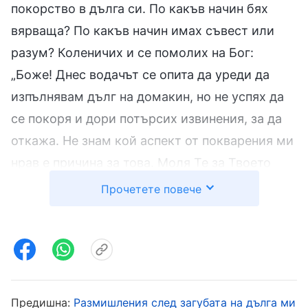
покорство в дълга си. По какъв начин бях
вярваща? По какъв начин имах съвест или
разум? Коленичих и се помолих на Бог:
„Боже! Днес водачът се опита да уреди да
изпълнявам дълг на домакин, но не успях да
се покоря и дори потърсих извинения, за да
откажа. Не знам кой аспект от покварения ми
нрав е причина за това. Моля Те за Твоето
просветление и напътствие, за да ми
Прочетете повече
помогнеш да опозная себе си“. След като се
помолих, се сетих за Божиите слова относно
изпълнението на дълга, така че ги потърсих,
за да ги прочета. Всемогъщият Бог казва:
„
Дългът идва от Бог, той представлява
Предишна:
Размишления след загубата на дълга ми