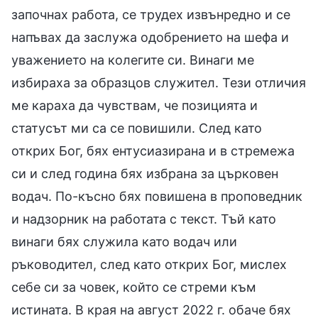
започнах работа, се трудех извънредно и се
напъвах да заслужа одобрението на шефа и
уважението на колегите си. Винаги ме
избираха за образцов служител. Тези отличия
ме караха да чувствам, че позицията и
статусът ми са се повишили. След като
открих Бог, бях ентусиазирана и в стремежа
си и след година бях избрана за църковен
водач. По-късно бях повишена в проповедник
и надзорник на работата с текст. Тъй като
винаги бях служила като водач или
ръководител, след като открих Бог, мислех
себе си за човек, който се стреми към
истината. В края на август 2022 г. обаче бях