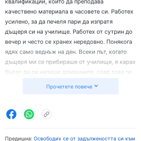
квалификации, който да преподава
качествено материала в часовете си. Работех
усилено, за да печеля пари да изпратя
дъщеря си на училище. Работех от сутрин до
вечер и често се хранех нередовно. Понякога
ядях само веднъж на ден. Всеки път, когато
дъщеря ми се прибираше от училище, я карах
бързо да си напише домашните, след това ги
проверявах и ако намерех дори една грешка,
Прочетете повече
я карах да реши още десет задачи за
наказание. Понякога, когато се разхождах с
дъщеря си по улицата, виждахме хора да
събират боклуци и тихичко казвах на дъщеря
си: „Ако не се учиш добре, ще свършиш така.
Предишна:
Освободих се от задължеността си към