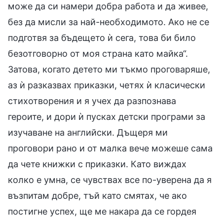
може да си намери добра работа и да живее,
без да мисли за най-необходимото. Ако не се
подготвя за бъдещето ѝ сега, това би било
безотговорно от моя страна като майка“.
Затова, когато детето ми тъкмо проговаряше,
аз ѝ разказвах приказки, четях ѝ класически
стихотворения и я учех да разпознава
героите, и дори ѝ пусках детски програми за
изучаване на английски. Дъщеря ми
проговори рано и от малка вече можеше сама
да чете книжки с приказки. Като виждах
колко е умна, се чувствах все по-уверена да я
възпитам добре, тъй като смятах, че ако
постигне успех, ще ме накара да се гордея