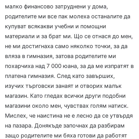
малко финансово затруднени у дома,
родителите ми все пак молеха останалите да
купуват всякакви учебни и помощни
материали и за брат ми. Що се отнася до мен,
не ми достигнаха само няколко точки, за да
вляза в гимназия, затова родителите ми
похарчиха над 7 000 юана, за да ме изпратят в
платена гимназия. След като завърших,
изучих търговски занаят и отворих малък
магазин. Като гледах всички други подобни
магазини около мен, чувствах голям натиск.
Мислех, че наистина не е лесно да се утвърдя
на пазара. Донякъде започнах да разбирам
защо родителите ми бяха готови да работят