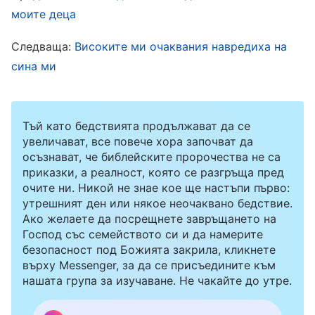
Това ли искаш?“. А тя просто клатеше глава.
моите деца
По-късно открих, че дъщеря ми много
Следваща:
Високите ми очаквания навредиха на
харесва музика и можеше да изпее всяка
сина ми
една песен само след две слушания.
Помислих си: „Тя все още има детски глас,
така че може би е твърде рано да учи пеене.
Тъй като бедствията продължават да се
Нека първо да научи инструмент, за да може
увеличават, все повече хора започват да
осъзнават, че библейските пророчества не са
да чете ноти. По този начин, ако по-късно
приказки, а реалност, която се разгръща пред
иска да продължи с музиката, ще ѝ бъде по-
очите ни. Никой не знае кое ще настъпи първо:
утрешният ден или някое неочаквано бедствие.
лесно“. И така, когато беше във втори клас, я
Ако желаете да посрещнете завръщането на
записах на уроци по цитра. Отначало дъщеря
Господ със семейството си и да намерите
безопасност под Божията закрила, кликнете
ми се съгласи да учи цитра от любопитство,
върху Messenger, за да се присъедините към
но тъй като всеки ден седеше пред цитрата и
нашата група за изучаване. Не чакайте до утре.
упражняваше различни пръстови техники, и