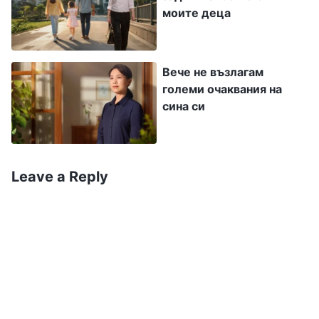
съсредоточено върху практическия успех и
моите деца
толкова сурово — как щеше да се справи в
обществото без добро образование или
умения? Всички деца работеха усилено и не
Вече не възлагам
големи очаквания на
можех да позволя на дъщеря си да се
сина си
отпуска. Ако не иска по-късно да е последна
дупка на кавала, трябваше да работи усилено
сега, а аз трябваше да я контролирам
Leave a Reply
стриктно и да поема отговорност. Просто се
надявах дъщеря ми да разбере щателните ми
разсъждения като майка. По-късно често
казвах на дъщеря си: „Сега конкуренцията в
обществото е напрегната и ако образованието
ти не е добро и нямаш специални умения,