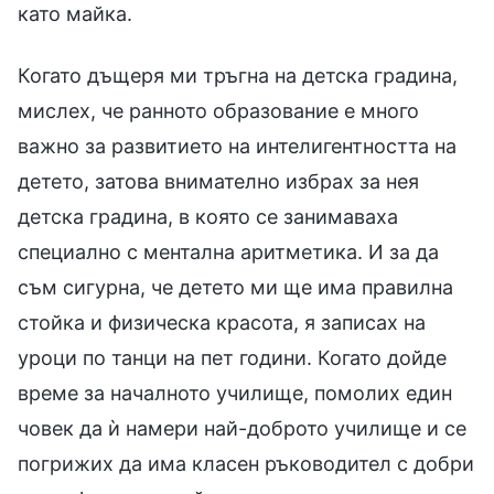
като майка.
Когато дъщеря ми тръгна на детска градина,
мислех, че ранното образование е много
важно за развитието на интелигентността на
детето, затова внимателно избрах за нея
детска градина, в която се занимаваха
специално с ментална аритметика. И за да
съм сигурна, че детето ми ще има правилна
стойка и физическа красота, я записах на
уроци по танци на пет години. Когато дойде
време за началното училище, помолих един
човек да ѝ намери най-доброто училище и се
погрижих да има класен ръководител с добри