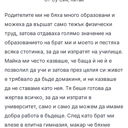
Родителите ми не бяха много образовани и
можеха да вършат само тежък физически
труд, затова отдаваха голямо значение на
образованието на брат ми и моето и пестяха
всяка стотинка, за да ни изпратят на училище.
Майка ми често казваше, че баща ѝ не ѝ е
позволил да учи и затова през целия си живот
е трябвало да бъде домакиня, и ни казваше
да не ставаме като нея. Тя беше готова да
жертва всичко, за да ни изпрати в
университет, само и само да можем да имаме
добра работа в бъдеще. След като брат ми
влезе в елитна гимназия, макар че бяхме