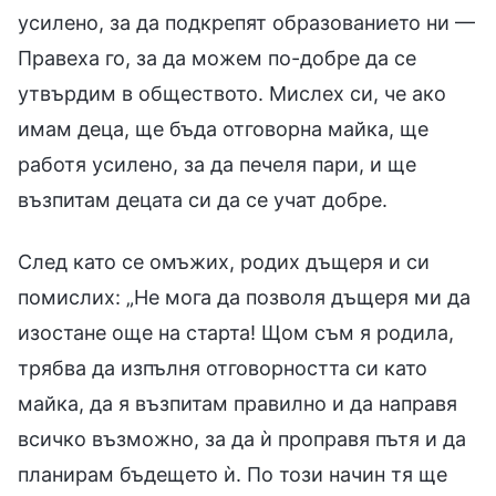
усилено, за да подкрепят образованието ни —
Правеха го, за да можем по-добре да се
утвърдим в обществото. Мислех си, че ако
имам деца, ще бъда отговорна майка, ще
работя усилено, за да печеля пари, и ще
възпитам децата си да се учат добре.
След като се омъжих, родих дъщеря и си
помислих: „Не мога да позволя дъщеря ми да
изостане още на старта! Щом съм я родила,
трябва да изпълня отговорността си като
майка, да я възпитам правилно и да направя
всичко възможно, за да ѝ проправя пътя и да
планирам бъдещето ѝ. По този начин тя ще