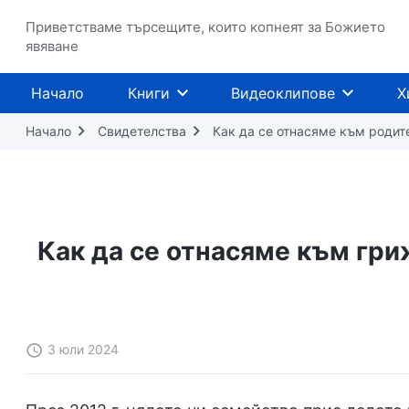
Приветстваме търсещите, които копнеят за Божието
явяване
Начало
Книги
Видеоклипове
Х
Начало
Свидетелства
Как да се отнасяме към родит
Как да се отнасяме към гри
3 юли 2024