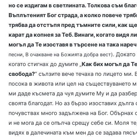
но се издигам в светлината. Толкова съм бла
Въплътеният Бог страда, а колко повече тряб
трябва да отстъпя пред тъмните сили, как ще
карат да копнея за Теб. Винаги, когато видя л
могъл да Те изоставя в търсене на така наре
. Докато
песни, В очакване на Божията добра вест)
когато стигнах до думите „
Как бих могъл да Т
свобода?
“ сълзите вече течаха по лицето ми. 
посока в живота или цел на съществуването м
ми даде късмета да чуя думите Му и да разбе
своята благодат. Но аз бързо изоставих дълга с
почувствах много задължена на Бог. Обърнах 
и не мога да се опълча срещу себе си. Моля те
видях в далечината към мен да се задава пясъч