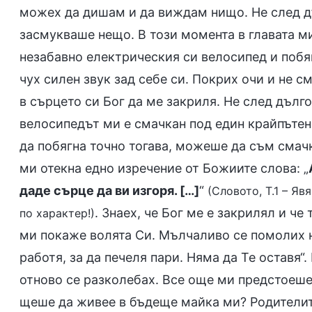
можех да дишам и да виждам нищо. Не след дъ
засмукваше нещо. В този момента в главата м
незабавно електрическия си велосипед и побяг
чух силен звук зад себе си. Покрих очи и не 
в сърцето си Бог да ме закриля. Не след дълго
велосипедът ми е смачкан под един крайпътен
да побягна точно тогава, можеше да съм смач
ми отекна едно изречение от Божиите слова: „
даде сърце да ви изгоря. […]
“
(Словото, Т.1 – Яв
. Знаех, че Бог ме е закрилял и че
по характер!)
ми покаже волята Си. Мълчаливо се помолих н
работя, за да печеля пари. Няма да Те оставя“
отново се разколебах. Все още ми предстоеше 
щеше да живее в бъдеще майка ми? Родителит