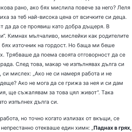
кова рано, ако бях мислила повече за него? Леля
тиха за теб най-висока цена от всичките си деца.
т да да се проявиш като добра дъщеря. В
и“. Кимнах мълчаливо, мислейки как родителите
з бях източник на гордост. Но баща ми беше
ях. Трябваше да поема своята отговорност да се
трада. След това, макар че изпълнявах дълга си
 си мислех: „Ако не си намеря работа и не
деще? Ако не мога да се грижа за нея и си дам
ия, ще съжалявам за това цял живот“. Така
ато изпълнех дълга си.
 работа, но точно когато излизах от вкъщи, се
 непрестанно отекваше един химн: „
Паднах в грях,