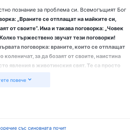
стно познание за проблема си. Всемогъщият Бог
ворка: „Враните се отплащат на майките си,
заят от своите“. Има и такава поговорка: „Човек
. Колко тържествено звучат тези поговорки!
първата поговорка: враните, които се отплащат
то коленичат, за да бозаят от своите, наистина
сто явления в животинския свят. Те са просто
ви същества, който всички видове живи
ете повече
а, че всички видове го спазват, е още едно
т Бог. Никое живо същество не може да наруши
о. Дори сравнително свирепи хищници, като
 не ги хапят, преди да са достигнали зряла
имо от кой вид са и дали са свирепи, или са
воречие със синовната почит