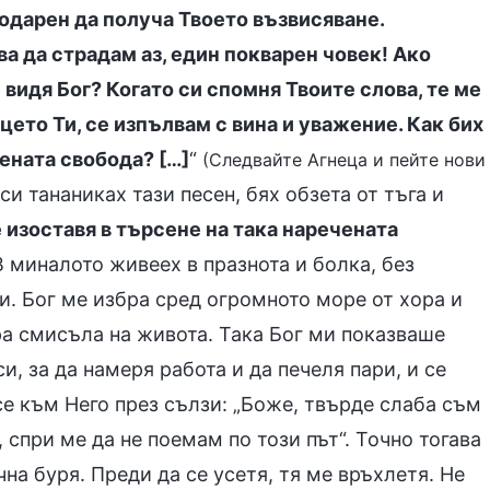
годарен да получа Твоето възвисяване.
ва да страдам аз, един покварен човек! Ако
 видя Бог? Когато си спомня Твоите слова, те ме
ицето Ти, се изпълвам с вина и уважение. Как бих
чената свобода? […]
“
(Следвайте Агнеца и пейте нови
 си тананиках тази песен, бях обзета от тъга и
е изоставя в търсене на така наречената
В миналото живеех в празнота и болка, без
и. Бог ме избра сред огромното море от хора и
ра смисъла на живота. Така Бог ми показваше
и, за да намеря работа и да печеля пари, и се
се към Него през сълзи: „Боже, твърде слаба съм
, спри ме да не поемам по този път“. Точно тогава
на буря. Преди да се усетя, тя ме връхлетя. Не