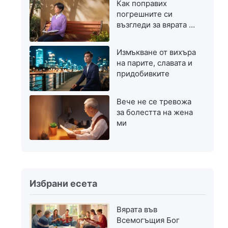
Как поправих
погрешните си
възгледи за вярата в
Бог
Измъкване от вихъра
на парите, славата и
придобивките
Вече не се тревожа
за болестта на жена
ми
Избрани есета
Вярата във
Всемогъщия Бог