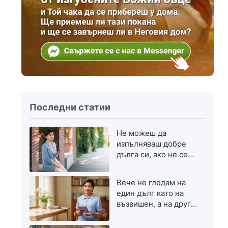
Последни статии
Не можеш да
изпълняваш добре
дълга си, ако не се
стремиш към
напредък
Вече не гледам на
един дълг като на
възвишен, а на друг
— като на скромен