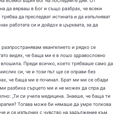
 на Всемогъщия Бог на последните дни. От
на да вярваш в Бог и също разбрах, че всеки
а трябва да преследват истината и да изпълняват
нах работата си и дойдох в църквата, за да
а разпространявам евангелието и рядко се
гато видях, че баща ми е в лошо здравословно
е влошила. Преди всичко, което трябваше само да
мислих си, че и този път ще се оправи без
рах, че баща ми е починал. Брат ми ми се обади
думи разбиха сърцето ми и не можех да спра да
елно: „Ти си учила медицина. Знаеше, че баща ти
терапия? Тогава може би нямаше да умре толкова
ече и се изпълних с чувство на задължение към