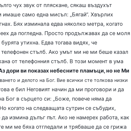
лго чух звук от пляскане, сякаш въздухът
и имаше само една мисъл: „Бягай“. Хвърлих
нах. Бях изминала едва няколко метра, когато
смеех да погледна. Просто продължавах да се моля
 бурята утихна. Едва тогава видях, че
 телефонен стълб. Ако умът ми не ми беше казал
кана от телефонния стълб. В този момент в ума
Аз дори ви показах небесните пламъци, но не Ми
яването и делото на Бог. Вие всички сте толкова низки
 това е бил Неговият начин да ми проговори и да
а Бог в сърцето си: „Боже, повече няма да
. Но когато на следващата сутрин се събудих,
да измина дълъг път. Ако не намерех работа, как
е ми ме бяха отгледали и трябваше да се грижа