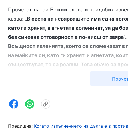
Прочетох някои Божии слова и придобих изве
казва: „
В света на невярващите има една пого
като ги хранят, а агнетата коленичат, за да бо
без синовна отговорност е по-нисш от звяра“
Всъщност явленията, които се споменават в 
на майките си, като ги хранят, и агнетата, кои
съществуват, те са реални. Това обаче са про
вид закон, създаден от Бог за различните жи
Прочет
същества, включително и хората, спазват. Тов
доказателство, че всички те са създадени о
този закон, нито може да се постави над нег
лъвовете и тигрите, отглеждат своите малки и
възраст. Това е животински инстинкт. Независ
Предишна:
Когато изпълнението на дълга е в проти