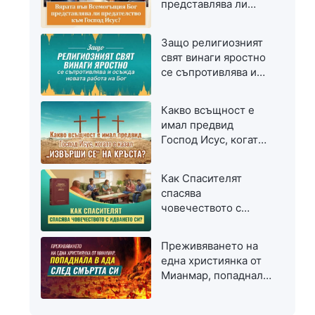
представлява ли
предателство към
Господ Исус?
Защо религиозният
свят винаги яростно
се съпротивлява и
осъжда новата
работа на Бог
Какво всъщност е
имал предвид
Господ Исус, когато
е казал „Извърши се“
на кръста?
Как Спасителят
спасява
човечеството с
идването си?
Преживяването на
една християнка от
Мианмар, попаднала
в ада след смъртта
си