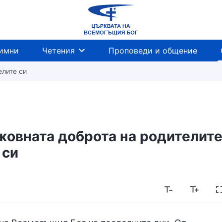
имни
Четения
Проповеди и общение
елите си
жовната доброта на родителит
си