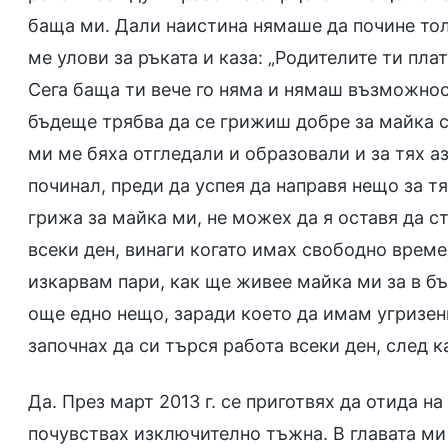
баща ми. Дали наистина нямаше да почине тол
ме улови за ръката и каза: „Родителите ти пла
Сега баща ти вече го няма и нямаш възможнос
бъдеще трябва да се грижиш добре за майка с
ми ме бяха отгледали и образовали и за тях а
починал, преди да успея да направя нещо за т
грижа за майка ми, не можех да я оставя да с
всеки ден, винаги когато имах свободно време,
изкарвам пари, как ще живее майка ми за в бъ
още едно нещо, заради което да имам угризен
започнах да си търся работа всеки ден, след к
Да. През март 2013 г. се приготвях да отида на
почувствах изключително тъжна. В главата ми