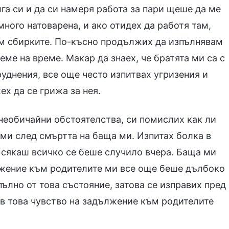
ълга си и да си намеря работа за пари щеше да ме
много натоварена, и ако отидех да работя там,
м сбирките. По-късно продължих да изпълнявам
еме на време. Макар да знаех, че братята ми са с
руднения, все още често изпитвах угризения и
ех да се грижа за нея.
 необичайни обстоятелства, си помислих как ли
ми след смъртта на баща ми. Изпитах болка в
, сякаш всичко се беше случило вчера. Баща ми
ължение към родителите ми все още беше дълбоко
пълно от това състояние, затова се изправих пред
 в това чувство на задължение към родителите