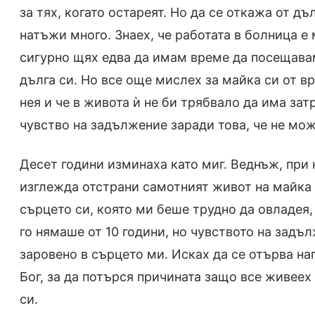
за тях, когато остареят. Но да се откажа от д
натъжи много. Знаех, че работата в болница е 
сигурно щях едва да имам време да посещава
дълга си. Но все още мислех за майка си от вр
нея и че в живота ѝ не би трябвало да има зат
чувство на задължение заради това, че не мож
Десет години изминаха като миг. Веднъж, при
изглежда отстрани самотният живот на майка 
сърцето си, която ми беше трудно да овладея
го нямаше от 10 години, но чувството на зад
заровено в сърцето ми. Исках да се отърва на
Бог, за да потърся причината защо все живеех
си.