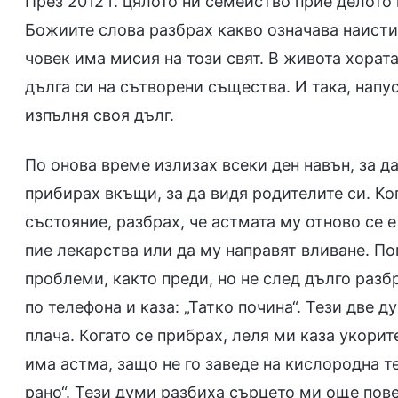
През 2012 г. цялото ни семейство прие делото
Божиите слова разбрах какво означава наисти
човек има мисия на този свят. В живота хорат
дълга си на сътворени същества. И така, напус
изпълня своя дълг.
По онова време излизах всеки ден навън, за д
прибирах вкъщи, за да видя родителите си. Ко
състояние, разбрах, че астмата му отново се 
пие лекарства или да му направят вливане. По
проблеми, както преди, но не след дълго разб
по телефона и каза: „Татко почина“. Тези две 
плача. Когато се прибрах, леля ми каза укорит
има астма, защо не го заведе на кислородна 
рано“. Тези думи разбиха сърцето ми още пов