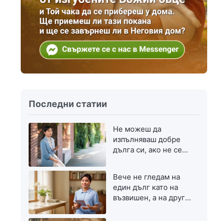
Последни статии
Не можеш да
изпълняваш добре
дълга си, ако не се
стремиш към
напредък
Вече не гледам на
един дълг като на
възвишен, а на друг
— като на скромен