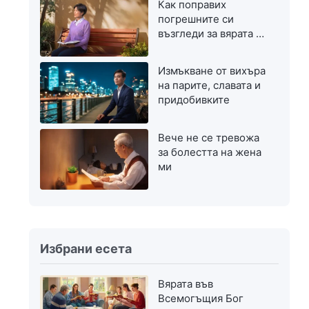
Как поправих
погрешните си
възгледи за вярата в
Бог
Измъкване от вихъра
на парите, славата и
придобивките
Вече не се тревожа
за болестта на жена
ми
Избрани есета
Вярата във
Всемогъщия Бог