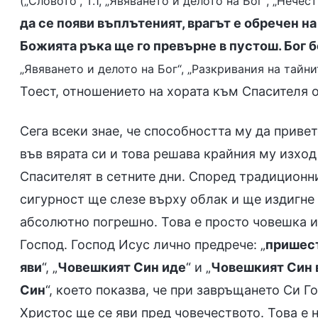
(„Словото“, Т.1, „Явяването и делото на Бог“, „Нече
да се появи въплътеният, врагът е обречен 
Божията ръка ще го превърне в пустош. Бог 
„Явяването и делото на Бог“, „Разкривания на тайни
Тоест, отношението на хората към Спасителя о
Сега всеки знае, че способността му да приве
във вярата си и това решава крайния му изход
Спасителят в сетните дни. Според традиционни
сигурност ще слезе върху облак и ще издигне 
абсолютно погрешно. Това е просто човешка ид
Господ. Господ Исус лично предрече: „
пришест
яви
“, „
Човешкият Син иде
“ и „
Човешкият Син 
Син
“, което показва, че при завръщането Си 
Христос ще се яви пред човечеството. Това е 