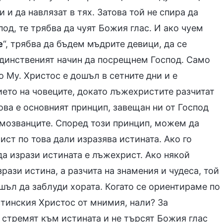
 и да навлязат в тях. Затова той не спира да
под, те трябва да чуят Божия глас. И ако чуем
е
“, трябва да бъдем мъдрите девици, да се
 единственият начин да посрещнем Господ. Само
Му. Христос е дошъл в сетните дни и е
ието на човеците, докато лъжехристите разчитат
Това е основният принцип, завещан ни от Господ
амозванците. Според този принцип, можем да
ст по това дали изразява истината. Ако го
 да изрази истината е лъжехрист. Ако някой
зрази истина, а разчита на знамения и чудеса, той
шъл да заблуди хората. Когато се ориентираме по
стинския Христос от мнимия, нали? За
 стремят към истината и не търсят Божия глас