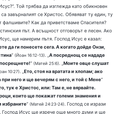
Исус?“. Той трябва да изглежда като обикновен
е са завърналият се Христос. Обявяват ту един, ту
от фалшивите? Как да приветстваме Спасителя?
стинския път. А всъщност отговорът е лесен. Ако
сус, ще намерим пътя. Господ Исус е казал:
е да ги понесете сега. А когато дойде Онзи,
стина
“
. „
А посреднощ се нададе
(Йоан 16:12-13)
о посрещнете!
“
. „
Моите овце слушат
(Матей 25:6)
. „
Ето, стоя на вратата и хлопам; ако
оан 10:27)
 при него и ще вечерям с него, и той с Мене
“
о, тук е Христос, или: Там е, не вярвайте.
оци, които ще покажат големи знамения и
 и избраните
“
. Господ се изрази
(Матей 24:23-24)
и, Господ Исус ще изрече още много думи и ще