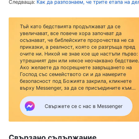
Следваща:
Как да разпознаем, че трите етапа на де
природа способства за извършването на всич
божествеността Му извършва делото на Сами
„Същината на Христос е подчинение на волята на Н
Тъй като бедствията продължават да се
увеличават, все повече хора започват да
осъзнават, че библейските пророчества не са
„
Бог, който стана плът, се нарича Христос, а 
приказки, а реалност, която се разгръща пред
се нарича Бог. В това няма никакво преувели
очите ни. Никой не знае кое ще настъпи първо:
утрешният ден или някое неочаквано бедствие.
нрава на Бог и мъдростта на Неговото дело, 
Ако желаете да посрещнете завръщането на
наричат себе си Христос, но не могат да изв
Господ със семейството си и да намерите
безопасност под Божията закрила, кликнете
е просто проявлението на Бог на земята, но и 
върху Messenger, за да се присъедините към
изпълнявайки и завършвайки Своето дело сре
нашата група за изучаване. Не чакайте до утре.
от никой друг човек — тя е онази плът, коят
Свържете се с нас в Messenger
земята, да изразява Божия нрав, правилно да 
живот. Рано или късно всички онези, които с
макар да твърдят, че са Христос, в тях няма 
Свързано съдържание