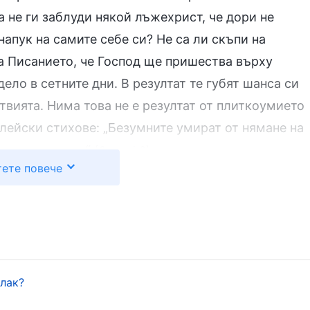
а не ги заблуди някой лъжехрист, че дори не
напук на самите себе си? Не са ли скъпи на
на Писанието, че Господ ще пришества върху
ело в сетните дни. В резултат те губят шанса си
ствията. Нима това не е резултат от плиткоумието
лейски стихове: „Безумните умират от нямане на
пса на знание
“
.
(Осия 4:6)
ете повече
с от самозванците, да разгледаме въпроса в
. Всемогъщият Бог казва: „
Въплътеният Бог се
 от Божия Дух. Тази плът не прилича на никой
 това, че Христос не е от плът и кръв: Той е
на човешка природа, така и пълна
блак?
говата божественост. Нормалната Му човешка