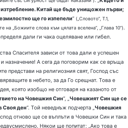
. „
Където и
стивите със сигурност ще бъдат наказани“)
на изтребление. Китай ще бъде унищожен първи;
безмилостно ще го изпепели
“
(„Словото“, Т.1,
.
те на „Божиите слова към цялата вселена“, „Глава 10“)
пределя дали ги чака оцеляване или гибел.
тства Спасителя зависи от това дали е успешен
 и назначение! А сега да поговорим как се връща
те представи на религиозния свят, Господ със
вярващите в небето, за да Го срещнат. Това е
ея, която изобщо не отговаря на казаното от
вието на Човешкия Син
“, „
Човешкият Син ще се
в Своя ден
“. Той неведнъж подчерта „
Човешкия
Господ отново ще се въплъти в Човешки Син и така
недвусмислено. Някои ще попитат: „Ако това е