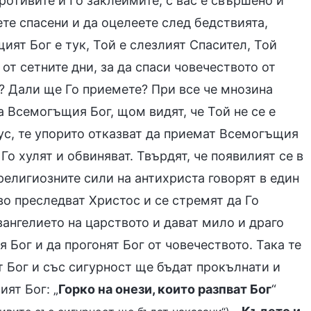
ротивите и Го заклеймите, с вас е свършено и
ете спасени и да оцелеете след бедствията,
ят Бог е тук, Той е слезлият Спасител, Той
т сетните дни, за да спаси човечеството от
е? Дали ще Го приемете? При все че мнозина
а Всемогъщия Бог, щом видят, че Той не се е
сус, те упорито отказват да приемат Всемогъщия
Го хулят и обвиняват. Твърдят, че появилият се в
 религиозните сили на антихриста говорят в един
во преследват Христос и се стремят да Го
ангелието на царството и дават мило и драго
Бог и да прогонят Бог от човечеството. Така те
 Бог и със сигурност ще бъдат прокълнати и
ят Бог: „
Горко на онези, които разпват Бог
“