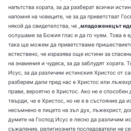
напътства хората, за да разберат всички истини
напомня на човеците, че за да приветстват Гос
някой да свидетелства, че „
младоженецът ид
ослушаме за Божия глас и да го чуем. Това е
така ще можем да приветстваме пришествието 
естествено, че изразява още истини за спасен
на знамения и чудеса, за да заблудят хората. 
Исус, за да различим истинския Христос от с
разберем дали пред нас е Христос или лъжехри
прави, вероятно е Христос. Ако не е способен
твърди, че е Христос, но не е в състояние да и
несъмнено е лицето на зъл дух, лъжехрист, до
думите на Господ Исус е лесно да различим и
съжаление, религиозните последователи не се