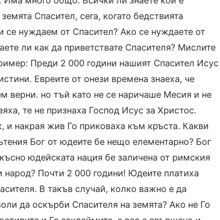
г. Има много общо. Всички ли знаете кой е
 земята Спасител, сега, когато бедствията
ли се нуждаем от Спасител? Ако се нуждаете от
наете ли как да приветствате Спасителя? Мислите
 пример: Преди 2 000 години нашият Спасител Исус
истини. Евреите от онези времена знаеха, че
м верни. но тъй като не се наричаше Месия и не
вяха, те не признаха Господ Исус за Христос.
к, и накрая жив Го приковаха към кръста. Какви
ътения Бог от юдеите бе нещо елементарно? Бог
-късно юдейската нация бе заличена от римския
и народ? Почти 2 000 години! Юдеите платиха
сителя. В такъв случай, колко важно е да
оли да оскърби Спасителя на земята? Ако не Го