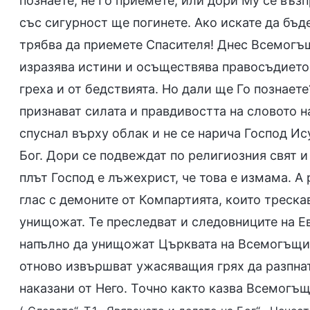
познаете, не Го приемете, или дори Му се възп
със сигурност ще погинете. Ако искате да бъд
трябва да приемете Спасителя! Днес Всемогъщи
изразява истини и осъществява правосъдието о
греха и от бедствията. Но дали ще Го познает
признават силата и правдивостта на словото н
спуснал върху облак и не се нарича Господ И
Бог. Дори се подвеждат по религиозния свят и 
плът Господ е лъжехрист, че това е измама. А
глас с демоните от Компартията, които треска
унищожат. Те преследват и следовниците на Ев
напълно да унищожат Църквата на Всемогъщия 
отново извършват ужасяващия грях да разпнат
наказани от Него. Точно както казва Всемогъщи