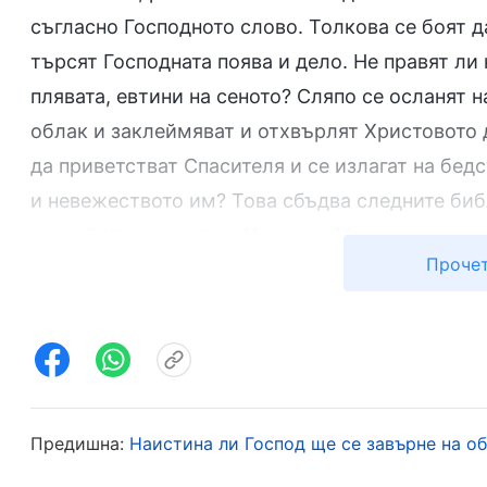
съгласно Господното слово. Толкова се боят д
търсят Господната поява и дело. Не правят ли 
плявата, евтини на сеното? Сляпо се осланят 
облак и заклеймяват и отхвърлят Христовото д
да приветстват Спасителя и се излагат на бед
и невежеството им? Това сбъдва следните биб
разум“
. „
Народът Ми загина от ли
(Притчи 10:21)
Прочет
Относно начина да различим истинския Христо
подробности според думите на Всемогъщия Бог
нарича Христос, а Христос е плътта, облечена
друг човек, който е от плът. Разликата идва от
въплъщението на Духа. Той има както нормал
Предишна:
Наистина ли Господ ще се завърне на о
божественост. Никой човек не притежава Не