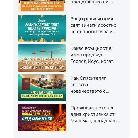
представлява ли
предателство към
Господ Исус?
Защо религиозният
свят винаги яростно
се съпротивлява и
осъжда новата
работа на Бог
Какво всъщност е
имал предвид
Господ Исус, когато
е казал „Извърши се“
на кръста?
Как Спасителят
спасява
човечеството с
идването си?
Преживяването на
една християнка от
Мианмар, попаднала
в ада след смъртта
си