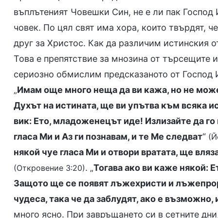
въплътеният Човешки Син, не е ли пак Господ 
човек. По цял свят има хора, които твърдят, ч
друг за Христос. Как да различим истинския 
Това е препятствие за мнозина от търсещите и
сериозно обмислим предсказаното от Господ И
„
Имам още много неща да ви кажа, но не может
Духът на истината, ще ви упътва към всяка и
вик: Ето, младоженецът иде! Излизайте да г
гласа Ми и Аз ги познавам, и те Ме следват
“
(Й
някой чуе гласа Ми и отвори вратата, ще вляза
. „
Тогава ако ви каже някой: Ет
(Откровение 3:20)
Защото ще се появят лъжехристи и лъжепрор
чудеса, така че да заблудят, ако е възможно,
много ясно. При завръщането си в сетните дн