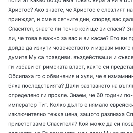
попитат какво общо има това с вярата ни в Бо
Христос? Ако знаете, че Христос е слезлият на
прииждат, и сме в сетните дни, според вас да
Спасител, знаете ли точно кой ще ви спаси? З
ли, че това е важно за вас и ви касае? Ето ви
дойде да изкупи човечеството и изрази много 
думите Му са правдиви, въздействащи и съвсе
ги избави от римската власт, както си предста
Обсипаха го с обвинения и хули, че е измамни
бяха последствията? Дали разпването на въпл
определено ги прокле. Знаем, че 60 години по
император Тит. Колко дълго е нямало еврейск
изключително тежка цена, защото разпнаха Спа
приветстваме Спасителя? Кой може да си позв