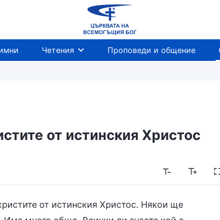
имни
Четения
Проповеди и общение
стите от истинския Христос
христите от истинския Христос. Някои ще