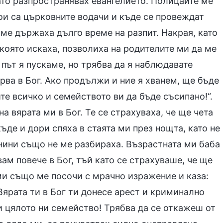
като разпространявах евангелието. Полицаите ме
ои са църковните водачи и къде се провеждат
 ме държаха дълго време на разпит. Накрая, като
 която искаха, позволиха на родителите ми да ме
 път я пускаме, но трябва да я наблюдавате
ярва в Бог. Ако продължи и ние я хванем, ще бъде
те всичко и семейството ви да бъде съсипано!“.
а вярата ми в Бог. Те се страхуваха, че ще чета
де и дори спяха в стаята ми през нощта, като не
нини също не ме разбираха. Възрастната ми баба
ам повече в Бог, тъй като се страхуваше, че ще
ми също ме посочи с мрачно изражение и каза:
Вярата ти в Бог ти донесе арест и криминално
си цялото ни семейство! Трябва да се откажеш от