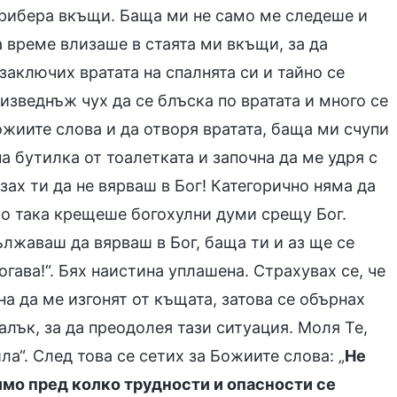
прибера вкъщи. Баща ми не само ме следеше и
а време влизаше в стаята ми вкъщи, за да
заключих вратата на спалнята си и тайно се
 изведнъж чух да се блъска по вратата и много се
ожиите слова и да отворя вратата, баща ми счупи
а бутилка от тоалетката и започна да ме удря с
зах ти да не вярваш в Бог! Категорично няма да
що така крещеше богохулни думи срещу Бог.
лжаваш да вярваш в Бог, баща ти и аз ще се
гава!“. Бях наистина уплашена. Страхувах се, че
а да ме изгонят от къщата, затова се обърнах
алък, за да преодолея тази ситуация. Моля Те,
ла“. След това се сетих за Божиите слова: „
Не
симо пред колко трудности и опасности се