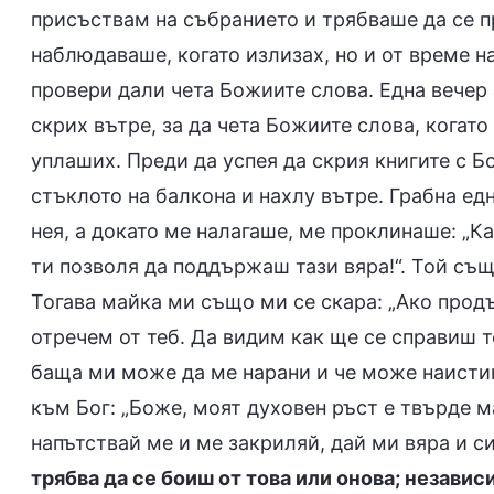
присъствам на събранието и трябваше да се 
наблюдаваше, когато излизах, но и от време н
провери дали чета Божиите слова. Една вечер 
скрих вътре, за да чета Божиите слова, когато
уплаших. Преди да успея да скрия книгите с Б
стъклото на балкона и нахлу вътре. Грабна едн
нея, а докато ме налагаше, ме проклинаше: „Ка
ти позволя да поддържаш тази вяра!“. Той съ
Тогава майка ми също ми се скара: „Ако продъ
отречем от теб. Да видим как ще се справиш то
баща ми може да ме нарани и че може наистин
към Бог: „Боже, моят духовен ръст е твърде м
напътствай ме и ме закриляй, дай ми вяра и си
трябва да се боиш от това или онова; незави