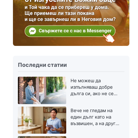
Последни статии
Не можеш да
изпълняваш добре
дълга си, ако не се
стремиш към
напредък
Вече не гледам на
един дълг като на
възвишен, а на друг
— като на скромен