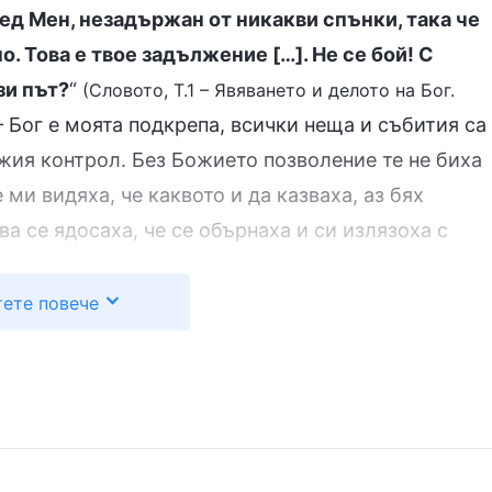
д Мен, незадържан от никакви спънки, така че
. Това е твое задължение […]. Не се бой! С
зи път?
“
(Словото, Т.1 – Явяването и делото на Бог.
— Бог е моята подкрепа, всички неща и събития са
жия контрол. Без Божието позволение те не биха
ми видяха, че каквото и да казваха, аз бях
а се ядосаха, че се обърнаха и си излязоха с
ете повече
омислих как баща ми ме беше набил и ми стана
кога не ме беше удрял, но само защото вярвах в
али, се отнасяха с мен като със свой враг. Баща
 беше казала, че вече не ме иска. Ако наистина
 щях да бъда съвсем сама. Къде щях да отида