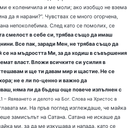
 ми е коленичила и ме моли; ако изобщо не взема
на да я нарани?“. Чувствах се много огорчена,
тана непоколебима. След като се помолих, се
а смелост в себе си, трябва също да имаш
ини. Все пак, заради Мен, не трябва също да
 се на мъдростта Ми, за да ходиш в съвършения
земат власт. Вложи всичките си усилия в
утешавам и ще ти давам мир и щастие. Не се
ора; не е ли по-ценно и важно да
ваш, няма ли да бъдеш още повече изпълнен с
.1 – Явяването и делото на Бог. Слова на Христос в
главата ми. На пръв поглед изглеждаше, че майка
иеше замисълът на Сатана. Сатана не искаше да
айка ми, за да ме изкушава и напада, като се