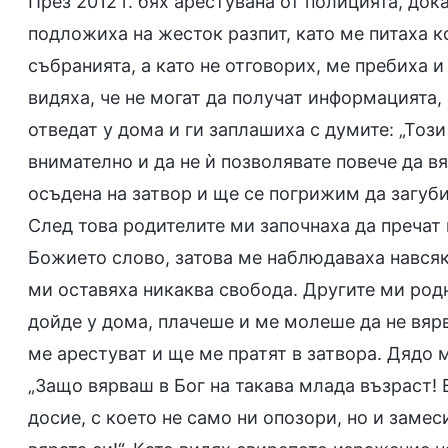
През 2012 г. бях арестувана от полицията, до
подложиха на жесток разпит, като ме питаха к
събранията, а като не отговорих, ме пребиха и
видяха, че не могат да получат информацията,
отведат у дома и ги заплашиха с думите: „Този
внимателно и да не ѝ позволявате повече да в
осъдена на затвор и ще се погрижим да загуби
След това родителите ми започнаха да пречат н
Божието слово, затова ме наблюдаваха навсякъ
ми оставяха никаква свобода. Другите ми род
дойде у дома, плачеше и ме молеше да не вярв
ме арестуват и ще ме пратят в затвора. Дядо 
„Защо вярваш в Бог на такава млада възраст! 
досие, с което не само ни опозори, но и заме