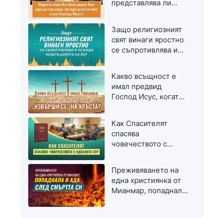
представлява ли
предателство към
Господ Исус?
Защо религиозният
свят винаги яростно
се съпротивлява и
осъжда новата
работа на Бог
Какво всъщност е
имал предвид
Господ Исус, когато
е казал „Извърши се“
на кръста?
Как Спасителят
спасява
човечеството с
идването си?
Преживяването на
една християнка от
Мианмар, попаднала
в ада след смъртта
си