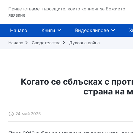
Приветстваме търсещите, които копнеят за Божието
явяване
Начало
Книги
Видеоклипове
Х
Начало
Свидетелства
Духовна война
Когато се сблъсках с прот
страна на 
24 май 2025