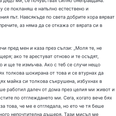
на дядо ми, се почувствах силно онеправдана.
му се покланяш е напълно естествено и
ния път. Навсякъде по света добрите хора вярват
пречите, аз няма да се откажа от вярата си в
чи пред мен и каза през сълзи: „Моля те, не
щеря; ако те арестуват отново и те осъдят,
о и ще те измъчва. Ако с теб се случи нещо
ях толкова шокирана от това и се втурнах да
дях майка си толкова съкрушена, избухнах в
еше работил далеч от дома през целия ми живот и
тите по отглеждането ми. Сега, когато вече бях
а това, че ме е отгледала, но ето че тя беше
ного непочтителна дъщеря. Тази мисъл ме