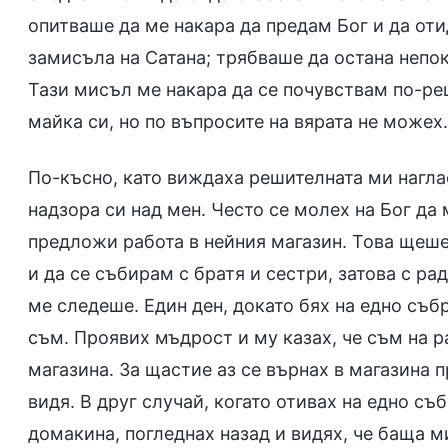
опитваше да ме накара да предам Бог и да оти
замисъла на Сатана; трябваше да остана непок
Тази мисъл ме накара да се почувствам по-р
майка си, но по въпросите на вярата не можех
По-късно, като виждаха решителната ми нагла
надзора си над мен. Често се молех на Бог да
предложи работа в нейния магазин. Това щеш
и да се събирам с братя и сестри, затова с р
ме следеше. Един ден, докато бях на едно съб
съм. Проявих мъдрост и му казах, че съм на р
магазина. За щастие аз се върнах в магазина п
видя. В друг случай, когато отивах на едно с
домакина, погледнах назад и видях, че баща м