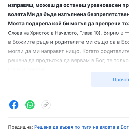
изправяш, можеш да останеш уравновесен пре
волята Ми да бъде изпълнена безпрепятствено
Моята подкрепа кой би могъл да препречи то
. Вярно е 
Слова на Христос в Началото, Глава 10)
в Божиите ръце и родителите ми също са в Бо
могли да ми направят нищо. Когато родителите 
решена да продължа да вярвам в Бог, те толков
гръм и трясък.
Прочет
След като родителите ми си тръгнаха, аз си п
много тъжно. През целия ми живот баща ми ни
Бог, родителите ми, които винаги ме бяха обич
ми ме беше ударил с бутилка, а майка ми дори
ме изгонеха от къщата, нямаше да имам дом и
Предишна:
Решена да вървя по пътя на вярата в Бог