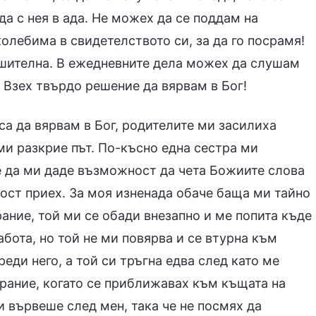
да с нея в ада. Не можех да се поддам на
олебима в свидетелството си, за да го посрамя!
ешителна. В ежедневните дела можех да слушам
. Взех твърдо решение да вярвам в Бог!
са да вярвам в Бог, родителите ми засилиха
 ми разкрие път. По-късно една сестра ми
е да ми даде възможност да чета Божиите слова
адост приех. За моя изненада обаче баща ми тайно
рание, той ми се обади внезапно и ме попита къде
абота, но той не ми повярва и се втурна към
реди него, а той си тръгна едва след като ме
ъбрание, когато се приближавах към къщата на
и вървеше след мен, така че не посмях да