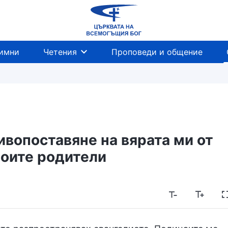
имни
Четения
Проповеди и общение
ивопоставяне на вярата ми от
моите родители