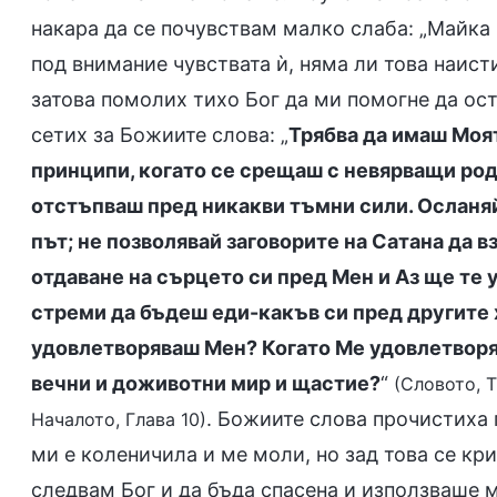
накара да се почувствам малко слаба: „Майка
под внимание чувствата ѝ, няма ли това наисти
затова помолих тихо Бог да ми помогне да ос
сетих за Божиите слова: „
Трябва да имаш Моят
принципи, когато се срещаш с невярващи родн
отстъпваш пред никакви тъмни сили. Осланяй
път; не позволявай заговорите на Сатана да в
отдаване на сърцето си пред Мен и Аз ще те 
стреми да бъдеш еди-какъв си пред другите х
удовлетворяваш Мен? Когато Ме удовлетворя
вечни и доживотни мир и щастие?
“
(Словото, Т
. Божиите слова прочистиха 
Началото, Глава 10)
ми е коленичила и ме моли, но зад това се кр
следвам Бог и да бъда спасена и използваше м