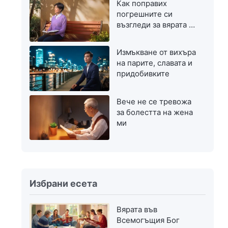
Как поправих
погрешните си
възгледи за вярата в
Бог
Измъкване от вихъра
на парите, славата и
придобивките
Вече не се тревожа
за болестта на жена
ми
Избрани есета
Вярата във
Всемогъщия Бог