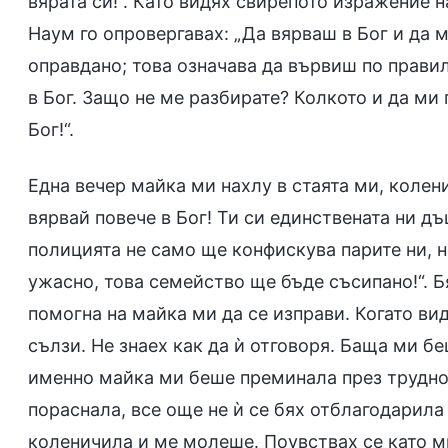
вярата си!“. Като видях свирепото изражение 
Наум го опровергавах: „Да вярваш в Бог и да 
оправдано; това означава да вървиш по правил
в Бог. Защо не ме разбирате? Колкото и да ми 
Бог!“.
Една вечер майка ми нахлу в стаята ми, колени
вярвай повече в Бог! Ти си единствената ни дъ
полицията не само ще конфискува парите ни, н
ужасно, това семейство ще бъде съсипано!“. Б
помогна на майка ми да се изправи. Когато ви
сълзи. Не знаех как да ѝ отговоря. Баща ми б
именно майка ми беше преминала през труднос
пораснала, все още не ѝ се бях отблагодарила з
коленичила и ме молеше. Поувствах се като м