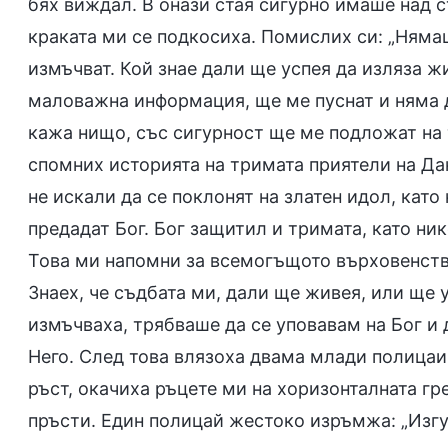
бях виждал. В онази стая сигурно имаше над с
краката ми се подкосиха. Помислих си: „Нямаш
измъчват. Кой знае дали ще успея да изляза ж
маловажна информация, ще ме пуснат и няма да
кажа нищо, със сигурност ще ме подложат на 
спомних историята на тримата приятели на Да
не искали да се поклонят на златен идол, като
предадат Бог. Бог защитил и тримата, като ни
Това ми напомни за всемогъщото върховенство
Знаех, че съдбата ми, дали ще живея, или ще 
измъчваха, трябваше да се уповавам на Бог и 
Него. След това влязоха двама млади полицаи
ръст, окачиха ръцете ми на хоризонталната гре
пръсти. Един полицай жестоко изръмжа: „Изгу