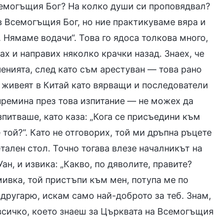
семогъщия Бог? На колко души си проповядвал?
ъв Всемогъщия Бог, но ние практикуваме вяра и
 Нямаме водачи“. Това го ядоса толкова много,
ах и направих няколко крачки назад. Знаех, че
ченията, след като съм арестуван — това рано
о живеят в Китай като вярващи и последователи
 премина през това изпитание — не можех да
питваше, като каза: „Кога се присъедини към
той?“. Като не отговорих, той ми дръпна ръцете
тален стол. Точно тогава влезе началникът на
н, и извика: „Какво, по дяволите, правите?
мивка, той пристъпи към мен, потупа ме по
 другарю, искам само най-доброто за теб. Знам,
 всичко, което знаеш за Църквата на Всемогъщия