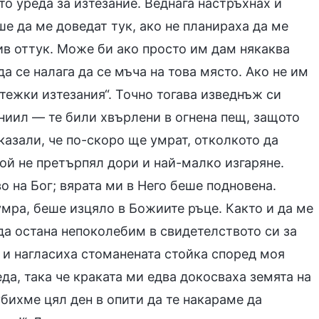
то уреда за изтезание. Веднага настръхнах и
е да ме доведат тук, ако не планираха да ме
ив оттук. Може би ако просто им дам някаква
 се налага да се мъча на това място. Ако не им
тежки изтезания“. Точно тогава изведнъж си
ниил — те били хвърлени в огнена пещ, защото
 казали, че по-скоро ще умрат, отколкото да
кой не претърпял дори и най-малко изгаряне.
 на Бог; вярата ми в Него беше подновена.
умра, беше изцяло в Божиите ръце. Както и да ме
да остана непоколебим в свидетелството си за
 и нагласиха стоманената стойка според моя
да, така че краката ми едва докосваха земята на
бихме цял ден в опити да те накараме да