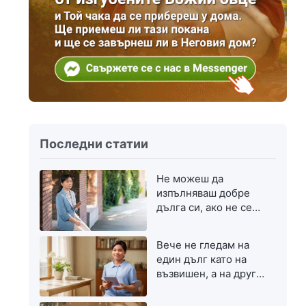
Последни статии
Не можеш да
изпълняваш добре
дълга си, ако не се
стремиш към
напредък
Вече не гледам на
един дълг като на
възвишен, а на друг
— като на скромен