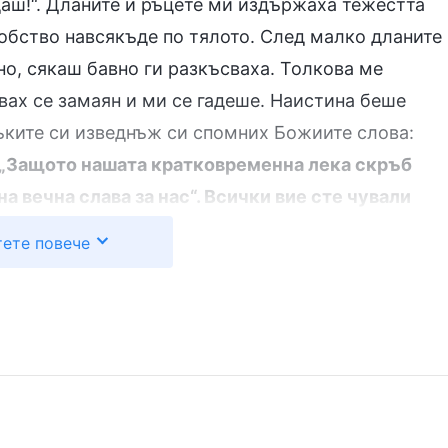
даш!“. Дланите и ръцете ми издържаха тежестта
обство навсякъде по тялото. След малко дланите
но, сякаш бавно ги разкъсваха. Толкова ме
твах се замаян и ми се гадеше. Наистина беше
ъките си изведнъж си спомних Божиите слова:
: „Защото нашата кратковременна лека скръб
а вечна слава за нас“. Всички вие сте чували
збирал истинския им смисъл. Днес вие дълбоко
ете повече
ва ще бъдат изпълнени от Бог през последните
 жестоко преследвани от големия червен змей в
н змей преследва Бог и е Негов враг и затова
и преследване заради вярата си в Бог и в
 вас, тази група хора
“
(Словото, Т.1 – Явяването и
. Чрез Божиите слова
колкото си представя човек?)