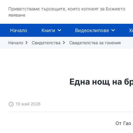
Приветстваме търсещите, които копнеят за Божието
явяване
Начало
Книги
Видеоклипове
Х
Начало
Свидетелства
Свидетелства за гонения
Една нощ на б
19 май 2026
От Гао