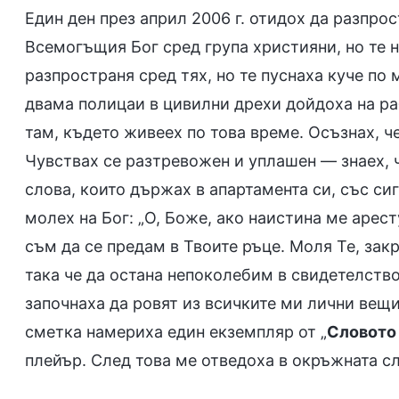
Един ден през април 2006 г. отидох да разпро
Всемогъщия Бог сред група християни, но те не
разпространя сред тях, но те пуснаха куче по 
двама полицаи в цивилни дрехи дойдоха на ра
там, където живеех по това време. Осъзнах, ч
Чувствах се разтревожен и уплашен — знаех, 
слова, които държах в апартамента си, със си
молех на Бог: „О, Боже, ако наистина ме арест
съм да се предам в Твоите ръце. Моля Те, закр
така че да остана непоколебим в свидетелство
започнаха да ровят из всичките ми лични вещи
сметка намериха един екземпляр от „
Словото 
плейър. След това ме отведоха в окръжната с