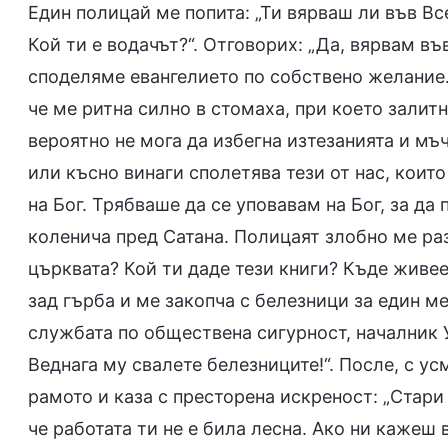
Един полицай ме попита: „Ти вярваш ли във В
Кой ти е водачът?“. Отговорих: „Да, вярвам в
споделяме евангелието по собствено желание.
че ме ритна силно в стомаха, при което залитн
вероятно не мога да избегна изтезанията и мъ
или късно винаги сполетява тези от нас, коит
на Бог. Трябваше да се уповавам на Бог, за да
коленича пред Сатана. Полицаят злобно ме раз
църквата? Кой ти даде тези книги? Къде живее 
зад гърба и ме закопча с белезници за един ме
службата по обществена сигурност, началник Уа
Веднага му свалете белезниците!“. После, с ус
рамото и каза с престорена искреност: „Стари
че работата ти не е била лесна. Ако ни кажеш