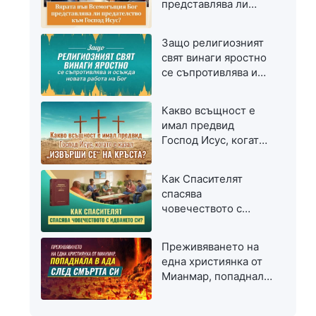
представлява ли
предателство към
Господ Исус?
Защо религиозният
свят винаги яростно
се съпротивлява и
осъжда новата
работа на Бог
Какво всъщност е
имал предвид
Господ Исус, когато
е казал „Извърши се“
на кръста?
Как Спасителят
спасява
човечеството с
идването си?
Преживяването на
една християнка от
Мианмар, попаднала
в ада след смъртта
си