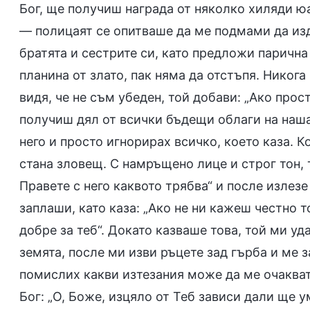
Бог, ще получиш награда от няколко хиляди юан
— полицаят се опитваше да ме подмами да изд
братята и сестрите си, като предложи паричн
планина от злато, пак няма да отстъпя. Никога
видя, че не съм убеден, той добави: „Ако про
получиш дял от всички бъдещи облаги на наша
него и просто игнорирах всичко, което каза. К
стана зловещ. С намръщено лице и строг тон, то
Правете с него каквото трябва“ и после излезе
заплаши, като каза: „Ако не ни кажеш честно 
добре за теб“. Докато казваше това, той ми у
земята, после ми изви ръцете зад гърба и ме з
помислих какви изтезания може да ме очакват
Бог: „О, Боже, изцяло от Теб зависи дали ще у