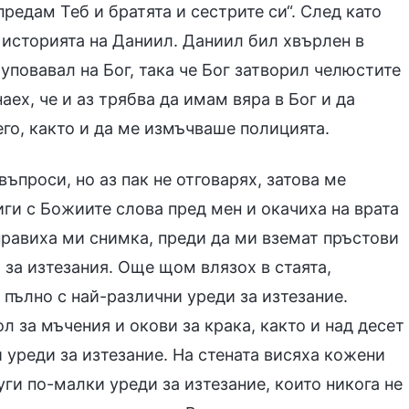
редам Теб и братята и сестрите си“. След като
историята на Даниил. Даниил бил хвърлен в
 уповавал на Бог, така че Бог затворил челюстите
наех, че и аз трябва да имам вяра в Бог и да
го, както и да ме измъчваше полицията.
ъпроси, но аз пак не отговарях, затова ме
иги с Божиите слова пред мен и окачиха на врата
аправиха ми снимка, преди да ми вземат пръстови
 за изтезания. Още щом влязох в стаята,
пълно с най-различни уреди за изтезание.
л за мъчения и окови за крака, както и над десет
и уреди за изтезание. На стената висяха кожени
ги по-малки уреди за изтезание, които никога не