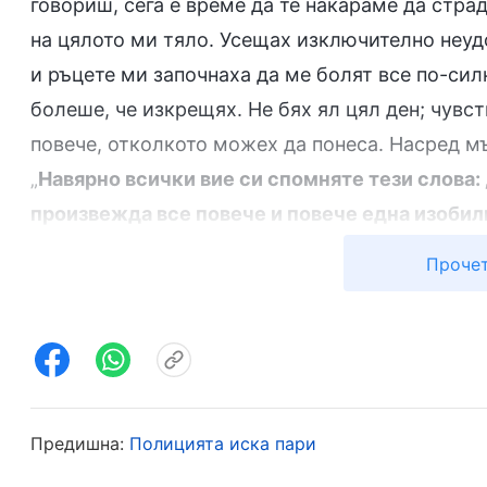
говориш, сега е време да те накараме да стра
на цялото ми тяло. Усещах изключително неуд
и ръцете ми започнаха да ме болят все по-сил
болеше, че изкрещях. Не бях ял цял ден; чувс
повече, отколкото можех да понеса. Насред м
„
Навярно всички вие си спомняте тези слова
произвежда все повече и повече една изобилн
тези слова и преди, но никой от вас не е ра
Прочет
осъзнавате реалната им значимост. Тези сло
дни и ще се изпълнят в онези, които са били
земята, където той лежи свит. Големият черве
хората в тази земя са подложени на унижение 
резултат на това тези слова се изпълняват във
Предишна:
Полицията иска пари
делото на Бог. Толкова просто ли е Божието дело, 