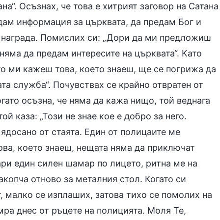
а“. Осъзнах, че това е хитрият заговор на Сатана
ам информация за църквата, да предам Бог и
а награда. Помислих си: „Дори да ми предложиш
 няма да предам интересите на църквата“. Като
сто ми кажеш това, което знаеш, ще се погрижа да
та служба“. Почувствах се крайно отвратен от
огато осъзна, че няма да кажа нищо, той веднага
й каза: „Този не знае кое е добро за него.
 ядосано от стаята. Един от полицаите ме
това, което знаеш, нещата няма да приключат
дари един силен шамар по лицето, ритна ме на
акопча отново за металния стол. Когато си
, малко се изплаших, затова тихо се помолих на
мра днес от ръцете на полицията. Моля Те,