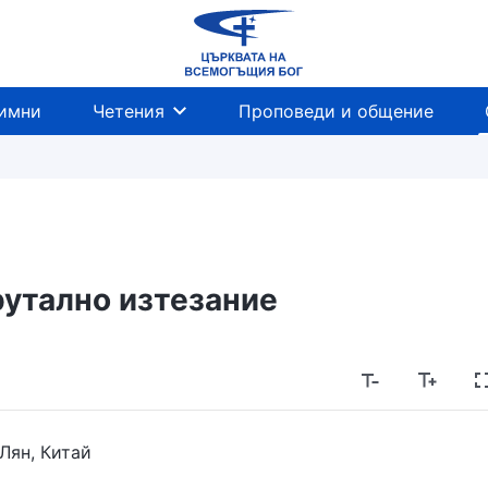
имни
Четения
Проповеди и общение
рутално изтезание
 Лян, Китай