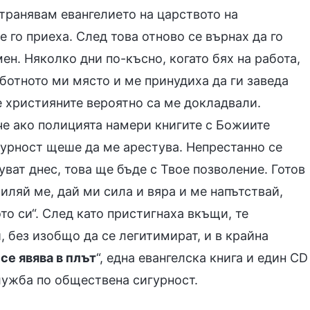
странявам евангелието на царството на
 го приеха. След това отново се върнах да го
мен. Няколко дни по-късно, когато бях на работа,
ботното ми място и ме принудиха да ги заведа
е християните вероятно са ме докладвали.
че ако полицията намери книгите с Божиите
гурност щеше да ме арестува. Непрестанно се
уват днес, това ще бъде с Твое позволение. Готов
иляй ме, дай ми сила и вяра и ме напътствай,
то си“. След като пристигнаха вкъщи, те
, без изобщо да се легитимират, и в крайна
се явява в плът
“, една евангелска книга и един CD
лужба по обществена сигурност.