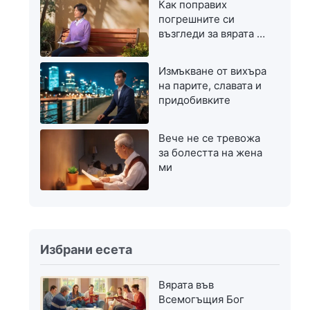
Как поправих
погрешните си
възгледи за вярата в
Бог
Измъкване от вихъра
на парите, славата и
придобивките
Вече не се тревожа
за болестта на жена
ми
Избрани есета
Вярата във
Всемогъщия Бог