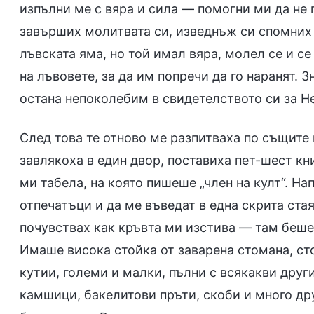
изпълни ме с вяра и сила — помогни ми да не п
завърших молитвата си, изведнъж си спомних 
лъвската яма, но той имал вяра, молел се и се
на лъвовете, за да им попречи да го наранят. З
остана непоколебим в свидетелството си за Не
След това те отново ме разпитваха по същите в
завлякоха в един двор, поставиха пет-шест кн
ми табела, на която пишеше „член на култ“. Н
отпечатъци и да ме въведат в една скрита стая
почувствах как кръвта ми изстива — там беше 
Имаше висока стойка от заварена стомана, сто
кутии, големи и малки, пълни с всякакви друг
камшици, бакелитови пръти, скоби и много дру