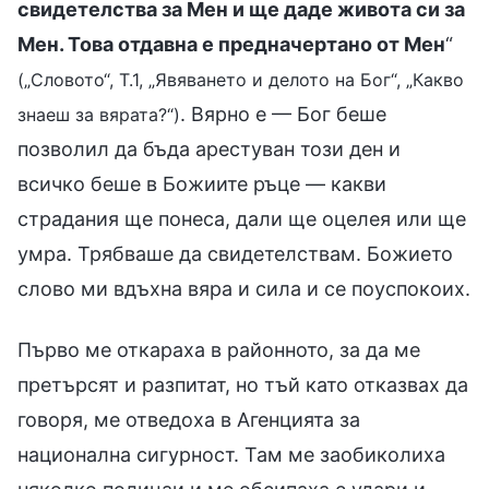
свидетелства за Мен и ще даде живота си за
Мен. Това отдавна е предначертано от Мен
“
(„Словото“, Т.1, „Явяването и делото на Бог“, „Какво
. Вярно е — Бог беше
знаеш за вярата?“)
позволил да бъда арестуван този ден и
всичко беше в Божиите ръце — какви
страдания ще понеса, дали ще оцелея или ще
умра. Трябваше да свидетелствам. Божието
слово ми вдъхна вяра и сила и се поуспокоих.
Първо ме откараха в районното, за да ме
претърсят и разпитат, но тъй като отказвах да
говоря, ме отведоха в Агенцията за
национална сигурност. Там ме заобиколиха