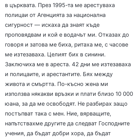
в църквата. През 1995-та ме арестуваха
полицаи от Агенцията за национална
сигурност — искаха да знаят къде
проповядвам и кой е водачът ми. Отказах до
говоря и затова ме биха, ритаха ме, с часове
ме изтезаваха. Целият бих в синини.
Заключиха ме в ареста. 42 дни ме изтезаваха
и полицаите, и арестантите. Бях между
живота и смъртта. По-късно жена ми
използва някакви връзки и плати близо 10 000
юана, за да ме освободят. Не разбирах защо
постъпват така с мен. Ние, вярващите,
напътствахме другите да следват Господните
учения, да бъдат добри хора, да бъдат