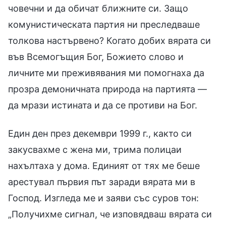
човечни и да обичат ближните си. Защо
комунистическата партия ни преследваше
толкова настървено? Когато добих вярата си
във Всемогъщия Бог, Божието слово и
личните ми преживявания ми помогнаха да
прозра демоничната природа на партията —
да мрази истината и да се противи на Бог.
Един ден през декември 1999 г., както си
закусвахме с жена ми, трима полицаи
нахълтаха у дома. Единият от тях ме беше
арестувал първия път заради вярата ми в
Господ. Изгледа ме и заяви със суров тон:
„Получихме сигнал, че изповядваш вярата си