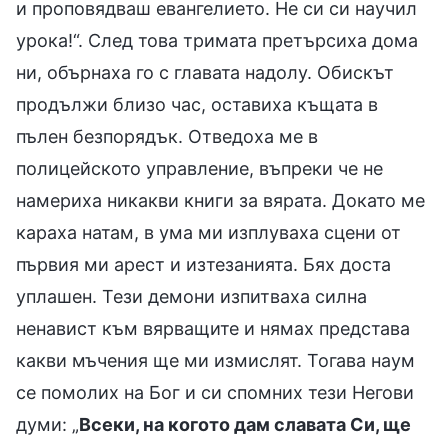
и проповядваш евангелието. Не си си научил
урока!“. След това тримата претърсиха дома
ни, обърнаха го с главата надолу. Обискът
продължи близо час, оставиха къщата в
пълен безпорядък. Отведоха ме в
полицейското управление, въпреки че не
намериха никакви книги за вярата. Докато ме
караха натам, в ума ми изплуваха сцени от
първия ми арест и изтезанията. Бях доста
уплашен. Тези демони изпитваха силна
ненавист към вярващите и нямах представа
какви мъчения ще ми измислят. Тогава наум
се помолих на Бог и си спомних тези Негови
думи: „
Всеки, на когото дам славата Си, ще