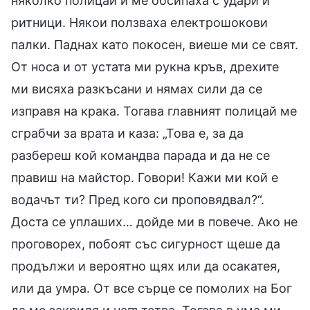
няколко полицаи и ме обсипаха с удари и
ритници. Някои ползваха електрошокови
палки. Паднах като покосен, виеше ми се свят.
От носа и от устата ми рукна кръв, дрехите
ми висяха разкъсани и нямах сили да се
изправя на крака. Тогава главният полицай ме
сграбчи за врата и каза: „Това е, за да
разбереш кой командва парада и да не се
правиш на майстор. Говори! Кажи ми кой е
водачът ти? Пред кого си проповядвал?“.
Доста се уплаших… дойде ми в повече. Ако не
проговорех, побоят със сигурност щеше да
продължи и вероятно щях или да осакатея,
или да умра. От все сърце се помолих на Бог