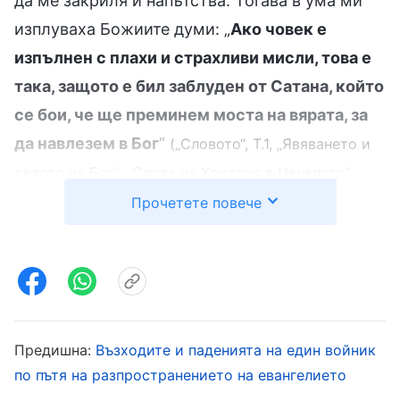
да ме закриля и напътства. Тогава в ума ми
изплуваха Божиите думи: „
Ако човек е
изпълнен с плахи и страхливи мисли, това е
така, защото е бил заблуден от Сатана, който
се бои, че ще преминем моста на вярата, за
да навлезем в Бог
“
(„Словото“, Т.1, „Явяването и
делото на Бог“, „Слова на Христос в Началото“,
. Осъзнах, че страхът е от Сатана и
„Глава 6“)
Прочетете повече
на колкото и жестоко изтезание да ме
подложат полицаите, не могат да докоснат
душата ми. Дори и да ме пребиеха до смърт,
душата ми бе в Божиите ръце. Тази мисъл ми
вдъхна вяра и сила. Щях да остана верен и да
Предишна:
Възходите и паденията на един войник
предпазя другите, дори и да платя с живота
по пътя на разпространението на евангелието