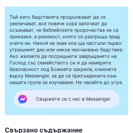
си. Стиснах зъби и не пророних нито дума.
Отговорих на въпросите им с мълчание и
Тъй като бедствията продължават да се
затова пак ме повалиха с ритници на земята.
увеличават, все повече хора започват да
После взеха една палка, сложиха я на пода,
осъзнават, че библейските пророчества не са
приказки, а реалност, която се разгръща пред
двама ме завлякоха до нея и си озовах на
очите ни. Никой не знае кое ще настъпи първо:
колене върху палката. Болката в пищялите
утрешният ден или някое неочаквано бедствие.
Ако желаете да посрещнете завръщането на
беше неописуема. От очите ми потекоха
Господ със семейството си и да намерите
сълзи. Един от полицаите с все сила
безопасност под Божията закрила, кликнете
върху Messenger, за да се присъедините към
настъпваше прасците ми, пак и пак. Толкова
нашата група за изучаване. Не чакайте до утре.
ме заболя, че се разплаках, свих се на кълбо.
Той ми изкрещя да стана, но аз не можех да
Свържете се с нас в Messenger
помръдна, краката ми не ми се подчиняваха.
Потънал в бездна от страдание, аз се обърнах
към Бог: „О, Боже! Не издържам повече и не
Свързано съдържание