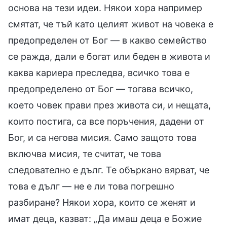
основа на тези идеи. Някои хора например
смятат, че тъй като целият живот на човека е
предопределен от Бог — в какво семейство
се ражда, дали е богат или беден в живота и
каква кариера преследва, всичко това е
предопределено от Бог — тогава всичко,
което човек прави през живота си, и нещата,
които постига, са все поръчения, дадени от
Бог, и са негова мисия. Само защото това
включва мисия, те считат, че това
следователно е дълг. Те объркано вярват, че
това е дълг — не е ли това погрешно
разбиране? Някои хора, които се женят и
имат деца, казват: „Да имаш деца е Божие