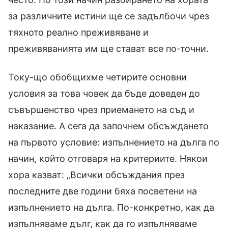
за различните истини ще се задълбочи чрез
тяхното реално преживяване и
преживяванията им ще стават все по-точни.
Току-що обобщихме четирите основни
условия за това човек да бъде доведен до
съвършенство чрез приемането на съд и
наказание. А сега да започнем обсъждането
на първото условие: изпълнението на дълга по
начин, който отговаря на критериите. Някои
хора казват: „Всички обсъждания през
последните две години бяха посветени на
изпълнението на дълга. По-конкретно, как да
изпълняваме дълг, как да го изпълняваме