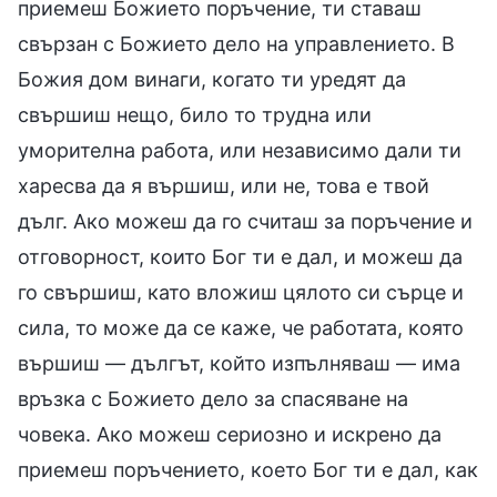
приемеш Божието поръчение, ти ставаш
свързан с Божието дело на управлението. В
Божия дом винаги, когато ти уредят да
свършиш нещо, било то трудна или
уморителна работа, или независимо дали ти
харесва да я вършиш, или не, това е твой
дълг. Ако можеш да го считаш за поръчение и
отговорност, които Бог ти е дал, и можеш да
го свършиш, като вложиш цялото си сърце и
сила, то може да се каже, че работата, която
вършиш — дългът, който изпълняваш — има
връзка с Божието дело за спасяване на
човека. Ако можеш сериозно и искрено да
приемеш поръчението, което Бог ти е дал, как