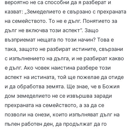
вероятно не са способни да я разберат и
казват: „Земеделието е свързано с прехраната
на семейството. То не е дълг. Понятието за
дълг не включва този аспект“. Защо
възприемат нещата по този начин? Това е
така, защото не разбират истините, свързани
с изпълнението на дълга, и не разбират какво
е дълг. Ако човек наистина разбере този
аспект на истината, той ще пожелае да отиде
и да обработва земята. Ще знае, че в Божия
дом земеделието не се извършва заради
прехраната на семейството, а за да се
позволи на онези, които изпълняват дълг на
пълен работен ден, да продължат да го