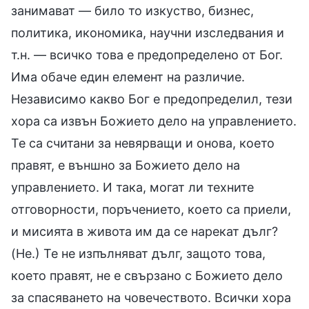
занимават — било то изкуство, бизнес,
политика, икономика, научни изследвания и
т.н. — всичко това е предопределено от Бог.
Има обаче един елемент на различие.
Независимо какво Бог е предопределил, тези
хора са извън Божието дело на управлението.
Те са считани за невярващи и онова, което
правят, е външно за Божието дело на
управлението. И така, могат ли техните
отговорности, поръчението, което са приели,
и мисията в живота им да се нарекат дълг?
(Не.) Те не изпълняват дълг, защото това,
което правят, не е свързано с Божието дело
за спасяването на човечеството. Всички хора