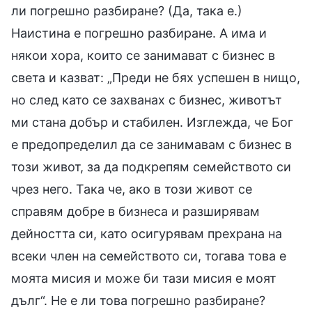
ли погрешно разбиране? (Да, така е.)
Наистина е погрешно разбиране. А има и
някои хора, които се занимават с бизнес в
света и казват: „Преди не бях успешен в нищо,
но след като се захванах с бизнес, животът
ми стана добър и стабилен. Изглежда, че Бог
е предопределил да се занимавам с бизнес в
този живот, за да подкрепям семейството си
чрез него. Така че, ако в този живот се
справям добре в бизнеса и разширявам
дейността си, като осигурявам прехрана на
всеки член на семейството си, тогава това е
моята мисия и може би тази мисия е моят
дълг“. Не е ли това погрешно разбиране?