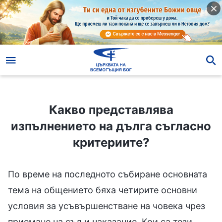
Какво представлява изпълнението на дълга съгласно критериите?
Какво представлява
изпълнението на дълга съгласно
критериите?
По време на последното събиране основната
тема на общението бяха четирите основни
условия за усъвършенстване на човека чрез
приемане на съд и наказание. Кои са тези