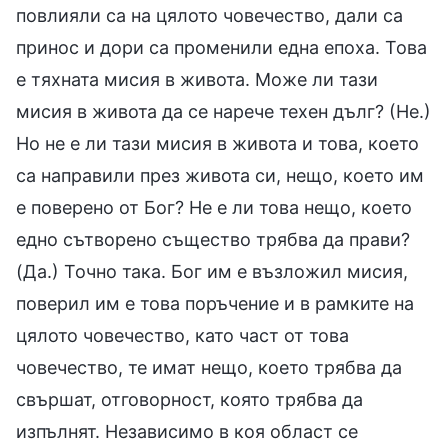
повлияли са на цялото човечество, дали са
принос и дори са променили една епоха. Това
е тяхната мисия в живота. Може ли тази
мисия в живота да се нарече техен дълг? (Не.)
Но не е ли тази мисия в живота и това, което
са направили през живота си, нещо, което им
е поверено от Бог? Не е ли това нещо, което
едно сътворено същество трябва да прави?
(Да.) Точно така. Бог им е възложил мисия,
поверил им е това поръчение и в рамките на
цялото човечество, като част от това
човечество, те имат нещо, което трябва да
свършат, отговорност, която трябва да
изпълнят. Независимо в коя област се