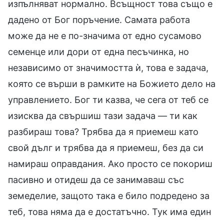
изпълняват нормално. Всъщност това също е
дадено от Бог поръчение. Самата работа
може да не е по-значима от едно сусамово
семенце или дори от една песъчинка, но
независимо от значимостта ѝ, това е задача,
която се върши в рамките на Божието дело на
управлението. Бог ти казва, че сега от теб се
изисква да свършиш тази задача — ти как
разбираш това? Трябва да я приемеш като
свой дълг и трябва да я приемеш, без да си
намираш оправдания. Ако просто се покориш
пасивно и отидеш да се занимаваш със
земеделие, защото така е било подредено за
теб, това няма да е достатъчно. Тук има един