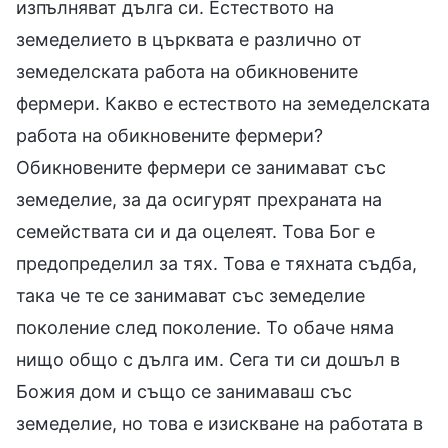
изпълняват дълга си. Естеството на
земеделието в църквата е различно от
земеделската работа на обикновените
фермери. Какво е естеството на земеделската
работа на обикновените фермери?
Обикновените фермери се занимават със
земеделие, за да осигурят прехраната на
семействата си и да оцелеят. Това Бог е
предопределил за тях. Това е тяхната съдба,
така че те се занимават със земеделие
поколение след поколение. То обаче няма
нищо общо с дълга им. Сега ти си дошъл в
Божия дом и също се занимаваш със
земеделие, но това е изискване на работата в