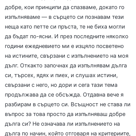
добре, кои принципи да спазваме, докато го
изпълняваме — в сърцето си познавам тези
неща като петте си пръста, те не биха могли
да бъдат по-ясни. И през последните няколко
години ежедневието ми е изцяло посветено
на истините, свързани с изпълнението на моя
дълг. Откакто започнах да изпълнявам дълга
си, търсех, ядях и пиех, и слушах истини,
свързани с него, но дори и сега тази тема
продължава да се обсъжда. Отдавна вече я
разбирам в сърцето си. Всъщност не става ли
въпрос за това просто да изпълняваш добре
дълга си? Не означава ли изпълнението на
дълга по начин, който отговаря на критериите,