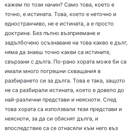
кажем по този начин? Само това, което е
точно, е истината. Това, което е неточно и
едностранчиво, не е истината, а е просто
доктрина. Без пълно възприемане и
задълбочено осъзнаване на това какво е дълг,
няма да знаеш точно какви са истините,
свързани с дълга. По-рано хората може би са
имали много погрешни схващания в
разбирането си за дълга. Това е така, защото
не са разбирали истината, което е довело до
най-различни представи и неясноти. След
това хората са използвали тези представи и
неясноти, за да си обяснят дълга, и
впоследствие са се отнасяли към него въз