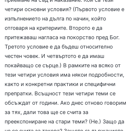
четири основни условия? (Първото условие е
изпълнението на дълга по начин, който
отговаря на критериите. Второто е да
притежаваш нагласа на покорство пред Бог.
Третото условие е да бъдеш относително
честен човек. И четвъртото е да имаш
покайващо се сърце.) В рамките на всяко от
тези четири условия има някои подробности,
както и конкретни практики и специфични
препратки. Всъщност тези четири теми се
обсъждат от години. Ако днес отново говорим
за тях, дали това ще се счита за
преекспониране на стари теми? (Не.) Защо да
не се счита за такова? Защото съдържанието