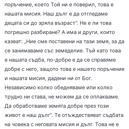
поръчение, което Той ни е поверил, това е
нашата мисия. Наш дълг е да отгледаме
децата си до зряла възраст“. Не е ли това
погрешно разбиране? А има и други, които
казват: „Ние сме поставени на тази земя, за да
се занимаваме със земеделие. Тъй като това
е нашата съдба, по-добре е да се справяме
добре с него, защото това е нашето поръчение
и нашата мисия, дадени ни от Бог.
Независимо колко обедняваме или колко
трудно ни става, не можем да се оплакваме.
Да обработваме земята добре през този
живот е наш дълг“. Те отъждествяват съдбата
на човека с неговата мисия и дълг. Това не е