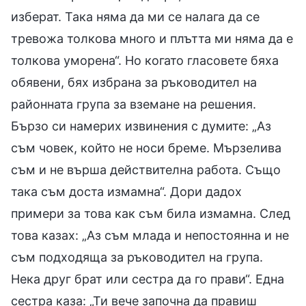
изберат. Така няма да ми се налага да се
тревожа толкова много и плътта ми няма да е
толкова уморена“. Но когато гласовете бяха
обявени, бях избрана за ръководител на
районната група за вземане на решения.
Бързо си намерих извинения с думите: „Аз
съм човек, който не носи бреме. Мързелива
съм и не върша действителна работа. Също
така съм доста измамна“. Дори дадох
примери за това как съм била измамна. След
това казах: „Аз съм млада и непостоянна и не
съм подходяща за ръководител на група.
Нека друг брат или сестра да го прави“. Една
сестра каза: „Ти вече започна да правиш