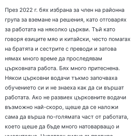
През 2022 г. бях избрана за член на районна
група за вземане на решения, като отговарях
за работата на няколко църкви. Тъй като
говоря езиците мяо и китайски, често помагах
на братята и сестрите с преводи и затова
нямах много време да проследявам
църковната работа. Бях много притеснена.
Някои църковни водачи тъкмо започваха
обучението си и не знаеха как да си вършат
работата. Ако не развиех църковните водачи
възможно най-скоро, щеше да се наложи
сама да върша по-голямата част от работата,
което щеше да бъде много натоварващо и