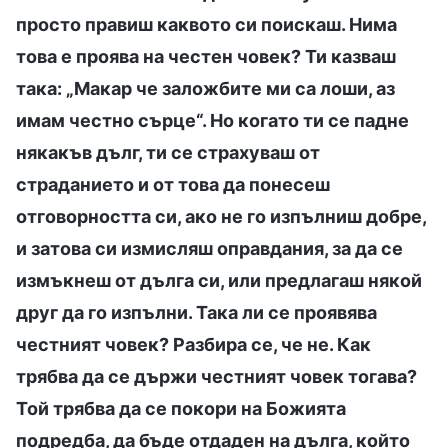
просто правиш каквото си поискаш. Нима
това е проява на честен човек? Ти казваш
така: „Макар че заложбите ми са лоши, аз
имам честно сърце“. Но когато ти се падне
някакъв дълг, ти се страхуваш от
страданието и от това да понесеш
отговорността си, ако не го изпълниш добре,
и затова си измисляш оправдания, за да се
измъкнеш от дълга си, или предлагаш някой
друг да го изпълни. Така ли се проявява
честният човек? Разбира се, че не. Как
трябва да се държи честният човек тогава?
Той трябва да се покори на Божията
подредба, да бъде отдаден на дълга, който