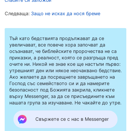
които трябва да има един честен човек,
Следваща:
Защо не исках да нося бреме
когато изпълнява дълга си. Ако разбираш и
знаеш какво да правиш, но не го правиш, то ти
не влагаш цялото си сърце и сила в дълга си,
Тъй като бедствията продължават да се
а по-скоро хитруваш и съзнателно се
увеличават, все повече хора започват да
осъзнават, че библейските пророчества не са
скатаваш. Честни ли са хората, които
приказки, а реалност, която се разгръща пред
изпълняват дълга си по този начин?
очите ни. Никой не знае кое ще настъпи първо:
утрешният ден или някое неочаквано бедствие.
Категорично не. Бог няма за какво да
Ако желаете да посрещнете завръщането на
използва такива хлъзгави и измамни хора; те
Господ със семейството си и да намерите
безопасност под Божията закрила, кликнете
трябва да бъдат отстранени. Бог използва
върху Messenger, за да се присъедините към
само честни хора за изпълнението на дълг.
нашата група за изучаване. Не чакайте до утре.
Дори и преданите полагащи труд трябва да
Свържете се с нас в Messenger
са честни. Всички хора, които постоянно са
нехайни и хитри и все се скатават, са