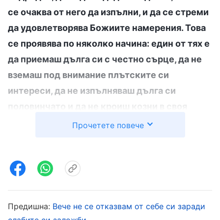
се очаква от него да изпълни, и да се стреми
да удовлетворява Божиите намерения. Това
се проявява по няколко начина: един от тях е
да приемаш дълга си с честно сърце, да не
вземаш под внимание плътските си
интереси, да не изпълняваш дълга си
половинчато и да не кроиш козни в своя
собствена полза. Ето това са проявления на
Прочетете повече
честност. Друг начин е да влагаш цялото си
сърце и цялата си сила в това да изпълняваш
дълга си добре, да изпълняваш както трябва
поверените ти от Божия дом задачи и да
влагаш сърцето и любовта си в дълга си, за
Предишна:
Вече не се отказвам от себе си заради
да удовлетвориш Бог. Това са проявленията,
слабите си заложби