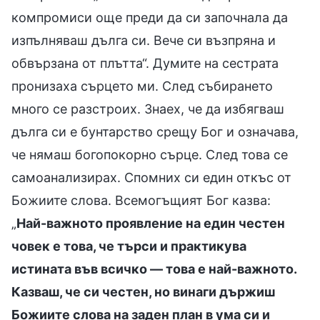
компромиси още преди да си започнала да
изпълняваш дълга си. Вече си възпряна и
обвързана от плътта“. Думите на сестрата
пронизаха сърцето ми. След събирането
много се разстроих. Знаех, че да избягваш
дълга си е бунтарство срещу Бог и означава,
че нямаш богопокорно сърце. След това се
самоанализирах. Спомних си един откъс от
Божиите слова. Всемогъщият Бог казва:
„
Най-важното проявление на един честен
човек е това, че търси и практикува
истината във всичко — това е най-важното.
Казваш, че си честен, но винаги държиш
Божиите слова на заден план в ума си и