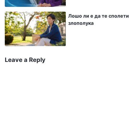
състоянието ти. Може да те води към
Лошо ли е да те сполети
правилните избори и към това да се
злополука
подчиниш на Бог и да получиш Неговото
одобрение. Такова сърце наистина е ценно.
Ако имаш такова честно сърце, то това е
състоянието, в което трябва да живееш, това
Leave a Reply
е начинът, по който трябва да се държиш и
начинът, по който да се отдадеш
“
(Словото,
Т.3 – Беседите на Христос от последните дни.
. От Божиите слова видях, че
Трета част)
какъвто и дълг да се възлага на един честен
човек, независимо дали е в негова полза или
не, или колко ще страда плътта му, той ще го
приеме с честно сърце. След това ще даде