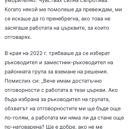
уморително. Чувствах силна съпротива.
Когато някой ме помолеше да превеждам, ми
се искаше да го пренебрегна, ако това не
засягаше работата на църквите, за които
отговарях.
В края на 2022 г. трябваше да се изберат
ръководител и заместник-ръководител на
районната група за вземане на решения.
Помислих си: „Вече имам достатъчно
отговорности с работата в тези църкви. Ако
бъда избрана за ръководител на групата,
обхватът на отговорностите ми ще бъде още
по-голям, а работата ми няма ли да стане още
по-натоварена? Ще е добре, ако не ме