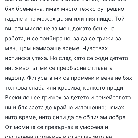
бях бременна, имах много тежко сутрешно
гадене и не можех да ям или пия нищо. Той
винаги мислеше за мен, докато беше на
работа, и се прибираше, за да се грижи за
мен, щом намираше време. Чувствах
истинска утеха. Но след като се роди детето
ни, животът ми се преобърна с главата
надолу. Фигурата ми се промени и вече не бях
толкова слаба или красива, колкото преди.
Всеки ден се грижех за детето и семейството
ни и бях заета до крайно изтощение; нямах
нито време, нито сили да се обличам добре.
От момиче се превърнах в уморена и
състарена домакиня и отношението на