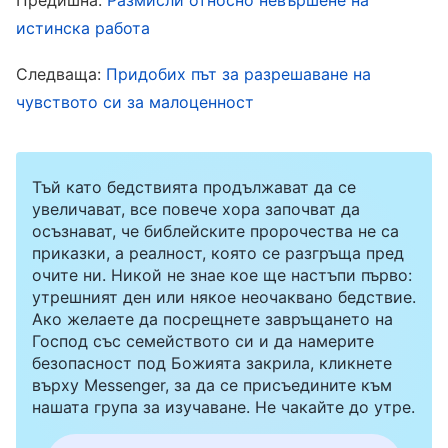
леглото. Изпитвах голяма болка и не исках да
истинска работа
се съсипвам така, но когато се замислех за
Следваща:
Придобих път за разрешаване на
спечелването на сърцето на съпруга ми,
чувството си за малоценност
стисках зъби през болката. Най-накрая
усилията ми се отплатиха. Благодарение на
Тъй като бедствията продължават да се
постоянството и упоритата си работа в
увеличават, все повече хора започват да
борбата с килограмите, в крайна сметка
осъзнават, че библейските пророчества не са
станах много по-слаба. Съпругът ми започна
приказки, а реалност, която се разгръща пред
очите ни. Никой не знае кое ще настъпи първо:
да ме гледа по различен начин и се отнасяше
утрешният ден или някое неочаквано бедствие.
с мен много по-добре от преди. Понякога
Ако желаете да посрещнете завръщането на
Господ със семейството си и да намерите
дори ме водеше на събирания с приятелите
безопасност под Божията закрила, кликнете
си. Изглеждаше, че отдавна изгубеното ми
върху Messenger, за да се присъедините към
нашата група за изучаване. Не чакайте до утре.
щастие най-после се е завърнало, и аз бях
безкрайно щастлива. В сърцето си станах