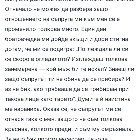
Отначало не можех да разбера защо
отношението на съпруга ми към мен се е
променило толкова много. Един ден
братовчедка ми дойде вкъщи и дори стигна
дотам, че ми се подигра: „Поглеждала ли си
се скоро в огледалото? Изглеждаш толкова
занемарена — кой мъж би те искал? Знаеш ли
защо съпругът ти не обича да се прибира? И
аз не бих, ако трябваше да се прибирам при
такова лице като твоето“. Думите ѝ наистина
ме нараниха. Оказа се, че съпругът ми се
отнася така с мен, защото не съм толкова
красива, колкото преди, и съм му омръзнала.
За него бях просто аксесоар, твърде