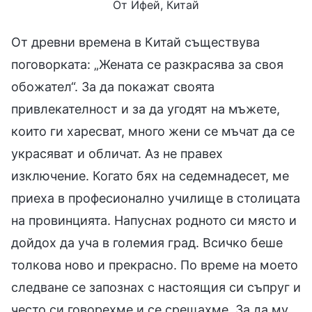
От Ифей, Китай
От древни времена в Китай съществува
поговорката: „Жената се разкрасява за своя
обожател“. За да покажат своята
привлекателност и за да угодят на мъжете,
които ги харесват, много жени се мъчат да се
украсяват и обличат. Аз не правех
изключение. Когато бях на седемнадесет, ме
приеха в професионално училище в столицата
на провинцията. Напуснах родното си място и
дойдох да уча в големия град. Всичко беше
толкова ново и прекрасно. По време на моето
следване се запознах с настоящия си съпруг и
често си говорехме и се срещахме. За да му