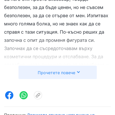
безполезен, за да бъде ценен, но не съвсем
безполезен, за да се отърве от мен. Изпитвах
много голяма болка, но не знаех как да се
справя с тази ситуация. По-късно реших да
започна с опит да променя фигурата си.
Започнах да се съсредоточавам върху
козметични процедури и отслабване. За да
отслабна, често пиех хапчета за отслабване и
Прочетете повече
си купувах стягащо бельо. Дори ходих на
акупунктура и вендузи. Опитвах всякакви
методи, за да отслабна. Тъй като прекалих
със слабеенето, често ми се виеше свят и ми
се гадеше, а когато станеше наистина зле,
дори не можех да се движа, докато лежах в
Предишна:
Размисли относно невършене на