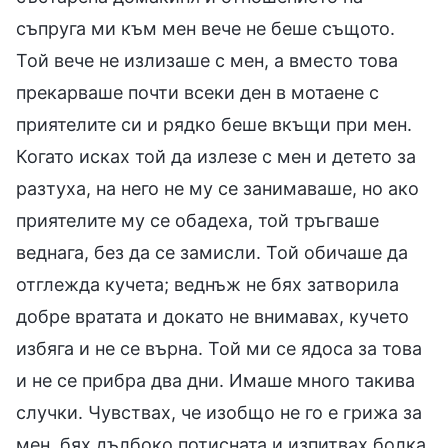
съпруга ми към мен вече не беше същото.
Той вече не излизаше с мен, а вместо това
прекарваше почти всеки ден в мотаене с
приятелите си и рядко беше вкъщи при мен.
Когато исках той да излезе с мен и детето за
разтуха, на него не му се занимаваше, но ако
приятелите му се обадеха, той тръгваше
веднага, без да се замисли. Той обичаше да
отглежда кучета; веднъж не бях затворила
добре вратата и докато не внимавах, кучето
избяга и не се върна. Той ми се ядоса за това
и не се прибра два дни. Имаше много такива
случки. Чувствах, че изобщо не го е грижа за
мен, бях дълбоко потисната и изпитвах болка.