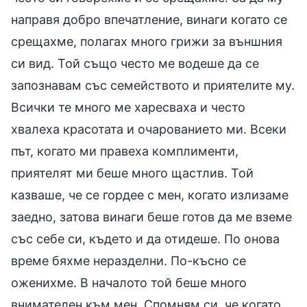
направя добро впечатление, винаги когато се
срещахме, полагах много грижи за външния
си вид. Той също често ме водеше да се
запознавам със семейството и приятелите му.
Всички те много ме харесваха и често
хвалеха красотата и очарованието ми. Всеки
път, когато ми правеха комплименти,
приятелят ми беше много щастлив. Той
казваше, че се гордее с мен, когато излизаме
заедно, затова винаги беше готов да ме вземе
със себе си, където и да отидеше. По онова
време бяхме неразделни. По-късно се
оженихме. В началото той беше много
внимателен към мен. Спомням си, че когато