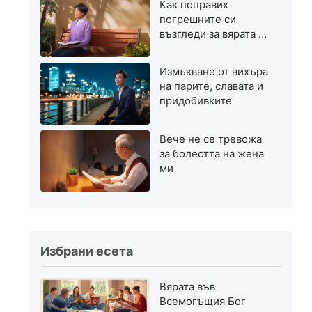
Как поправих
погрешните си
възгледи за вярата в
Бог
Измъкване от вихъра
на парите, славата и
придобивките
Вече не се тревожа
за болестта на жена
ми
Избрани есета
Вярата във
Всемогъщия Бог