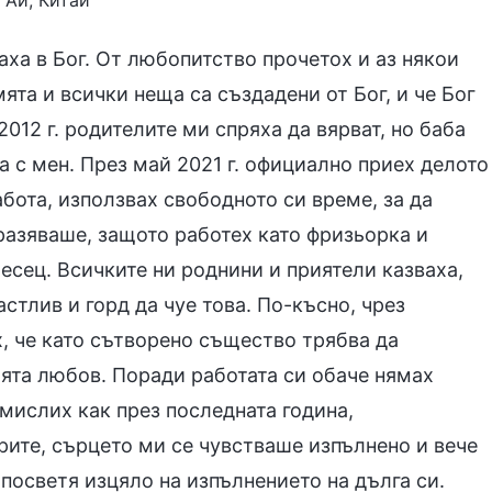
 Ай, Китай
аха в Бог. От любопитство прочетох и аз някои
мята и всички неща са създадени от Бог, и че Бог
012 г. родителите ми спряха да вярват, но баба
 с мен. През май 2021 г. официално приех делото
работа, използвах свободното си време, за да
азяваше, защото работех като фризьорка и
есец. Всичките ни роднини и приятели казваха,
стлив и горд да чуе това. По-късно, чрез
х, че като сътворено същество трябва да
ията любов. Поради работата си обаче нямах
амислих как през последната година,
рите, сърцето ми се чувстваше изпълнено и вече
 посветя изцяло на изпълнението на дълга си.