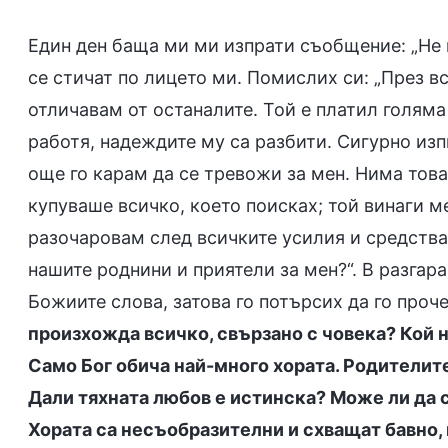
Един ден баща ми ми изпрати съобщение: „Не 
се стичат по лицето ми. Помислих си: „През в
отличавам от останалите. Той е платил голяма ц
работя, надеждите му са разбити. Сигурно изп
още го карам да се тревожи за мен. Нима тов
купуваше всичко, което поисках; той винаги ме
разочаровам след всичките усилия и средства
нашите роднини и приятели за мен?“. В разгара
Божиите слова, затова го потърсих да го проче
произхожда всичко, свързано с човека? Кой 
Само Бог обича най-много хората. Родителите
Дали тяхната любов е истинска? Може ли да с
Хората са несъобразителни и схващат бавно, 