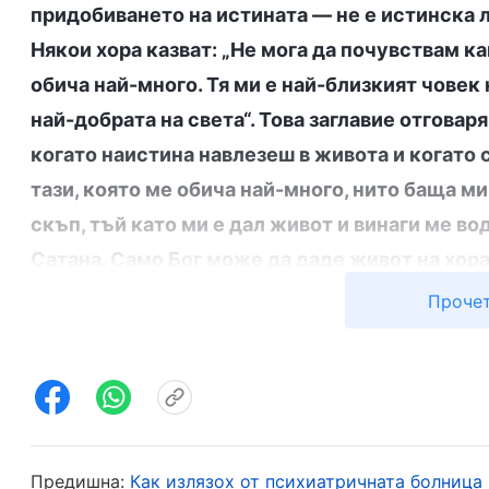
придобиването на истината — не е истинска л
Някои хора казват: „Не мога да почувствам ка
обича най-много. Тя ми е най-близкият човек 
най-добрата на света“. Това заглавие отговаря
когато наистина навлезеш в живота и когато 
тази, която ме обича най-много, нито баща ми
скъп, тъй като ми е дал живот и винаги ме во
Сатана. Само Бог може да даде живот на хора
господства над всички неща“. Едва когато ра
Прочет
можеш дълбоко да оцениш тези думи
“
(Словот
придобие истината, човек трябва да си вземе поуки
си мислех, че цялата енергия и пари, които ба
Но след като прочетох Божиите слова, разбрах
беше истинска любов. Целта му беше да ме на
Предишна:
Как излязох от психиатричната болница