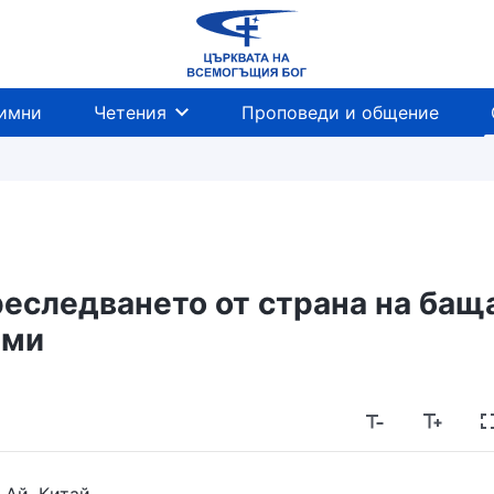
имни
Четения
Проповеди и общение
реследването от страна на бащ
ми