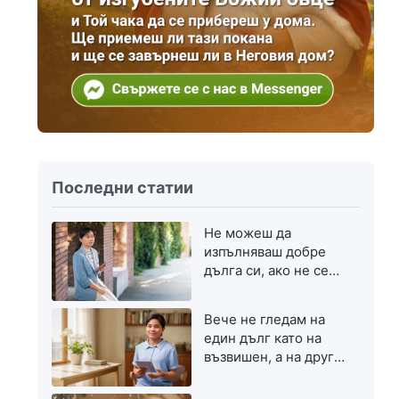
Последни статии
Не можеш да
изпълняваш добре
дълга си, ако не се
стремиш към
напредък
Вече не гледам на
един дълг като на
възвишен, а на друг
— като на скромен