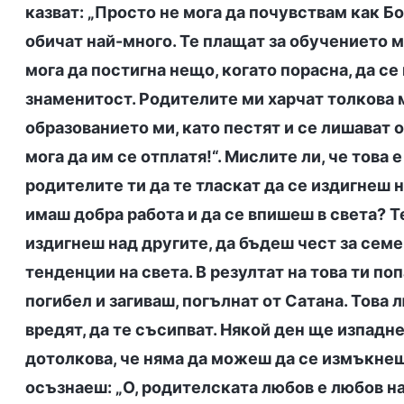
казват: „Просто не мога да почувствам как Бо
обичат най-много. Те плащат за обучението ми
мога да постигна нещо, когато порасна, да се 
знаменитост. Родителите ми харчат толкова м
образованието ми, като пестят и се лишават о
мога да им се отплатя!“. Мислите ли, че това
родителите ти да те тласкат да се издигнеш н
имаш добра работа и да се впишеш в света? Т
издигнеш над другите, да бъдеш чест за семе
тенденции на света. В резултат на това ти по
погибел и загиваш, погълнат от Сатана. Това лю
вредят, да те съсипват. Някой ден ще изпадн
дотолкова, че няма да можеш да се измъкнеш
осъзнаеш: „О, родителската любов е любов на 