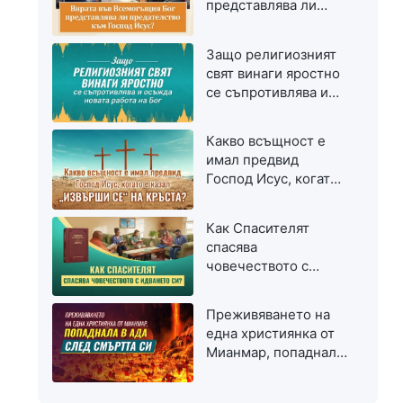
представлява ли
предателство към
Господ Исус?
Защо религиозният
свят винаги яростно
се съпротивлява и
осъжда новата
работа на Бог
Какво всъщност е
имал предвид
Господ Исус, когато
е казал „Извърши се“
на кръста?
Как Спасителят
спасява
човечеството с
идването си?
Преживяването на
една християнка от
Мианмар, попаднала
в ада след смъртта
си