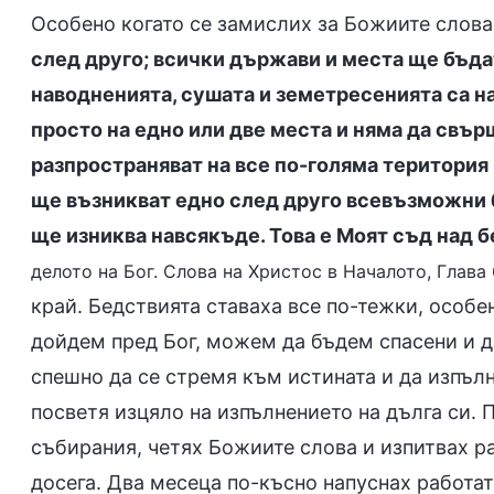
Особено когато се замислих за Божиите слова:
след друго; всички държави и места ще бъдат
наводненията, сушата и земетресенията са на
просто на едно или две места и няма да свърш
разпространяват на все по-голяма територия 
ще възникват едно след друго всевъзможни 
ще изниква навсякъде. Това е Моят съд над б
делото на Бог. Слова на Христос в Началото, Глава 
край. Бедствията ставаха все по-тежки, особе
дойдем пред Бог, можем да бъдем спасени и д
спешно да се стремя към истината и да изпълн
посветя изцяло на изпълнението на дълга си. 
събирания, четях Божиите слова и изпитвах ра
досега. Два месеца по-късно напуснах работата