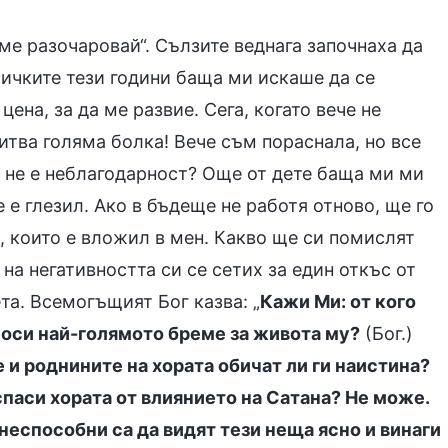
ме разочаровай“. Сълзите веднага започнаха да
сичките тези години баща ми искаше да се
ена, за да ме развие. Сега, когато вече не
итва голяма болка! Вече съм пораснала, но все
а не е неблагодарност? Още от дете баща ми ми
 е глезил. Ако в бъдеще не работя отново, ще го
, които е вложил в мен. Какво ще си помислят
 на негативността си се сетих за един откъс от
та. Всемогъщият Бог казва: „
Кажи Ми: от кого
носи най-голямото бреме за живота му?
(Бог.)
 и роднините на хората обичат ли ги наистина?
паси хората от влиянието на Сатана? Не може.
неспособни са да видят тези неща ясно и винаги