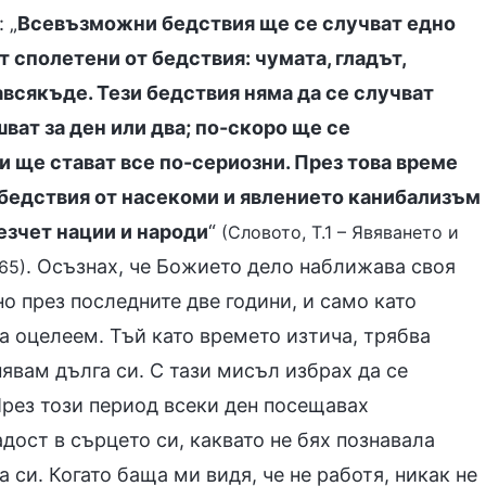
 „
Всевъзможни бедствия ще се случват едно
 сполетени от бедствия: чумата, гладът,
всякъде. Тези бедствия няма да се случват
ват за ден или два; по-скоро ще се
и ще стават все по-сериозни. През това време
бедствия от насекоми и явлението канибализъм
езчет нации и народи
“
(Словото, Т.1 – Явяването и
. Осъзнах, че Божието дело наближава своя
65)
но през последните две години, и само като
а оцелеем. Тъй като времето изтича, трябва
явам дълга си. С тази мисъл избрах да се
През този период всеки ден посещавах
дост в сърцето си, каквато не бях познавала
 си. Когато баща ми видя, че не работя, никак не