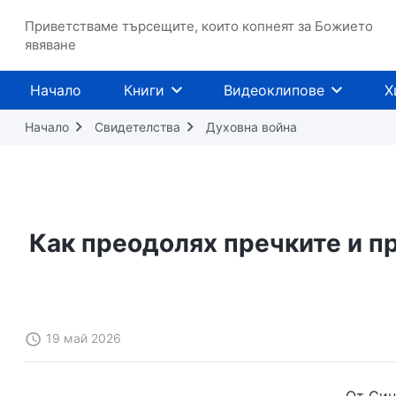
Приветстваме търсещите, които копнеят за Божието
явяване
Начало
Книги
Видеоклипове
Х
Начало
Свидетелства
Духовна война
Как преодолях пречките и п
19 май 2026