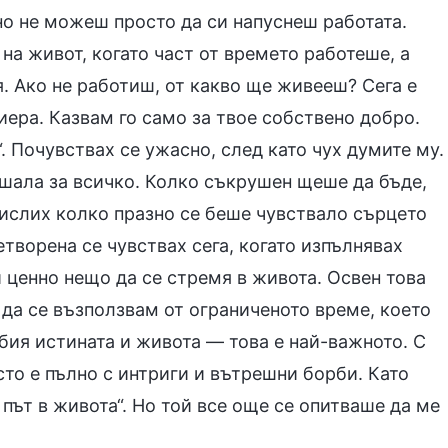
 но не можеш просто да си напуснеш работата.
а живот, когато част от времето работеше, а
 Ако не работиш, от какво ще живееш? Сега е
ера. Казвам го само за твое собствено добро.
 Почувствах се ужасно, след като чух думите му.
ушала за всичко. Колко съкрушен щеше да бъде,
мислих колко празно се беше чувствало сърцето
етворена се чувствах сега, когато изпълнявах
 ценно нещо да се стремя в живота. Освен това
 да се възползвам от ограниченото време, което
бия истината и живота — това е най-важното. С
сто е пълно с интриги и вътрешни борби. Като
 път в живота“. Но той все още се опитваше да ме