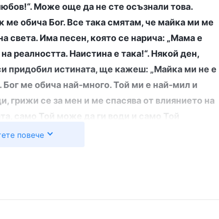
юбов!“. Може още да не сте осъзнали това.
к ме обича Бог. Все така смятам, че майка ми ме
на света. Има песен, която се нарича: „Мама е
 на реалността. Наистина е така!“. Някой ден,
си придобил истината, ще кажеш: „Майка ми не е
. Бог ме обича най-много. Той ми е най-мил и
ди, грижи се за мен и ме спасява от влиянието на
та, само Той може да ги води и само Той
збереш истината и напълно си я придобил, ще
ете повече
о, Т.3 – Беседите на Христос от последните дни. За да
. Преди
 от хората, събитията и нещата около себе си)
ща ми е вложил, за да ме развие, са били любов.
, че това, което баща ми изпитваше към мен, не
кара да се посветя телом и духом на кариерата