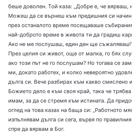
беше доволен. Той каза: „Добре е, че вярваш,
Можеш да се върнеш към предишния си начин н
през останалото време посещаваше събирания.
най-доброто време в живота ти да градиш кари
Ако не ме послушаш, един ден ще съжаляваш!“.
През целия си живот, още от малка, го бях сл
ако този път не го послушам? Но тогава се за
ми, докато работех, и колко невероятно удовл
дълга си. Вече разбирах към какво смислено и
Божието дело е към своя край, така че трябва
имам, за да се стремя към истината. Да придо
оглед на това казах на баща си: „Работното мя
изпълнявам дълга си сега, вървя по правилния
спре да вярвам в Бог.