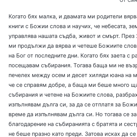
От Син
Когато бях малка, и двамата ми родители вярв
книги с Божии слова и научих, че небесата, зе
управлява нашата съдба, живот и смърт. През 2
ми продължи да вярва и четеше Божиите слова
на Бог от последните дни. Когато бях заета с 
посещавам събирания. Тогава баща ми не възр
печелех между осем и десет хиляди юана на м
че се справям добре, а баща ми беше много ща
събирания и четене на Божиите слова, разбра
изпълнявам дълга си, за да се отплатя за Бож
време да изпълнявам дълга си. Но тогава се з
благодарение на събиранията с братята и сест
не беше празно като преди. Затова исках да се