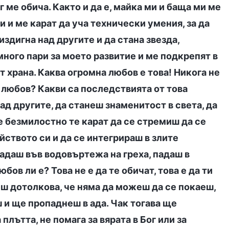
г ме обича. Както и да е, майка ми и баща ми ме
 и ме карат да уча технически умения, за да
издигна над другите и да стана звезда,
ного пари за моето развитие и ме подкрепят в
т храна. Каква огромна любов е това! Никога не
 е любов? Какви са последствията от това
ад другите, да станеш знаменитост в света, да
е безмилостно те карат да се стремиш да се
йството си и да се интегрираш в злите
падаш във водовъртежа на греха, падаш в
бов ли е? Това не е да те обичат, това е да ти
еш дотолкова, че няма да можеш да се покаеш,
 и ще пропаднеш в ада. Чак тогава ще
плътта, не помага за вярата в Бог или за