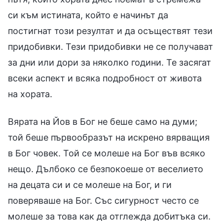
си към истината, който е начинът да
постигнат този резултат и да осъществят тези
придобивки. Тези придобивки не се получават
за дни или дори за няколко години. Те засягат
всеки аспект и всяка подробност от живота
на хората.
Вярата на Йов в Бог не беше само на думи;
той беше първообразът на искрено вярващия
в Бог човек. Той се молеше на Бог във всяко
нещо. Дълбоко се безпокоеше от веселието
на децата си и се молеше на Бог, и ги
поверяваше на Бог. Със сигурност често се
молеше за това как да отглежда добитъка си.