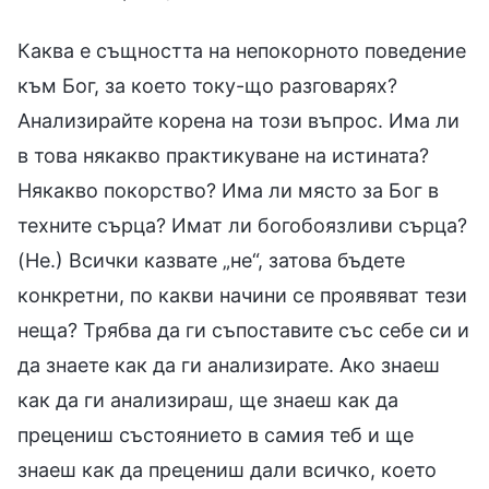
Каква е същността на непокорното поведение
към Бог, за което току-що разговарях?
Анализирайте корена на този въпрос. Има ли
в това някакво практикуване на истината?
Някакво покорство? Има ли място за Бог в
техните сърца? Имат ли богобоязливи сърца?
(Не.) Всички казвате „не“, затова бъдете
конкретни, по какви начини се проявяват тези
неща? Трябва да ги съпоставите със себе си и
да знаете как да ги анализирате. Ако знаеш
как да ги анализираш, ще знаеш как да
прецениш състоянието в самия теб и ще
знаеш как да прецениш дали всичко, което