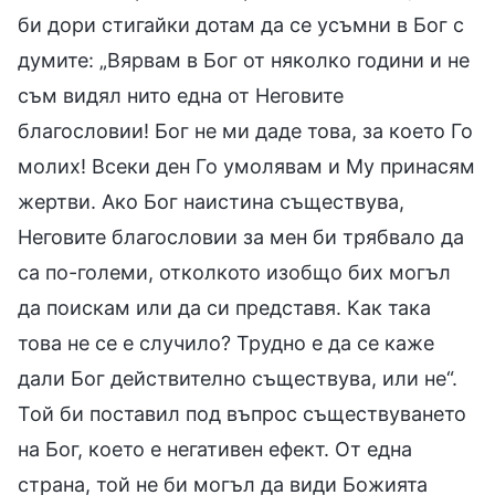
би дори стигайки дотам да се усъмни в Бог с
думите: „Вярвам в Бог от няколко години и не
съм видял нито една от Неговите
благословии! Бог не ми даде това, за което Го
молих! Всеки ден Го умолявам и Му принасям
жертви. Ако Бог наистина съществува,
Неговите благословии за мен би трябвало да
са по-големи, отколкото изобщо бих могъл
да поискам или да си представя. Как така
това не се е случило? Трудно е да се каже
дали Бог действително съществува, или не“.
Той би поставил под въпрос съществуването
на Бог, което е негативен ефект. От една
страна, той не би могъл да види Божията