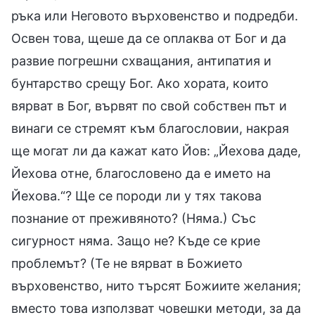
ръка или Неговото върховенство и подредби.
Освен това, щеше да се оплаква от Бог и да
развие погрешни схващания, антипатия и
бунтарство срещу Бог. Ако хората, които
вярват в Бог, вървят по свой собствен път и
винаги се стремят към благословии, накрая
ще могат ли да кажат като Йов: „Йехова даде,
Йехова отне, благословено да е името на
Йехова.“? Ще се породи ли у тях такова
познание от преживяното? (Няма.) Със
сигурност няма. Защо не? Къде се крие
проблемът? (Те не вярват в Божието
върховенство, нито търсят Божиите желания;
вместо това използват човешки методи, за да