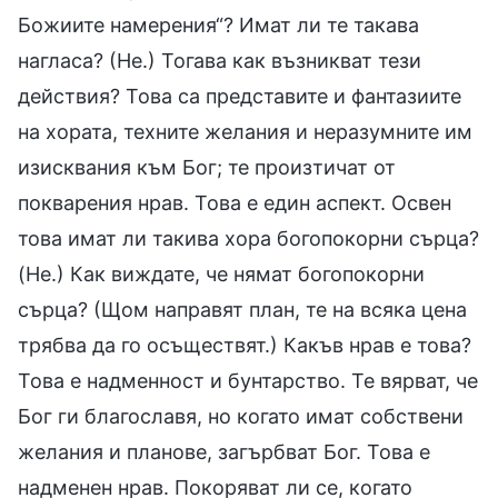
Божиите намерения“? Имат ли те такава
нагласа? (Не.) Тогава как възникват тези
действия? Това са представите и фантазиите
на хората, техните желания и неразумните им
изисквания към Бог; те произтичат от
покварения нрав. Това е един аспект. Освен
това имат ли такива хора богопокорни сърца?
(Не.) Как виждате, че нямат богопокорни
сърца? (Щом направят план, те на всяка цена
трябва да го осъществят.) Какъв нрав е това?
Това е надменност и бунтарство. Те вярват, че
Бог ги благославя, но когато имат собствени
желания и планове, загърбват Бог. Това е
надменен нрав. Покоряват ли се, когато