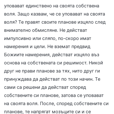
уповават единствено на своята собствена
воля. Защо казвам, че се уповават на своята
воля? Те правят своите планове изцяло след
внимателно обмисляне. Не действат
импулсивно или сляпо, по-скоро имат
намерения и цели. Не вземат предвид
Божиите намерения, действат изцяло въз
основа на собствената си решимост. Никой
друг не прави планове за тях, нито друг ги
принуждава да действат по този начин. Те
сами са решени да действат според
собствените си планове, затова се уповават
на своята воля. После, според собствените си
планове, те напрягат мозъците си и се