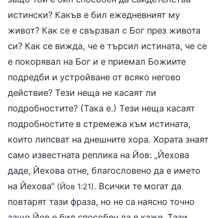
истински? Какъв е бил ежедневният му
живот? Как се е свързвал с Бог през живота
си? Как се вижда, че е търсил истината, че се
е покорявал на Бог и е приемал Божиите
подредби и устройване от всяко негово
действие? Тези неща не касаят ли
подробностите? (Така е.) Тези неща касаят
подробностите в стремежа към истината,
които липсват на днешните хора. Хората знаят
само известната реплика на Йов: „Йехова
даде, Йехова отне, благословено да е името
на Йехова“
. Всички те могат да
(Йов 1:21)
повтарят тази фраза, но не са наясно точно
защо Йов е бил способен да я каже. Тази