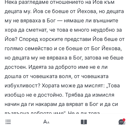
Нека разгледаме отношението на Йов към
децата му. Йов се боеше от Йехова, но децата
му не вярваха в Бог — нямаше ли външните
хора да сметнат, че това е много неудобно за
Йов? Според хорските представи Йов беше от
голямо семейство и се боеше от Бог Йехова,
но децата му не вярваха в Бог, затова не беше
достоен. Идеята за доброто име не е ли
дошла от човешката воля, от човешката
избухливост? Хората може да мислят: „Това
изобщо не е достойно. Трябва да измисля
начин да ги накарам да вярват в Бог и да си
възвърна доброто име“. Не е ли това
породено от човешката воля? Това ли направи