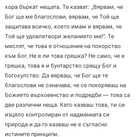
хора бъркат нещата. Те казват: „Вярвам, че
Бог ще ме благослови, вярвам, че Той ще
защитава всичко, което имам и вярвам, че
Той ще удовлетвори желанието ми!“. Те
мислят, че това е отношение на покорство
към Бог. Не е ли това грешка? Не само, че е
грешка, това е и бунтарство срещу Бог и
богохулство. Да вярваш, че Бог ще те
благослови не означава, че се покоряваш на
Божието върховенство и подредби — това са
две различни неща. Като казваш това, ти си
изцяло контролиран от надменната си
природа и да го казваш не е съгласно
истините принципи.