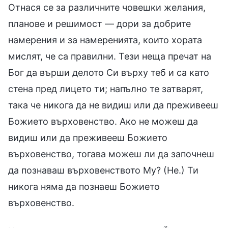
Отнася се за различните човешки желания,
планове и решимост — дори за добрите
намерения и за намеренията, които хората
мислят, че са правилни. Тези неща пречат на
Бог да върши делото Си върху теб и са като
стена пред лицето ти; напълно те затварят,
така че никога да не видиш или да преживееш
Божието върховенство. Ако не можеш да
видиш или да преживееш Божието
върховенство, тогава можеш ли да започнеш
да познаваш върховенството Му? (Не.) Ти
никога няма да познаеш Божието
върховенство.