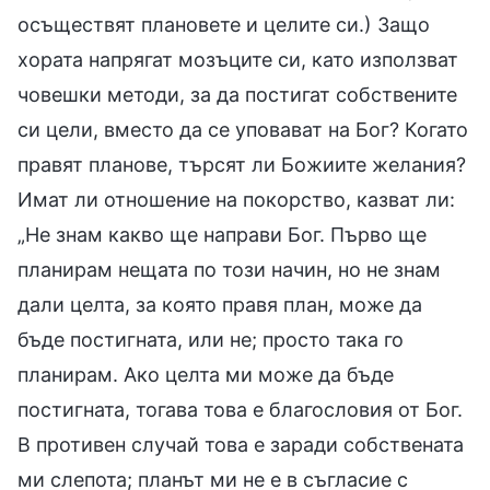
осъществят плановете и целите си.) Защо
хората напрягат мозъците си, като използват
човешки методи, за да постигат собствените
си цели, вместо да се уповават на Бог? Когато
правят планове, търсят ли Божиите желания?
Имат ли отношение на покорство, казват ли:
„Не знам какво ще направи Бог. Първо ще
планирам нещата по този начин, но не знам
дали целта, за която правя план, може да
бъде постигната, или не; просто така го
планирам. Ако целта ми може да бъде
постигната, тогава това е благословия от Бог.
В противен случай това е заради собствената
ми слепота; планът ми не е в съгласие с