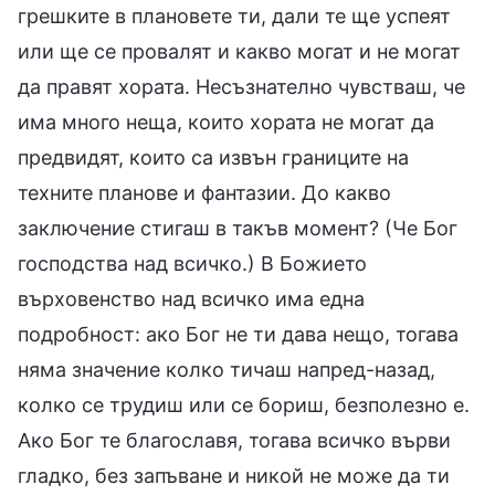
грешките в плановете ти, дали те ще успеят
или ще се провалят и какво могат и не могат
да правят хората. Несъзнателно чувстваш, че
има много неща, които хората не могат да
предвидят, които са извън границите на
техните планове и фантазии. До какво
заключение стигаш в такъв момент? (Че Бог
господства над всичко.) В Божието
върховенство над всичко има една
подробност: ако Бог не ти дава нещо, тогава
няма значение колко тичаш напред-назад,
колко се трудиш или се бориш, безполезно е.
Ако Бог те благославя, тогава всичко върви
гладко, без запъване и никой не може да ти