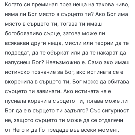
Когато си преминал през неща на такова ниво,
няма ли Бог място в сърцето ти? Ако Бог има
място в сърцето ти, тогава ти имаш
богобоязливо сърце, затова може ли
всякакви други неща, мисли или теории да те
подведат, да те объркат или да те накарат да
напуснеш Бог? Невъзможно е. Само ако имаш
истинско познание за Бог, ако истината се е
вкоренила в сърцето ти, Бог може да обитава
сърцето ти завинаги. Ако истината не е
пуснала корени в сърцето ти, тогава може ли
Бог да е в сърцето ти задълго? Със сигурност
не, защото сърцето ти може да се отдалечи
от Него и да Го предаде във всеки момент.