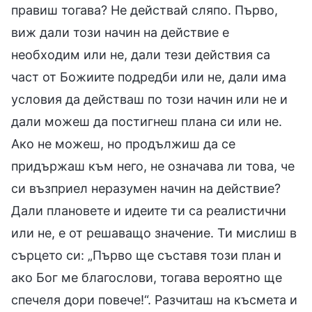
правиш тогава? Не действай сляпо. Първо,
виж дали този начин на действие е
необходим или не, дали тези действия са
част от Божиите подредби или не, дали има
условия да действаш по този начин или не и
дали можеш да постигнеш плана си или не.
Ако не можеш, но продължиш да се
придържаш към него, не означава ли това, че
си възприел неразумен начин на действие?
Дали плановете и идеите ти са реалистични
или не, е от решаващо значение. Ти мислиш в
сърцето си: „Първо ще съставя този план и
ако Бог ме благослови, тогава вероятно ще
спечеля дори повече!“. Разчиташ на късмета и