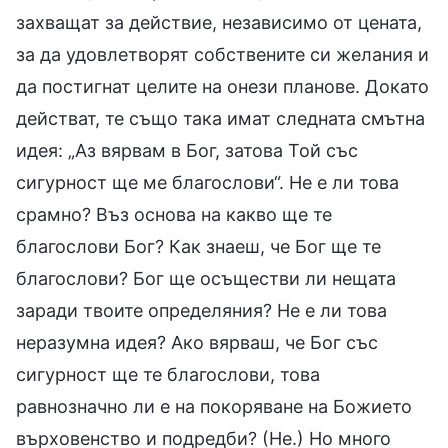
захващат за действие, независимо от цената,
за да удовлетворят собствените си желания и
да постигнат целите на онези планове. Докато
действат, те също така имат следната смътна
идея: „Аз вярвам в Бог, затова Той със
сигурност ще ме благослови“. Не е ли това
срамно? Въз основа на какво ще те
благослови Бог? Как знаеш, че Бог ще те
благослови? Бог ще осъществи ли нещата
заради твоите определяния? Не е ли това
неразумна идея? Ако вярваш, че Бог със
сигурност ще те благослови, това
равнозначно ли е на покоряване на Божието
върховенство и подредби? (Не.) Но много