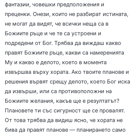
фантазии, човешки предположения и
преценки. Онези, които не разбират истината,
не могат да видят, че всички неща са в
Божиите ръце и че те са устроени и
подредени от Бог. Трябва да виждаш какво
правят Божиите ръце, какви са намеренията
Му и какво е делото, което в момента
извършва върху хората. Ако твоите планове и
решения вървят срещу делото, което Бог иска
да извърши, или са противоположни на
Божиите желания, какъв ще е резултатът?
Плановете ти със сигурност ще се провалят.
От това трябва да видиш ясно, че хората не
бива да правят планове — планирането само