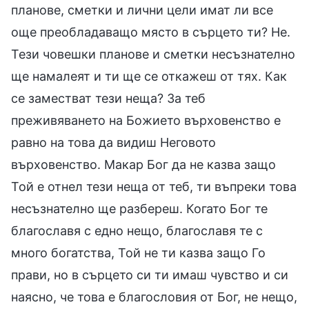
планове, сметки и лични цели имат ли все
още преобладаващо място в сърцето ти? Не.
Тези човешки планове и сметки несъзнателно
ще намалеят и ти ще се откажеш от тях. Как
се заместват тези неща? За теб
преживяването на Божието върховенство е
равно на това да видиш Неговото
върховенство. Макар Бог да не казва защо
Той е отнел тези неща от теб, ти въпреки това
несъзнателно ще разбереш. Когато Бог те
благославя с едно нещо, благославя те с
много богатства, Той не ти казва защо Го
прави, но в сърцето си ти имаш чувство и си
наясно, че това е благословия от Бог, не нещо,