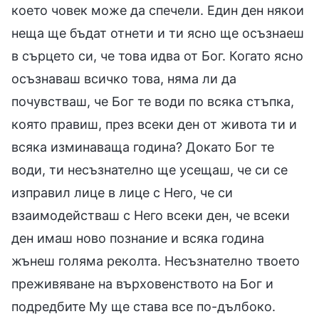
което човек може да спечели. Един ден някои
неща ще бъдат отнети и ти ясно ще осъзнаеш
в сърцето си, че това идва от Бог. Когато ясно
осъзнаваш всичко това, няма ли да
почувстваш, че Бог те води по всяка стъпка,
която правиш, през всеки ден от живота ти и
всяка изминаваща година? Докато Бог те
води, ти несъзнателно ще усещаш, че си се
изправил лице в лице с Него, че си
взаимодействаш с Него всеки ден, че всеки
ден имаш ново познание и всяка година
жънеш голяма реколта. Несъзнателно твоето
преживяване на върховенството на Бог и
подредбите Му ще става все по-дълбоко.