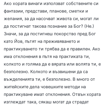
Ако хората винаги използват собствените си
фантазии, представи, планове, сметки и
желания, за да насочват живота си, могат ли
да постигнат такова познание за Бог? (Не.)
Значи, за да постигнеш покорство пред Бог
като Йов, пътят на преживяването и
практикуването ти трябва да е правилен. Ако
има отклонения в пътя на практиката ти,
колкото и голяма да е вярата или волята ти, е
безполезно. Колкото и възвишени да са
въжделенията ти, е безполезно. В много от
житейските дела човешките методи на
практикуване имат отклонения. Отвън хората
изглеждат така, сякаш могат да страдат