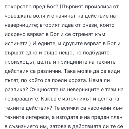
покорство пред Бог? (Първият произлиза от
човешката воля и е начинът на действие на
неверниците; вторият идва от онези, които
искрено вярват в Бог и се стремят към
истината.) И едните, и другите вярват в Бог и
вършат едно и също нещо, но подбудите,
произходът, целта и принципите на техните
действия са различни. Така може да се види
пътят, по който са поели хората. Няма ли
разлика? Същността на неверниците е тази на
невярващите. Какъв е източникът и целта на
техните действия? Те всички са насочени към
техните интереси, а изгодата е на преден план
в съзнанието им, затова в действията си те се