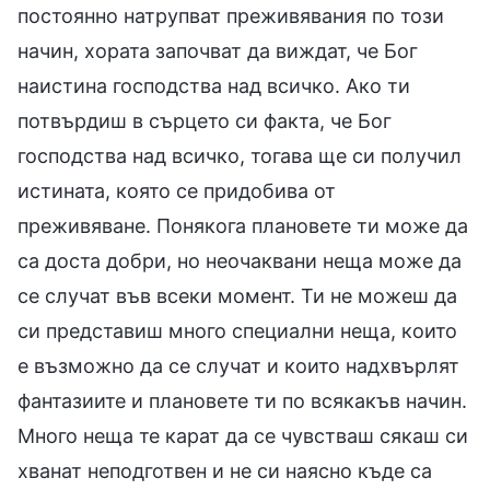
постоянно натрупват преживявания по този
начин, хората започват да виждат, че Бог
наистина господства над всичко. Ако ти
потвърдиш в сърцето си факта, че Бог
господства над всичко, тогава ще си получил
истината, която се придобива от
преживяване. Понякога плановете ти може да
са доста добри, но неочаквани неща може да
се случат във всеки момент. Ти не можеш да
си представиш много специални неща, които
е възможно да се случат и които надхвърлят
фантазиите и плановете ти по всякакъв начин.
Много неща те карат да се чувстваш сякаш си
хванат неподготвен и не си наясно къде са