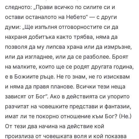
следното: „Прави всичко по силите си и
остави останалото на Небето“ — с други
думи: „Ще изпълня отговорностите си да
нахраня добитъка както трябва, няма да
позволя да му липсва храна или да измръзне,
или да изгладнее, или да се разболее. Броят
на малките, които ще се родят другата година,
е в Божиите ръце. Не го знам, не го изисквам
и няма да правя планове. Всички тези неща
зависят от Бог“. Ако в действията си упорито
разчитат на човешките представи и фантазии,
имат ли те покорно отношение към Бог? (Не.)
От тези два начина на действие кой
произлиза от човешката воля и кой показва