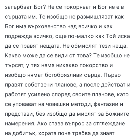
загърбват Бог? Не се покоряват и Бог не е в
сърцата им. Те изобщо не размишляват как
Бог има върховенство над всичко и как
подрежда всичко, още по-малко как Той иска
да се правят нещата. Не обмислят тези неща.
Какво може да се види от това? Те изобщо не
търсят, у тях няма никакво покорство и
изобщо нямат богобоязливи сърца. Първо
правят собствени планове, а после действат и
работят усилено според своите планове, като
се уповават на човешки методи, фантазии и
представи, без изобщо да мислят за Божиите
намерения. Ако става въпрос за отглеждане
на добитък, хората поне трябва да знаят