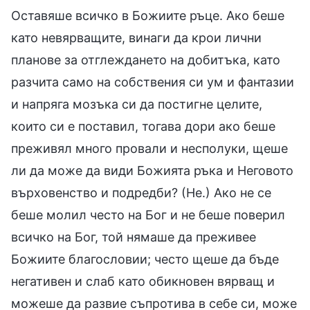
Оставяше всичко в Божиите ръце. Ако беше
като невярващите, винаги да крои лични
планове за отглеждането на добитъка, като
разчита само на собствения си ум и фантазии
и напряга мозъка си да постигне целите,
които си е поставил, тогава дори ако беше
преживял много провали и несполуки, щеше
ли да може да види Божията ръка и Неговото
върховенство и подредби? (Не.) Ако не се
беше молил често на Бог и не беше поверил
всичко на Бог, той нямаше да преживее
Божиите благословии; често щеше да бъде
негативен и слаб като обикновен вярващ и
можеше да развие съпротива в себе си, може