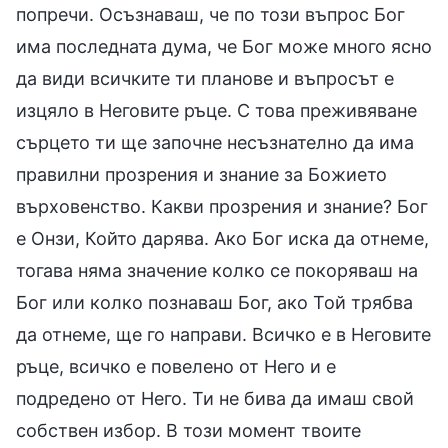
попречи. Осъзнаваш, че по този въпрос Бог
има последната дума, че Бог може много ясно
да види всичките ти планове и въпросът е
изцяло в Неговите ръце. С това преживяване
сърцето ти ще започне несъзнателно да има
правилни прозрения и знание за Божието
върховенство. Какви прозрения и знание? Бог
е Онзи, Който дарява. Ако Бог иска да отнеме,
тогава няма значение колко се покоряваш на
Бог или колко познаваш Бог, ако Той трябва
да отнеме, ще го направи. Всичко е в Неговите
ръце, всичко е повелено от Него и е
подредено от Него. Ти не бива да имаш свой
собствен избор. В този момент твоите