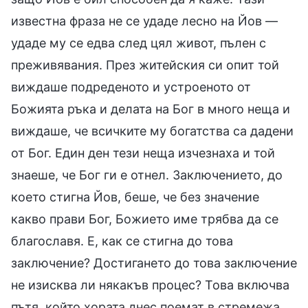
известна фраза не се удаде лесно на Йов —
удаде му се едва след цял живот, пълен с
преживявания. През житейския си опит той
виждаше подреденото и устроеното от
Божията ръка и делата на Бог в много неща и
виждаше, че всичките му богатства са дадени
от Бог. Един ден тези неща изчезнаха и той
знаеше, че Бог ги е отнел. Заключението, до
което стигна Йов, беше, че без значение
какво прави Бог, Божието име трябва да се
благославя. Е, как се стигна до това
заключение? Достигането до това заключение
не изисква ли някакъв процес? Това включва
пътя, който хората днес поемат в стремежа