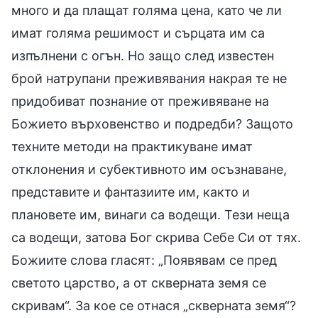
много и да плащат голяма цена, като че ли
имат голяма решимост и сърцата им са
изпълнени с огън. Но защо след известен
брой натрупани преживявания накрая те не
придобиват познание от преживяване на
Божието върховенство и подредби? Защото
техните методи на практикуване имат
отклонения и субективното им осъзнаване,
представите и фантазиите им, както и
плановете им, винаги са водещи. Тези неща
са водещи, затова Бог скрива Себе Си от тях.
Божиите слова гласят: „Появявам се пред
светото царство, а от скверната земя се
скривам“. За кое се отнася „скверната земя“?