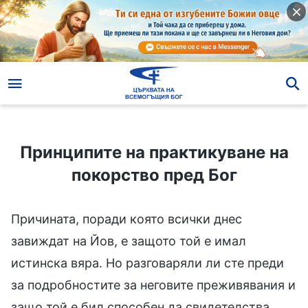
Принципите на практикуване на покорство пред Бог
Принципите на практикуване на
покорство пред Бог
Причината, поради която всички днес
завиждат на Йов, е защото той е имал
истинска вяра. Но разговаряли ли сте преди
за подробностите за неговите преживявания и
защо той е бил способен да свидетелства