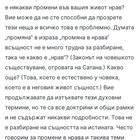
е някакви промени във вашия живот нрав?
Вие може да не сте способни да прозрете
тези неща и всичко това е проблемно. Думата
„промяна“ в израза „промяна в нрава“
всъщност не е много трудна за разбиране,
така че какво е „нрав“? (Законът на човешкото
съществуване, отровата на Сатана.) Какво
още? (Това, което е естествено у човека,
което е в неговия живот същност.) Вие
продължавате да изтъквате тези духовни
термини, но те са все доктрини и общи рамки
и не съдържат никакви подробности. Това не
е разбиране на същността на истината. Често
говорим за промени в нрава и такива теми