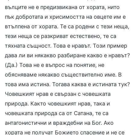
вълците не е предизвикана от хората, нито
пък добротата и хрисимостта на овцете им е
втълпена от хората. Те са родени с тези неща,
тези неща се разкриват естествено, те са
тяхната същност. Това е нравът. Този пример
дава ли ви някакво разбиране какво е нравът?
(Да.) Това не е въпрос на понятие, не
обясняваме някакво съществително име. В
това има истина. Тогава каква е истината тук?
Човешкият нрав е свързан с човешката
природа. Както човешкият нрав, така и
човешката природа са от Сатана, те са
антагонистични и враждебни на Бог. Ако
хората не получат Божието спасение и не се