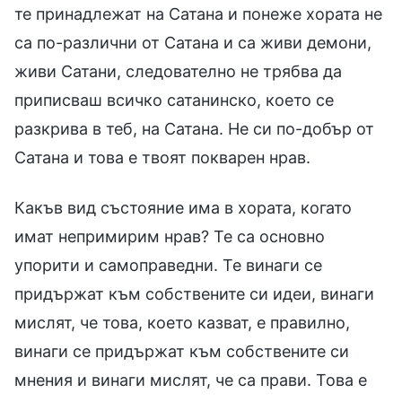
те принадлежат на Сатана и понеже хората не
са по-различни от Сатана и са живи демони,
живи Сатани, следователно не трябва да
приписваш всичко сатанинско, което се
разкрива в теб, на Сатана. Не си по-добър от
Сатана и това е твоят покварен нрав.
Какъв вид състояние има в хората, когато
имат непримирим нрав? Те са основно
упорити и самоправедни. Те винаги се
придържат към собствените си идеи, винаги
мислят, че това, което казват, е правилно,
винаги се придържат към собствените си
мнения и винаги мислят, че са прави. Това е