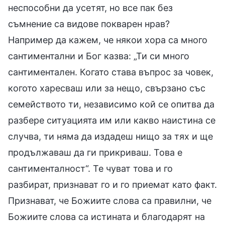
неспособни да усетят, но все пак без
съмнение са видове покварен нрав?
Например да кажем, че някои хора са много
сантиментални и Бог казва: „Ти си много
сантиментален. Когато става въпрос за човек,
когото харесваш или за нещо, свързано със
семейството ти, независимо кой се опитва да
разбере ситуацията им или какво наистина се
случва, ти няма да издадеш нищо за тях и ще
продължаваш да ги прикриваш. Това е
сантименталност“. Те чуват това и го
разбират, признават го и го приемат като факт.
Признават, че Божиите слова са правилни, че
Божиите слова са истината и благодарят на