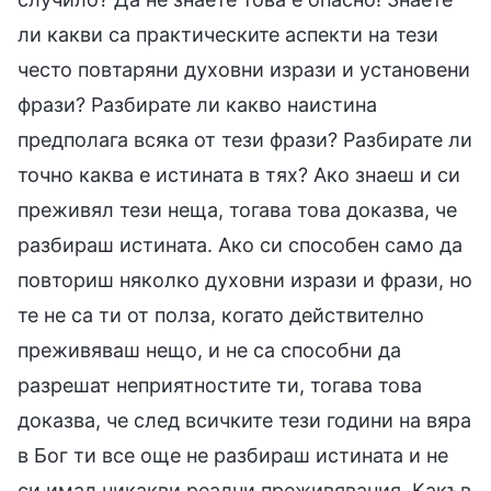
ли какви са практическите аспекти на тези
често повтаряни духовни изрази и установени
фрази? Разбирате ли какво наистина
предполага всяка от тези фрази? Разбирате ли
точно каква е истината в тях? Ако знаеш и си
преживял тези неща, тогава това доказва, че
разбираш истината. Ако си способен само да
повториш няколко духовни изрази и фрази, но
те не са ти от полза, когато действително
преживяваш нещо, и не са способни да
разрешат неприятностите ти, тогава това
доказва, че след всичките тези години на вяра
в Бог ти все още не разбираш истината и не
си имал никакви реални преживявания. Какъв