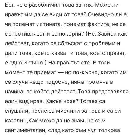
Бог, че е разобличил това за тях. Може ли
нравът им да се види от това? Очевидно ли е,
че приемат истината, приемат фактите, не се
съпротивляват и са покорни? (Не. Зависи как
действат, когато се сблъскат с проблеми и
дали това, което казват и това, което правят,
е едно и също.) На прав път сте. В този
момент те приемат — но по-късно, когато им
се случи нещо подобно, няма промяна в
начина, по който действат. Това представлява
един вид нрав. Какъв нрав? Тогава са
слушали, после са мислили за това и са си
казали: „Как може да не знам, че съм
сантиментален, след като съм чул толкова