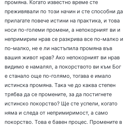
промяна. Когато известно време сте
преживявали по този начин и сте способни да
прилагате повече истини на практика, и това
носи по-големи промени, а непокорният ви и
непримирим нрав се разкрива все по-малко и
по-малко, не е ли настъпила промяна във
вашия живот нрав? Ако непокорният ви нрав
видимо е намалял, а покорството ви към Бог
е станало още по-голямо, тогава е имало
истинска промяна. Така че до каква степен
трябва да се промените, за да постигнете
истинско покорство? Ще сте успели, когато
няма и следа от непримиримост, а само
покорство. Това е бавен процес. Промените в