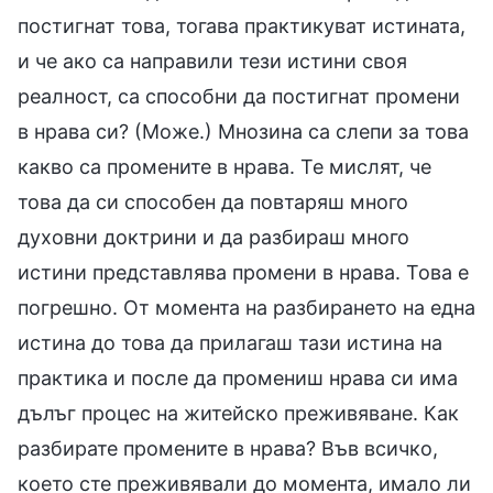
постигнат това, тогава практикуват истината,
и че ако са направили тези истини своя
реалност, са способни да постигнат промени
в нрава си? (Може.) Мнозина са слепи за това
какво са промените в нрава. Те мислят, че
това да си способен да повтаряш много
духовни доктрини и да разбираш много
истини представлява промени в нрава. Това е
погрешно. От момента на разбирането на една
истина до това да прилагаш тази истина на
практика и после да промениш нрава си има
дълъг процес на житейско преживяване. Как
разбирате промените в нрава? Във всичко,
което сте преживявали до момента, имало ли