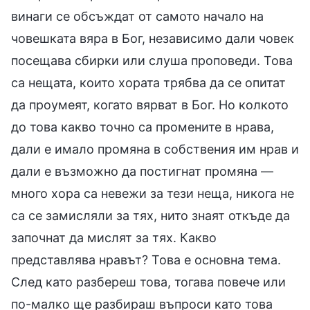
винаги се обсъждат от самото начало на
човешката вяра в Бог, независимо дали човек
посещава сбирки или слуша проповеди. Това
са нещата, които хората трябва да се опитат
да проумеят, когато вярват в Бог. Но колкото
до това какво точно са промените в нрава,
дали е имало промяна в собствения им нрав и
дали е възможно да постигнат промяна —
много хора са невежи за тези неща, никога не
са се замисляли за тях, нито знаят откъде да
започнат да мислят за тях. Какво
представлява нравът? Това е основна тема.
След като разбереш това, тогава повече или
по-малко ще разбираш въпроси като това