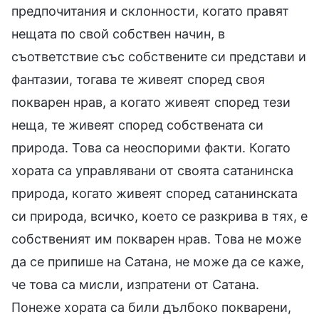
предпочитания и склонности, когато правят
нещата по свой собствен начин, в
съответствие със собствените си представи и
фантазии, тогава те живеят според своя
покварен нрав, а когато живеят според тези
неща, те живеят според собствената си
природа. Това са неоспорими факти. Когато
хората са управлявани от своята сатанинска
природа, когато живеят според сатанинската
си природа, всичко, което се разкрива в тях, е
собственият им покварен нрав. Това не може
да се припише на Сатана, не може да се каже,
че това са мисли, изпратени от Сатана.
Понеже хората са били дълбоко покварени,