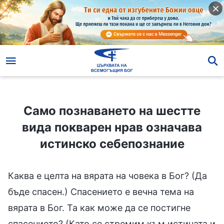
Само познаването на шестте вида покварен нрав означава истинско себепознание
Само познаването на шестте
вида покварен нрав означава
истинско себепознание
Каква е целта на вярата на човека в Бог? (Да
бъде спасен.) Спасението е вечна тема на
вярата в Бог. Та как може да се постигне
спасението? (Като се стремим към истината и