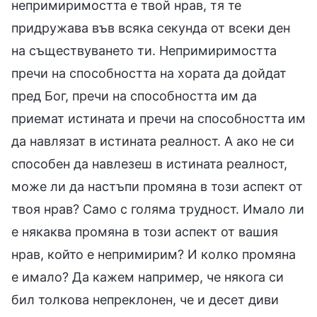
непримиримостта е твой нрав, тя те
придружава във всяка секунда от всеки ден
на съществуването ти. Непримиримостта
пречи на способността на хората да дойдат
пред Бог, пречи на способността им да
приемат истината и пречи на способността им
да навлязат в истината реалност. А ако не си
способен да навлезеш в истината реалност,
може ли да настъпи промяна в този аспект от
твоя нрав? Само с голяма трудност. Имало ли
е някаква промяна в този аспект от вашия
нрав, който е непримирим? И колко промяна
е имало? Да кажем например, че някога си
бил толкова непреклонен, че и десет диви