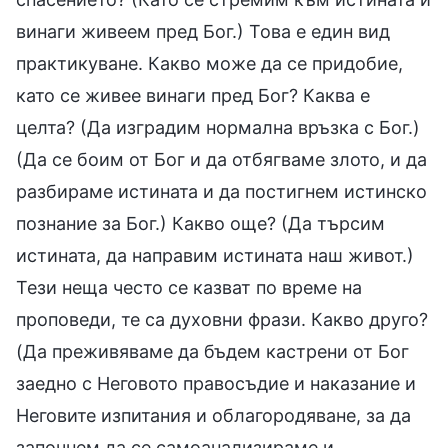
винаги живеем пред Бог.) Това е един вид
практикуване. Какво може да се придобие,
като се живее винаги пред Бог? Каква е
целта? (Да изградим нормална връзка с Бог.)
(Да се боим от Бог и да отбягваме злото, и да
разбираме истината и да постигнем истинско
познание за Бог.) Какво още? (Да търсим
истината, да направим истината наш живот.)
Тези неща често се казват по време на
проповеди, те са духовни фрази. Какво друго?
(Да преживяваме да бъдем кастрени от Бог
заедно с Неговото правосъдие и наказание и
Неговите изпитания и облагородяване, за да
започнем да се самоанализираме и