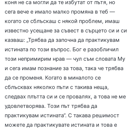
коня не са могли да те избутат от пътя, но
сега вече е имало малко промяна в теб —
когато се сблъскаш с някой проблем, имаш
известно усещане за съвест в сърцето си и си
казваш: „Трябва да започна да практикувам
истината по този въпрос. Бог е разобличил
този непримирим нрав — чул съм словата Му
и сега имам познание за това, така че трябва
да се променя. Когато в миналото се
сблъсквах няколко пъти с такива неща,
следвах плътта си и се провалях, а това не ме
удовлетворява. Този път трябва да
практикувам истината“. С такава решимост
можете да практикувате истината и това е