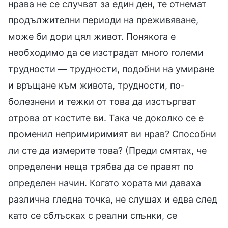
нрава не се случват за един ден, те отнемат
продължителни периоди на преживяване,
може би дори цял живот. Понякога е
необходимо да се изстрадат много големи
трудности — трудности, подобни на умиране
и връщане към живота, трудности, по-
болезнени и тежки от това да изстъргват
отрова от костите ви. Така че доколко се е
променил непримиримият ви нрав? Способни
ли сте да измерите това? (Преди смятах, че
определени неща трябва да се правят по
определен начин. Когато хората ми даваха
различна гледна точка, не слушах и едва след
като се сблъсках с реални спънки, се