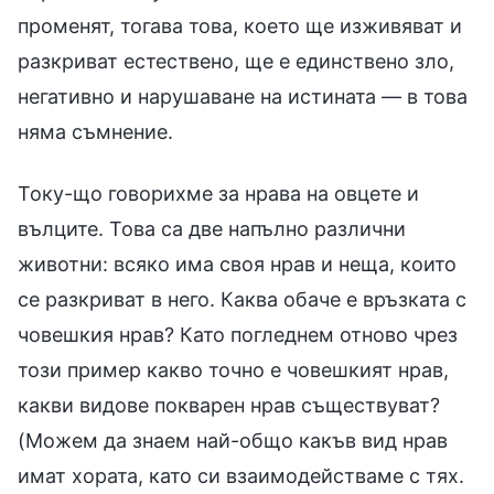
променят, тогава това, което ще изживяват и
разкриват естествено, ще е единствено зло,
негативно и нарушаване на истината — в това
няма съмнение.
Току-що говорихме за нрава на овцете и
вълците. Това са две напълно различни
животни: всяко има своя нрав и неща, които
се разкриват в него. Каква обаче е връзката с
човешкия нрав? Като погледнем отново чрез
този пример какво точно е човешкият нрав,
какви видове покварен нрав съществуват?
(Можем да знаем най-общо какъв вид нрав
имат хората, като си взаимодействаме с тях.