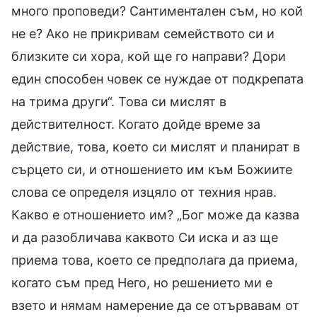
много проповеди? Сантиментален съм, но кой
не е? Ако не прикривам семейството си и
близките си хора, кой ще го направи? Дори
един способен човек се нуждае от подкрепата
на трима други“. Това си мислят в
действителност. Когато дойде време за
действие, това, което си мислят и планират в
сърцето си, и отношението им към Божиите
слова се определя изцяло от техния нрав.
Какво е отношението им? „Бог може да казва
и да разобличава каквото Си иска и аз ще
приема това, което се предполага да приема,
когато съм пред Него, но решението ми е
взето и нямам намерение да се отървавам от