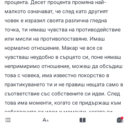
процента. Десет процента промяна най-
малкото означават, че след като другият
човек е изразил своята различна гледна
точка, ти нямаш чувства на противодействие
или мисли на противопоставяне. Имаш
нормално отношение. Макар че все се
чувстваш неудобно в сърцето си, поне нямаш
непримиримо отношение, можеш да обсъдиш
това с човека, има известно покорство в
практикуването ти и не правиш нещата само в
съответствие със собствените си идеи. След
това има моменти, когато се придържаш към
собствените си идеи и моменти, когато си
способен да приемеш какво казват другите.