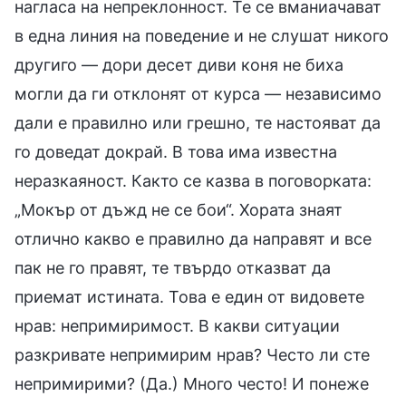
нагласа на непреклонност. Те се вманиачават
в една линия на поведение и не слушат никого
другиго — дори десет диви коня не биха
могли да ги отклонят от курса — независимо
дали е правилно или грешно, те настояват да
го доведат докрай. В това има известна
неразкаяност. Както се казва в поговорката:
„Мокър от дъжд не се бои“. Хората знаят
отлично какво е правилно да направят и все
пак не го правят, те твърдо отказват да
приемат истината. Това е един от видовете
нрав: непримиримост. В какви ситуации
разкривате непримирим нрав? Често ли сте
непримирими? (Да.) Много често! И понеже