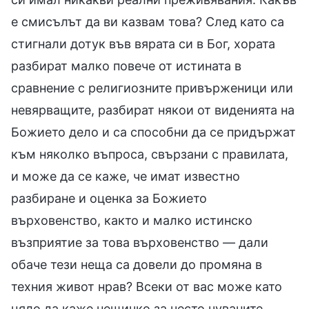
е смисълът да ви казвам това? След като са
стигнали дотук във вярата си в Бог, хората
разбират малко повече от истината в
сравнение с религиозните привърженици или
невярващите, разбират някои от виденията на
Божието дело и са способни да се придържат
към няколко въпроса, свързани с правилата,
и може да се каже, че имат известно
разбиране и оценка за Божието
върховенство, както и малко истинско
възприятие за това върховенство — дали
обаче тези неща са довели до промяна в
техния живот нрав? Всеки от вас може като
цяло да каже нещичко за често чуваните