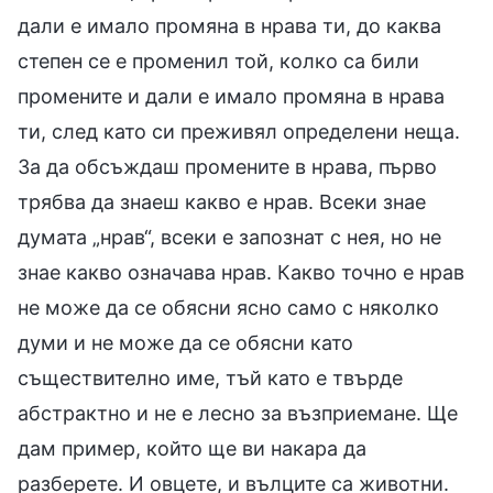
дали е имало промяна в нрава ти, до каква
степен се е променил той, колко са били
промените и дали е имало промяна в нрава
ти, след като си преживял определени неща.
За да обсъждаш промените в нрава, първо
трябва да знаеш какво е нрав. Всеки знае
думата „нрав“, всеки е запознат с нея, но не
знае какво означава нрав. Какво точно е нрав
не може да се обясни ясно само с няколко
думи и не може да се обясни като
съществително име, тъй като е твърде
абстрактно и не е лесно за възприемане. Ще
дам пример, който ще ви накара да
разберете. И овцете, и вълците са животни.