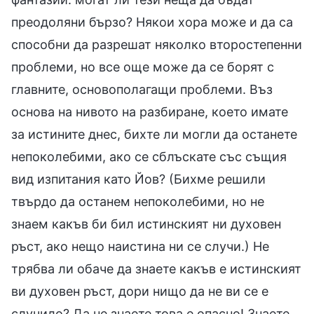
преодоляни бързо? Някои хора може и да са
способни да разрешат няколко второстепенни
проблеми, но все още може да се борят с
главните, основополагащи проблеми. Въз
основа на нивото на разбиране, което имате
за истините днес, бихте ли могли да останете
непоколебими, ако се сблъскате със същия
вид изпитания като Йов? (Бихме решили
твърдо да останем непоколебими, но не
знаем какъв би бил истинският ни духовен
ръст, ако нещо наистина ни се случи.) Не
трябва ли обаче да знаете какъв е истинският
ви духовен ръст, дори нищо да не ви се е
случило? Да не знаете това е опасно! Знаете