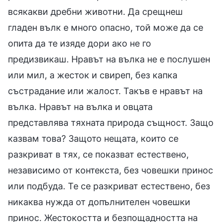
всякакви дребни животни. Да срещнеш
гладен вълк е много опасно, той може да се
опита да те изяде дори ако не го
предизвикаш. Нравът на вълка не е послушен
или мил, а жесток и свиреп, без капка
състрадание или жалост. Такъв е нравът на
вълка. Нравът на вълка и овцата
представлява тяхната природа същност. Защо
казвам това? Защото нещата, които се
разкриват в тях, се показват естествено,
независимо от контекста, без човешки принос
или подбуда. Те се разкриват естествено, без
никаква нужда от допълнителен човешки
принос. Жестокостта и безпощадността на