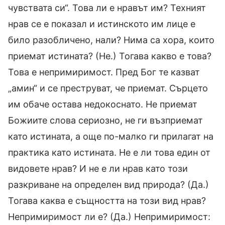
чувствата си“. Това ли е нравът им? Техният
нрав се е показал и истинското им лице е
било разобличено, нали? Нима са хора, които
приемат истината? (Не.) Тогава какво е това?
Това е непримиримост. Пред Бог те казват
„амин“ и се преструват, че приемат. Сърцето
им обаче остава недокоснато. Не приемат
Божиите слова сериозно, не ги възприемат
като истината, а още по-малко ги прилагат на
практика като истината. Не е ли това един от
видовете нрав? И не е ли нрав като този
разкриване на определен вид природа? (Да.)
Тогава каква е същността на този вид нрав?
Непримиримост ли е? (Да.) Непримиримост: