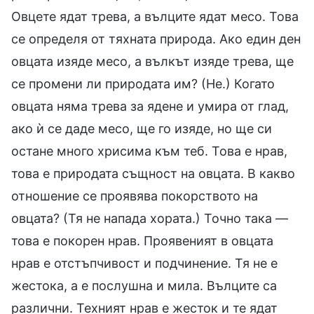
Овцете ядат трева, а вълците ядат месо. Това
се определя от тяхната природа. Ако един ден
овцата изяде месо, а вълкът изяде трева, ще
се промени ли природата им? (Не.) Когато
овцата няма трева за ядене и умира от глад,
ако ѝ се даде месо, ще го изяде, но ще си
остане много хрисима към теб. Това е нрав,
това е природата същност на овцата. В какво
отношение се проявява покорството на
овцата? (Тя не напада хората.) Точно така —
това е покорен нрав. Проявеният в овцата
нрав е отстъпчивост и подчинение. Тя не е
жестока, а е послушна и мила. Вълците са
различни. Техният нрав е жесток и те ядат