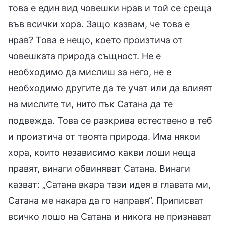
това е един вид човешки нрав и той се среща
във всички хора. Защо казвам, че това е
нрав? Това е нещо, което произтича от
човешката природа същност. Не е
необходимо да мислиш за него, не е
необходимо другите да те учат или да влияят
на мислите ти, нито пък Сатана да те
подвежда. Това се разкрива естествено в теб
и произтича от твоята природа. Има някои
хора, които независимо какви лоши неща
правят, винаги обвиняват Сатана. Винаги
казват: „Сатана вкара тази идея в главата ми,
Сатана ме накара да го направя“. Приписват
всичко лошо на Сатана и никога не признават