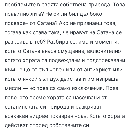
проблемите в своята собствена природа. Това
правилно ли е? Не си ли бил дълбоко
покварен от Сатана? Ако не признаеш това,
тогава как става така, че нравът на Сатана се
разкрива в теб? Разбира се, има и моменти,
когато Сатана внася смущение, включително
когато хората са подвеждани и подстрекавани
към нещо от зъл човек или от антихрист, или
когато някой зъл дух действа и им изпраща
мисли — но това са само изключения. През
повечето време хората са насочвани от
сатанинската си природа и разкриват
всякакви видове покварен нрав. Когато хората
действат според собствените си