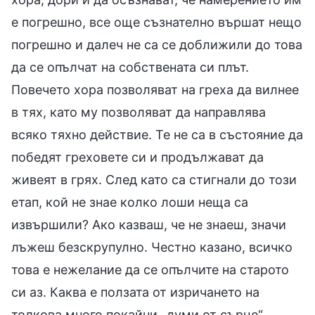
е погрешно, все още съзнателно вършат нещо
погрешно и далеч не са се доближили до това
да се опълчат на собствената си плът.
Повечето хора позволяват на греха да вилнее
в тях, като му позволяват да направлява
всяко тяхно действие. Те не са в състояние да
победят греховете си и продължават да
живеят в грях. След като са стигнали до този
етап, кой не знае колко лоши неща са
извършили? Ако казваш, че не знаеш, значи
лъжеш безскрупулно. Честно казано, всичко
това е нежелание да се опълчите на старото
си аз. Каква е ползата от изричането на
толкова много покайни „думи от сърце“,