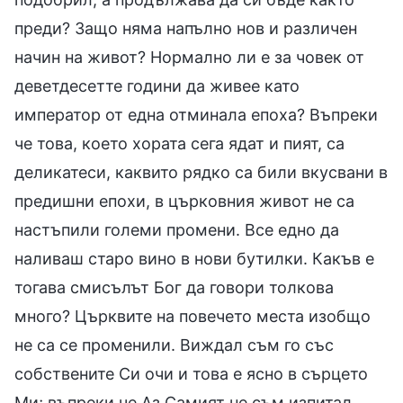
преди? Защо няма напълно нов и различен
начин на живот? Нормално ли е за човек от
деветдесетте години да живее като
император от една отминала епоха? Въпреки
че това, което хората сега ядат и пият, са
деликатеси, каквито рядко са били вкусвани в
предишни епохи, в църковния живот не са
настъпили големи промени. Все едно да
наливаш старо вино в нови бутилки. Какъв е
тогава смисълът Бог да говори толкова
много? Църквите на повечето места изобщо
не са се променили. Виждал съм го със
собствените Си очи и това е ясно в сърцето
Ми; въпреки че Аз Самият не съм изпитал