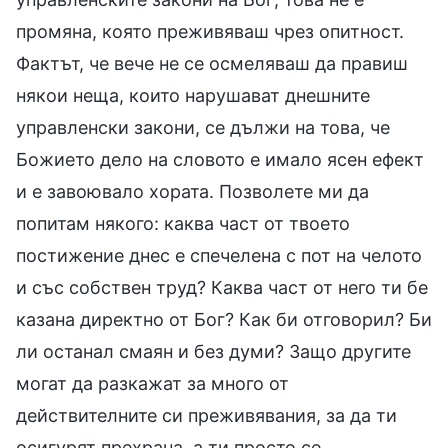
промяна, която преживяваш чрез опитност.
Фактът, че вече не се осмеляваш да правиш
някои неща, които нарушават днешните
управленски закони, се дължи на това, че
Божието дело на словото е имало ясен ефект
и е завоювало хората. Позволете ми да
попитам някого: каква част от твоето
постижение днес е спечелена с пот на челото
и със собствен труд? Каква част от него ти бе
казана директно от Бог? Как би отговорил? Би
ли останал смаян и без думи? Защо другите
могат да разкажат за много от
действителните си преживявания, за да ти
осигурят прехрана, а ти просто се