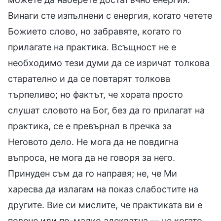
Винаги сте изпълнени с енергия, когато четете
Божието слово, но забравяте, когато го
прилагате на практика. Всъщност не е
необходимо тези думи да се изричат толкова
старателно и да се повтарят толкова
търпеливо; но фактът, че хората просто
слушат словото на Бог, без да го прилагат на
практика, се е превърнал в пречка за
Неговото дело. Не мога да не повдигна
въпроса, не мога да не говоря за него.
Принуден съм да го направя; не, че Ми
харесва да излагам на показ слабостите на
другите. Вие си мислите, че практиката ви е
повече или по-малко адекватна — че когато