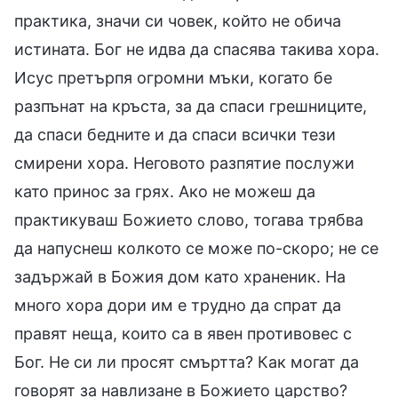
практика, значи си човек, който не обича
истината. Бог не идва да спасява такива хора.
Исус претърпя огромни мъки, когато бе
разпънат на кръста, за да спаси грешниците,
да спаси бедните и да спаси всички тези
смирени хора. Неговото разпятие послужи
като принос за грях. Ако не можеш да
практикуваш Божието слово, тогава трябва
да напуснеш колкото се може по-скоро; не се
задържай в Божия дом като храненик. На
много хора дори им е трудно да спрат да
правят неща, които са в явен противовес с
Бог. Не си ли просят смъртта? Как могат да
говорят за навлизане в Божието царство?