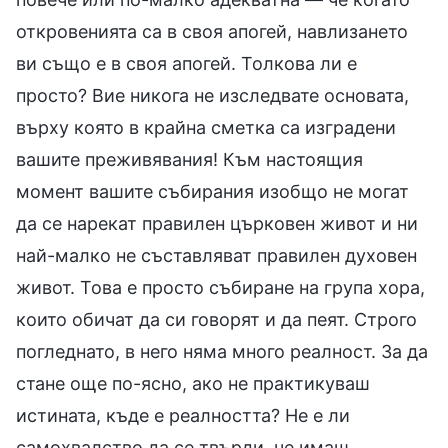
откровенията са в своя апогей, навлизането
ви също е в своя апогей. Толкова ли е
просто? Вие никога не изследвате основата,
върху която в крайна сметка са изградени
вашите преживявания! Към настоящия
момент вашите събирания изобщо не могат
да се нарекат правилен църковен живот и ни
най-малко не съставляват правилен духовен
живот. Това е просто събиране на група хора,
които обичат да си говорят и да пеят. Строго
погледнато, в него няма много реалност. За да
стане още по-ясно, ако не практикуваш
истината, къде е реалността? Не е ли
самохвалство да се твърди, че имаш