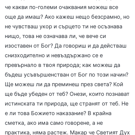
че какви по-големи очаквания можеш все
още да имаш? Ако кажеш нещо безсрамно, но
не чувстваш укор и сърцето ти не осъзнава
нищо, това не означава ли, че вече си
изоставен от Бог? Да говориш и да действаш
снизходително и невъздържано се е
превърнало в твоя природа; как можеш да
бъдеш усъвършенстван от Бог по този начин?
Ще можеш ли да преминеш през света? Кой
ще бъде убеден от теб? Онези, които познават
истинската ти природа, ще странят от теб. Не
е ли това Божието наказание? В крайна
сметка, ако има само говорене, а не
практика, няма растеж. Макар че Светият Дух