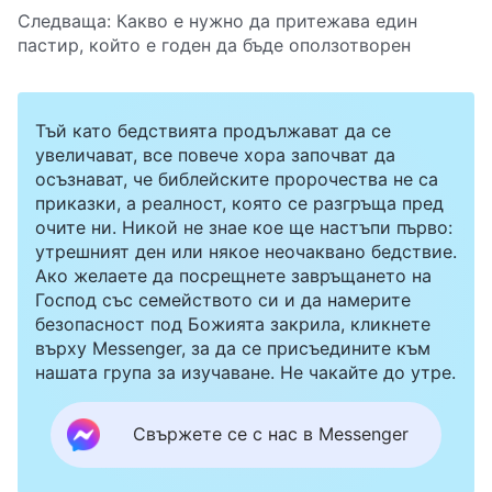
Следваща:
Какво е нужно да притежава един
пастир, който е годен да бъде оползотворен
Тъй като бедствията продължават да се
увеличават, все повече хора започват да
осъзнават, че библейските пророчества не са
приказки, а реалност, която се разгръща пред
очите ни. Никой не знае кое ще настъпи първо:
утрешният ден или някое неочаквано бедствие.
Ако желаете да посрещнете завръщането на
Господ със семейството си и да намерите
безопасност под Божията закрила, кликнете
върху Messenger, за да се присъедините към
нашата група за изучаване. Не чакайте до утре.
Свържете се с нас в Messenger