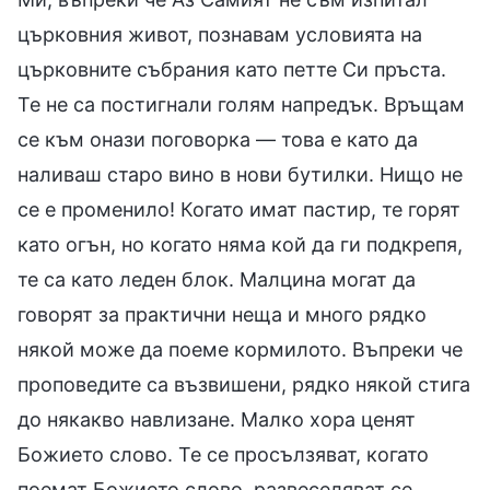
църковния живот, познавам условията на
църковните събрания като петте Си пръста.
Те не са постигнали голям напредък. Връщам
се към онази поговорка — това е като да
наливаш старо вино в нови бутилки. Нищо не
се е променило! Когато имат пастир, те горят
като огън, но когато няма кой да ги подкрепя,
те са като леден блок. Малцина могат да
говорят за практични неща и много рядко
някой може да поеме кормилото. Въпреки че
проповедите са възвишени, рядко някой стига
до някакво навлизане. Малко хора ценят
Божието слово. Те се просълзяват, когато
поемат Божието слово, развеселяват се,