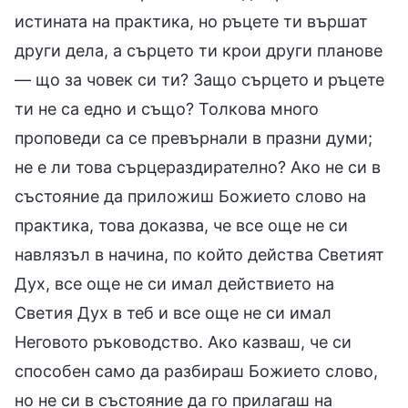
истината на практика, но ръцете ти вършат
други дела, а сърцето ти крои други планове
— що за човек си ти? Защо сърцето и ръцете
ти не са едно и също? Толкова много
проповеди са се превърнали в празни думи;
не е ли това сърцераздирателно? Ако не си в
състояние да приложиш Божието слово на
практика, това доказва, че все още не си
навлязъл в начина, по който действа Светият
Дух, все още не си имал действието на
Светия Дух в теб и все още не си имал
Неговото ръководство. Ако казваш, че си
способен само да разбираш Божието слово,
но не си в състояние да го прилагаш на