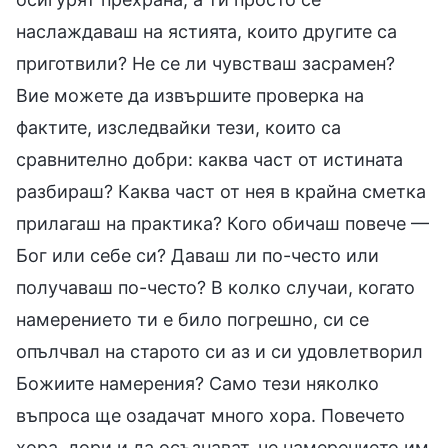
наслаждаваш на ястията, които другите са
приготвили? Не се ли чувстваш засрамен?
Вие можете да извършите проверка на
фактите, изследвайки тези, които са
сравнително добри: каква част от истината
разбираш? Каква част от нея в крайна сметка
прилагаш на практика? Кого обичаш повече —
Бог или себе си? Даваш ли по-често или
получаваш по-често? В колко случаи, когато
намерението ти е било погрешно, си се
опълчвал на старото си аз и си удовлетворил
Божиите намерения? Само тези няколко
въпроса ще озадачат много хора. Повечето
хора, дори и да осъзнават, че намерението им