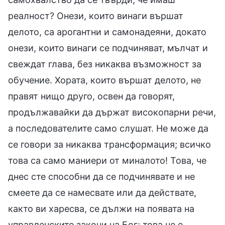
реалност? Онези, които винаги вършат
делото, са арогантни и самонадеяни, докато
онези, които винаги се подчиняват, мълчат и
свеждат глава, без никаква възможност за
обучение. Хората, които вършат делото, не
правят нищо друго, освен да говорят,
продължавайки да държат високопарни речи,
а последователите само слушат. Не може да
се говори за никаква трансформация; всичко
това са само маниери от миналото! Това, че
днес сте способни да се подчинявате и не
смеете да се намесвате или да действате,
както ви харесва, се дължи на появата на
управленските закони на Бог; това не е