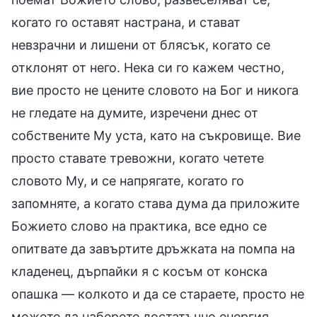
когато го оставят настрана, и стават
невзрачни и лишени от блясък, когато се
отклонят от него. Нека си го кажем честно,
вие просто не цените словото на Бог и никога
не гледате на думите, изречени днес от
собствените Му уста, като на съкровище. Вие
просто ставате тревожни, когато четете
словото Му, и се напрягате, когато го
запомняте, а когато става дума да приложите
Божието слово на практика, все едно се
опитвате да завъртите дръжката на помпа на
кладенец, дърпайки я с косъм от конска
опашка — колкото и да се стараете, просто не
можете да наберете достатъчно енергия.