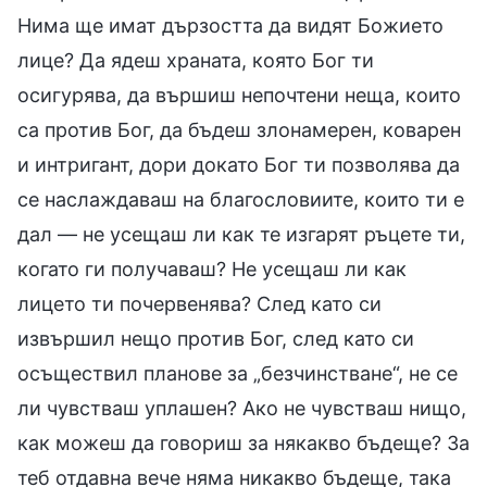
Нима ще имат дързостта да видят Божието
лице? Да ядеш храната, която Бог ти
осигурява, да вършиш непочтени неща, които
са против Бог, да бъдеш злонамерен, коварен
и интригант, дори докато Бог ти позволява да
се наслаждаваш на благословиите, които ти е
дал — не усещаш ли как те изгарят ръцете ти,
когато ги получаваш? Не усещаш ли как
лицето ти почервенява? След като си
извършил нещо против Бог, след като си
осъществил планове за „безчинстване“, не се
ли чувстваш уплашен? Ако не чувстваш нищо,
как можеш да говориш за някакво бъдеще? За
теб отдавна вече няма никакво бъдеще, така