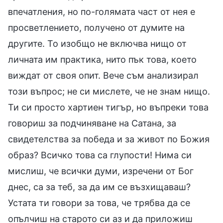
впечатления, но по-голямата част от нея е
просветлението, получено от думите на
другите. То изобщо не включва нищо от
личната им практика, нито пък това, което
виждат от своя опит. Вече съм анализирал
този въпрос; не си мислете, че не знам нищо.
Ти си просто хартиен тигър, но въпреки това
говориш за подчиняване на Сатана, за
свидетелства за победа и за живот по Божия
образ? Всичко това са глупости! Нима си
мислиш, че всички думи, изречени от Бог
днес, са за теб, за да им се възхищаваш?
Устата ти говори за това, че трябва да се
опълчиш на старото си аз и да приложиш