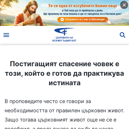
Постигащият спасение човек е този, който е готов да практикува истината
Постигащият спасение човек е
този, който е готов да практикува
истината
В проповедите често се говори за
необходимостта от правилен църковен живот.
Защо тогава църковният живот още не се е
подобрил, а продължава да си бъде както