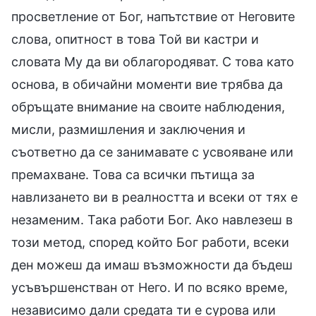
просветление от Бог, напътствие от Неговите
слова, опитност в това Той ви кастри и
словата Му да ви облагородяват. С това като
основа, в обичайни моменти вие трябва да
обръщате внимание на своите наблюдения,
мисли, размишления и заключения и
съответно да се занимавате с усвояване или
премахване. Това са всички пътища за
навлизането ви в реалността и всеки от тях е
незаменим. Така работи Бог. Ако навлезеш в
този метод, според който Бог работи, всеки
ден можеш да имаш възможности да бъдеш
усъвършенстван от Него. И по всяко време,
независимо дали средата ти е сурова или