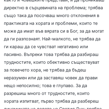
директно в сърцевината на проблема; трябва
също така да посочваш много отклонения в
практиката на хората и проблеми, които те
може да имат във вярата си в Бог, за да могат
да ги разпознаят. Най-малкото, не трябва да
ги караш да се чувстват негативно или
пасивно. Въпреки това трябва да разбираш
трудностите, които обективно съществуват
за повечето хора, не трябва да бъдеш
неразумен или да заставяш човек да прави
нещо непосилно; това е глупаво. За да
разрешиш много от трудностите, които
хората изпитват, първо трябва да разбереш
динамиката на делото на Светия Дух; трябва