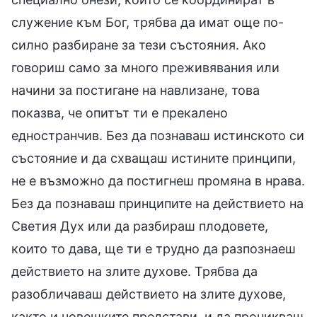
служение към Бог, трябва да имат още по-
силно разбиране за тези състояния. Ако
говориш само за много преживявания или
начини за постигане на навлизане, това
показва, че опитът ти е прекалено
едностранчив. Без да познаваш истинското си
състояние и да схващаш истините принципи,
не е възможно да постигнеш промяна в нрава.
Без да познаваш принципите на действието на
Светия Дух или да разбираш плодовете,
които то дава, ще ти е трудно да разпознаеш
действието на злите духове. Трябва да
разобличаваш действието на злите духове,
както и човешките представи, и да проникваш