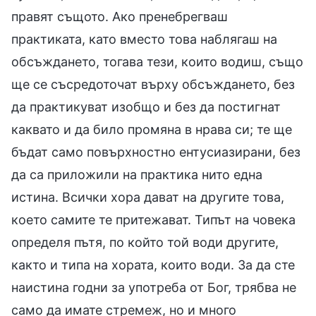
правят същото. Ако пренебрегваш
практиката, като вместо това наблягаш на
обсъждането, тогава тези, които водиш, също
ще се съсредоточат върху обсъждането, без
да практикуват изобщо и без да постигнат
каквато и да било промяна в нрава си; те ще
бъдат само повърхностно ентусиазирани, без
да са приложили на практика нито една
истина. Всички хора дават на другите това,
което самите те притежават. Типът на човека
определя пътя, по който той води другите,
както и типа на хората, които води. За да сте
наистина годни за употреба от Бог, трябва не
само да имате стремеж, но и много