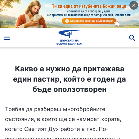
Какво е нужно да притежава един пастир, който е годен да бъде оползотворен
Какво е нужно да притежава
един пастир, който е годен да
бъде оползотворен
Трябва да разбираш многобройните
състояния, в които ще се намират хората,
когато Светият Дух работи в тях. По-
специално онези, които се координират в