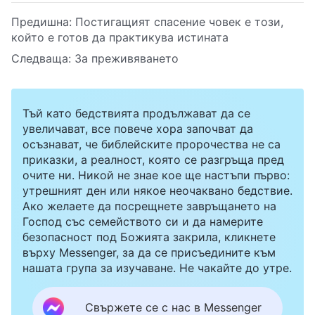
Предишна:
Постигащият спасение човек е този,
който е готов да практикува истината
Следваща:
За преживяването
Тъй като бедствията продължават да се
увеличават, все повече хора започват да
осъзнават, че библейските пророчества не са
приказки, а реалност, която се разгръща пред
очите ни. Никой не знае кое ще настъпи първо:
утрешният ден или някое неочаквано бедствие.
Ако желаете да посрещнете завръщането на
Господ със семейството си и да намерите
безопасност под Божията закрила, кликнете
върху Messenger, за да се присъедините към
нашата група за изучаване. Не чакайте до утре.
Свържете се с нас в Messenger