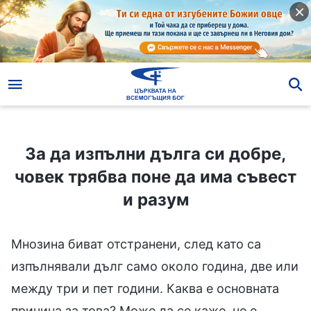
За да изпълни дълга си добре, човек трябва поне да има съвест и разум
За да изпълни дълга си добре,
човек трябва поне да има съвест
и разум
Мнозина биват отстранени, след като са
изпълнявали дълг само около година, две или
между три и пет години. Каква е основната
причина за това? Може да се каже, че е