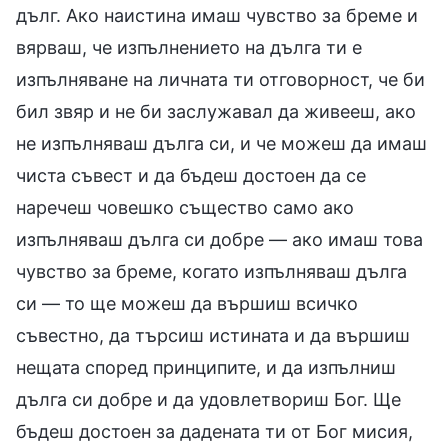
дълг. Ако наистина имаш чувство за бреме и
вярваш, че изпълнението на дълга ти е
изпълняване на личната ти отговорност, че би
бил звяр и не би заслужавал да живееш, ако
не изпълняваш дълга си, и че можеш да имаш
чиста съвест и да бъдеш достоен да се
наречеш човешко същество само ако
изпълняваш дълга си добре — ако имаш това
чувство за бреме, когато изпълняваш дълга
си — то ще можеш да вършиш всичко
съвестно, да търсиш истината и да вършиш
нещата според принципите, и да изпълниш
дълга си добре и да удовлетвориш Бог. Ще
бъдеш достоен за дадената ти от Бог мисия,