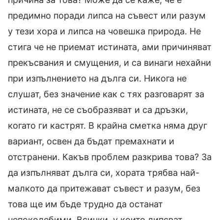
предимно поради липса на съвест или разум
у тези хора и липса на човешка природа. Не
стига че не приемат истината, ами причиняват
прекъсвания и смущения, и са винаги нехайни
при изпълнението на дълга си. Никога не
слушат, без значение как с тях разговарят за
истината, не се съобразяват и са дръзки,
когато ги кастрят. В крайна сметка няма друг
вариант, освен да бъдат премахнати и
отстранени. Какъв проблем разкрива това? За
да изпълняват дълга си, хората трябва най-
малкото да притежават съвест и разум, без
това ще им бъде трудно да останат
непоколебими. Всички, у които липсват