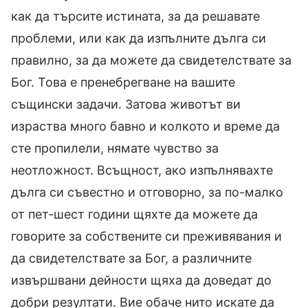
как да търсите истината, за да решавате
проблеми, или как да изпълните дълга си
правилно, за да можете да свидетелствате за
Бог. Това е пренебрегване на вашите
същински задачи. Затова животът ви
израства много бавно и колкото и време да
сте пропилели, нямате чувство за
неотложност. Всъщност, ако изпълнявахте
дълга си съвестно и отговорно, за по-малко
от пет-шест години щяхте да можете да
говорите за собствените си преживявания и
да свидетелствате за Бог, а различните
извършвани дейности щяха да доведат до
добри резултати. Вие обаче нито искате да