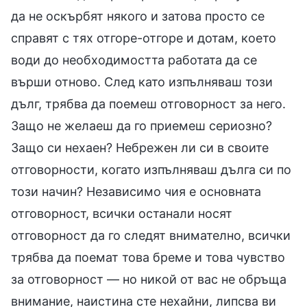
да не оскърбят някого и затова просто се
справят с тях отгоре-отгоре и дотам, което
води до необходимостта работата да се
върши отново. След като изпълняваш този
дълг, трябва да поемеш отговорност за него.
Защо не желаеш да го приемеш сериозно?
Защо си нехаен? Небрежен ли си в своите
отговорности, когато изпълняваш дълга си по
този начин? Независимо чия е основната
отговорност, всички останали носят
отговорност да го следят внимателно, всички
трябва да поемат това бреме и това чувство
за отговорност — но никой от вас не обръща
внимание, наистина сте нехайни, липсва ви