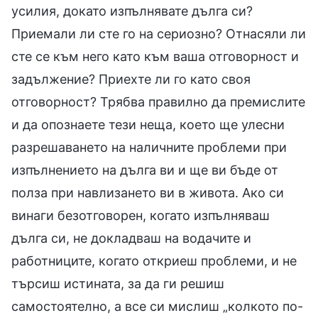
усилия, докато изпълнявате дълга си?
Приемали ли сте го на сериозно? Отнасяли ли
сте се към него като към ваша отговорност и
задължение? Приехте ли го като своя
отговорност? Трябва правилно да премислите
и да опознаете тези неща, което ще улесни
разрешаването на наличните проблеми при
изпълнението на дълга ви и ще ви бъде от
полза при навлизането ви в живота. Ако си
винаги безотговорен, когато изпълняваш
дълга си, не докладваш на водачите и
работниците, когато откриеш проблеми, и не
търсиш истината, за да ги решиш
самостоятелно, а все си мислиш „колкото по-