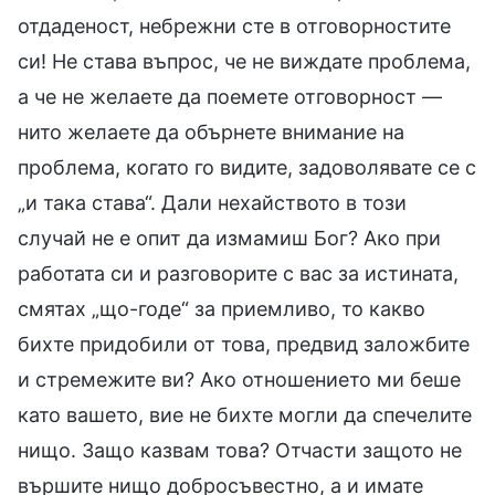
отдаденост, небрежни сте в отговорностите
си! Не става въпрос, че не виждате проблема,
а че не желаете да поемете отговорност —
нито желаете да обърнете внимание на
проблема, когато го видите, задоволявате се с
„и така става“. Дали нехайството в този
случай не е опит да измамиш Бог? Ако при
работата си и разговорите с вас за истината,
смятах „що-годе“ за приемливо, то какво
бихте придобили от това, предвид заложбите
и стремежите ви? Ако отношението ми беше
като вашето, вие не бихте могли да спечелите
нищо. Защо казвам това? Отчасти защото не
вършите нищо добросъвестно, а и имате