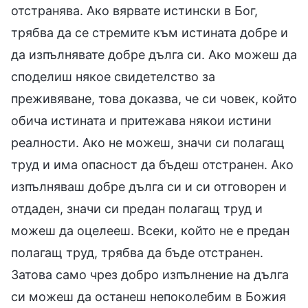
отстранява. Ако вярвате истински в Бог,
трябва да се стремите към истината добре и
да изпълнявате добре дълга си. Ако можеш да
споделиш някое свидетелство за
преживяване, това доказва, че си човек, който
обича истината и притежава някои истини
реалности. Ако не можеш, значи си полагащ
труд и има опасност да бъдеш отстранен. Ако
изпълняваш добре дълга си и си отговорен и
отдаден, значи си предан полагащ труд и
можеш да оцелееш. Всеки, който не е предан
полагащ труд, трябва да бъде отстранен.
Затова само чрез добро изпълнение на дълга
си можеш да останеш непоколебим в Божия