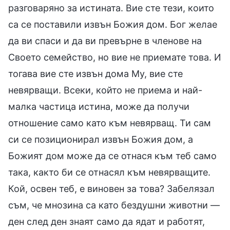
разговаряно за истината. Вие сте тези, които
са се поставили извън Божия дом. Бог желае
да ви спаси и да ви превърне в членове на
Своето семейство, но вие не приемате това. И
тогава вие сте извън дома Му, вие сте
невярващи. Всеки, който не приема и най-
малка частица истина, може да получи
отношение само като към невярващ. Ти сам
си се позиционирал извън Божия дом, а
Божият дом може да се отнася към теб само
така, както би се отнасял към невярващите.
Кой, освен теб, е виновен за това? Забелязал
съм, че мнозина са като бездушни животни —
ден след ден знаят само да ядат и работят,