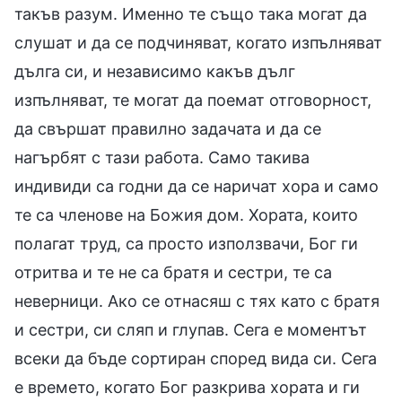
такъв разум. Именно те също така могат да
слушат и да се подчиняват, когато изпълняват
дълга си, и независимо какъв дълг
изпълняват, те могат да поемат отговорност,
да свършат правилно задачата и да се
нагърбят с тази работа. Само такива
индивиди са годни да се наричат хора и само
те са членове на Божия дом. Хората, които
полагат труд, са просто използвачи, Бог ги
отритва и те не са братя и сестри, те са
неверници. Ако се отнасяш с тях като с братя
и сестри, си сляп и глупав. Сега е моментът
всеки да бъде сортиран според вида си. Сега
е времето, когато Бог разкрива хората и ги