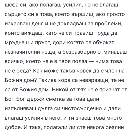
шефа си, ако полагаш усилия, но не влагаш
сърцето си в това, което вършиш, ако просто
изкарваш деня и не докладваш за проблеми,
които виждаш, като не си правиш труда да
мръднеш и пръст, дори когато се объркат
незначителни неща, а безразборно отминаваш
всичко, което не е в твоя полза — нима това
не е беда? Как може такъв човек да е член на
Божия дом? Такива хора са невярващи, те не
са от Божия дом. Никой от тях не е признат от
Бог. Бог държи сметка за това дали
изпълняваш дълга си чистосърдечно и дали
влагаш усилия в него, и ти знаеш това много
добре. И така, полагали ли сте някога реални