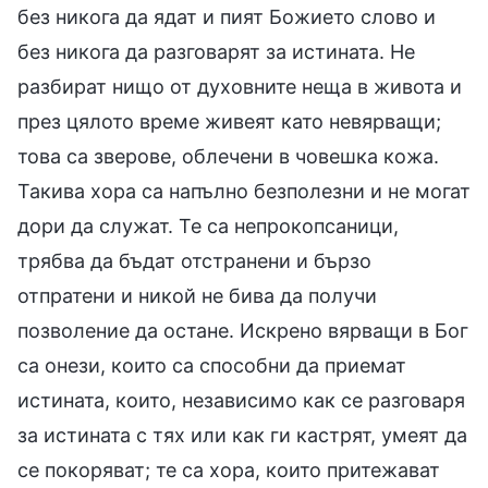
без никога да ядат и пият Божието слово и
без никога да разговарят за истината. Не
разбират нищо от духовните неща в живота и
през цялото време живеят като невярващи;
това са зверове, облечени в човешка кожа.
Такива хора са напълно безполезни и не могат
дори да служат. Те са непрокопсаници,
трябва да бъдат отстранени и бързо
отпратени и никой не бива да получи
позволение да остане. Искрено вярващи в Бог
са онези, които са способни да приемат
истината, които, независимо как се разговаря
за истината с тях или как ги кастрят, умеят да
се покоряват; те са хора, които притежават