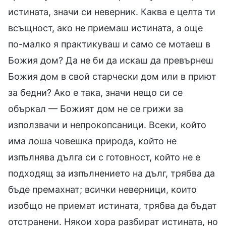
истината, значи си неверник. Каква е целта ти
всъщност, ако не приемаш истината, а още
по-малко я практикуваш и само се мотаеш в
Божия дом? Да не би да искаш да превърнеш
Божия дом в свой старчески дом или в приют
за бедни? Ако е така, значи нещо си се
объркал — Божият дом не се грижи за
използвачи и непрокопсаници. Всеки, който
има лоша човешка природа, който не
изпълнява дълга си с готовност, който не е
подходящ за изпълнението на дълг, трябва да
бъде премахнат; всички неверници, които
изобщо не приемат истината, трябва да бъдат
отстранени. Някои хора разбират истината, но