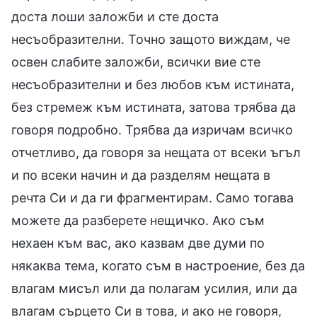
доста лоши заложби и сте доста
несъобразителни. Точно защото виждам, че
освен слабите заложби, всички вие сте
несъобразителни и без любов към истината,
без стремеж към истината, затова трябва да
говоря подробно. Трябва да изричам всичко
отчетливо, да говоря за нещата от всеки ъгъл
и по всеки начин и да разделям нещата в
речта Си и да ги фрагментирам. Само тогава
можете да разберете нещичко. Ако съм
нехаен към вас, ако казвам две думи по
някаква тема, когато съм в настроение, без да
влагам мисъл или да полагам усилия, или да
влагам сърцето Си в това, и ако не говоря,