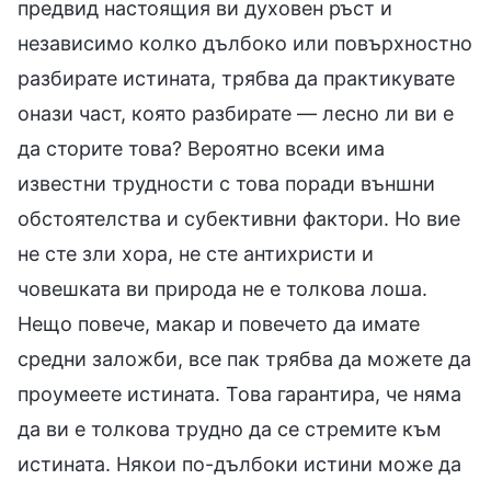
предвид настоящия ви духовен ръст и
независимо колко дълбоко или повърхностно
разбирате истината, трябва да практикувате
онази част, която разбирате — лесно ли ви е
да сторите това? Вероятно всеки има
известни трудности с това поради външни
обстоятелства и субективни фактори. Но вие
не сте зли хора, не сте антихристи и
човешката ви природа не е толкова лоша.
Нещо повече, макар и повечето да имате
средни заложби, все пак трябва да можете да
проумеете истината. Това гарантира, че няма
да ви е толкова трудно да се стремите към
истината. Някои по-дълбоки истини може да