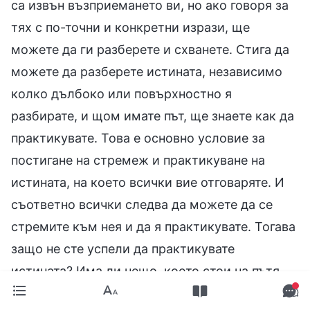
са извън възприемането ви, но ако говоря за
тях с по-точни и конкретни изрази, ще
можете да ги разберете и схванете. Стига да
можете да разберете истината, независимо
колко дълбоко или повърхностно я
разбирате, и щом имате път, ще знаете как да
практикувате. Това е основно условие за
постигане на стремеж и практикуване на
истината, на което всички вие отговаряте. И
съответно всички следва да можете да се
стремите към нея и да я практикувате. Тогава
защо не сте успели да практикувате
истината? Има ли нещо, което стои на пътя
ви? Не би трябвало, всеки от вас следва да