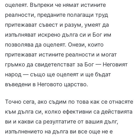
оцелеят. Въпреки че нямат истините
реалности, преданите полагащи труд
притежават съвест и разум, умеят да
изпълняват искрено дълга си и Бог им
позволява да оцелеят. Онези, които
притежават истините реалности и могат
гръмко да свидетелстват за Бог — Неговият
народ — също ще оцелеят и ще бъдат
въведени в Неговото царство.
Точно сега, ако съдим по това как се отнасяте
към дълга си, колко ефективни са действията
ви и какви са резултатите от вашия дълг,
изпълнението на дълга ви все още не е