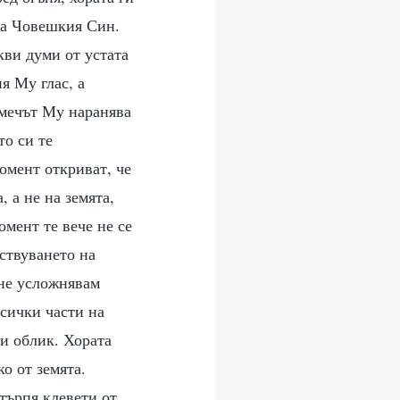
 на Човешкия Син.
кви думи от устата
я Му глас, а
 мечът Му наранява
то си те
омент откриват, че
 а не на земята,
омент те вече не се
ствуването на
 не усложнявам
сички части на
и облик. Хората
о от земята.
търпя клевети от