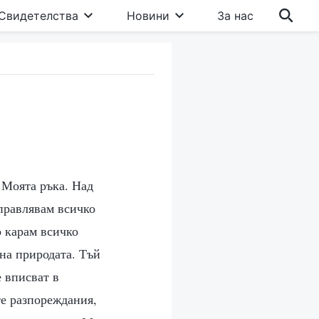
Свидетелства
Новини
За нас
 Моята ръка. Над
управлявам всичко
о карам всичко
 на природата. Тъй
 вписват в
те разпореждания,