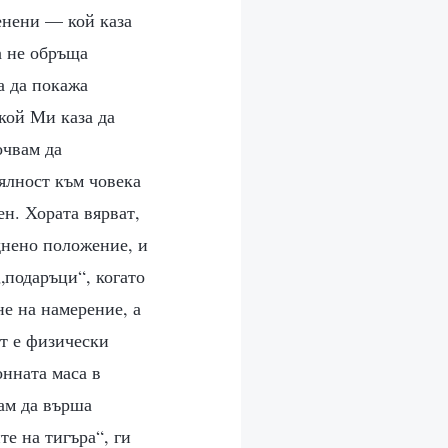
енени — кой каза
а не обръща
а да покажа
кой Ми каза да
очвам да
ялност към човека
ен. Хората вярват,
уднено положение, и
„подаръци“, когато
е на намерение, а
ът е физически
онната маса в
ам да върша
е на тигъра“, ги