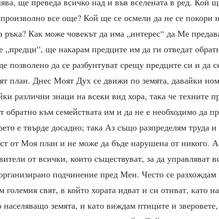
лява, ще преведа всичко над и във вселената в ред. Кой 
произволно все още? Кой ще се осмели да не се покори н
а ръка? Как може човекът да има „интерес“ да Ме предав
е „предци“, ще накарам предците им да ги отведат обрат
де позволено да се разбунтуват срещу предците си и да с
ят план. Днес Моят Дух се движи по земята, давайки но
йки различни знаци на всеки вид хора, така че техните п
т обратно към семействата им и да не е необходимо да п
което е твърде досадно; така Аз също разпределям труда и
аст от Моя план и не може да бъде нарушена от никого. А
ители от всички, които съществуват, за да управляват в
организирано подчинение пред Мен. Често се разхождам н
ам големия свят, в който хората идват и си отиват, като 
о населяващо земята, и като виждам птиците и зверовете,