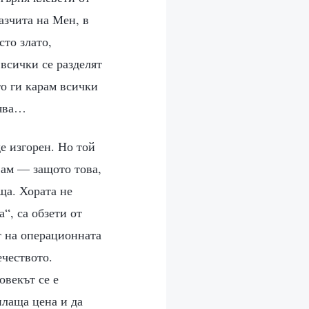
азчита на Мен, в
сто злато,
всички се разделят
то ги карам всички
вява…
е изгорен. Но той
вам — защото това,
ща. Хората не
“, са обзети от
ат на операционната
ечеството.
овекът се е
плаща цена и да