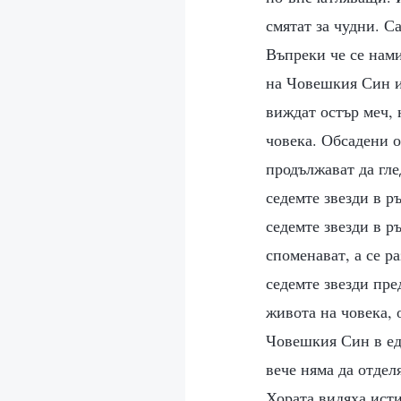
смятат за чудни. С
Въпреки че се нами
на Човешкия Син и 
виждат остър меч, 
човека. Обсадени о
продължават да гле
седемте звезди в р
седемте звезди в р
споменават, а се 
седемте звезди пре
живота на човека,
Човешкия Син в ед
вече няма да отдел
Хората видяха исти