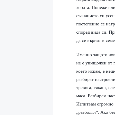
хората. Понеже вли
съзнанието си усещ
постепенно се нат
според вида си. Пр
да се върнат в сем
Именно защото чове
не е унищожен от п
което искам, е нещ
разбират настроени
тревога, сякаш, сл
маса. Разбирам нас
Изпитвам огромно 
„разболял“. Ако бе