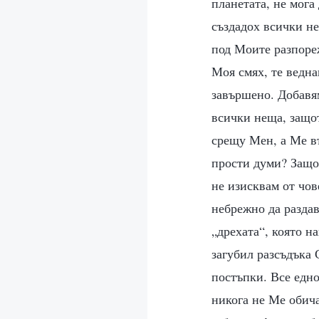
планетата, не мога
създадох всички не
под Моите разпореж
Моя смях, те ведна
завършено. Добавям
всички неща, защот
срещу Мен, а Ме въ
прости думи? Защо 
не изисквам от чов
небрежно да разда
„дрехата“, която на
загубил разсъдъка 
постъпки. Все едно
никога не Ме обича