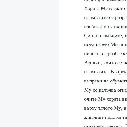
Хората Ме гледат с
пламъците се разра
изобилстват, но ня
Си на пламъците, н
истинското Ми лице
пещ, те се разбягв
Всички, които се 
пламъците. Въпреки
въпреки че обувкит
Му се излъчва огне
очите Му хората ви
върху тялото Му, а
златният пояс на г
по-впечатляващи. И