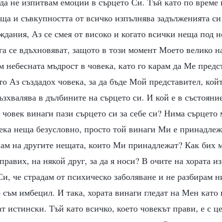
 да не изпитвам емоции в сърцето Си. Тъй като по време
ща и съвкупността от всичко изпълнява задълженията си
дания, Аз се смея от високо и когато всички неща под н
га се вдъхновяват, защото в този момент Моето велико н
 небесната мъдрост в човека, като го карам да Ме предс
о Аз създадох човека, за да бъде Мой представител, койт
зхвалява в дълбините на сърцето си. И кой е в състояни
човек винаги пази сърцето си за себе си? Нима сърцето 
ека неща безусловно, просто той винаги Ми е принадлеж
вам на другите нещата, които Ми принадлежат? Как бих м
правих, на някой друг, за да я носи? В очите на хората и
Си, че страдам от психическо заболяване и не разбирам 
 съм имбецил. И така, хората винаги гледат на Мен като
т истински. Тъй като всичко, което човекът прави, е с 