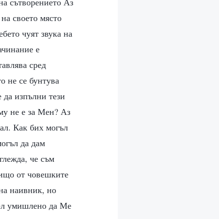
 на сътворението Аз
 на своето място
ебето чуят звука на
ачинание е
тавлява сред
о не се бунтува
е да изпълни тези
му не е за Мен? Аз
ал. Как бих могъл
огъл да дам
зглежда, че съм
нищо от човешките
 на наивник, но
цел умишлено да Ме