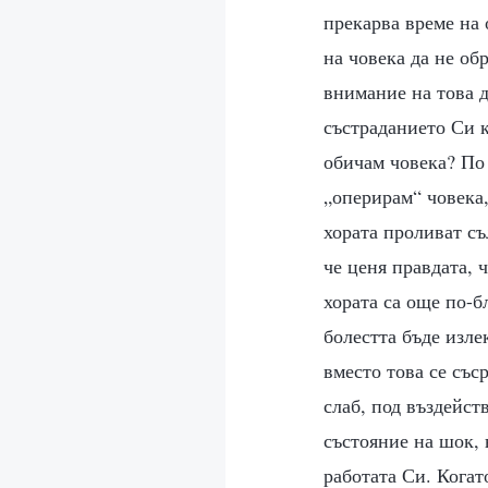
прекарва време на
на човека да не об
внимание на това д
състраданието Си к
обичам човека? По
„оперирам“ човека,
хората проливат съ
че ценя правдата, 
хората са още по-б
болестта бъде изле
вместо това се със
слаб, под въздейст
състояние на шок,
работата Си. Когат