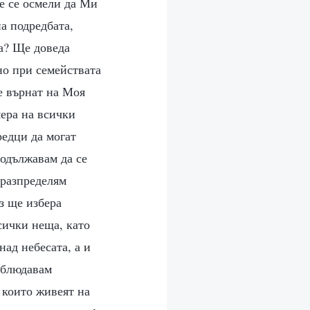
ще се осмели да Ми
а подредбата,
а? Ще доведа
но при семействата
е върнат на Моя
мера на всички
редци да могат
родължавам да се
 разпределям
з ще избера
сички неща, като
ад небесата, а и
наблюдавам
 които живеят на