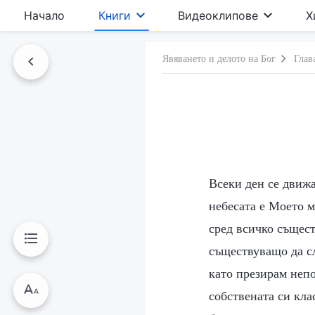
Начало
Книги
Видеоклипове
Х
Явяването и делото на Бог
Глав
Всеки ден се движ
небесата е Моето м
сред всичко същест
съществуващо да сл
като презирам непо
собствената си кл