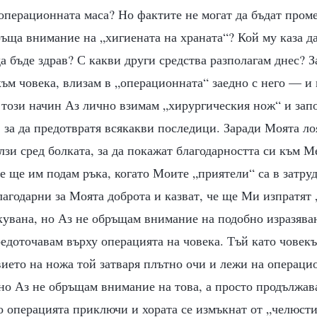
 операционната маса? Но фактите не могат да бъдат пром
ръща внимание на „хигиената на храната“? Кой му каза д
а бъде здрав? С какви други средства разполагам днес? З
ъм човека, влизам в „операционната“ заедно с него — и 
 този начин Аз лично взимам „хирургическия нож“ и зап
 за да предотвратя всякакви последици. Заради Моята ло
лзи сред болката, за да покажат благодарността си към М
че ще им подам ръка, когато Моите „приятели“ са в затр
лагодарни за Моята доброта и казват, че ще Ми изпратят 
кувана, но Аз не обръщам внимание на подобно изразяван
редоточавам върху операцията на човека. Тъй като човек
вието на ножа той затваря плътно очи и лежи на операци
 но Аз не обръщам внимание на това, а просто продължав
о операцията приключи и хората се измъкнат от „челюстит