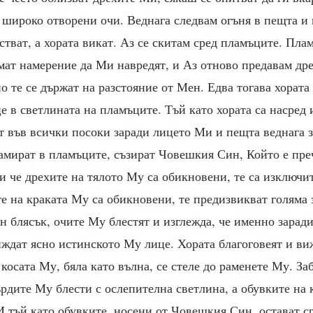
 широко отворени очи. Веднага следвам огъня в пещта и 
стват, а хората викат. Аз се скитам сред пламъците. Пла
мат намерение да Ми навредят, и Аз отново предавам дре
о те се държат на разстояние от Мен. Едва тогава хората
 в светлината на пламъците. Тъй като хората са насред
ат във всички посоки заради лицето Ми и пещта веднага 
намират в пламъците, съзират Човешкия Син, Който е пре
 че дрехите на тялото Му са обикновени, те са изключи
е на краката Му са обикновени, те предизвикват голяма 
н блясък, очите Му блестят и изглежда, че именно заради
ждат ясно истинското Му лице. Хората благоговеят и ви
 косата Му, бяла като вълна, се стеле до раменете Му. За
ърдите Му блести с ослепителна светлина, а обувките на
 тъй като обувките, носени от Човешкия Син, остават ср