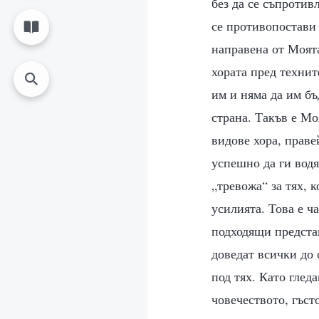
без да се съпротив
се противопостави 
направена от Моят
хората пред технит
им и няма да им бъ
страна. Такъв е Мо
видове хора, праве
успешно да ги водя
„тревожа“ за тях, 
усилията. Това е ч
подходящи представ
доведат всички до 
под тях. Като глед
човечеството, гъст