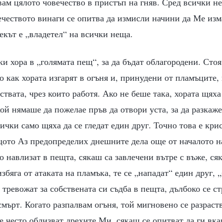
вам цялото човечество в пристъп на гняв. Сред всички н
ечеството винаги се опитва да измисли начини да Ме изм
векът е „владетел“ на всички неща.
и хора в „голямата пещ“, за да бъдат облагородени. Стоя
 как хората изгарят в огъня и, принудени от пламъците,
ствата, чрез които работя. Ако не беше така, хората щяха
ой нямаше да пожелае пръв да отвори уста, за да разкаже
ички само щяха да се гледат един друг. Точно това е кри
щото Аз предопределих днешните дела още от началото н
о навлизат в пещта, сякаш са завлечени вътре с въже, ся
бяга от атаката на пламъка, те се „нападат“ един друг, „
е тревожат за собствената си съдба в пещта, дълбоко се ст
смърт. Когато разпалвам огъня, той мигновено се разраств
е често облизват дрехите Ми, сякаш се опитват да ги вка