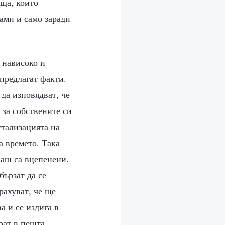
еща, които
ами и само заради
 нависоко и
 предлагат факти.
 да изповядват, че
 за собствените си
стализацията на
а времето. Така
каш са вцепенени.
бързат да се
рахуват, че ще
а и се издига в
рат в пещта.