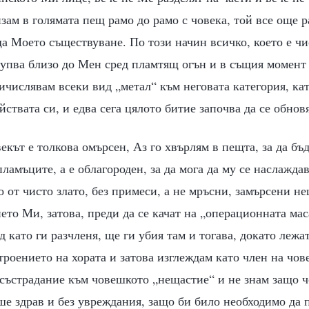
зам в голямата пещ рамо до рамо с човека, той все още р
а Моето съществуване. По този начин всичко, което е чи
рупва близо до Мен сред пламтящ огън и в същия момент 
ичислявам всеки вид „метал“ към неговата категория, ка
ействата си, и едва сега цялото битие започва да се обно
кът е толкова омърсен, Аз го хвърлям в пещта, за да бъд
ламъците, а е облагороден, за да мога да му се наслажда
о от чисто злато, без примеси, а не мръсни, замърсени не
ето Ми, затова, преди да се качат на „операционната маса
ед като ги разчленя, ще ги убия там и тогава, докато леж
троението на хората и затова изглеждам като член на чов
състрадание към човешкото „нещастие“ и не знам защо ч
ше здрав и без увреждания, защо би било необходимо да 