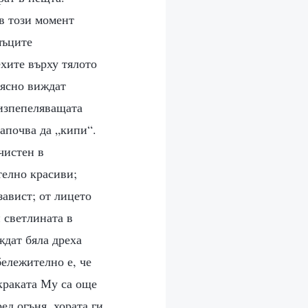
в този момент
мъците
хите върху тялото
 ясно виждат
 изпепеляващата
започва да „кипи“.
чистен в
телно красиви;
завист; от лицето
 светлината в
ждат бяла дреха
бележително е, че
 краката Му са още
ед огъня, хората ги