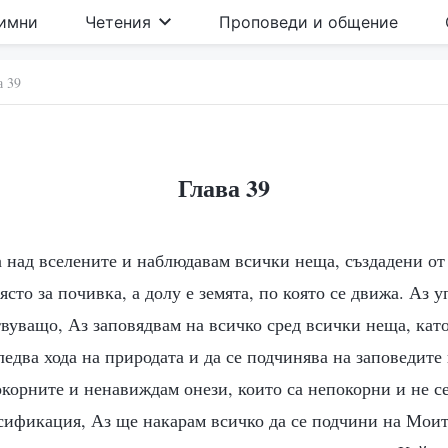
имни
Четения
Проповеди и общение
а 39
Глава 39
а над вселените и наблюдавам всички неща, създадени от
ясто за почивка, а долу е земята, по която се движа. Аз 
вуващо, Аз заповядвам на всичко сред всички неща, кат
едва хода на природата и да се подчинява на заповедите
корните и ненавиждам онези, които са непокорни и не се
асификация, Аз ще накарам всичко да се подчини на Мои