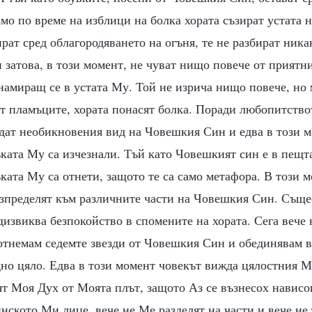
амо по време на изблици на болка хората съзират устата
рат сред облагородяването на огъня, те не разбират ника
затова, в този момент, не чуват нищо повече от приятни
намиращ се в устата Му. Той не изрича нищо повече, но
т пламъците, хората понасят болка. Поради любопитство
дат необикновения вид на Човешкия Син и едва в този м
ъката Му са изчезнали. Тъй като Човешкият син е в пещта,
ъката Му са отнети, защото те са само метафора. В този м
разпределят към различните части на Човешкия Син. Съще
дизвиква безпокойство в спомените на хората. Сега вече
 отнемам седемте звезди от Човешкия Син и обединявам в
но цяло. Едва в този момент човекът вижда цялостния М
ят Моя Дух от Моята плът, защото Аз се възнесох нависок
нското Ми лице, вече не Ме разделят на части и вече не 