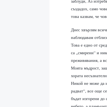
заблуди, Аз изтреб
създадох, само чов
това казвам, че чо
Днес хвърлям всичк
наблюдавам отблизо
Това е едно от сред
са „смирени“ и ник
преживявания, а вс
Моята мъдрост, за
хората несъзнателн
Никой не може да из
радват“, все още с
бъдат изгорени до 
небето, а пламъцит