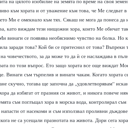
ита на цялото изобилие на земята по време на своя земен
иво към хората и от уважение към това, че Ме следват 
ето Ми е омекнало към тях. Сякаш не мога да понеса да
ова, като виждам тези нищожни хора, които Ме обичат так
 Ми винаги се появява необяснимо чувство на болка. Но
ла заради това? Кой би се притеснил от това? Въпреки 
на човечеството, за да може то да ѝ се наслаждава в пълн
рата по този въпрос. Ето защо хората все още виждат Мо
е. Винаги съм търпелив и винаги чакам. Когато хората с
ане скучно, тогава ще започна да „удовлетворявам“ иска
хора да избягат от празния си живот, и никога повече ня
емята съм поглъщал хора в морска вода, контролирал съм г
 напасти от насекоми и съм използвал проливни дъждове,
икога не са усещали празнотата на живота. Дори сега хора