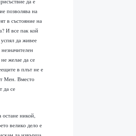
рисъствие да е
ие позволява на
еят в състояние на
а? И все пак кой
 успял да живее
о незначителен
 не желае да се
еещите в плът не е
от Мен. Вместо
т да се
а остане никой,
оето велико дело е
искам да извърша,