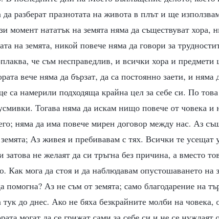
а да разберат празнотата на живота в плът и ще използвам
ози момент нататък на земята няма да съществуват хора, 
тата на земята, никой повече няма да говори за трудности
оплаква, че съм несправедлив, и всички хора и предмети 
рата вече няма да бързат, да са постоянно заети, и няма 
ще са намерили подходяща крайна цел за себе си. По това
усмивки. Тогава няма да искам нищо повече от човека и 
его; няма да има повече мирен договор между нас. Аз съ
 земята; Аз живея и пребивавам с тях. Всички те усещат 
 затова не желаят да си тръгна без причина, а вместо т
о. Как мога да стоя и да наблюдавам опустошаването на з
да помогна? Аз не съм от земята; само благодарение на т
 тук до днес. Ако не бяха безкрайните молби на човека, 
ората могат да се грижат сами за себе си и не се нуждаят