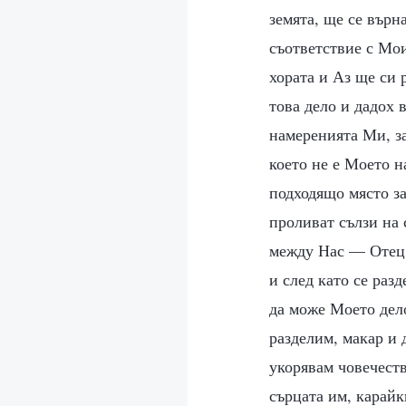
земята, ще се върн
съответствие с Мои
хората и Аз ще си 
това дело и дадох 
намеренията Ми, за
което не е Моето н
подходящо място з
проливат сълзи на
между Нас — Отец 
и след като се разд
да може Моето дело
разделим, макар и 
укорявам човечеств
сърцата им, карайк