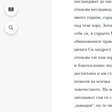
наслаждават до нас
отнасям несправедл
много години, сърц
над тези хора. Зат
себе си, в сърцето
обикновените прави
цялата Си щедрост 
отнасям зле към хо
и благосклонно лиц
достатъчно и им ст
позволя на всички 
човечеството. На з
заплашвал съм ги с
„наводня“, но те н