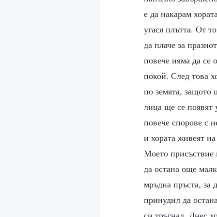
е да накарам хорат
угася плътта. От т
да плаче за празно
повече няма да се 
покой. След това хо
по земята, защото 
лица ще се появят 
повече спорове с н
и хората живеят на
Моето присъствие и
да остана още малк
мръдна пръста, за 
принудил да остана
си тръгнал. Днес х