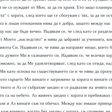
и не се нуждаят от Мен, за да ги храня. Ето защо планир
а“ с хората, след което ще се сбогувам с тях, за да не ос
ата в лоши отношения няма да е добра, защото между нас 
у нас ще бъде вечно. Надявам се, че след като се раздел
т Моето „наследство“ и няма да забравят за ученията, ко
ивота Си. Надявам се, че няма да направят нищо, което 
та думите Ми в съзнанието си. Надявам се, че всички хо
зможно, за да Ме удовлетворяват, след като си отида; на
Ми като основа на съществуването си и че няма да пропу
ото сърцето Ми винаги е загрижено за хората и винаги 
ството и Аз се събрахме заедно и се радвахме на земята 
то са на небето. Аз живеех заедно с хората и пребивавах 
али и Аз винаги съм ги обичал. Между нас имаше привър
към времето, когато бях заедно с хората, си спомням, че