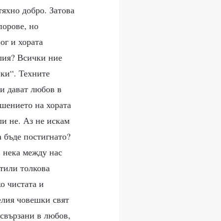
тяхно добро. Затова
порове, но
ог и хората
илия? Всички ние
шки“. Техните
и дават любов в
ешението на хората
и не. Аз не искам
а бъде постигнато?
; нека между нас
атили толкова
о чистата и
елия човешки свят
 свързани в любов,