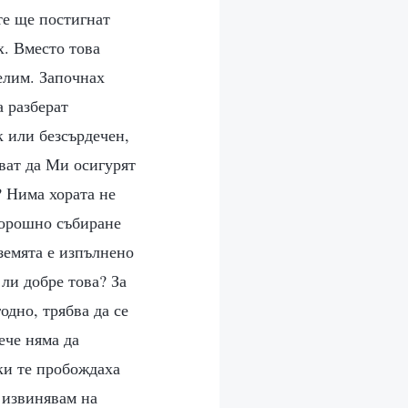
те ще постигнат
х. Вместо това
делим. Започнах
а разберат
к или безсърдечен,
ват да Ми осигурят
? Нима хората не
корошно събиране
земята е изпълнено
 ли добре това? За
одно, трябва да се
ече няма да
ки те пробождаха
е извинявам на