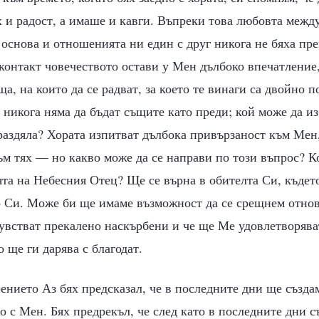
 и радост, а имаше и кавги. Въпреки това любовта межд
 основа и отношенията ни един с друг никога не бяха пр
онтакт човечеството остави у Мен дълбоко впечатление,
ща, на които да се радват, за което те винаги са двойно п
никога няма да бъдат същите като преди; кой може да из
раздяла? Хората изпитват дълбока привързаност към Мен
м тях — но какво може да се направи по този въпрос? К
та на Небесния Отец? Ще се върна в обителта Си, къдет
о Си. Може би ще имаме възможност да се срещнем отнов
чувстват прекалено наскърбени и че ще Ме удовлетворява
о ще ги дарява с благодат.
ението Аз бях предсказал, че в последните дни ще създам
о с Мен. Бях предрекъл, че след като в последните дни 