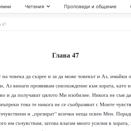
имни
Четения
Проповеди и общение
а 47
Глава 47
 на човека да съзрее и за да може човекът и Аз, имайки 
и, Аз винаги проявявам снизхождение към хората, като и
во и да получават цялото Ми изобилие. Никога не съм да
 въпреки това те никога не се съобразяват с Моите чувства
безчувствени и „презират“ всички неща освен Мен. Порад
го им съчувствам; затова влагам много усилия в хората, з