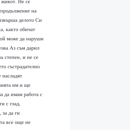
 живот. Не се
в продължение на
 извърша делото Си
а, както обичат
 кой може да наруши
това Аз съм дарил
а степен, и не се
ето състрадателно
е насладят
нията им и ще
ма да имам работа с
и с глад,
 за да ги
та все още не