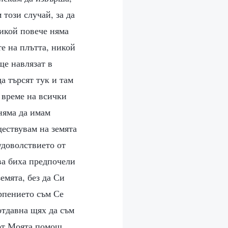
 този случай, за да
никой повече няма
те на плътта, никой
ще навлязат в
да търсят тук и там
 време на всички
няма да имам
ществувам на земята
удоволствието от
ова биха предпочели
емята, без да Си
ърпението съм Се
отдавна щях да съм
 от Моята помощ,