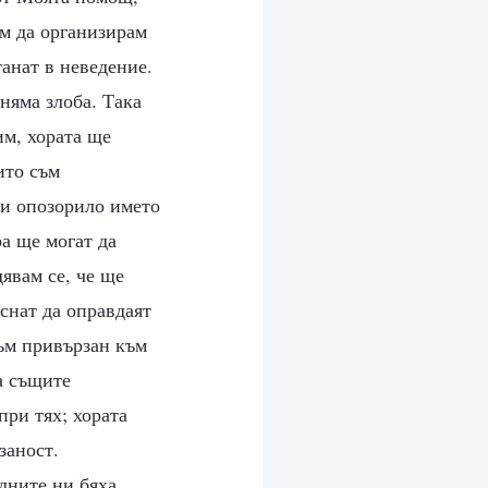
ам да организирам
танат в неведение.
няма злоба. Така
им, хората ще
ито съм
би опозорило името
ра ще могат да
дявам се, че ще
снат да оправдаят
съм привързан към
на същите
при тях; хората
заност.
 дните ни бяха