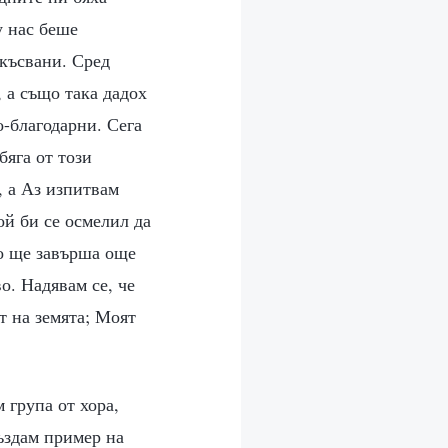
у нас беше
екъсвани. Сред
 а също така дадох
о-благодарни. Сега
бяга от този
, а Аз изпитвам
ой би се осмелил да
о ще завърша още
о. Надявам се, че
т на земята; Моят
 група от хора,
създам пример на