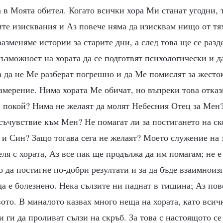
а в Моята обител. Когато всички хора Ми станат угодни, 
те изисквания и Аз повече няма да изисквам нищо от тя
разменяме истории за старите дни, а след това ще се раз
възможност на хората да се подготвят психологически и д
 да не Ме разберат погрешно и да Ме помислят за жесто
амерение. Нима хората Ме обичат, но въпреки това отказ
а покой? Нима не желаят да молят Небесния Отец за Мен
 съчувствие към Мен? Не помагат ли за постигането на с
и Син? Защо тогава сега не желаят? Моето служение на 
еля с хората, Аз все пак ще продължа да им помагам; не е
 да постигне по-добри резултати и за да бъде взаимноизг
да е болезнено. Нека сълзите ни паднат в тишина; Аз пов
ото. В миналото казвах много неща на хората, като всич
и ги да проливат сълзи на скръб. За това с настоящото с