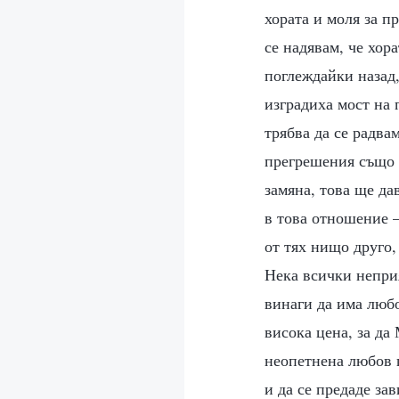
хората и моля за п
се надявам, че хор
поглеждайки назад,
изградиха мост на 
трябва да се радва
прегрешения също 
замяна, това ще да
в това отношение —
от тях нищо друго,
Нека всички неприя
винаги да има любо
висока цена, за да
неопетнена любов 
и да се предаде за