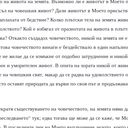
о на живота на земята. Възможно ли е животът в Моето п
съл на човешкия живот? Дали животът в Моето присъств
заплахата от бедствие? Колко плътски тела на земята жив
олството? Кой е избягал от празнотата на живота в плътт
ва? Откакто създадох човечеството, никой на земята не е
това човечеството винаги е бездействало в един напълн
 не желае да се измъкне от подобно затруднение и никой
зен и уморителен живот. В опита на хората никой от жив
е на човешкия свят, макар да се радва на удоволствието 
сто оставят природата да върви по своя път и продължава
кратя съществуването на човечеството, на земята няма д
реследването“ тук; едва тогава ще може да се каже, че М
. В последните дни на Моето въплъщение делото, което 