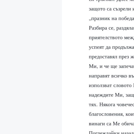
защото са съзрели 
„празник на победат
Разбира се, раздял
приятелството межд
успеят да продължа
предоставял през ж
Ми, и че ще запеча
направят всичко въ
използват словото 
надеждите Ми, защ
тях. Някога човече
благословения, кои
винаги са Ме обич
Поглеждайки назад 