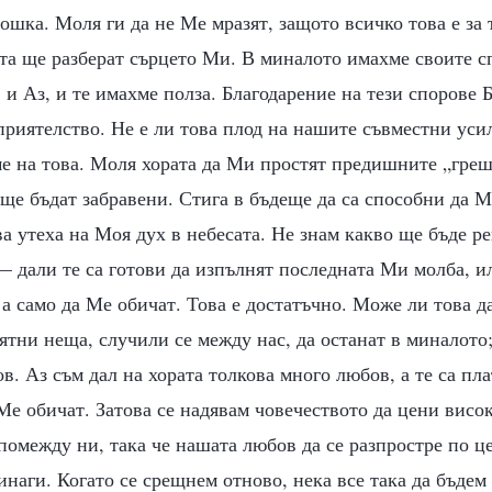
рошка. Моля ги да не Ме мразят, защото всичко това е за 
ата ще разберат сърцето Ми. В миналото имахме своите с
 и Аз, и те имахме полза. Благодарение на тези спорове Б
приятелство. Не е ли това плод на нашите съвместни ус
ме на това. Моля хората да Ми простят предишните „гре
ще бъдат забравени. Стига в бъдеще да са способни да М
ва утеха на Моя дух в небесата. Не знам какво ще бъде р
 дали те са готови да изпълнят последната Ми молба, ил
 а само да Ме обичат. Това е достатъчно. Може ли това д
тни неща, случили се между нас, да останат в миналото
в. Аз съм дал на хората толкова много любов, а те са пл
 Ме обичат. Затова се надявам човечеството да цени висок
помежду ни, така че нашата любов да се разпростре по ц
винаги. Когато се срещнем отново, нека все така да бъдем