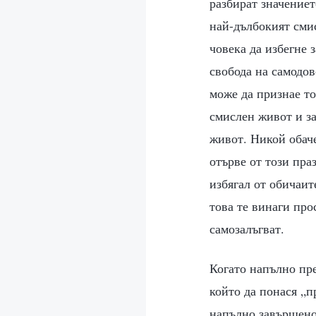
разбират значениет
най-дълбокият сми
човека да избегне 
свобода на самодов
може да признае то
смислен живот и за
живот. Никой обаче
отърве от този пра
избягал от обичаит
това те винаги про
самозалъгват.
Когато напълно пре
който да понася „п
напълно завършено