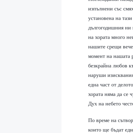
изпълнени със смях
установена на тази
дългогодишния ни к
на хората много не
нашите срещи вече 
момент на нашата 
безкрайна любов къ
наруши изисквания
една част от делот
хората няма да се 
Дух на небето чест
По време на сътвор
които ще бъдат едн