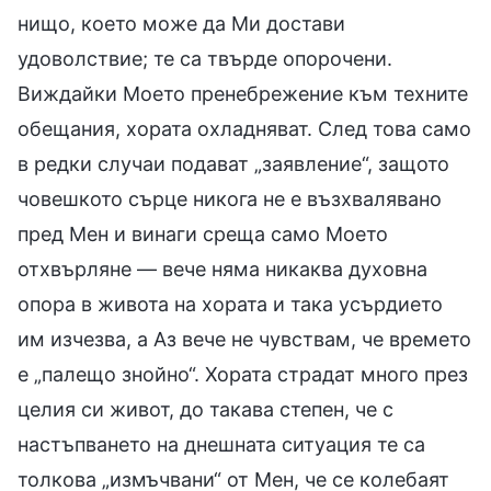
нищо, което може да Ми достави
удоволствие; те са твърде опорочени.
Виждайки Моето пренебрежение към техните
обещания, хората охладняват. След това само
в редки случаи подават „заявление“, защото
човешкото сърце никога не е възхвалявано
пред Мен и винаги среща само Моето
отхвърляне — вече няма никаква духовна
опора в живота на хората и така усърдието
им изчезва, а Аз вече не чувствам, че времето
е „палещо знойно“. Хората страдат много през
целия си живот, до такава степен, че с
настъпването на днешната ситуация те са
толкова „измъчвани“ от Мен, че се колебаят