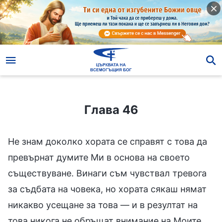
Глава 46
Глава 46
Не знам доколко хората се справят с това да
превърнат думите Ми в основа на своето
съществуване. Винаги съм чувствал тревога
за съдбата на човека, но хората сякаш нямат
никакво усещане за това — и в резултат на
това никога не обръщат внимание на Моите