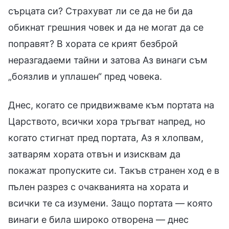
сърцата си? Страхуват ли се да не би да
обикнат грешния човек и да не могат да се
поправят? В хората се крият безброй
неразгадаеми тайни и затова Аз винаги съм
„боязлив и уплашен“ пред човека.
Днес, когато се придвижваме към портата на
Царството, всички хора тръгват напред, но
когато стигнат пред портата, Аз я хлопвам,
затварям хората отвън и изисквам да
покажат пропуските си. Такъв странен ход е в
пълен разрез с очакванията на хората и
всички те са изумени. Защо портата — която
винаги е била широко отворена — днес