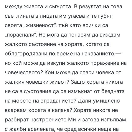
между живота и смъртта. В резултат на това
светлината в лицата им угасва и те губят
своята „жизненост“, тъй като всички са
„пораснали“. Не мога да понасям да виждам
жалкото състояние на хората, когато са
облагородявани по време на наказанието —
но кой може да изкупи жалкото поражение на
човечеството? Кой може да спаси човека от
жалкия човешки живот? Защо хората никога
не са в състояние да се измъкнат от бездната
на морето на страданието? Дали умишлено
вкарвам хората в капана? Хората никога не
разбират настроението Ми и затова изпълвам
с жалби вселената, че сред всички неща на