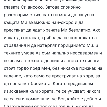
главата Си високо. Затова спокойно
разговарям с тях, като ги моля да напуснат
къщата Ми възможно най-скоро и да
престанат да ядат храната Ми безплатно. Ако
искат да останат, трябва да се подложат на
страдания и да изтърпят порицанието Ми. В
техните умове Аз съм напълно неосведомен и
не знам за техните деяния и затова те винаги
стоят гордо пред Мен, без никакъв признак на
падение, като само се преструват на хора, за
да попълнят бройката. Когато предявявам
изисквания към хората, те се учудват: никога
не са си и помисляли, че Бог, който е добър и
благосклонен от толкова години, може да