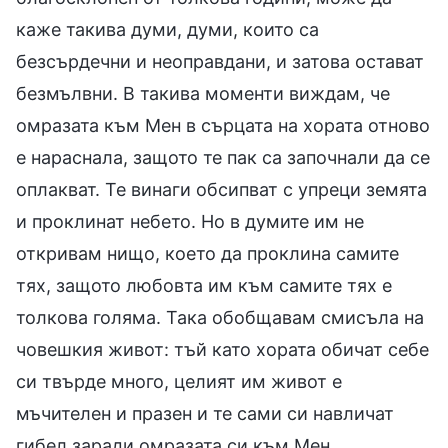
каже такива думи, думи, които са
безсърдечни и неоправдани, и затова остават
безмълвни. В такива моменти виждам, че
омразата към Мен в сърцата на хората отново
е нараснала, защото те пак са започнали да се
оплакват. Те винаги обсипват с упреци земята
и проклинат небето. Но в думите им не
откривам нищо, което да проклина самите
тях, защото любовта им към самите тях е
толкова голяма. Така обобщавам смисъла на
човешкия живот: тъй като хората обичат себе
си твърде много, целият им живот е
мъчителен и празен и те сами си навличат
гибел заради омразата си към Мен.