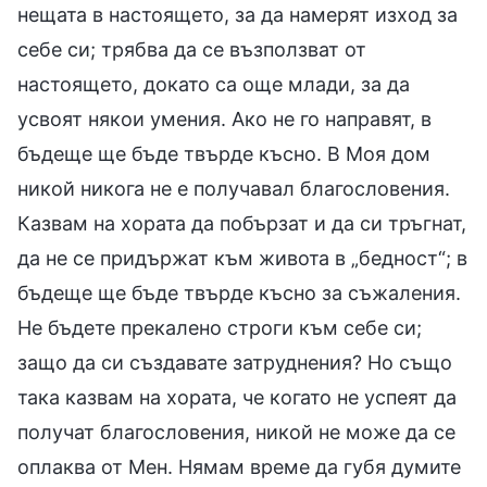
нещата в настоящето, за да намерят изход за
себе си; трябва да се възползват от
настоящето, докато са още млади, за да
усвоят някои умения. Ако не го направят, в
бъдеще ще бъде твърде късно. В Моя дом
никой никога не е получавал благословения.
Казвам на хората да побързат и да си тръгнат,
да не се придържат към живота в „бедност“; в
бъдеще ще бъде твърде късно за съжаления.
Не бъдете прекалено строги към себе си;
защо да си създавате затруднения? Но също
така казвам на хората, че когато не успеят да
получат благословения, никой не може да се
оплаква от Мен. Нямам време да губя думите