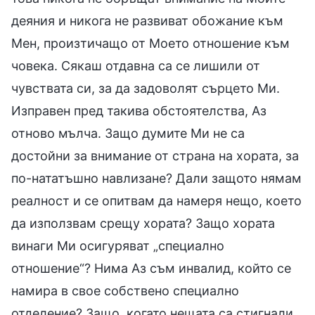
деяния и никога не развиват обожание към
Мен, произтичащо от Моето отношение към
човека. Сякаш отдавна са се лишили от
чувствата си, за да задоволят сърцето Ми.
Изправен пред такива обстоятелства, Аз
отново мълча. Защо думите Ми не са
достойни за внимание от страна на хората, за
по-нататъшно навлизане? Дали защото нямам
реалност и се опитвам да намеря нещо, което
да използвам срещу хората? Защо хората
винаги Ми осигуряват „специално
отношение“? Нима Аз съм инвалид, който се
намира в свое собствено специално
отделение? Защо, когато нещата са стигнали