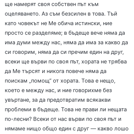
ще намерят своя собствен път към
оцеляването. Аз съм безсилен в това. Тъй
като човекът не Ме обича истински, ние
просто се разделяме; в бъдеще вече няма да
има думи между нас, няма да има за какво да
си говорим, няма да си пречим един на друг,
всеки ще върви по своя път, хората не трябва
да Ме търсят и никога повече няма да
поискам „помощ“ от хората. Това е нещо,
което е между нас, и ние говорихме без
увъртане, за да предотвратим всякакви
проблеми в бъдеще. Това не прави ли нещата
по-лесни? Всеки от нас върви по своя път и
нямаме нищо общо един с друг — какво лошо