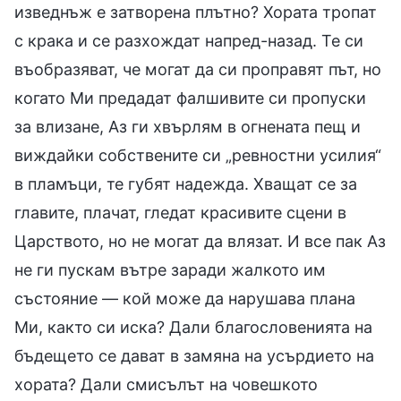
изведнъж е затворена плътно? Хората тропат
с крака и се разхождат напред-назад. Те си
въобразяват, че могат да си проправят път, но
когато Ми предадат фалшивите си пропуски
за влизане, Аз ги хвърлям в огнената пещ и
виждайки собствените си „ревностни усилия“
в пламъци, те губят надежда. Хващат се за
главите, плачат, гледат красивите сцени в
Царството, но не могат да влязат. И все пак Аз
не ги пускам вътре заради жалкото им
състояние — кой може да нарушава плана
Ми, както си иска? Дали благословенията на
бъдещето се дават в замяна на усърдието на
хората? Дали смисълът на човешкото