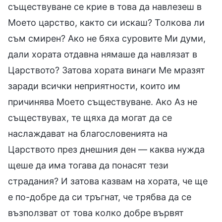
съществуване се крие в това да навлезеш в
Моето царство, както си искаш? Толкова ли
съм смирен? Ако не бяха суровите Ми думи,
дали хората отдавна нямаше да навлязат в
Царството? Затова хората винаги Ме мразят
заради всички неприятности, които им
причинява Моето съществуване. Ако Аз не
съществувах, те щяха да могат да се
наслаждават на благословенията на
Царството през днешния ден — каква нужда
щеше да има тогава да понасят тези
страдания? И затова казвам на хората, че ще
е по-добре да си тръгнат, че трябва да се
възползват от това колко добре вървят