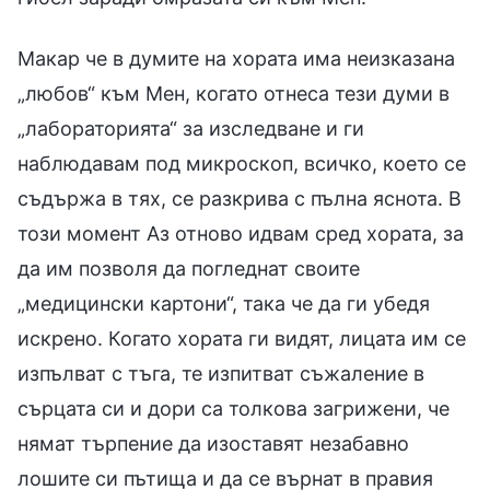
Макар че в думите на хората има неизказана
„любов“ към Мен, когато отнеса тези думи в
„лабораторията“ за изследване и ги
наблюдавам под микроскоп, всичко, което се
съдържа в тях, се разкрива с пълна яснота. В
този момент Аз отново идвам сред хората, за
да им позволя да погледнат своите
„медицински картони“, така че да ги убедя
искрено. Когато хората ги видят, лицата им се
изпълват с тъга, те изпитват съжаление в
сърцата си и дори са толкова загрижени, че
нямат търпение да изоставят незабавно
лошите си пътища и да се върнат в правия