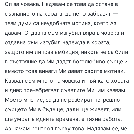
Си за човека. Надявам се това да остане в
съзнанието на хората, да не го забравят —
тези думи са неудобната истина, която Аз
давам. Отдавна съм изгубил вяра в човека и
отдавна съм изгубил надежда в хората,
защото им липсва амбиция, никога не са били
в състояние да Ми дадат боголюбиво сърце и
вместо това винаги Ми дават своите мотиви.
Казвал съм много на човека и тъй като хората
и днес пренебрегват съветите Ми, им казвам
Моето мнение, за да не разбират погрешно
сърцето Ми в бъдеще; дали ще живеят, или
ще умрат в идните времена, е тяхна работа,
Аз нямам контрол върху това. Надявам се, че