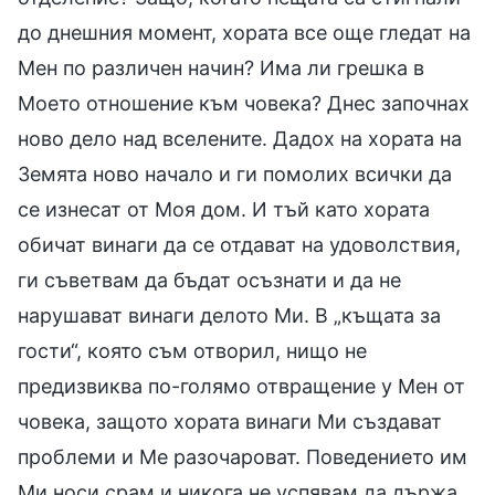
до днешния момент, хората все още гледат на
Мен по различен начин? Има ли грешка в
Моето отношение към човека? Днес започнах
ново дело над вселените. Дадох на хората на
Земята ново начало и ги помолих всички да
се изнесат от Моя дом. И тъй като хората
обичат винаги да се отдават на удоволствия,
ги съветвам да бъдат осъзнати и да не
нарушават винаги делото Ми. В „къщата за
гости“, която съм отворил, нищо не
предизвиква по-голямо отвращение у Мен от
човека, защото хората винаги Ми създават
проблеми и Ме разочароват. Поведението им
Ми носи срам и никога не успявам да държа