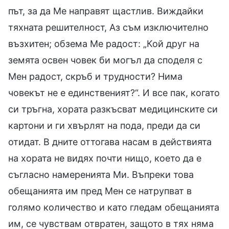
път, за да Ме направят щастлив. Виждайки
тяхната решителност, Аз съм изключително
възхитен; обзема Ме радост: „Кой друг на
земята освен човек би могъл да споделя с
Мен радост, скръб и трудности? Нима
човекът не е единственият?“. И все пак, когато
си тръгна, хората разкъсват медицинските си
картони и ги хвърлят на пода, преди да си
отидат. В дните оттогава насам в действията
на хората не видях почти нищо, което да е
съгласно намеренията Ми. Въпреки това
обещанията им пред Мен се натрупват в
голямо количество и като гледам обещанията
им, се чувствам отвратен, защото в тях няма