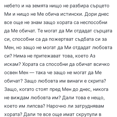
небето и на земята нищо не разбира сърцето
Ми и нищо не Ме обича истински. Дори днес
все още не знам защо хората са неспособни
да Ме обичат. Те могат да Ми отдадат сърцата
си, способни са да пожертват съдбата си за
Мен, но защо не могат да Ми отдадат любовта
си? Нима не притежават това, което Аз
искам? Хората са способни да обичат всичко
освен Мен — така че защо не могат да Ме
обичат? Защо любовта им винаги е скрита?
Защо, когато стоят пред Мен до днес, никога
не виждам любовта им? Дали това е нещо,
което им липсва? Нарочно ли затруднявам
хората? Дали те все още имат скрупули в