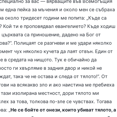
н специално за вас — вярващите във Всемогъщия
ъм една пейка за мъчения и около мен се събраха
а около тридесет години ме попита: „Къде са
и? Кой ти е проповядвал евангелието? Къде ходиш
а църквата са приношение, дадено на Бог от
ва?“. Полицаят се разгневи и ме удари няколко
омент чух няколко кучета да лаят отвън. Един от
е в средата на нищото. Тук е обичайно да
росто ги хвърляме в задния двор и никой не
дат, така че не остава и следа от тялото!“. От
тови на всякакво зло и ако наистина ме пребиеха
в тази изолирана местност, дори тялото ми
ех за това, толкова по-зле се чувствах. Тогава
ва: „
Не се бойте от онези, които убиват тялото, а