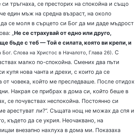
 си тръгнаха, се престорих на спокойна и също
 че един мъж на средна възраст, на около
 да се моля в сърцето си Бог да ми даде мъдрост
ва: „
Не се страхувай от едно или друго,
 бъде с теб — Той е силата, която ви крепи, и
. С
а Бог. Слова на Христос в Началото, Глава 26)
увствах малко по-спокойна. Смених два пъти
и купя нова чанта и дрехи, с които да се
а от човека, който ме преследваше. После отидох
дни. Накрая се прибрах в дома си, който беше в
ах, се почувствах неспокойна. Постоянно си
ме арестуват ли?“. Същата нощ не можах да спя и
о, където да се укрия. Неочаквано, на
лицаи внезапно нахлуха в дома ми. Показаха