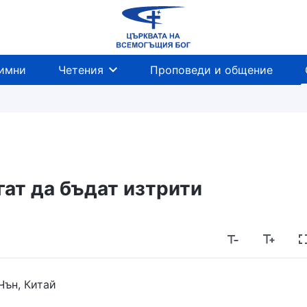
имни
Четения
Проповеди и общение
гат да бъдат изтрити
Чън, Китай