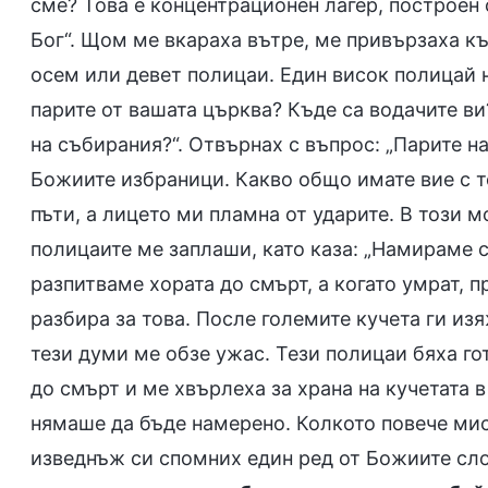
сме? Това е концентрационен лагер, построе
Бог“. Щом ме вкараха вътре, ме привързаха к
осем или девет полицаи. Един висок полицай н
парите от вашата църква? Къде са водачите в
на събирания?“. Отвърнах с въпрос: „Парите н
Божиите избраници. Какво общо имате вие с то
пъти, а лицето ми пламна от ударите. В този м
полицаите ме заплаши, като каза: „Намираме с
разпитваме хората до смърт, а когато умрат, п
разбира за това. После големите кучета ги изяж
тези думи ме обзе ужас. Тези полицаи бяха го
до смърт и ме хвърлеха за храна на кучетата 
нямаше да бъде намерено. Колкото повече мисл
изведнъж си спомних един ред от Божиите сло