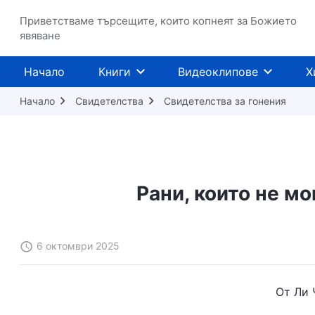
Приветстваме търсещите, които копнеят за Божието
явяване
Начало
Книги
Видеоклипове
Х
Начало
Свидетелства
Свидетелства за гонения
Рани, които не мо
6 октомври 2025
От Ли 