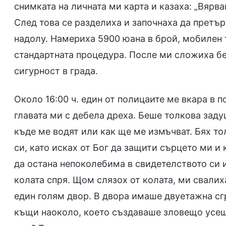
снимката на личната ми карта и казаха: „Вярв
След това се разделиха и започнаха да претъ
надолу. Намериха 5900 юана в брой, мобилен т
стандартната процедура. После ми сложиха б
сигурност в града.
Около 16:00 ч. един от полицаите ме вкара в 
главата ми с дебела дреха. Беше толкова зад
къде ме водят или как ще ме измъчват. Бях т
си, като исках от Бог да защити сърцето ми и 
да остана непоколебима в свидетелството си и
колата спря. Щом слязох от колата, ми свалиха
един голям двор. В двора имаше двуетажна сг
къщи наоколо, което създаваше зловещо усеща