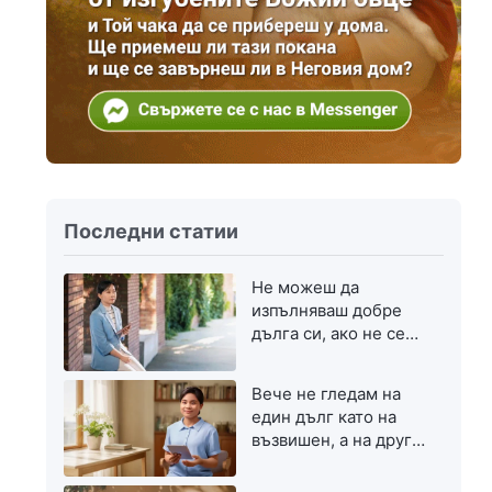
Последни статии
Не можеш да
изпълняваш добре
дълга си, ако не се
стремиш към
напредък
Вече не гледам на
един дълг като на
възвишен, а на друг
— като на скромен