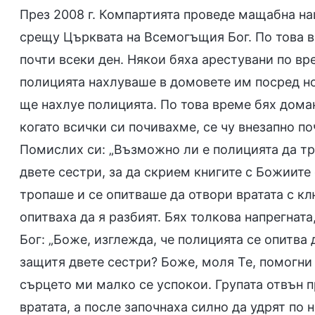
През 2008 г. Компартията проведе мащабна на
срещу Църквата на Всемогъщия Бог. По това в
почти всеки ден. Някои бяха арестувани по вр
полицията нахлуваше в домовете им посред нощ
ще нахлуе полицията. По това време бях домак
когато всички си почивахме, се чу внезапно по
Помислих си: „Възможно ли е полицията да тро
двете сестри, за да скрием книгите с Божиите
тропаше и се опитваше да отвори вратата с клю
опитваха да я разбият. Бях толкова напрегната
Бог: „Боже, изглежда, че полицията се опитва 
защитя двете сестри? Боже, моля Те, помогни
сърцето ми малко се успокои. Групата отвън 
вратата, а после започнаха силно да удрят по