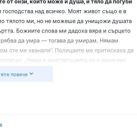
те от онзи, който може и душа, и тяло да погуби
и господства над всичко. Моят живот също е в
мо тялото ми, но не можеше да унищожи душата
ъртта. Божиите слова ми дадоха вяра и сърцето
 трябва да умра — тогава да умирам. Нямам
ом сте ме хванали“. Полицаите ме притискаха да
 попитах: „Нима в конституцията не е записано
аправили нищо незаконно, защо тогава ни
ете повече
единият полицай се разгневи и взе някакви
ри силно по главата, а друг полицай се приближи
брата ми. Моментално усетих, че сякаш ребрата
 ми беше трудно да дишам. Не можех да се сдържа
ебрата ми, докато настояваха да си призная, но
е
 натискаха по същите места. Измъчваха ме,