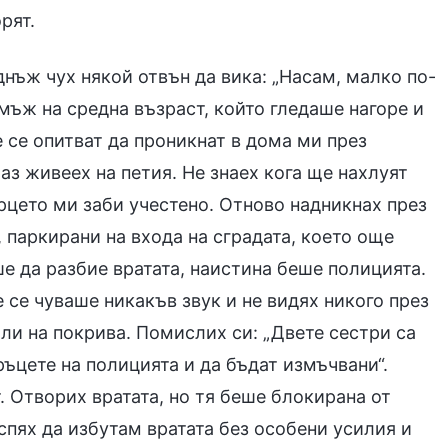
рят.
днъж чух някой отвън да вика: „Насам, малко по-
 мъж на средна възраст, който гледаше нагоре и
е се опитват да проникнат в дома ми през
аз живеех на петия. Не знаех кога ще нахлуят
рцето ми заби учестено. Отново надникнах през
, паркирани на входа на сградата, което още
ше да разбие вратата, наистина беше полицията.
 се чуваше никакъв звук и не видях никого през
или на покрива. Помислих си: „Двете сестри са
ръцете на полицията и да бъдат измъчвани“.
. Отворих вратата, но тя беше блокирана от
спях да избутам вратата без особени усилия и