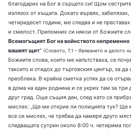
благодарих на Бог в сърцето си! Щом сестрите
излязох от къщата. Докато вървях, забелязах,
четиридесет години, ме следва и не преставах
и смелост. Припомних си някои от Божиите сло
Всемогъщият Бог на войнството непременно ще
вашият щит
“
(Словото, Т.1 – Явяването и делото н
Божиите слова, които ме напътстваха, се поч
таксито и отидох до търговския център, за да с
преоблека. В крайна сметка успях да се отърв
в дома на един роднина и се укрих там за три 
друг град. Още същия ден, след като се прибр
мислех: „Ще ме открие ли полицията тук? Ще 
все си мислех, че трябва да намеря друго мяст
следващата сутрин около 8:00 ч. четирима по