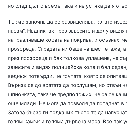
но след дълго време така и не успяха да я отво
Тъкмо започна да се развиделява, когато изве
насам“. Надникнах през завесите и долу видях
направляваше хората на покрива, и осъзнах, ч
прозореца. Сградата ни беше на шест етажа, а 
през прозореца и бях толкова уплашена, че съ
завесите и видях полицейска кола и бял седан
веднъж потвърди, че групата, която се опитва
Върнах се до вратата да послушам, но отвън не
шпионката, така че предположих, че са се кач
още млади. Не мога да позволя да попаднат в 
Затова бързо ги подканих първо те да напуснат
голям камък и голяма дървена маса. Все пак у