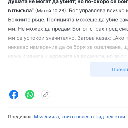
душата не могат да убият; но по-скоро се бой
в пъкъла
“
. Бог управлява всичко 
(Матей 10:28)
Божиите ръце. Полицията можеше да убие са
ми. Не можех да предам Бог от страх пред см
ми се успокои значително. Затова казах: „Ако
никакво намерение да се боря за оцеляване, щ
кажа имената и адресите на водачите, но аз ги
ясно, че има свобода на вярата? Ние не сме н
Прочет
арестувате?“. Но още щом изрекох тези думи, 
материали от масата, нави ги на руло и ме уда
зад мен и започна да натиска силно между ре
ми се чупят, от болката главата ми се поду и
и извиках. Те продължиха да натискат между р
Предишна:
Мъченията, които понесох зад решеткит
като видяха, че няма да говоря, още по-силно