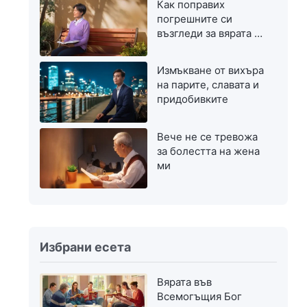
Как поправих
погрешните си
възгледи за вярата в
Бог
Измъкване от вихъра
на парите, славата и
придобивките
Вече не се тревожа
за болестта на жена
ми
Избрани есета
Вярата във
Всемогъщия Бог