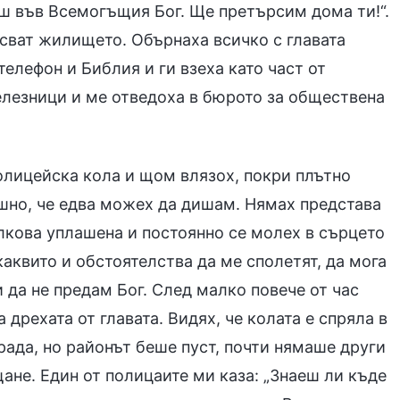
аш във Всемогъщия Бог. Ще претърсим дома ти!“.
рсват жилището. Обърнаха всичко с главата
елефон и Библия и ги взеха като част от
елезници и ме отведоха в бюрото за обществена
полицейска кола и щом влязох, покри плътно
ушно, че едва можех да дишам. Нямах представа
олкова уплашена и постоянно се молех в сърцето
каквито и обстоятелства да ме сполетят, да мога
 да не предам Бог. След малко повече от час
 дрехата от главата. Видях, че колата е спряла в
рада, но районът беше пуст, почти нямаше други
не. Един от полицаите ми каза: „Знаеш ли къде