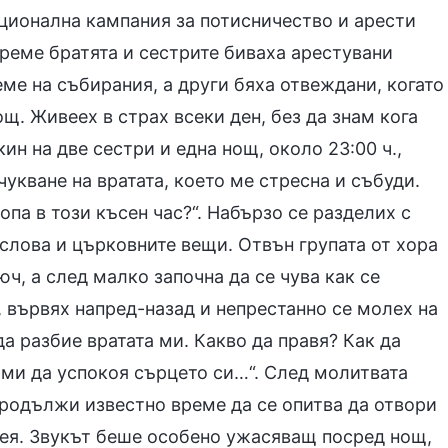
ционална кампания за потисничество и арести
реме братята и сестрите биваха арестувани
еме на събирания, а други бяха отвеждани, когато
. Живеех в страх всеки ден, без да знам кога
ин на две сестри и една нощ, около 23:00 ч.,
чукване на вратата, което ме стресна и събуди.
па в този късен час?“. Набързо се разделих с
 слова и църковните вещи. Отвън групата от хора
ч, а след малко започна да се чува как се
, вървях напред-назад и непрестанно се молех на
да разбие вратата ми. Какво да правя? Как да
 ми да успокоя сърцето си…“. След молитвата
продължи известно време да се опитва да отвори
 нея. Звукът беше особено ужасяващ посред нощ,