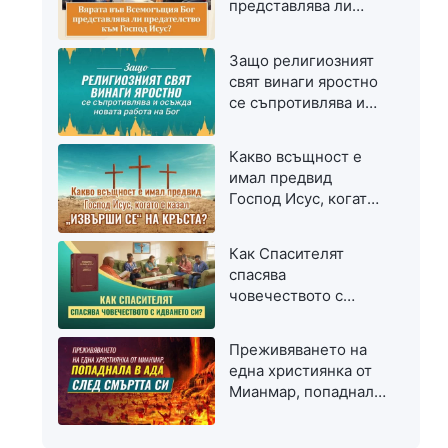
представлява ли
предателство към
Господ Исус?
Защо религиозният
свят винаги яростно
се съпротивлява и
осъжда новата
работа на Бог
Какво всъщност е
имал предвид
Господ Исус, когато
е казал „Извърши се“
на кръста?
Как Спасителят
спасява
човечеството с
идването си?
Преживяването на
една християнка от
Мианмар, попаднала
в ада след смъртта
си