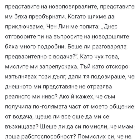
представите на новоповярвалите, представите
им бяха преобърнати. Когато щяхме да
приключваме, Чен Лин ме попита: „Днес
отговорите ти на въпросите на новодошлите
бяха много подробни. Беше ли разговаряла
предварително с водача?“. Като чух това,
мислите ми запрепускаха. Тъй като отскоро
изпълнявах този дълг, дали тя подозираше, че
днешното ми представяне не отразява
реалното ми ниво? Ако ѝ кажех, че съм
получила по-голямата част от моето общение
от водача, щеше ли все още да ми се
възхищава? Щеше ли да си помисли, че имам
лоша работоспособност? Помислих си, че не