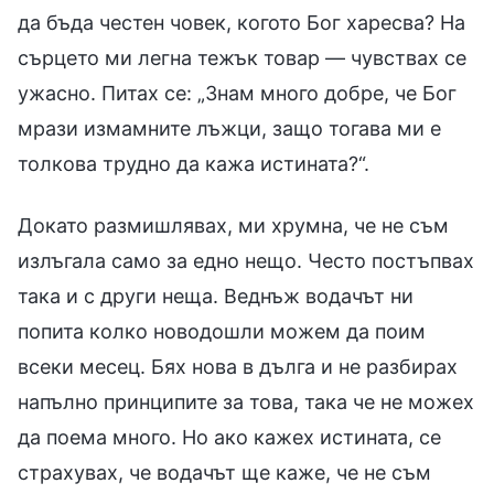
да бъда честен човек, когото Бог харесва? На
сърцето ми легна тежък товар — чувствах се
ужасно. Питах се: „Знам много добре, че Бог
мрази измамните лъжци, защо тогава ми е
толкова трудно да кажа истината?“.
Докато размишлявах, ми хрумна, че не съм
излъгала само за едно нещо. Често постъпвах
така и с други неща. Веднъж водачът ни
попита колко новодошли можем да поим
всеки месец. Бях нова в дълга и не разбирах
напълно принципите за това, така че не можех
да поема много. Но ако кажех истината, се
страхувах, че водачът ще каже, че не съм