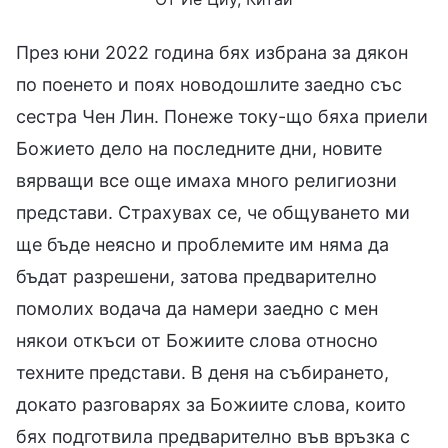
През юни 2022 година бях избрана за дякон
по поенето и поях новодошлите заедно със
сестра Чен Лин. Понеже току-що бяха приели
Божието дело на последните дни, новите
вярващи все още имаха много религиозни
представи. Страхувах се, че общуването ми
ще бъде неясно и проблемите им няма да
бъдат разрешени, затова предварително
помолих водача да намери заедно с мен
някои откъси от Божиите слова относно
техните представи. В деня на събирането,
докато разговарях за Божиите слова, които
бях подготвила предварително във връзка с