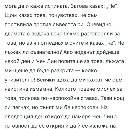
мога да ѝ кажа истината. Затова казах: „Не“.
Щом казах това, почувствах, че съм
постъпила против съвестта си. Очевидно
двамата с водача вече бяхме разговаряли за
това, но аз я погледнах в очите и казах „не“. Не
лъжех ли съзнателно? Ако водачът дойдеше
някой ден и Чен Лин попиташе за това, лъжата
ми щеше да бъде разкрита — колко
унизително! Всички щяха да ми кажат, че съм
наистина измамна. Колкото повече мислех за
това, толкова по-неспокойна ставах. Тази нощ
си легнах, но сънят ми бе неспокоен. На
следващия ден отидох да намеря Чен Лин с
готовност да се открия и да ѝ се изложа на