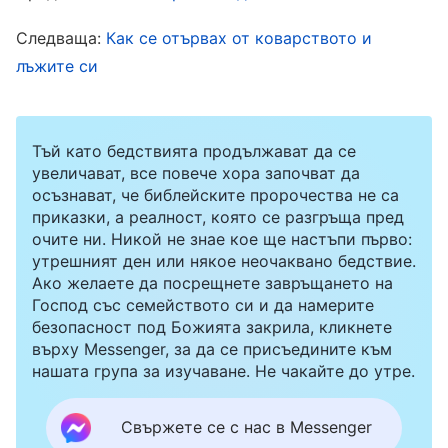
пъти. Когато водачът ме попита за това, се
Следваща:
Как се отървах от коварството и
страхувах, че ако кажа истината, водачът ще
лъжите си
каже, че ми липсват заложби и че имам лоша
работоспособност, тъй като бяха необходими
няколко общения за разрешаването на такъв
Тъй като бедствията продължават да се
дребен проблем. За да защитя имиджа си,
увеличават, все повече хора започват да
осъзнават, че библейските пророчества не са
излъгах и казах, че проблемът е решен с едно
приказки, а реалност, която се разгръща пред
общение. След това се чувствах неспокойна,
очите ни. Никой не знае кое ще настъпи първо:
утрешният ден или някое неочаквано бедствие.
страхувайки се, че някой ден ще бъда
Ако желаете да посрещнете завръщането на
разкрита. Като си припомних поведението си,
Господ със семейството си и да намерите
безопасност под Божията закрила, кликнете
видях, че съм лъгала много в опит да защитя
върху Messenger, за да се присъедините към
имиджа си и да оставя добро впечатление у
нашата група за изучаване. Не чакайте до утре.
хората. Живеех в мрак и болка, много далеч
Свържете се с нас в Messenger
от Божиите критерии за честен човек.