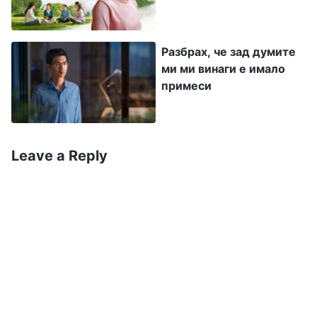
проблема ми с лъжата“.
В духовната си преданост прочетох един
Разбрах, че зад думите
ми ми винаги е имало
откъс: „
В ежедневието си хората често
примеси
казват безсмислени неща, лъжат, изричат
невежи и глупави неща и се оправдават. В
повечето случаи го правят заради суетата и
Leave a Reply
гордостта си и за да задоволят собственото
си его. Изричането на подобни лъжи е
разкриване на покварен нрав. Ако
преодолееш тези покварени елементи,
сърцето ти ще се пречисти и постепенно ще
станеш по-чист и по-честен. Всъщност
всеки знае защо лъже. Хората се опитват да