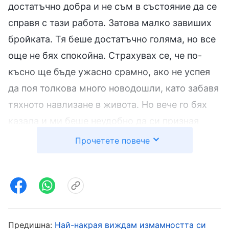
достатъчно добра и не съм в състояние да се
справя с тази работа. Затова малко завиших
бройката. Тя беше достатъчно голяма, но все
още не бях спокойна. Страхувах се, че по-
късно ще бъде ужасно срамно, ако не успея
да поя толкова много новодошли, като забавя
тяхното навлизане в живота. Но вече го бях
казала и ми беше неудобно да си призная
пред водача. Трябваше да преглътна и да
Прочетете повече
продължа. А няколко дни преди това водачът
ме попита колко време ми е отнело да
разреша проблем на новодошъл. Отначало не
бях разбрала напълно представата на този
новодошъл, така че бях разговаряла доста
Предишна:
Най-накрая виждам измамността си