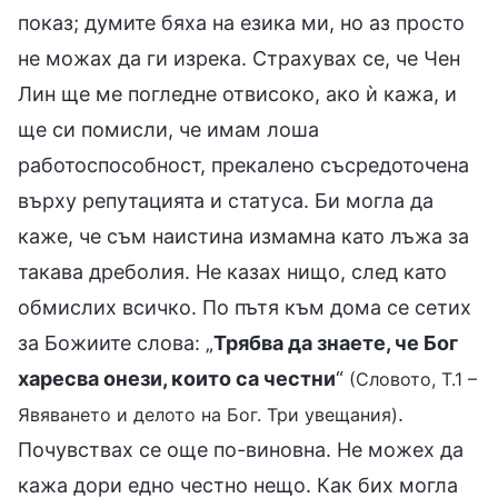
показ; думите бяха на езика ми, но аз просто
не можах да ги изрека. Страхувах се, че Чен
Лин ще ме погледне отвисоко, ако ѝ кажа, и
ще си помисли, че имам лоша
работоспособност, прекалено съсредоточена
върху репутацията и статуса. Би могла да
каже, че съм наистина измамна като лъжа за
такава дреболия. Не казах нищо, след като
обмислих всичко. По пътя към дома се сетих
за Божиите слова: „
Трябва да знаете, че Бог
харесва онези, които са честни
“
(Словото, Т.1 –
.
Явяването и делото на Бог. Три увещания)
Почувствах се още по-виновна. Не можех да
кажа дори едно честно нещо. Как бих могла