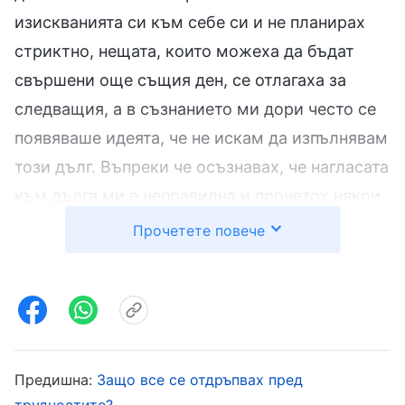
изискванията си към себе си и не планирах
стриктно, нещата, които можеха да бъдат
свършени още същия ден, се отлагаха за
следващия, а в съзнанието ми дори често се
появяваше идеята, че не искам да изпълнявам
този дълг. Въпреки че осъзнавах, че нагласата
към дълга ми е неправилна и прочетох някои
Божии слова за изпълняването на дълга,
Прочетете повече
никога не размишлявах сериозно върху
собствените си проблеми и тези състояния не
се промениха. Когато обсъждахме работата
заедно, дори не исках да казвам каквото и да
било, защото се боях, че надзорникът ще
Предишна:
Защо все се отдръпвах пред
види, че имам някои идеи и ще ми възложи
трудностите?