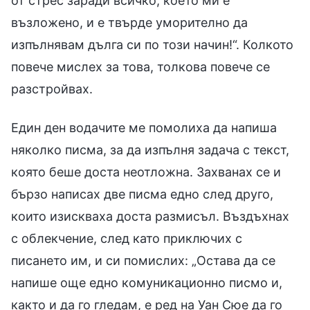
от стрес заради всичко, което ми е
възложено, и е твърде уморително да
изпълнявам дълга си по този начин!“. Колкото
повече мислех за това, толкова повече се
разстройвах.
Един ден водачите ме помолиха да напиша
няколко писма, за да изпълня задача с текст,
която беше доста неотложна. Захванах се и
бързо написах две писма едно след друго,
които изискваха доста размисъл. Въздъхнах
с облекчение, след като приключих с
писането им, и си помислих: „Остава да се
напише още едно комуникационно писмо и,
както и да го гледам, е ред на Уан Сюе да го