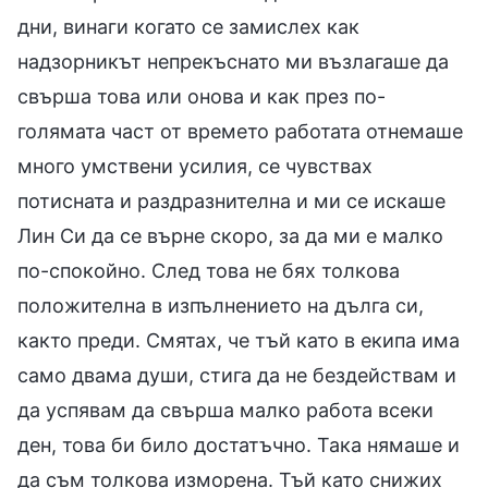
дни, винаги когато се замислех как
надзорникът непрекъснато ми възлагаше да
свърша това или онова и как през по-
голямата част от времето работата отнемаше
много умствени усилия, се чувствах
потисната и раздразнителна и ми се искаше
Лин Си да се върне скоро, за да ми е малко
по-спокойно. След това не бях толкова
положителна в изпълнението на дълга си,
както преди. Смятах, че тъй като в екипа има
само двама души, стига да не бездействам и
да успявам да свърша малко работа всеки
ден, това би било достатъчно. Така нямаше и
да съм толкова изморена. Тъй като снижих