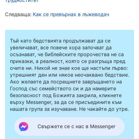
да ги изпълня. По-късно размишлявах над
Следваща:
Как се превърнах в лъжеводач
нагласата ми към дълга. Въпреки че вършех
това, което надзорникът беше уредил, все
още имах много оплаквания в сърцето си. Бог
Тъй като бедствията продължават да се
не одобрява винаги да изпълняваме дълга си
увеличават, все повече хора започват да
осъзнават, че библейските пророчества не са
толкова неохотно. Помолих се на Бог за
приказки, а реалност, която се разгръща пред
състоянието си, така че да ме просветли и
очите ни. Никой не знае кое ще настъпи първо:
утрешният ден или някое неочаквано бедствие.
напътства, за да мога да се самоанализирам и
Ако желаете да посрещнете завръщането на
да разбера себе си.
Господ със семейството си и да намерите
безопасност под Божията закрила, кликнете
върху Messenger, за да се присъедините към
Когато се самоанализирах по време на
нашата група за изучаване. Не чакайте до утре.
духовната ми практика, прочетох тези Божии
слова: „
Дългът обхваща много широк кръг
Свържете се с нас в Messenger
дейности от множество сфери, но какъвто и