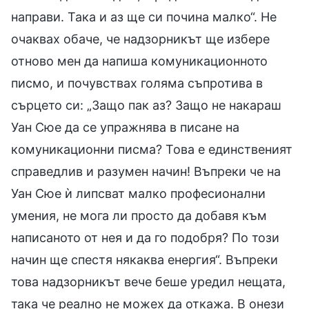
направи. Така и аз ще си почина малко“. Не
очаквах обаче, че надзорникът ще избере
отново мен да напиша комуникационното
писмо, и почувствах голяма съпротива в
сърцето си: „Защо пак аз? Защо не накараш
Уан Сюе да се упражнява в писане на
комуникационни писма? Това е единственият
справедлив и разумен начин! Въпреки че на
Уан Сюе ѝ липсват малко професионални
умения, не мога ли просто да добавя към
написаното от нея и да го подобря? По този
начин ще спестя някаква енергия“. Въпреки
това надзорникът вече беше уредил нещата,
така че реално не можех да откажа. В онези