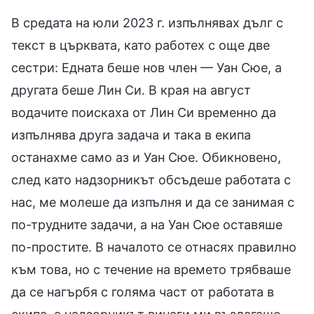
В средата на юли 2023 г. изпълнявах дълг с
текст в църквата, като работех с още две
сестри: Едната беше нов член — Уан Сюе, а
другата беше Лин Си. В края на август
водачите поискаха от Лин Си временно да
изпълнява друга задача и така в екипа
останахме само аз и Уан Сюе. Обикновено,
след като надзорникът обсъдеше работата с
нас, ме молеше да изпълня и да се занимая с
по-трудните задачи, а на Уан Сюе оставяше
по-простите. В началото се отнасях правилно
към това, но с течение на времето трябваше
да се нагърбя с голяма част от работата в