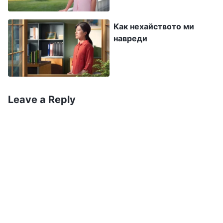
какво можеш да правиш? Какво си способен
да правиш подобаващо? Ако човек наистина
Как нехайството ми
навреди
има преданост и чувство за отговорност към
дълга си, тогава, стига Бог да го изисква и то
да е нужно за Божия дом, той ще направи
всичко, което се иска от него, без да прави
Leave a Reply
собствен избор. Не е ли един от принципите
на изпълнението на дълга на човека да
поеме и да свърши добре онова, което човек
може и трябва да направи?
(Да.)
[…] Всичко е
по-лесно да се каже, отколкото да се
направи. Когато хората наистина се заемат с
дадена задача, от една страна, от решаващо
значение е техният характер, а от друга —