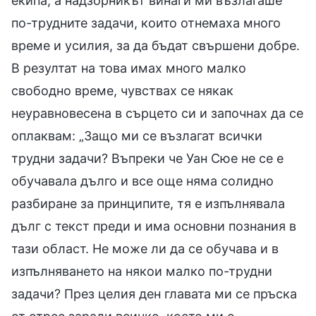
екипа, а надзорникът винаги ми възлагаше
по-трудните задачи, които отнемаха много
време и усилия, за да бъдат свършени добре.
В резултат на това имах много малко
свободно време, чувствах се някак
неуравновесена в сърцето си и започнах да се
оплаквам: „Защо ми се възлагат всички
трудни задачи? Въпреки че Уан Сюе не се е
обучавала дълго и все още няма солидно
разбиране за принципите, тя е изпълнявала
дълг с текст преди и има основни познания в
тази област. Не може ли да се обучава и в
изпълняването на някои малко по-трудни
задачи? През целия ден главата ми се пръска